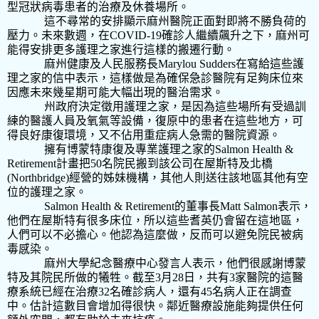
型冠狀病毒患者的治療及休養場所。
這不尋常的安排顯示麻州醫院正面對即將不勝負荷的
壓力。未來數週，在
COVID-19
確診人繼續飆升之下，麻州可
能得安排更多護理之家進行這樣的搬遷行動。
麻州健康及人民服務長
Marylou Sudders
在寫給這些護
理之家的信中表示，這樣做是為確保急診醫院有足夠床位來
因應未來幾星期可能大幅出現的醫治需求。
州政府決定徵用護理之家，是因為這些場所有受過訓
練的醫護人員及氧氣等設備，復原中的患者在這些地方，可
得良好康復環境，又不佔用重症病人急需的醫院資源。
擁有博蒙特康復及專業護理之家的
Salmon Health &
Retirement
計畫把
50
名院民搬到該公司在屋斯特及北橋
(Northbridge)
經營的姊妹機構，其他人則送往該地區其他有空
位的護理之家。
Salmon Health & Retirement
的董事長
Matt Salmon
表示，
他們在屋斯特有很多床位，所以這些耆英仍會留在這地區，
人們可以不必擔心。他認為這麼做，反而可以避免院民被病
毒感染。
麻州大學紀念醫療中心發言人表示，他們很感謝博蒙
特及其院民所做的犧牲。截至
3
月
28
日，共有
3
家醫院的這醫
療系統已經在治療
32
名確診病人，還有
45
名病人正在調查
中。估計這數目會增加得很快。鄰近醫療設施能夠提供任何