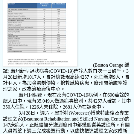
(Boston Orange
編
譯
)
麻州新型冠狀病毒
(COVID-19)
確診人數首次一日破千，
3
月
28
日新增
1017
人，累計總數現高達
4257
，死亡新增
9
人，累
計
44
人。為加強遏制傳染，搶救感染病患，麻州開始騰空護
理之家，改為治療康復中心。
麻州14個郡，現在都有COVID-19病例，在690萬餘的
總人口中，現有35,049人做過病毒檢測，共4257人確診，其中
350人住院，1226人未住院，2681人仍在調查中。
3
月
28
日，週六，屋斯特
(Worcester)
博蒙特康復及專業
護理之家
(Beaumont Rehabilitation and Skilled Nursing Center)
的
147
床病人，正陸續被分送到麻州中部幾個耆英護理所。有關
人員希望下週三完成搬遷行動，以儘快把這護理之家改成新