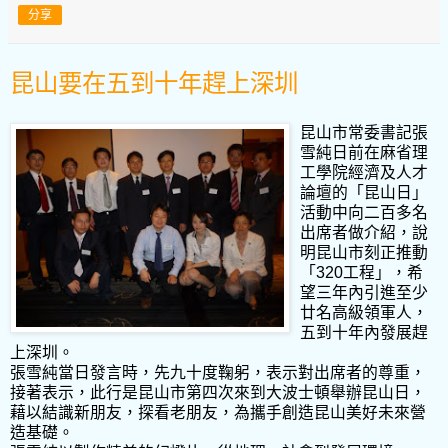
分享
昆山要在五到十年趕上深圳
昆山市常委書記張
雪純日前在麻省理
工學院經濟及人才
論壇的「昆山日」
活動中向二百多名
出席者做介紹，說
明昆山市刻正推動
「320工程」，希
望三年內引進至少
廿名高級領軍人，
五到十年內發展趕
上深圳。
張雪純當日發言時，先九十度鞠躬，表示對出席者的尊重，
接著表示，此行是昆山市第四次來到大波士頓舉辦昆山日，
藉以結識新朋友，探看老朋友，為攜手創造昆山美好未來營
造基礎。