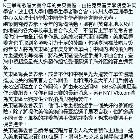
K王爭霸歌唱大賽今年的美東賽區，由柏克萊音樂學院亞洲同
學會，波士頓大學中國學生學者聯合會，麻州大學亞洲學生
中心以及波士頓學院中國學生學者聯合會聯合承辦。
總策劃喬婷表示，今年的籌備活動，還有紐英崙本地以及紐
約地區的各大學校學生會合作支持，不但有主辦單位常青會
提供的一輛全新轎車作爲北美總決賽冠軍的獎勵，美東區籌
委會也爭取到多項吸引力十足的獎勵，包括臺灣福茂唱片簽
約音樂人將為美東區冠軍度身定做單曲；中國内地的飛魚唱
片重型娛樂等機構，將為美東區優秀選手提供單曲合約；臺
灣中視超級星光大道製作組接受優勝選手海外踢舘賽直通資
格。
美東區籌委會表示，該會不但和中視星光大道製作單位協議
達成北美的獨家官方合作關係，也和海外最大華人門戶網站
未名空間建立了合作關係，將由未名空間MITBBS為美東區製
作比賽網頁，發佈有關比賽的最新消息。另有NYTV8.com將
為美東區比賽提供全程拍攝與視頻製作，
美東區籌委會表示，他們非常重視給選手一個美好的參賽經
驗，除了將提供美倫美煥的舞臺給選手展現自我，也將邀請
不同背景、風格的評委為選手做點評指導，務求參賽選手有
機會進步。
美東區籌委會已請得福茂唱片音樂人為大會製作主題曲，進
入美東賽區決賽的16位選手，將可進柏克萊音樂學院世界級