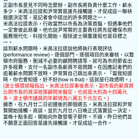
正副市長意見不同時怎麼辦，副市長將負責什麼工作，薪水
多少，米高法拉提和尹常賢是誰先接觸誰，才促成這一聯袂
競選決定等，是記者會中提出的許多問題之一。
米高法拉提表示，行政當然以市長為決策首腦，但遇事他們
一定會彼此商量。他也說尹常賢的主要責任將先從確保市府
服務現代化、科技化開始。廢除波士頓重建局也是目標之
一。
談到薪水問題時，米高法拉提說他將執行表現評估
(performance review)，逐個部門，逐個項目的來審核，以整
頓市府服務，刪減不必要的顧問聘請等，就可為市府節省出
許多經費，支付一名副市長薪資不是問題。在因應記者們的
追著薪水問題不放時，尹常賢自己跳出來表示，「當我知道
時，你也會知道，好不好(how is that)，這就是行政透明。」
(波士頓環球報指出，米高法拉提事後表示，副市長的薪資將
比照市長的資深政策顧問來擬定，也就是大約為十四萬元
多。波士頓市議員的年薪現為八萬五千元左右。)
據悉，在九月廿二日初選後的那個週五，米高法拉提和尹常
賢開始接觸，商談，並於九月廿八日晚正式落實這一決定，
當晚十點多起，開始向外散發電子郵件。不過，昨日他們並
不願意正面回答是誰先接觸誰，才促成這一合作。