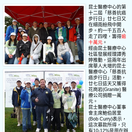
昆士醫療中心的第
十二屆「慈善抗癌
步行日」廿七日又
在細雨紛飛中開
步。約一千五百人
走了四哩，籌得
逾
十萬元
。
經由昆士醫療中心
社區發展經理譚秀
婷推動，這兩年出
席華人大增的昆士
醫療中心「慈善抗
癌步行日」活動，
廿七日這天又獲得
花崗岩(Granite) 醫
療公司捐贈一萬
元。
昆士醫療中心董事
會主席鮑伯居里
(Bob Curry)表示，
這次募款所得，只
有10-12%是用在辦