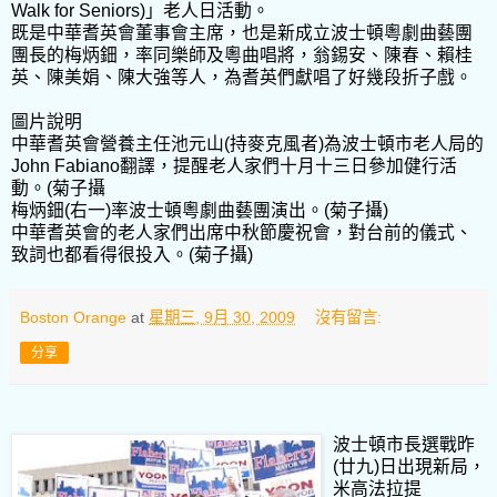
Walk for Seniors)」老人日活動。
既是中華耆英會董事會主席，也是新成立波士頓粵劇曲藝團
團長的梅炳鈿，率同樂師及粵曲唱將，翁錫安、陳春、賴桂
英、陳美娟、陳大強等人，為耆英們獻唱了好幾段折子戲。
圖片說明
中華耆英會營養主任池元山(持麥克風者)為波士頓市老人局的
John Fabiano翻譯，提醒老人家們十月十三日參加健行活
動。(菊子攝
梅炳鈿(右一)率波士頓粵劇曲藝團演出。(菊子攝)
中華耆英會的老人家們出席中秋節慶祝會，對台前的儀式、
致詞也都看得很投入。(菊子攝)
Boston Orange
at
星期三, 9月 30, 2009
沒有留言:
分享
波士頓市長選戰昨
(廿九)日出現新局，
米高法拉提