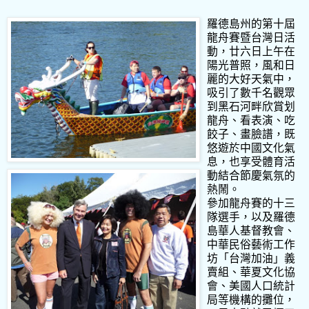
羅德島州的第十屆
龍舟賽暨台灣日活
動，廿六日上午在
陽光普照，風和日
麗的大好天氣中，
吸引了數千名觀眾
到黑石河畔欣賞划
龍舟、看表演、吃
餃子、畫臉譜，既
悠遊於中國文化氣
息，也享受體育活
動結合節慶氣氛的
熱鬧。
參加龍舟賽的十三
隊選手，以及羅德
島華人基督教會、
中華民俗藝術工作
坊「台灣加油」義
賣組、華夏文化協
會、美國人口統計
局等機構的攤位，