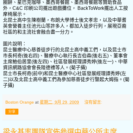
圈餅、星巴克咖啡、墨西哥餐館、墨西哥餐館等贊助食品
外，C&C 印刷公司擺出遊戲攤位， BackToWork擺出人工按
摩椅展示。
北昆士高中生陳樹蘭，布朗大學博士後文孝忠，以及中華耆
英會營養主任池元山等許多人，都加入徒步行列，展現亞裔
社區的和主流社會融合盡一分力。
圖片說明：
昆士醫療中心慈善徒步行的北昆士高中義工們，以及昆士市
市長柯奇(後右四)、醫療中心執行長吉伯森(後右五)、董事會
主席鮑伯居里(後左四)、社區發展經理譚秀婷(後左一)、中華
資訊網路協會會長陸德禮等人。(菊子攝)
昆士市長柯奇(前中)和昆士醫療中心社區發展經理譚秀婷(左
二)以及北昆士高中義工們為參加慈善徒步行豎起大姆指。(菊
子攝)
Boston Orange
at
星期二, 9月 29, 2009
沒有留言:
分享
梁永基率團隊宣佈參選中華公所主席