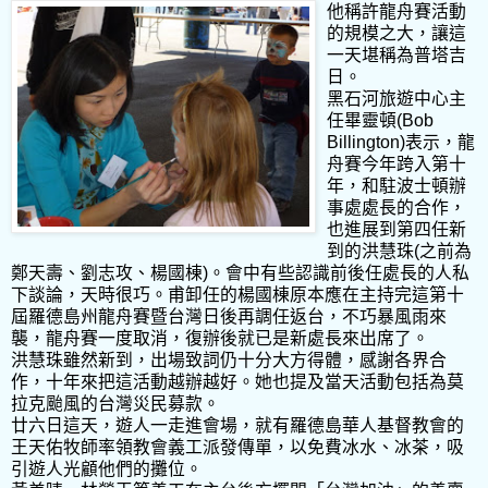
他稱許龍舟賽活動
的規模之大，讓這
一天堪稱為普塔吉
日。
黑石河旅遊中心主
任畢靈頓(Bob
Billington)表示，龍
舟賽今年跨入第十
年，和駐波士頓辦
事處處長的合作，
也進展到第四任新
到的洪慧珠(之前為
鄭天壽、劉志攻、楊國棟)。會中有些認識前後任處長的人私
下談論，天時很巧。甫卸任的楊國棟原本應在主持完這第十
屆羅德島州龍舟賽暨台灣日後再調任返台，不巧暴風雨來
襲，龍舟賽一度取消，復辦後就已是新處長來出席了。
洪慧珠雖然新到，出場致詞仍十分大方得體，感謝各界合
作，十年來把這活動越辦越好。她也提及當天活動包括為莫
拉克颱風的台灣災民募款。
廿六日這天，遊人一走進會場，就有羅德島華人基督教會的
王天佑牧師率領教會義工派發傳單，以免費冰水、冰茶，吸
引遊人光顧他們的攤位。