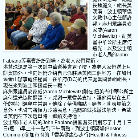
長鍾麗文，組長吳
漢溪，波士頓華僑
文教中心主任簡許
邦，麻州眾議員麥
家威(Aaron
Michlewitz)、紐英
崙中華公所主席何
遠光，以及波士頓
市老人局的John
Fabiano等嘉賓紛紛到場，為老人家們賀節。
洪慧珠還是第一次到中華耆英會君子樓，為老人家們送上月
餅賀節外，也向她們介紹自己派駐過美國三個地方，在加州
舊金山辦事處任秘書，在華府(DC)的代表處當國會組組長，
現在來到波士頓接處長一職。
麻州眾議員麥家威(Aaron Michlewitz)則在 紐英崙中華公所主
席何遠光協助翻譯下，感謝一眾耆英支持，讓他得以在五月
份的特別選舉中當選。他除了帶備糕點、麵包，聊表賀節之
意外，也誓言將傾力聆聽民意，遇問題就找辦法解決，希望
耆英們在下次選舉時，繼續支持他。
波士頓市老人局的John Fabiano提醒耆英們別忘了十月十三
日(週二)早上十一點到下午兩點，到波士頓廣場(Boston
Common)參加市府的「耆英健康徒步行(Health & Fitness