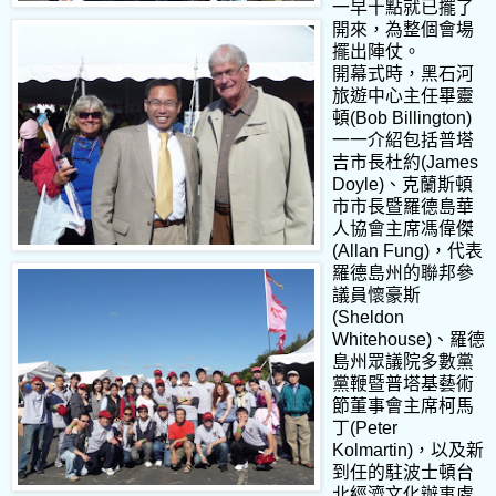
一早十點就已擺了
開來，為整個會場
擺出陣仗。
開幕式時，黑石河
旅遊中心主任畢靈
頓(Bob Billington)
一一介紹包括普塔
吉市長杜約(James
Doyle)、克蘭斯頓
市市長暨羅德島華
人協會主席馮偉傑
(Allan Fung)，代表
羅德島州的聯邦參
議員懷豪斯
(Sheldon
Whitehouse)、羅德
島州眾議院多數黨
黨鞭暨普塔基藝術
節董事會主席柯馬
丁(Peter
Kolmartin)，以及新
到任的駐波士頓台
北經濟文化辦事處