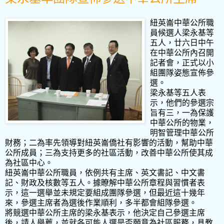
紐英崙中華公所職
員候選人梁永基等
五人，廿六日中午
在中華公所內召開
記者會，正式以小
組團隊姿態宣佈參
選。
梁永基等五人表
示，他們的參選宗
旨有三，一為保護
中華公所的物業，
明智管理中華公所
財務；二為率先領導對紐英崙僑社有影響的活動，幫助中華
公所成員；三為支持更多的社區活動，改善中華公所使其成
為社區中心。
紐英崙中華公所職員，依例共有主席、英文書記、中文書
記、財政及核數等五人。據瞭解中華公所章程與習慣者表
示，這一選舉並未規定要組成團隊參選，但最近這十幾年
來，參選主席者為選後作業順利，多半都會組隊參選。
將競選中華公所主席的梁永基表示，他決定自己參選主席
後，請人舉薦，並就各可能人選是否願意為社區服務，具教