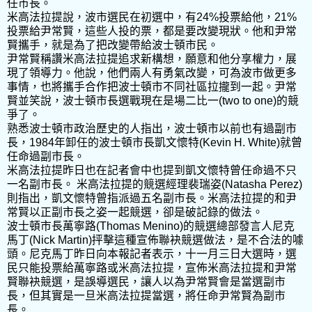
任市長。
米高法拉提說，波市選民在初選中，有24%投票給他，21%
投票給尹常賢，這些人投的票，都是要改變現狀。他和尹常
賢攜手，就是為了把改變帶給波士頓市民。
尹常賢稱讚米高法拉提追求新構想，願意和他分享權力，展
現了領導力。他說，他們兩人有勇氣改變，可為波市做更多
事情，也將攜手合作把波士頓市不同社區拉攏到一起。尹常
賢並笑說，波士頓市長選戰現在是場二比一(two to one)的競
爭了。
熟悉波士頓市政治歷史的人指出，波士頓市以前也有過副市
長，1984年卸任的波士頓市長凱文懷特(Kevin H. White)就曾
任命過副市長。
米高法拉提昨日也在記者會中也提到凱文懷特曾任命過不只
一名副市長。 米高法拉提的競選經理裴瑞姿(Natasha Perez)
則指出，凱文懷特曾指派過五名副市長。米高法拉提的和尹
常賢以正副市長之姿一起競選，卻是破記錄的做法。
波士頓市長萬寧路(Thomas Menino)的競選總部發言人尼克
馬丁(Nick Martin)抨擊這種宣佈聯袂競選做法，是不合法的噱
頭。尼克馬丁昨日向本報記者表示，十一月三日大選時，選
民只能投票給萬寧路或米高法拉提，宣佈米高法拉提和尹常
賢聯袂競選，是誤導選民，讓人以為尹常賢會是當選副市
長，但其實是一旦米高法拉提當選，將任命尹常賢為副市
長。