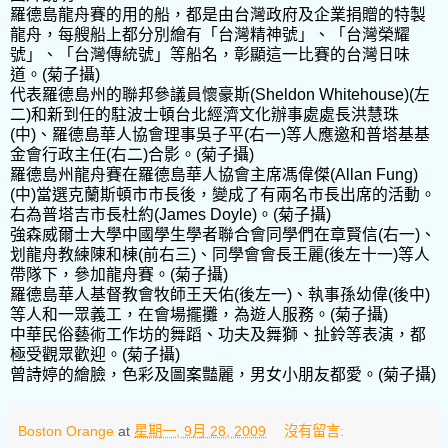
羅德島龍舟賽的用的船，都是由台灣政府及企業捐贈的特製
龍舟，每艘船上都分別繪有「台灣精神號」、「台灣榮耀
號」、「台灣傳統號」等船名，彰顯這一比賽的台灣日味
道。(菊子攝)
代表羅德島州的聯邦參議員懷豪斯(Sheldon Whitehouse)(左
二)和新到任的駐波士頓台北經濟文化辦事處處長洪慧珠
(中)、羅德島華人協會理事吳子平(右一)等人應邀和普塔基基
金會行政主任(右二)合影。(菊子攝)
羅德島州龍舟賽在羅德島華人協會主席馮偉傑(Allan Fung)
(中)當選克蘭斯頓市市長後，變成了有兩名市長出席的活動。
右為普塔吉市長杜約(James Doyle)。(菊子攝)
強森威爾士大學中國學生學者聯合會同學們在章賢信(右一)、
划龍舟教練陳和棟(前右三)、同學會會長王麗(後左十一)等人
帶隊下，參加龍舟賽。(菊子攝)
羅德島華人基督教會牧師王天佑(後左一)、執事孫幼偉(後中)
等人和一眾義工，在會場擺攤，為遊人服務。(菊子攝)
中華民俗藝術工作坊的舞蹈、功夫及舞獅、扯鈴等表演，都
極受觀眾歡迎。(菊子攝)
曾詩婷的繪臉，色彩及圖案豔麗，男女小朋友都愛。(菊子攝)
Boston Orange
at
星期一, 9月 28, 2009
沒有留言: