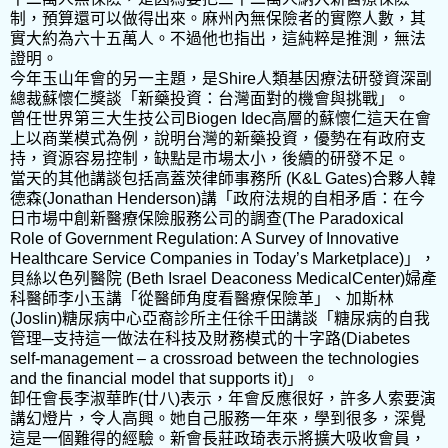
制，預算還可以做得出來。麻州內無保險者的實際人數，其
實大約為六十五萬人。不過他也指出，這純粹是推測，無法
證明。
今年玉山年會的另一主題，是Shire人類基因療法研發資深副
總裁蘇懷仁獎談「新藥投資：台灣面對的機會與挑戰」。
曾任世界第三大生技公司Biogen Idec高層的蘇懷仁這天在會
上以商業模式為例，說明台灣的新藥投資，優勢在有政府支
持，資源容易控制，缺點是市場太小，後續的研發不足。
當天的其他講談包括高蓋茨律師事務所 (K&L Gates)合夥人韓
德森(Jonathan Henderson)講「政府法規的自相矛盾：在今
日市場中創新醫療保險服務公司的調查(The Paradoxical
Role of Government Regulation: A Survey of Innovative
Healthcare Service Companies in Today’s Marketplace)」，
貝絲以色列醫院 (Beth Israel Deaconess MedicalCenter)婦產
科醫師李小玉講「從醫師角度看醫療保險革」、加斯林
(Joslin)糖尿病中心亞裔診所主任徐千田講談「糖尿病的自我
管理─支持這一做法在科技及財務模式的十字路(Diabetes
self-management – a crossroad between the technologies
and the financial model that supports it)」。
卸任會長李淑華昨(廿八)表示，年會反應很好，許多人索要演
講幻燈片，令人高興。她自己服務一年來，學到很多，深覺
這是一個難得的經驗。新會長莊政琦表示將擴大吸收會員，