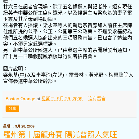
驗。
廿六日在記者會現場，除了五名候選人與記者外，還有現任
紐英崙中華公所主席何遠光，以及候選主席梁永基的妻子雷
玉霞及其岳母到場助陣。
在場者有人提議，梁永基等人的競選宗旨應加入前任主席陳
仕維所提的公平、公正、公開等三公政策。不過梁永基認為
他們五名候選人協商出來的三項服務宗旨，已包含了這些內
容，不須另定競選標語。
另一組中華公所候選人，已由參選主席的余麗瑛發出通知，
訂十月一日晚假龍鳳酒樓舉行記者招待會。
圖片說明：
梁永基(中)以及李嘉玲(左起)、雷景林、黃光野、梅惠聰等人
宣佈參選中華公所幹部。
Boston Orange
at
星期二, 9月 29, 2009
沒有留言:
分享
星期一, 9月 28, 2009
羅州第十屆龍舟賽 陽光普照人氣旺