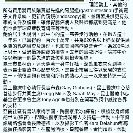
理活動上，其他的
所有費用將用於購買最先進的胃腸道(gastrointestinal)手術電
子文件系統、更新內窺鏡(endoscopy)室，並藉著提供更有效
率的文件及護理，確保胃腸癌病人及醫師都感到更滿意。他
們也會辦理癌症教育講座等活動。
鮑伯居里也說明，該中心的這一慈善步行活動，在過去這十
一年來，已籌得約一百六十萬元，共為620名以上婦女提供過
免費的乳癌檢查及護理，也和美國癌症協會合作，為200名以
上男士，做過攝護腺癌的檢查。去年的籌款所得，讓該中心
得以新購一個最先進的數位乳腺檢查系統。
昆士市長柯奇，這天穿著一身牛仔褲、深藍風衣夾克到場，
表示昆士醫療中心歷史悠久，是昆士市居民得以安居的支柱
之一。他很高興有機會和所有的熱心人士一以來支持這一活
動。
昆士醫療中心執行長吉布森(Gary Gibbons)、昆士醫療中心慈
善徒步行共同主席Gregg Miller及 Sarah May，昆士醫療中心
基金會董事會主席Tony Agnitti也分別在開幕致詞中感謝各界
的支持。
亞裔社區有書法家梅宇國、陶藝家梁冰(譯音)、噴槍紋身師傅
胡世文(譯音)、揑麵技藝家梁炳潤等人支持這一活動。中華資
訊網路協會會長陸德禮，以及攝影工作者Kara Delahunt都應
邀擔任攝影義工。在龍鳳酒樓、皇龍餐館、金門超市、鄧勤