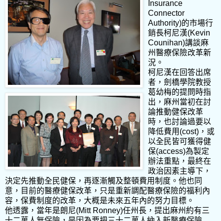
Insurance
Connector
Authority)的市場行
銷長柯尼漢(Kevin
Counihan)講談麻
州醫療保險改革新
況。
柯尼漢在回答出席
者，劍橋學院教授
葛幼梅的提問時指
出，麻州當初在討
論推動健保改革
時，也討論過要以
降低費用(cost)，或
以全民皆可獲得健
保(access)為製定
辦法重點，最終在
政治因素主導下，
決定先推動全民健保，再逐漸觸及整頓費用制度。他也同
意，目前的醫療健保改革，只是重新調配醫療保險的福利內
容，保費制度的改革，大概是未來五年內的努力目標。
他透露，當年是朗尼(Mitt Ronney)任州長，提出麻州約有三
十二萬人無保險，是因為要把三十二萬人納入新醫療保險