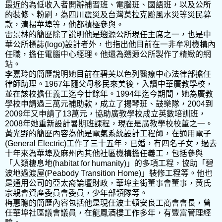
最近的為低收入者開辦補習班、電腦班、國語班，以及公所
的裝修、粉刷，為四川震災及台灣莫拉克颱風水災等災民募
款，清掃華埠等，他都積極參與。
雷景林的簡歷除了說明他是遡源公所現任主席之一，也是中
華公所標誌(logo)設計者外，也指出他目前在一非牟利機構內
任職，擔任電腦中心經理。他還為遡源公所製作了精緻的網
站。
李嘉玲的簡歷說明她目前在碧芙以色列醫療中心法律部擔任
律師助理。1967年隨父母移民來美後，入讀中華廣教學校，
並在該校擔任義工迄今廿餘年。1994年迄今期間，她為廣教
學校申請過三萬元補助款，成立了揚琴班、鼓樂隊，2004到
2009年又申請了13萬元，協助廣教學校成立英數培訓班，
2008年她重新設計暑期班課程，現在是廣教學校校董之一。
黃光野的簡歷內容為他是電氣系統設計工程師，在通用電子
(General Electric)工作了三十五年，已婚，有四名子女，過去
十年來為華埠及麻州內其他社區機構擔任義工，包括參與
「人類棲息地(habitat for humanity)」的多項工程，協助「碧
波地過渡屋(Peabody Transition Home)」裝修工程等。他也
是通用公司的亞太裔論壇財政，華埠主街董事會董事，黃氏
宗親會資產委員會委員，少年部領隊等。
梅惠聰的簡歷內容包括他是現任波士頓安良工商會會長，曾
任華埠社區議會議員，在龍鳳酒樓工作多年，有豐富管理經