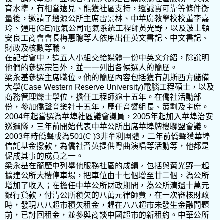
育水準，有相當遠見、能獲社區支持，還誠實可靠等條件衡
量後，邀請了遡源公所主席雷景林、中華廣教學校校董李嘉
玲、通用(GE)電氣公司電氣系統工程師黃光野，以及波士頓
安良工商會會長梅惠聰等人依序出任英文書記、中文書記、
財政及核數等職。
在記者會中，這五人小組交給媒體一份中英文介紹，除說明
他們的參選宗旨外，並一一列出各候選人的簡歷。
梁永基參選主席職位。他的簡歷內容包括獲有凱斯西方儲備
大學(Case Western Reserve University)電腦工程碩士，以及
商務管理爍士學位，擔任工程師逾十五年。在僑社活動部
份，參加僑聲音樂社十五年，歷任音響組長、策劃及主席。
2004年起當選為華埠社區議會議員，2005年起加入華埠治安
巡邏隊，三年前開始代表中華公所出席華埠牌樓聯盟會議。
2003年時僑聲成為501(C )3非牟利團體，二年前僑聲獲華埠
信託基金撥款，為僑社耆英提供粵曲演唱等活動等，他都是
促成其事的成員之一。
梁永基在簡歷中列舉他服務社區的成績，包括與黃光野一起
擴建公所大樓停車場，把車位由十七個增至廿二個，為公所
增加了收入；在擔任中華公所財政期間，為公所清還十萬元
銀行貸款，付清公所積欠的八萬元律師費，在一次審核財政
時，發現八八超市積欠租金，趕在八八超市未發生金融問題
前，已討回租金，並參與商談中國超市的新租約。中華公所