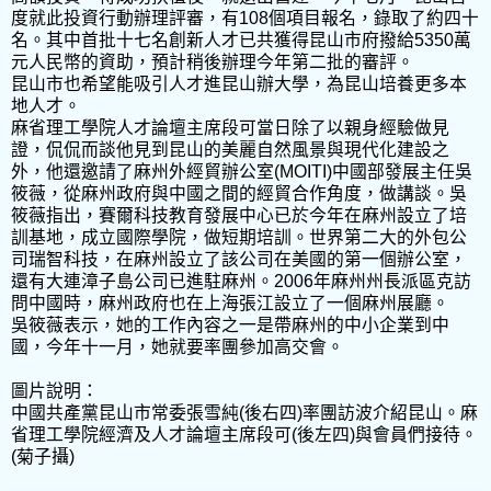
度就此投資行動辦理評審，有108個項目報名，錄取了約四十
名。其中首批十七名創新人才已共獲得昆山市府撥給5350萬
元人民幣的資助，預計稍後辦理今年第二批的審評。
昆山市也希望能吸引人才進昆山辦大學，為昆山培養更多本
地人才。
麻省理工學院人才論壇主席段可當日除了以親身經驗做見
證，侃侃而談他見到昆山的美麗自然風景與現代化建設之
外，他還邀請了麻州外經貿辦公室(MOITI)中國部發展主任吳
筱薇，從麻州政府與中國之間的經貿合作角度，做講談。吳
筱薇指出，賽爾科技教育發展中心已於今年在麻州設立了培
訓基地，成立國際學院，做短期培訓。世界第二大的外包公
司瑞智科技，在麻州設立了該公司在美國的第一個辦公室，
還有大連漳子島公司已進駐麻州。2006年麻州州長派區克訪
問中國時，麻州政府也在上海張江設立了一個麻州展廳。
吳筱薇表示，她的工作內容之一是帶麻州的中小企業到中
國，今年十一月，她就要率團參加高交會。
圖片說明：
中國共產黨昆山市常委張雪純(後右四)率團訪波介紹昆山。麻
省理工學院經濟及人才論壇主席段可(後左四)與會員們接待。
(菊子攝)