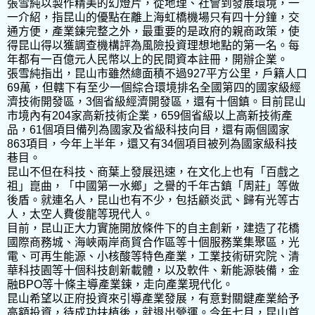
張雪純以製作精美的幻燈片，從地理、社會到發展環境，一
一介紹，指昆山的優點在離上海虹橋機場只有四十分鐘，交
通方便，產業鍊完整之外，最重要的是政府的親商政策，使
得昆山得以獲調查機構評為風險投資理想地點的第一名。每
年都有一百億元人民幣以上的民間資本註冊，開辦企業。
張雪純指出，昆山市雖然總面積不過927平方公里，戶籍人口
69萬，但轄下有至少一個綜合環境排名全國第四的國家級經
濟技術開發區，3個省級經濟開發區，還有十個鎮。目前昆山
市境內有204家高新技術企業，659個省級以上高新技術產
品，61個項目備列為國家及省級科技向目，還有兩個國家
863項目，今年上半年，還又有34個項目被列為國家級科技
巷目。
昆山不但在科技、商葉上發展迅速，在文化上也有「百戲之
祖」崑曲，「中國第一水鄉」之譽的千年古鎮「周莊」等做
後盾。就連名人，昆山也有不少，包括顧炎武、歸有光等古
人，太空人費俊龍等現代人。
目前，昆山正大力實施開放條件下的自主創新，建造了花橋
國際商務城、海峽兩岸商貿合作區等十個服務業集聚區，光
電、可再生能源、小核酸等特色產業，工業技術研究院、清
華科技園等十個科技創新載體，以及軟件、新能源裝備，金
融BPO等十條主導產業鍊，走向產業現代化。
昆山希望以正府投資來引導產業發展，有意對關鍵產業給予
高額投資，待成功扶植後，就退出營運。今年七月，昆山首