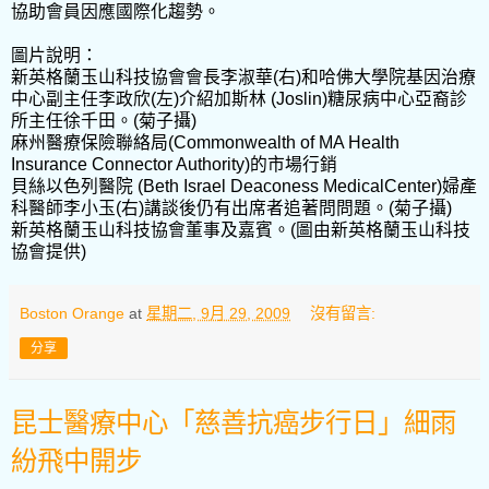
協助會員因應國際化趨勢。
圖片說明：
新英格蘭玉山科技協會會長李淑華(右)和哈佛大學院基因治療
中心副主任李政欣(左)介紹加斯林 (Joslin)糖尿病中心亞裔診
所主任徐千田。(菊子攝)
麻州醫療保險聯絡局(Commonwealth of MA Health
Insurance Connector Authority)的市場行銷
貝絲以色列醫院 (Beth Israel Deaconess MedicalCenter)婦產
科醫師李小玉(右)講談後仍有出席者追著問問題。(菊子攝)
新英格蘭玉山科技協會董事及嘉賓。(圖由新英格蘭玉山科技
協會提供)
Boston Orange
at
星期二, 9月 29, 2009
沒有留言:
分享
昆士醫療中心「慈善抗癌步行日」細雨
紛飛中開步