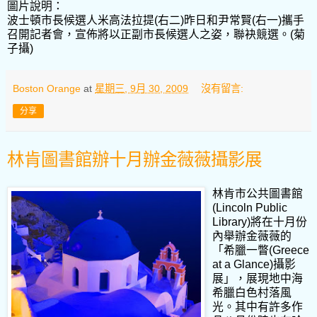
圖片說明：
波士頓市長候選人米高法拉提(右二)昨日和尹常賢(右一)攜手
召開記者會，宣佈將以正副市長候選人之姿，聯袂競選。(菊
子攝)
Boston Orange
at
星期三, 9月 30, 2009
沒有留言:
分享
林肯圖書館辦十月辦金薇薇攝影展
林肯市公共圖書館
(Lincoln Public
Library)將在十月份
內舉辦金薇薇的
「希臘一瞥(Greece
at a Glance)攝影
展」，展現地中海
希臘白色村落風
光。其中有許多作