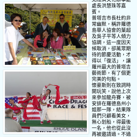
處長洪慧珠等嘉
賓。
普塔吉市長杜約非
常幽默，稱許羅德
島華人協會的葉超
及吳子平等人傾力
協調，這一度因天
候取消，卻萬眾期
待的節慶活動，才
得以「復活」，讓
羅州最大的普塔吉
藝術節，有了個更
完美的句點。
懷豪斯則在致詞時
開玩笑，說他上次
來參加龍舟賽，被
安排在羅德島州小
姐那一隊，結果隊
員們只顧看美女，
無心划船，得最後
一名，他也從此沒
再被邀請過。不過