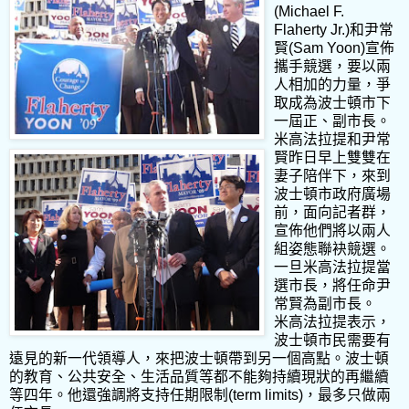
(Michael F.
Flaherty Jr.)和尹常
賢(Sam Yoon)宣佈
攜手競選，要以兩
人相加的力量，爭
取成為波士頓市下
一屆正、副市長。
米高法拉提和尹常
賢昨日早上雙雙在
妻子陪伴下，來到
波士頓市政府廣場
前，面向記者群，
宣佈他們將以兩人
組姿態聯袂競選。
一旦米高法拉提當
選市長，將任命尹
常賢為副市長。
米高法拉提表示，
波士頓市民需要有
遠見的新一代領導人，來把波士頓帶到另一個高點。波士頓
的教育、公共安全、生活品質等都不能夠持續現狀的再繼續
等四年。他還強調將支持任期限制(term limits)，最多只做兩