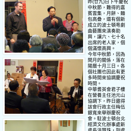
昨(廿九)日下午慶祝
中秋節，難得的嘉
賓雲集，月餅、麵
包高疊，還有個新
成立的波士頓粵劇
曲藝團來演奏助
興，讓六、七十名
出席的老人家，個
個滿懷高興。
今年中秋節，因為
閏月的關係，落在
陽曆十月三日。各
個社團也因此有更
多時間來協調慶祝
時間。
中華耆英會君子樓
在營養主任池元山
協調下，昨日邀得
該會行政主任梅伍
銀寬來舉辦慶祝
會。駐波士頓台北
經濟文化辦事處新
處長洪慧珠，副處