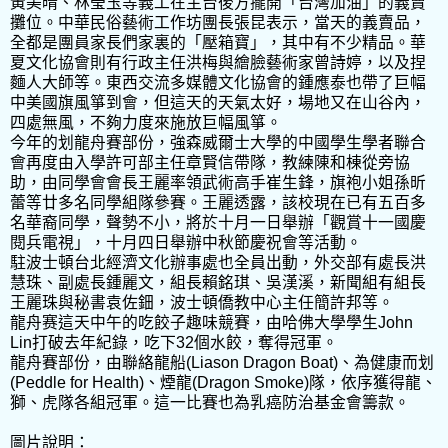
黃美晴、林瑩玉等義工在主台後方擺開「台灣加油」的義賣
攤位。中華民俗藝術工作坊團長張昆表示，當天的義賣品，
全都是團員家長們家裏的「壓箱寶」，其中有不少精品。華
夏文化協會則有行政主任洪梅與繪臉藝術家曾詩婷，以及捏
麵人大師等。東西交流多媒體文化協會的鍾應泰也帶了巨幅
中美國旗風箏到會，但這天的天氣太好，場地又在山谷內，
四處無風，不夠力度來施放巨幅風箏。
今年的划龍舟賽部份，強森威爾士大學的中國學生學者聯合
會再度由入學許可部主任章賢信帶隊，教練陳和棟從旁協
助，由同學會會長王麗率領武術高手崔生鋒，旗袍小姐孫昕
蕾等廿多名同學組隊參賽。王麗透露，該校現在已有五百多
名華裔同學，聲勢不小，將於十月一日舉辦「觀賞十一國慶
閱兵電視」，十月四日舉辦中秋節慶祝會等活動。
駐波士頓台北經濟文化辦事處也全員出動，外交部有處長洪
慧珠、副處長鍾麗文，組長賴銘琪、吳漢溪，新聞組有組長
王麗珠與秘書袁佐鈿，波士頓僑教中心主任簡許邦等。
龍舟赛這天中午的吃餃子趣味競賽，由哈佛大學學生John
Lin打破去年紀錄，吃下32個水餃，奪得冠軍。
龍舟賽部份，由聯絡龍船(Liason Dragon Boat)、為健康而划
(Peddle for Health)、煙龍(Dragon Smoke)隊，依序獲得龍、
獅、虎隊各組冠軍。這一比賽也為乳癌防治基金會籌款。
圖片說明：