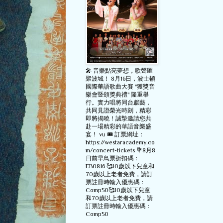
🎤 音樂點亮夢想，歌聲匯
聚波城！ 8月16日，波士頓
國際華語歌曲大賽 "獲獎音
樂會暨頒獎典禮" 隆重舉
行。實力唱將同台獻藝，
共同見證榮光時刻，精彩
即將揭曉！誠摯邀請您共
赴一場精彩的華語音樂盛
宴！ vu 🎟️ 訂票網址：
https://westaracademy.co
m/concert-tickets 💐8月8
日前早鳥票折扣碼：
EB0816 🥰10歲以下兒童和
70歲以上老者免費，請訂
票註冊時輸入優惠碼：
Comp50🥰10歲以下兒童
和70歲以上老者免費，請
訂票註冊時輸入優惠碼：
Comp50