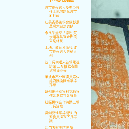
Thomas Menino
波市長候選人麥奎亞咬
住土地問題猛波市
府行政
紐英崙藝術學會攝影展
呈現大自然奧妙
余風采堂祭祖謝恩 賀
余超群當選余氏美
東副總長
土地、教育和徵稅 波
市長候選人唇槍舌
劍
波市長候選人首場電視
辯論 三名挑戰者圍
攻現任市長
爭波市不分區議員席位
越裔阮協國進華埠
拜票
麻州總檢察官柯克莉宣
佈參選聯邦參議員
社區機構合作將辦三場
市長論壇
當鋪要進華埠開張 治
安委員擱置下月再
議
江門考察團訪波 安