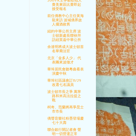
2009 K王爭霸歌唱大
賽美東區比賽即起
接受報名
前任僑教中心主任黃海
龍來訪 波城僑界故
人擺酒敘舊
紐約中華公所主席 波
士頓新處長聯袂拜
訪紐英崙中華公所
余達明將成大波士頓首
名華裔法官
北京「金多人少」 代
表團來波徵才
華埠居民會聽粵曲看表
演慶中秋
華埠社區議會訂11/29
改選七名議員
波士頓市長之爭 萬寧
路和米高法拉提之
戰
柯奇、范蘭將再爭昆士
市市長
僑聲音樂社粉墨登場慶
七十大壽
聯合銀行開記者會 聲
明一切營運正常