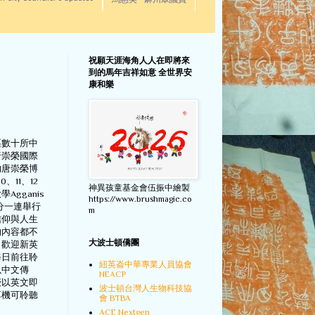
馬惠美 - 麻州眾議員
祝願天涯海角人人在即將來
到的馬年吉祥如意 全世界安
康和樂
區數十所中
唐崇榮國際
的唐崇榮博
、11、12
神異孩童基金會伍振中繪製
Agganis
https://www.brushmagic.co
0分一連舉行
m
信仰與人生
的內容都不
大波士頓僑團
，歡迎新英
每日前往聆
紐英崙中華專業人員協會
以中文傳
NEACP
授以英文即
波士頓台灣人生物科技協
耳機可聆聽
會 BTBA
ACE Nextgen