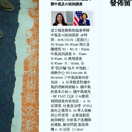
發佈留
辦中風及AI咨詢講座
波士顿急難救助協會舉辦
中風及AI咨詢講座: 🌿時
間：8/8/2026（星期六）
10:30am-10:40am 簡介及
團體照 10：40-11：10pm,
中風咨詢講座 11：15am-
11:45am, AI 應用講座
11:45am- 11：50am, 分
享”防詐騙”短片 🌻地點：
僑教中心 90 Lincoln St.
Newton 🎈中風講座內容
包括： a. 分享觀眾對腦中
風的理解與經驗 b. 腦中風
的基本介紹 c. 腦中風徵兆
- BE FAST 口訣 🎈AI應用
相関講座內容包括： a. AI
在環境, 社會及治理（ESG)
面向之應用 b. AI 導入策略
與公司管理：企業規劃思
維與轉型, 分析客户及團隊
的痛點, 解決問題,製造商
機 c. AI 治安（Cyber