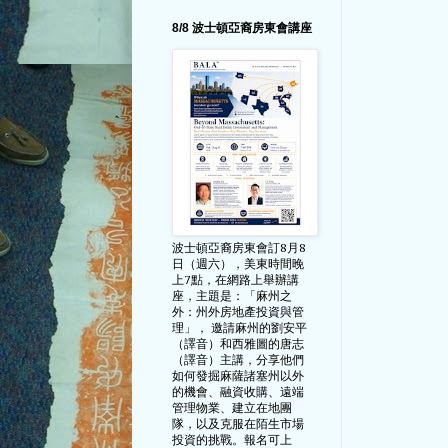
8/8 波士頓亞裔房東會講座
波士頓亞裔房東會訂8月8
日（週六），美東時間晚
上7點，在網路上舉辦講
座，主題是：「麻州之
外：州外房地產投資與管
理」， 邀請麻州的劉安平
（譯音）和西雅圖的唐志
（譯音）主講，分享他們
如何發掘麻薩諸塞州以外
的機會、融資收購、遠端
管理物業、建立在地團
隊，以及克服在陌生市場
投資的挑戰。報名可上