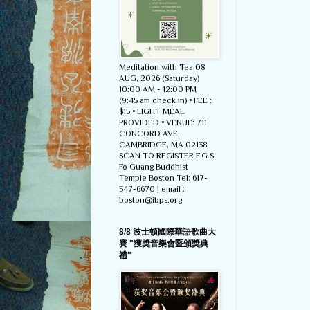
Meditation with Tea 08
AUG, 2026 (Saturday)
10:00 AM - 12:00 PM
(9:45 am check in) • FEE :
$15 • LIGHT MEAL
PROVIDED • VENUE: 711
CONCORD AVE,
CAMBRIDGE, MA 02138
SCAN TO REGISTER F.G.S
Fo Guang Buddhist
Temple Boston Tel: 617-
547-6670 | email :
boston@ibps.org
8/8 波士頓國際華語歌曲大
賽 "獲獎音樂會暨頒獎典
禮"