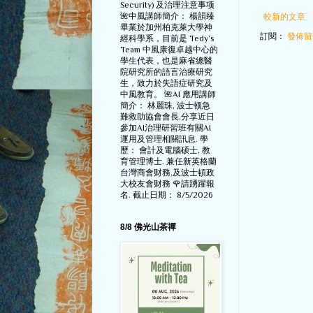
Security) 及治理注意事项
🌺中風講師簡介： 楊韻臻
較新的文章
畢業於加州柏克萊大學神
訂閱：
發佈留言
經科學系，目前是 Tedy‘s
Team 中風康復卓越中心的
學生代表，也是麻省總醫
院研究所的語言治療研究
生，致力於失語症研究及
中風教育。 🌺AI 應用講師
簡介： 林麗珠, 波士顿急
難救助協會會長,分享近日
參加AI治理研習班有關AI
運用及管理相關訊息. 學
歷： 會計及電腦硕士, 教
育管理博士. 兼任新英格蘭
台灣商會财務,及波士頓政
大校友會财務 🌹請踴躍報
名. 截止日期： 8/5/2026
8/8 佛光山茶禪