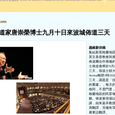
訊/ Office of Women's Advancement/ Community Preservation Act
2009
道家唐崇榮博士九月十日來波城佈道三天
趙維新供稿
集結新英格蘭地
英文基督教會與
佈道團合作籌備
士佈道會將於9月10
三天，假波士頓大學
Arena晚間7時3
三天，講題是「
的重建」，每天
相同，不需門票
格蘭地區的民眾
聽。佈道會現場
講，由朱嘉禾教
席翻譯，另備有
廣東話翻譯。