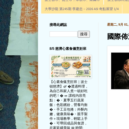
波士頓市、昆士市，摩頓市、羅爾市
波士頓移民進步辦公室通
大學沙龍 第245期 李建忠－2026 ASI 奇點展望 1/4
搜尋此網誌
星期二, 9月 01, 
國際佈
8/5 慈濟心素食儀烹飪班
【心素食儀烹飪班｜波士
頓慈濟】🌿 �透過料理，
為自己和家人煮一頓好吃
的吧！� 🥗 課程內容亮
點：�・夏季五行蔬菜
飯：色彩繽紛，營養均衡
�・手工豆包捲：外酥內
嫩，健康美味�・親手製
作＋現場教學，輕鬆上手
�・可帶回成品與食譜，
在家延續美味 📅 時間: