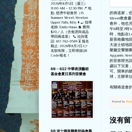
2026年8月5日（週三）
11:00 AM – 12:30 PM 📍 地
的佈道家，也
點: 慈濟牛頓會所（15
Summer Street, Newton
Street
Upper Falls, MA) 👩‍🍳 指導
會外，他也另
老師: Emily Hsiao 💲 費用:
午6時至7時3
$20／人（含食譜與成品
時，地點在Lexi
帶回兩道菜） 📞 洽詢電
新英格蘭地
話: 617-762-0569 ⏳ 報名
大波士頓地
截止: 2026年8月2日 👉
樂廳交響樂
名額有限，立即掃描QR
Aggani
Code報名！
的音效燈光
歲以下兒童，請
8/6 ~ 8/22 中華表演藝術
可。開車的聽
基金會夏日系列音樂會
球，主辦單
有關佈道會的詳細
Posted by
Bos
沒有留
8/8 波士顿急難救助協會舉