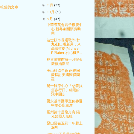
►
11月
(37)
較舊的文章
►
10月
(31)
▼
9月
(47)
中華耆英會君子樓慶中
心 新粵劇團演奏助
興
波士頓市長選戰昨(廿
九)日出現新局，米
高法拉提(Michael
F. Flaherty Jr.)和尹...
林肯圖書館辦十月辦金
薇薇攝影展
玉山科協年會 兩岸同
聚探討美國醫保問
題
昆士醫療中心「慈善抗
癌步行日」細雨紛
飛中開步
梁永基率團隊宣佈參選
中華公所主席
羅州第十屆龍舟賽 陽
光普照人氣旺
昆山要在五到十年趕上
深圳