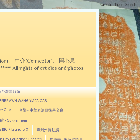
on)、 中介(Connector)、 開心果
 All rights of articles and photos
頓台灣電影節
ASPIRE AWH WANG YMCA QARI
any One
音樂 - 中華表演藝術基金會
 - Guggenheim
s BIO / LaunchBIO
麻州州長動態 -
n City Councilor's updates