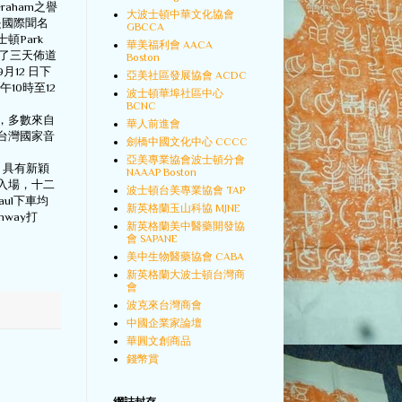
Graham之譽
大波士頓中華文化協會
是國際聞名
GBCCA
Park
華美福利會 AACA
除了三天佈道
Boston
12 日下
亞美社區發展協會 ACDC
午10時至12
波士頓華埠社區中心
BCNC
，多數來自
華人前進會
台灣國家音
劍橋中國文化中心 CCCC
亞美專業協會波士頓分會
，具有新穎
NAAAP Boston
入場，十二
波士頓台美專業協會 TAP
aul下車均
新英格蘭玉山科協 MJNE
way打
新英格蘭美中醫藥開發協
會 SAPANE
美中生物醫藥協會 CABA
新英格蘭大波士頓台灣商
會
波克來台灣商會
中國企業家論壇
華圓文創商品
錢幣賞