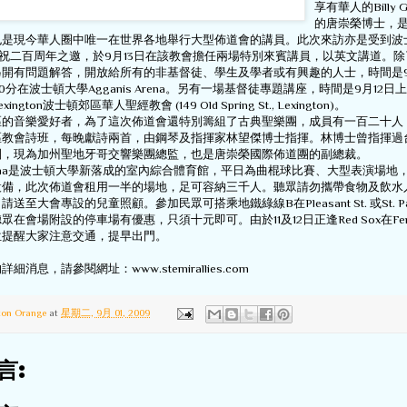
享有華人的Billy 
的唐崇榮博士，
是現今華人圈中唯一在世界各地舉行大型佈道會的講員。此次來訪亦是受到波士頓
教會慶祝二百周年之邀，於9月13日在該教會擔任兩場特別來賓講員，以英文講道。
開有問題解答，開放給所有的非基督徒、學生及學者或有興趣的人士，時間是9月
0分在波士頓大學Agganis Arena。另有一場基督徒專題講座，時間是9月12日上
ngton波士頓郊區華人聖經教會 (149 Old Spring St., Lexington)。
區的音樂愛好者，為了這次佈道會還特別籌組了古典聖樂團，成員有一百二十人
區教會詩班，每晚獻詩兩首，由鋼琴及指揮家林望傑博士指揮。林博士曾指揮過
團，現為加州聖地牙哥交響樂團總監，也是唐崇榮國際佈道團的副總裁。
s Arena是波士頓大學新落成的室內綜合體育館，平日為曲棍球比賽、大型表演場地
設備，此次佈道會租用一半的場地，足可容納三千人。聽眾請勿攜帶食物及飲水
送至大會專設的兒童照顧。參加民眾可搭乘地鐵綠線B在Pleasant St. 或St. P
眾在會場附設的停車場有優惠，只須十元即可。由於11及12日正逢Red Sox在Fen
位提醒大家注意交通，提早出門。
消息，請參閱網址：www.stemirallies.com
ton Orange
at
星期二, 9月 01, 2009
言: