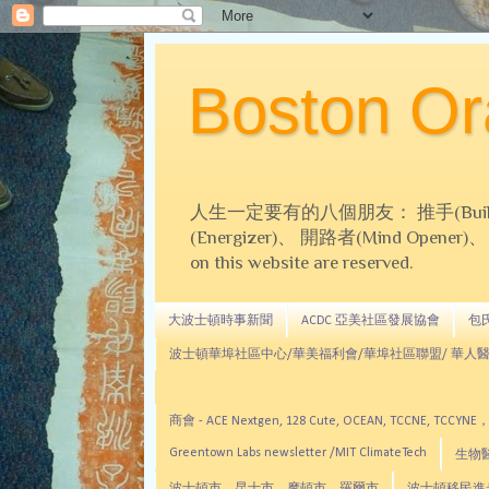
Boston 
人生一定要有的八個朋友： 推手(Builder)、
(Energizer)、 開路者(Mind Opener)、 導師(
on this website are reserved.
大波士頓時事新聞
ACDC 亞美社區發展協會
包氏文
波士頓華埠社區中心/華美福利會/華埠社區聯盟/ 華人醫
商會 - ACE Nextgen, 128 Cute, OCEAN, TC
Greentown Labs newsletter /MIT ClimateTech
生物醫藥