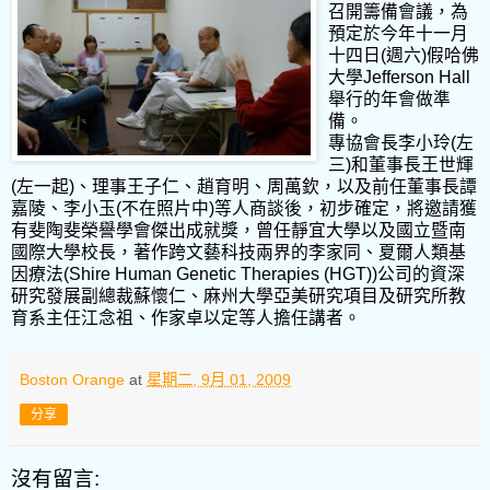
召開籌備會議，為
預定於今年十一月
十四日(週六)假哈佛
大學Jefferson Hall
舉行的年會做準
備。
專協會長李小玲(左
三)和董事長王世輝
(左一起)、理事王子仁、趙育明、周萬欽，以及前任董事長譚
嘉陵、李小玉(不在照片中)等人商談後，初步確定，將邀請獲
有斐陶斐榮譽學會傑出成就獎，曾任靜宜大學以及國立暨南
國際大學校長，著作跨文藝科技兩界的李家同、夏爾人類基
因療法(Shire Human Genetic Therapies (HGT))公司的資深
研究發展副總裁蘇懷仁、麻州大學亞美研究項目及研究所教
育系主任江念祖、作家卓以定等人擔任講者。
Boston Orange
at
星期二, 9月 01, 2009
分享
沒有留言: