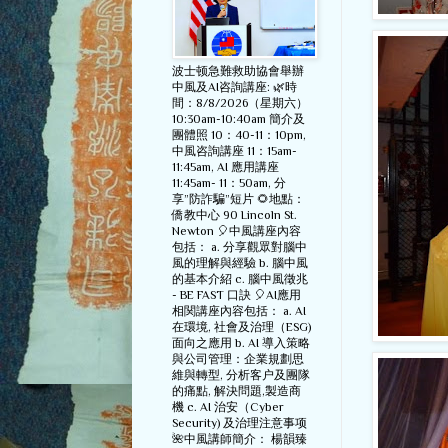
波士顿急難救助協會舉辦
中風及AI咨詢講座: 🌿時
間：8/8/2026（星期六）
10:30am-10:40am 簡介及
團體照 10：40-11：10pm,
中風咨詢講座 11：15am-
11:45am, AI 應用講座
11:45am- 11：50am, 分
享”防詐騙”短片 🌻地點：
僑教中心 90 Lincoln St.
Newton 🎈中風講座內容
包括： a. 分享觀眾對腦中
風的理解與經驗 b. 腦中風
的基本介紹 c. 腦中風徵兆
- BE FAST 口訣 🎈AI應用
相関講座內容包括： a. AI
在環境, 社會及治理（ESG)
面向之應用 b. AI 導入策略
與公司管理：企業規劃思
維與轉型, 分析客户及團隊
的痛點, 解決問題,製造商
機 c. AI 治安（Cyber
Security) 及治理注意事项
🌺中風講師簡介： 楊韻臻