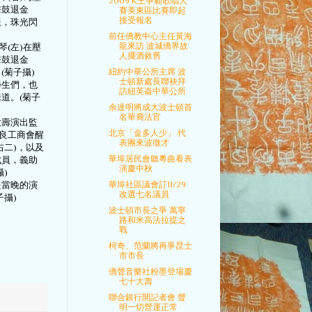
2009 K王爭霸歌唱大
擊鼓退金
賽美東區比賽即起
接受報名
服，珠光閃
前任僑教中心主任黃海
龍來訪 波城僑界故
琴(左)在壓
人擺酒敘舊
擊鼓退金
紐約中華公所主席 波
(菊子攝)
士頓新處長聯袂拜
學生們，也
訪紐英崙中華公所
道。(菊子
余達明將成大波士頓首
名華裔法官
大壽演出監
北京「金多人少」 代
安良工商會醒
表團來波徵才
右二)，以及
華埠居民會聽粵曲看表
成員，義助
演慶中秋
)
華埠社區議會訂11/29
是當晚的演
改選七名議員
子攝)
波士頓市長之爭 萬寧
路和米高法拉提之
戰
柯奇、范蘭將再爭昆士
市市長
僑聲音樂社粉墨登場慶
七十大壽
聯合銀行開記者會 聲
明一切營運正常