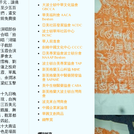
五千元，讓僑
大波士頓中華文化協會
出至少五百
GBCCA
英們，還安
華美福利會 AACA
樓前免費接
Boston
。
亞美社區發展協會 ACDC
曲演唱部份
波士頓華埠社區中心
玲合唱「拾
BCNC
獨唱「潯陽
華人前進會
折子戲部
劍橋中國文化中心 CCCC
雷玉霞合演
亞美專業協會波士頓分會
之夢會太
NAAAP Boston
劉雪梅、劉
波士頓台美專業協會 TAP
香蓮之投府
新英格蘭玉山科協 MJNE
玉霞、單鳳
新英格蘭美中醫藥開發協
美、余潤冰
會 SAPANE
「梁紅玉擊
美中生物醫藥協會 CABA
新英格蘭大波士頓台灣商
令十九日晚
會
出現，自掏
波克來台灣商會
套三百美元
中國企業家論壇
製戲服、舞
華圓文創商品
場，觀眾都
錢幣賞
聲四起。
七十大壽這
特色是場面