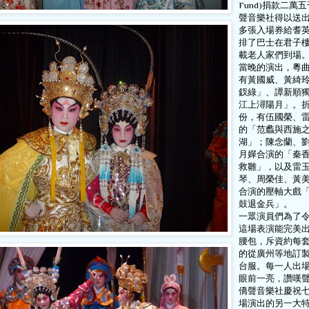
Fund)捐款二萬
聲音樂社得以送
多張入場券給耆
排了巴士在君子
載老人家們到場
當晚的演出，粵
有黃國威、黃綺
釵綠」、譚新順
江上潯陽月」。
份，有伍國榮、
的「范蠡與西施
湖」；陳念蘭、
月嬋合演的「秦
救雛」，以及雷
琴、周榮佳、黃
合演的壓軸大戲
鼓退金兵」。
一眾演員們為了
這場表演能完美
腰包，斥資約每
的從廣州等地訂
台服。每一人出
眼前一亮，讚嘆
僑聲音樂社慶祝
場演出的另一大