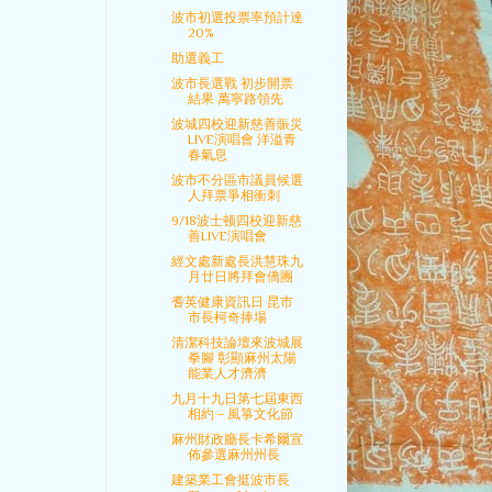
波市初選投票率預計達
20%
助選義工
波市長選戰 初步開票
結果 萬寧路領先
波城四校迎新慈善賑災
LIVE演唱會 洋溢青
春氣息
波市不分區市議員候選
人拜票爭相衝刺
9/18波士顿四校迎新慈
善LIVE演唱會
經文處新處長洪慧珠九
月廿日將拜會僑團
耆英健康資訊日 昆市
市長柯奇捧場
清潔科技論壇來波城展
拳腳 彰顯麻州太陽
能業人才濟濟
九月十九日第七屆東西
相約－風箏文化節
麻州財政廳長卡希爾宣
佈參選麻州州長
建築業工會挺波市長