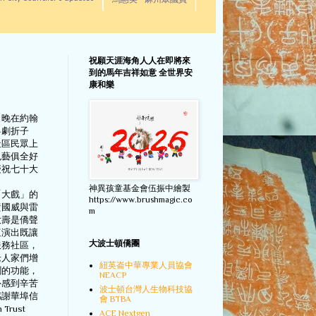
馬惠美 - 麻州眾議員
祝願天涯海角人人在即將來
到的馬年吉祥如意 全世界安
康和樂
日晚在約翰
粵劇折子
社區民眾上
色藝俱全好
慶祝七十大
神異孩童基金會伍振中繪製
「大戲」的
https://www.brushmagic.co
黃國威與雷
m
大壽是僑聲
這演出既讓
大波士頓僑團
服務社區，
老人家們增
紐英崙中華專業人員協會
鬧的功能，
NEACP
外感到辛苦
波士頓台灣人生物科技協
感謝華埠信
會 BTBA
Trust
ACE Nextgen