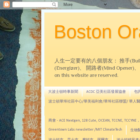
Boston 
人生一定要有的八個朋友： 推手(Builder)、
(Energizer)、 開路者(Mind Opener)、 導師(
on this website are reserved.
大波士頓時事新聞
ACDC 亞美社區發展協會
包氏文
波士頓華埠社區中心/華美福利會/華埠社區聯盟/ 華人醫
商會 - ACE Nextgen, 128 Cute, OCEAN, TC
Greentown Labs newsletter /MIT ClimateTech
生物醫藥