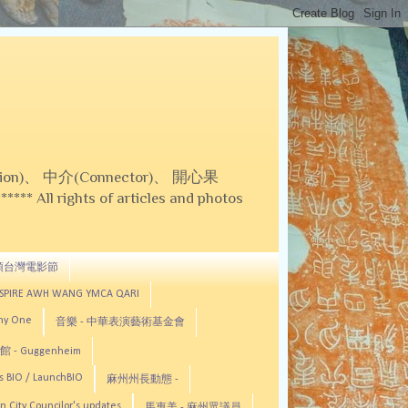
on)、 中介(Connector)、 開心果
 All rights of articles and photos
頓台灣電影節
ASPIRE AWH WANG YMCA QARI
any One
音樂 - 中華表演藝術基金會
 - Guggenheim
s BIO / LaunchBIO
麻州州長動態 -
n City Councilor's updates