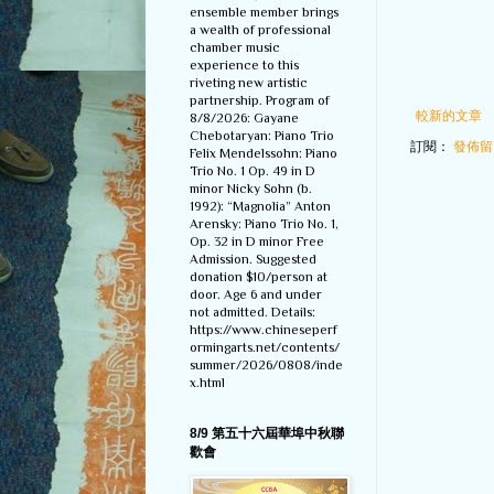
ensemble member brings
a wealth of professional
chamber music
experience to this
riveting new artistic
partnership. Program of
較新的文章
8/8/2026: Gayane
Chebotaryan: Piano Trio
訂閱：
發佈留言
Felix Mendelssohn: Piano
Trio No. 1 Op. 49 in D
minor Nicky Sohn (b.
1992): “Magnolia” Anton
Arensky: Piano Trio No. 1,
Op. 32 in D minor Free
Admission. Suggested
donation $10/person at
door. Age 6 and under
not admitted. Details:
https://www.chineseperf
ormingarts.net/contents/
summer/2026/0808/inde
x.html
8/9 第五十六屆華埠中秋聯
歡會