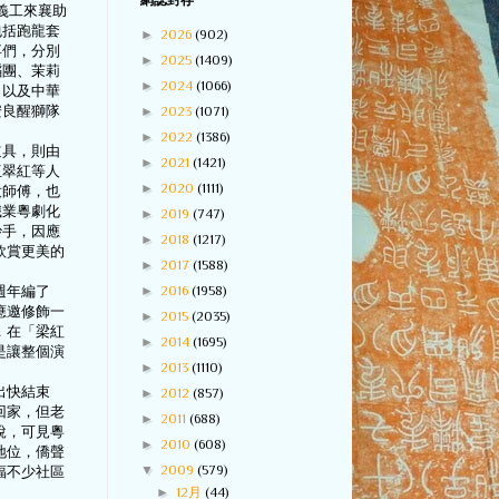
網誌封存
名義工來襄助
包括跑龍套
►
2026
(902)
卒們，分別
►
2025
(1409)
蹈團、茉莉
►
2024
(1066)
，以及中華
安良醒獅隊
►
2023
(1071)
►
2022
(1386)
道具，則由
►
2021
(1421)
伍翠紅等人
►
2020
(1111)
妝師傅，也
職業粵劇化
►
2019
(747)
妙手，因應
►
2018
(1217)
欣賞更美的
►
2017
(1588)
►
2016
(1958)
週年編了
應邀修飾一
►
2015
(2035)
，在「梁紅
►
2014
(1695)
是讓整個演
►
2013
(1110)
出快結束
►
2012
(857)
回家，但老
►
2011
(688)
說，可見粵
►
2010
(608)
地位，僑聲
▼
2009
(579)
福不少社區
►
12月
(44)