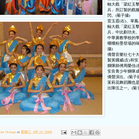
軸大戲「梁紅玉
兵」所訂製的戲
閃。(菊子攝)
雷玉霞(右)、單鳳
軸大戲「梁紅玉
兵」中比劃功夫。
中華廣教學校的
嚐嚐粉墨登場的味
攝)
僑聲音樂社七十
製黃國威(左)和
獅隊師傅周榮佳(
安良青少年獅隊
僑聲演出。(菊子攝
茉莉花舞蹈團也
出隊伍之一。(菊
ton Orange
at
星期三, 9月 23, 2009