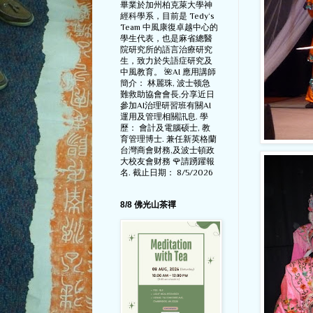
畢業於加州柏克萊大學神
經科學系，目前是 Tedy‘s
Team 中風康復卓越中心的
學生代表，也是麻省總醫
院研究所的語言治療研究
生，致力於失語症研究及
中風教育。 🌺AI 應用講師
簡介： 林麗珠, 波士顿急
難救助協會會長,分享近日
參加AI治理研習班有關AI
運用及管理相關訊息. 學
歷： 會計及電腦硕士, 教
育管理博士. 兼任新英格蘭
台灣商會财務,及波士頓政
大校友會财務 🌹請踴躍報
名. 截止日期： 8/5/2026
8/8 佛光山茶禪