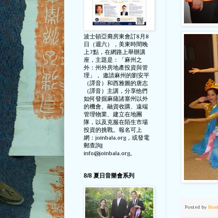
波士頓亞裔房東會訂8月8
日（週六），美東時間晚
上7點，在網路上舉辦講
座，主題是：「麻州之
外：州外房地產投資與管
理」， 邀請麻州的劉安平
（譯音）和西雅圖的唐志
（譯音）主講，分享他們
如何發掘麻薩諸塞州以外
的機會、融資收購、遠端
管理物業、建立在地團
隊，以及克服在陌生市場
投資的挑戰。報名可上
網：joinbala.org，或發電
郵查詢|
info@joinbala.org。
8/8 夏日音樂會系列
Posted by
Bos