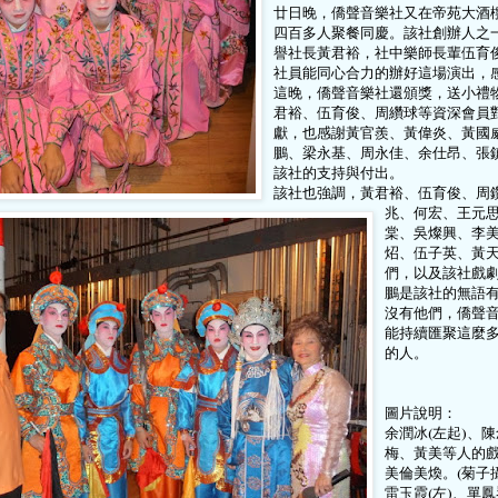
廿日晚，僑聲音樂社又在帝苑大酒
四百多人聚餐同慶。該社創辦人之
譽社長黃君裕，社中樂師長輩伍育
社員能同心合力的辦好這場演出，
這晚，僑聲音樂社還頒獎，送小禮
君裕、伍育俊、周纘球等資深會員
獻，也感謝黃官羨、黃偉炎、黃國
鵬、梁永基、周永佳、余仕昂、張
該社的支持與付出。
該社也強調，黃君裕、伍育俊、周
兆、何宏、王元
棠、吳燦興、李
炤、伍子英、黃
們，以及該社戲
鵬是該社的無語
沒有他們，僑聲
能持續匯聚這麼
的人。
圖片說明：
余潤冰(左起)、
梅、黃美等人的
美倫美煥。(菊子攝
雷玉霞(左)、單鳳