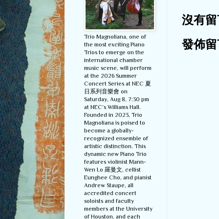
沒有留
Trio Magnoliana, one of
發佈留
the most exciting Piano
Trios to emerge on the
international chamber
music scene, will perform
at the 2026 Summer
Concert Series at NEC 夏
日系列音樂會 on
Saturday, Aug 8, 7:30 pm
at NEC’s Williams Hall.
Founded in 2023, Trio
Magnoliana is poised to
become a globally-
recognized ensemble of
artistic distinction. This
dynamic new Piano Trio
features violinist Mann-
Wen Lo 羅曼文, cellist
Eunghee Cho, and pianist
Andrew Staupe, all
accredited concert
soloists and faculty
members at the University
of Houston, and each