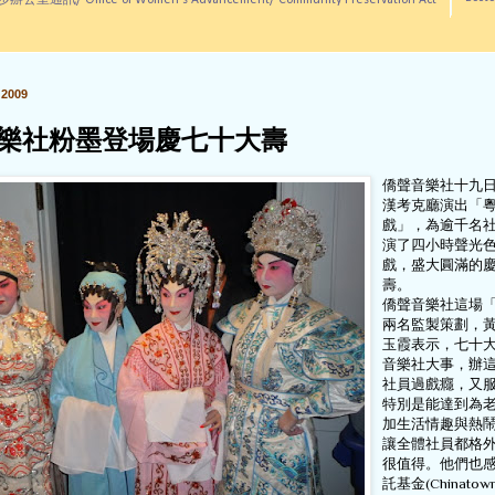
訊/ Office of Women's Advancement/ Community Preservation Act
2009
樂社粉墨登場慶七十大壽
僑聲音樂社十九
漢考克廳演出「
戲」，為逾千名
演了四小時聲光
戲，盛大圓滿的
壽。
僑聲音樂社這場
兩名監製策劃，
玉霞表示，七十
音樂社大事，辦
社員過戲癮，又
特別是能達到為
加生活情趣與熱
讓全體社員都格
很值得。他們也
託基金(Chinatown 