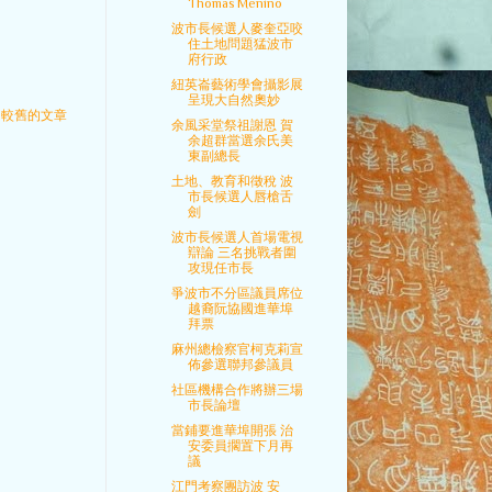
Thomas Menino
波市長候選人麥奎亞咬
住土地問題猛波市
府行政
紐英崙藝術學會攝影展
呈現大自然奧妙
較舊的文章
余風采堂祭祖謝恩 賀
余超群當選余氏美
東副總長
土地、教育和徵稅 波
市長候選人唇槍舌
劍
波市長候選人首場電視
辯論 三名挑戰者圍
攻現任市長
爭波市不分區議員席位
越裔阮協國進華埠
拜票
麻州總檢察官柯克莉宣
佈參選聯邦參議員
社區機構合作將辦三場
市長論壇
當鋪要進華埠開張 治
安委員擱置下月再
議
江門考察團訪波 安