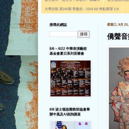
波士頓市、昆士市，摩頓市、羅爾市
波士頓移民進步辦公室通
大學沙龍 第245期 李建忠－2026 ASI 奇點展望 1/4
搜尋此網誌
星期三, 9月 23, 
僑聲音
8/6 ~ 8/22 中華表演藝術
基金會夏日系列音樂會
8/8 波士顿急難救助協會舉
辦中風及AI咨詢講座