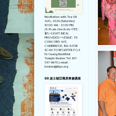
Meditation with Tea 08
AUG, 2026 (Saturday)
10:00 AM - 12:00 PM
(9:45 am check in) • FEE :
$15 • LIGHT MEAL
PROVIDED • VENUE: 711
CONCORD AVE,
CAMBRIDGE, MA 02138
SCAN TO REGISTER F.G.S
Fo Guang Buddhist
Temple Boston Tel: 617-
547-6670 | email :
boston@ibps.org
8/8 波士頓亞裔房東會講座