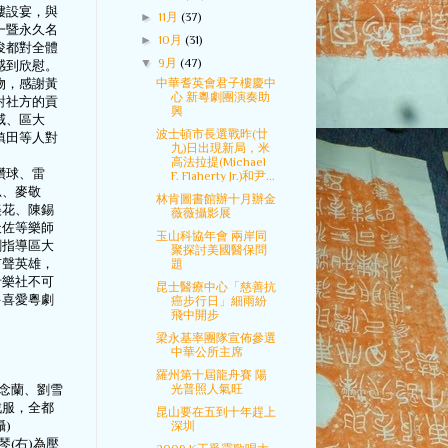
樓設宴，與
►
11月
(37)
一暨永久名
►
10月
(31)
俊都對全體
▼
9月
(47)
感到欣慰。
中華耆英會君子樓慶中
物，感謝黃
心 新粵劇團演奏助
對社方的貢
興
威、區大
波士頓市長選戰昨(廿
鎮田等人對
九)日出現新局，米
高法拉提(Michael
鑽球、雷
F. Flaherty Jr.)和尹...
思、麥敬
林肯圖書館辦十月辦金
美花、陳錫
薇薇攝影展
天佐等樂師
玉山科協年會 兩岸同
劇指導區大
聚探討美國醫保問
有聲英雄，
題
音樂社不可
昆士醫療中心「慈善抗
多喜愛粵劇
癌步行日」細雨紛
飛中開步
梁永基率團隊宣佈參選
中華公所主席
羅州第十屆龍舟賽 陽
光普照人氣旺
陳念蘭、劉雪
戲服，全都
昆山要在五到十年趕上
)
深圳
琴(右)為壓