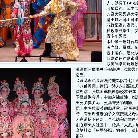
大，動員了158
各項環節。其中
的宮女及男兵女
是王世旺鄉土舞
花舞蹈團的團員
廣教學校學生、
青少年隊員。
木船等一應舞台
黃光野、羅成、
親手製作。連化
特別從紐約邀來
妝師陳卓明施展
演員們臉型調整臉譜畫法，讓觀眾
造型。
茉莉花舞蹈團當晚特地為僑聲七十
「八仙賀壽」舞蹈，詩人朱紹昌也
首對聯，張鎮田率廣教學校鼓樂隊
玉擊鼓退金兵」中加入擂鼓陣，都
出更多姿多彩，更具聲勢的細節。
昆士中學校長黃伯勳透露，當晚演
時，有出席耆老的子女來接載父母
人家還捨不得走，直說聽完這曲再
劇在廣東人社區中，確具「大戲」
音樂社這「粉墨登場」的演出，造
群眾。