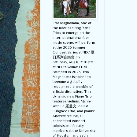
Trio Magnoliana, one of
the most exciting Piano
Trios to emerge on the
international chamber
music scene, will perform
at the 2026 Summer
Concert Series at NEC 夏
日系列音樂會 on
Saturday, Aug 8, 7:30 pm
at NEC’s Williams Hall.
Founded in 2023, Trio
Magnoliana is poised to
become a globally-
recognized ensemble of
artistic distinction. This
dynamic new Piano Trio
features violinist Mann-
Wen Lo 羅曼文, cellist
Eunghee Cho, and pianist
Andrew Staupe, all
accredited concert
soloists and faculty
members at the University
of Houston, and each