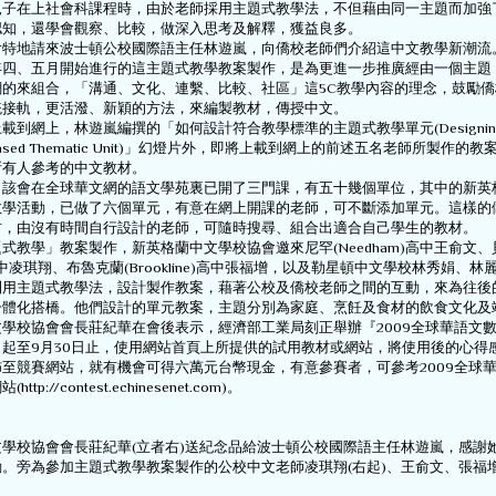
兒子在上社會科課程時，由於老師採用主題式教學法，不但藉由同一主題而加強
認知，還學會觀察、比較，做深入思考及解釋，獲益良多。
會特地請來波士頓公校國際語主任林遊嵐，向僑校老師們介紹這中文教學新潮流
年四、五月開始進行的這主題式教學教案製作，是為更進一步推廣經由一個主題
網的來組合，「溝通、文化、連繫、比較、社區」這5C教學內容的理念，鼓勵
統接軌，更活潑、新穎的方法，來編製教材，傳授中文。
載到網上，林遊嵐編撰的「如何設計符合教學標準的主題式教學單元(Designing
ds-based Thematic Unit)」幻燈片外，即將上載到網上的前述五名老師所製作的
所有人參考的中文教材。
，該會在全球華文網的語文學苑裏已開了三門課，有五十幾個單位，其中的新英
教學活動，已做了六個單元，有意在網上開課的老師，可不斷添加單元。這樣的
材，由沒有時間自行設計的老師，可隨時搜尋、組合出適合自己學生的教材。
式教學」教案製作，新英格蘭中文學校協會邀來尼罕(Needham)高中王俞文、
t)高中凌琪翔、布魯克蘭(Brookline)高中張福增，以及勒星頓中文學校林秀娟、
利用主題式教學法，設計製作教案，藉著公校及僑校老師之間的互動，來為往後
一體化搭橋。他們設計的單元教案，主題分別為家庭、烹飪及食材的飲食文化及
學校協會會長莊紀華在會後表示，經濟部工業局刻正舉辦『2009全球華語文
起至9月30日止，使用網站首頁上所提供的試用教材或網站，將使用後的心得
至競賽網站，就有機會可得六萬元台幣現金，有意參賽者，可參考2009全球
tp://contest.echinesenet.com)。
學校協會會長莊紀華(立者右)送紀念品給波士頓公校國際語主任林遊嵐，感謝
。旁為參加主題式教學教案製作的公校中文老師凌琪翔(右起)、王俞文、張福增