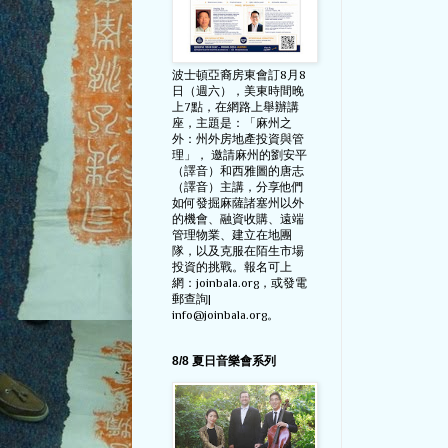
波士頓亞裔房東會訂8月8
日（週六），美東時間晚
上7點，在網路上舉辦講
座，主題是：「麻州之
外：州外房地產投資與管
理」， 邀請麻州的劉安平
（譯音）和西雅圖的唐志
（譯音）主講，分享他們
如何發掘麻薩諸塞州以外
的機會、融資收購、遠端
管理物業、建立在地團
隊，以及克服在陌生市場
投資的挑戰。報名可上
網：joinbala.org，或發電
郵查詢|
info@joinbala.org。
8/8 夏日音樂會系列