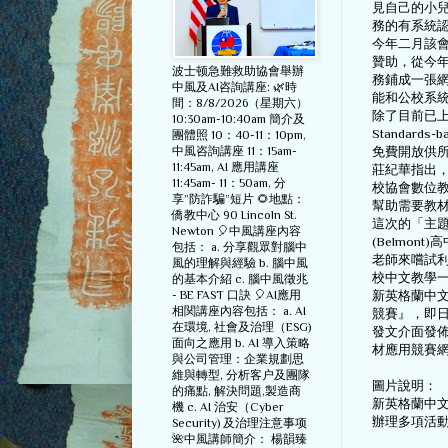
見自己的小
務的有系統
今年二月該
贊助，從今
波士顿急難救助協會舉辦
務鋪成一張
中風及AI咨詢講座: 🌿時
能和公校系
間：8/8/2026（星期六）
除了目前已上
10:30am-10:40am 簡介及
Standar
團體照 10：40-11：10pm,
中風咨詢講座 11：15am-
免費開放供
11:45am, AI 應用講座
莊紀華指出
11:45am- 11：50am, 分
校協會數位
享”防詐騙”短片 🌻地點：
幫助需要教
僑教中心 90 Lincoln St.
這次的「主題
Newton 🎈中風講座內容
(Belmon
包括： a. 分享觀眾對腦中
老師來嚐試
風的理解與經驗 b. 腦中風
校中文教學
的基本介紹 c. 腦中風徵兆
- BE FAST 口訣 🎈AI應用
新英格蘭中文
相関講座內容包括： a. AI
競賽』，即日
在環境, 社會及治理（ESG)
發文介面發佈
面向之應用 b. AI 導入策略
材應用競賽網站(ht
與公司管理：企業規劃思
維與轉型, 分析客户及團隊
圖片說明：
的痛點, 解決問題,製造商
新英格蘭中文
機 c. AI 治安（Cyber
辦理多項活動
Security) 及治理注意事项
🌺中風講師簡介： 楊韻臻