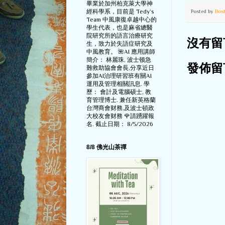
畢業於加州柏克萊大學神
Posted by
Bos
經科學系，目前是 Tedy‘s
Team 中風康復卓越中心的
學生代表，也是麻省總醫
院研究所的語言治療研究
沒有留
生，致力於失語症研究及
中風教育。 🌺AI 應用講師
簡介： 林麗珠, 波士顿急
發佈留
難救助協會會長,分享近日
參加AI治理研習班有關AI
運用及管理相關訊息. 學
歷： 會計及電腦硕士, 教
育管理博士. 兼任新英格蘭
台灣商會财務,及波士頓政
大校友會财務 🌹請踴躍報
名. 截止日期： 8/5/2026
8/8 佛光山茶禪