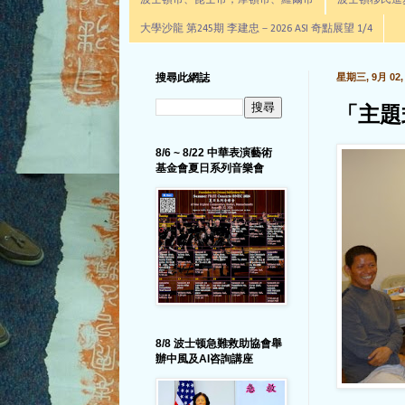
波士頓市、昆士市，摩頓市、羅爾市
波士頓移民進步辦公室通
大學沙龍 第245期 李建忠－2026 ASI 奇點展望 1/4
搜尋此網誌
星期三, 9月 02, 
「主題
8/6 ~ 8/22 中華表演藝術
基金會夏日系列音樂會
8/8 波士顿急難救助協會舉
辦中風及AI咨詢講座