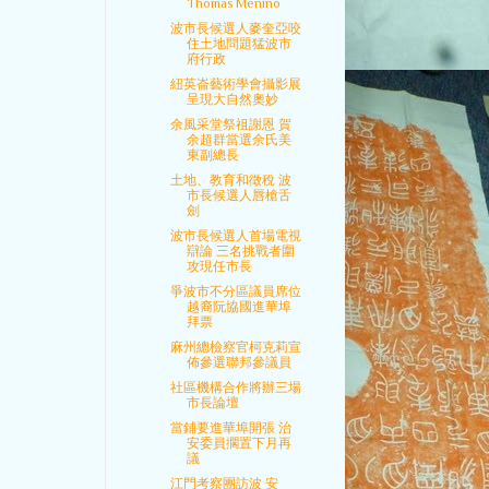
Thomas Menino
波市長候選人麥奎亞咬
住土地問題猛波市
府行政
紐英崙藝術學會攝影展
呈現大自然奧妙
余風采堂祭祖謝恩 賀
余超群當選余氏美
東副總長
土地、教育和徵稅 波
市長候選人唇槍舌
劍
波市長候選人首場電視
辯論 三名挑戰者圍
攻現任市長
爭波市不分區議員席位
越裔阮協國進華埠
拜票
麻州總檢察官柯克莉宣
佈參選聯邦參議員
社區機構合作將辦三場
市長論壇
當鋪要進華埠開張 治
安委員擱置下月再
議
江門考察團訪波 安