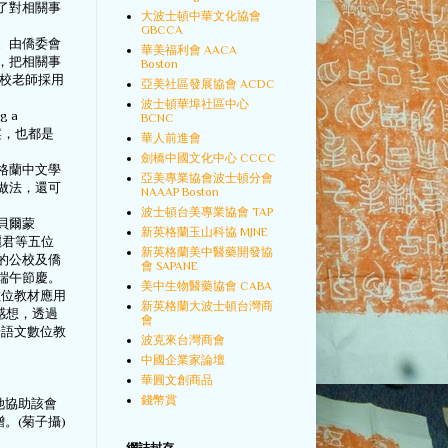
了對相關事
大波士頓中華文化協會
GBCCA
。由僑委會
華美福利會 AACA
，把相關事
Boston
僑校老師採用
亞美社區發展協會 ACDC
波士頓華埠社區中心
 a
BCNC
教案，也都是
華人前進會
劍橋中國文化中心 CCCC
格蘭中文學
亞美專業協會波士頓分會
做法，還可
NAAAP Boston
波士頓台美專業協會 TAP
貝爾蒙
新英格蘭玉山科協 MJNE
林麗君等五位
新英格蘭美中醫藥開發協
的公校及僑
會 SAPANE
端午節慶。
美中生物醫藥協會 CABA
數位教材應用
新英格蘭大波士頓台灣商
感想，透過
會
華語文數位教
波克來台灣商會
中國企業家論壇
華圓文創商品
錢幣賞
她協助該會
。(菊子攝)