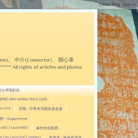
on)、 中介(Connector)、 開心果
 All rights of articles and photos
頓台灣電影節
ASPIRE AWH WANG YMCA QARI
any One
音樂 - 中華表演藝術基金會
 - Guggenheim
s BIO / LaunchBIO
麻州州長動態 -
n City Councilor's updates