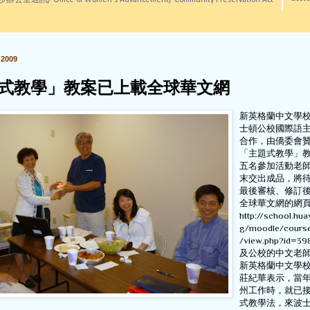
訊/ Office of Women's Advancement/ Community Preservation Act
2009
式教學」教案已上載全球華文網
新英格蘭中文學
士頓公校國際語
合作，由僑委會
「主題式教學」
五名參加活動老
末交出成品，將
最後審核、修訂
全球華文網的網
http://school.hua
g/moodle/cours
/view.php?id
及公校的中文老
新英格蘭中文學
莊紀華表示，當
州工作時，就已
式教學法，來波