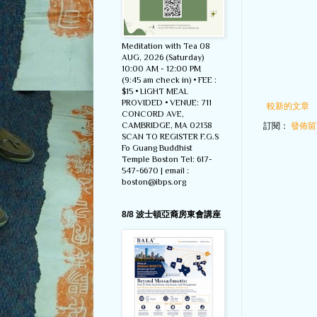
Meditation with Tea 08
AUG, 2026 (Saturday)
10:00 AM - 12:00 PM
(9:45 am check in) • FEE :
$15 • LIGHT MEAL
PROVIDED • VENUE: 711
較新的文章
CONCORD AVE,
CAMBRIDGE, MA 02138
訂閱：
發佈留言
SCAN TO REGISTER F.G.S
Fo Guang Buddhist
Temple Boston Tel: 617-
547-6670 | email :
boston@ibps.org
8/8 波士頓亞裔房東會講座