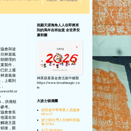
馬惠美 - 麻州眾議員
祝願天涯海角人人在即將來
到的馬年吉祥如意 全世界安
康和樂
校協會與波
主任林遊嵐
贊助辦理的
教案製作，
師已於上週
待林遊嵐做
神異孩童基金會伍振中繪製
後，上載到
https://www.brushmagic.co
頁，
m
yuworld.or
e
大波士頓僑團
=398，供僑校
師參考。
紐英崙中華專業人員協會
校協會會長
NEACP
年他還在加
波士頓台灣人生物科技協
接觸過主題
會 BTBA
士頓後，眼
ACE Nextgen