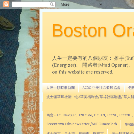
Boston 
人生一定要有的八個朋友： 推手(Builder)、
(Energizer)、 開路者(Mind Opener)、 導師(
on this website are reserved.
大波士頓時事新聞
ACDC 亞美社區發展協會
包氏文
波士頓華埠社區中心/華美福利會/華埠社區聯盟/ 華人醫
商會 - ACE Nextgen, 128 Cute, OCEAN, TC
Greentown Labs newsletter /MIT ClimateTech
生物醫藥