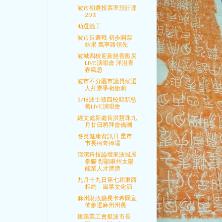
波市初選投票率預計達
20%
助選義工
波市長選戰 初步開票
結果 萬寧路領先
波城四校迎新慈善賑災
LIVE演唱會 洋溢青
春氣息
波市不分區市議員候選
人拜票爭相衝刺
9/18波士顿四校迎新慈
善LIVE演唱會
經文處新處長洪慧珠九
月廿日將拜會僑團
耆英健康資訊日 昆市
市長柯奇捧場
清潔科技論壇來波城展
拳腳 彰顯麻州太陽
能業人才濟濟
九月十九日第七屆東西
相約－風箏文化節
麻州財政廳長卡希爾宣
佈參選麻州州長
建築業工會挺波市長