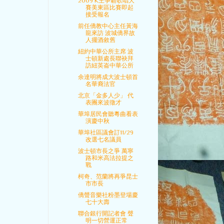
2009 K王爭霸歌唱大
賽美東區比賽即起
接受報名
前任僑教中心主任黃海
龍來訪 波城僑界故
人擺酒敘舊
紐約中華公所主席 波
士頓新處長聯袂拜
訪紐英崙中華公所
余達明將成大波士頓首
名華裔法官
北京「金多人少」 代
表團來波徵才
華埠居民會聽粵曲看表
演慶中秋
華埠社區議會訂11/29
改選七名議員
波士頓市長之爭 萬寧
路和米高法拉提之
戰
柯奇、范蘭將再爭昆士
市市長
僑聲音樂社粉墨登場慶
七十大壽
聯合銀行開記者會 聲
明一切營運正常