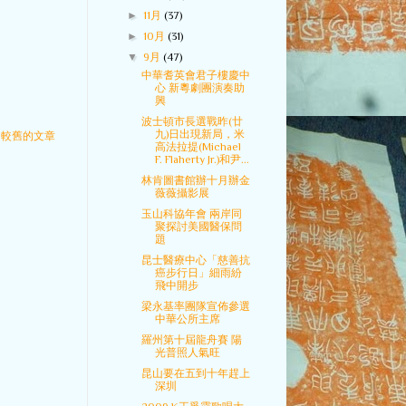
►
11月
(37)
►
10月
(31)
▼
9月
(47)
中華耆英會君子樓慶中
心 新粵劇團演奏助
興
波士頓市長選戰昨(廿
九)日出現新局，米
較舊的文章
高法拉提(Michael
F. Flaherty Jr.)和尹...
林肯圖書館辦十月辦金
薇薇攝影展
玉山科協年會 兩岸同
聚探討美國醫保問
題
昆士醫療中心「慈善抗
癌步行日」細雨紛
飛中開步
梁永基率團隊宣佈參選
中華公所主席
羅州第十屆龍舟賽 陽
光普照人氣旺
昆山要在五到十年趕上
深圳