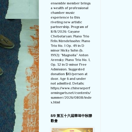
ensemble member brings
a wealth of professional
chamber music
experience to this
riveting new artistic
partnership. Program of
8/8/2026: Gayane
Chebotaryan: Piano Trio
Felix Mendelssohn: Piano
Trio No. 1 Op. 49 in D
minor Nicky Sohn (b.
1992): “Magnolia” Anton
Arensky: Piano Trio No. 1,
Op. 32 in D minor Free
Admission. Suggested
donation $10/person at
door. Age 6 and under
not admitted. Details:
https://www.chineseperf
ormingarts.net/contents/
summer/2026/0808/inde
x.html
8/9 第五十六屆華埠中秋聯
歡會