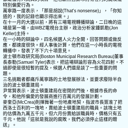
特別偏愛行為。
萬寧路一度表示，「那是胡說(That’s nonsense)」，「你知
道的，我的記錄也顯示得出來。」
在十一月的大選以前，將有三場電視轉播辯論，二日晚的這
場是第一場，由WBZ電視台主辦，政治分析家鍾凱勒(Jon
Keller)主持。
在一小時的辯論中，四名候選人火力全開，回答問題或做反
應，都速度很快。經人事後計算，他們在這一小時長的電視
轉播中，發表了不下六十項意見。
波士頓市政研究局(Boston Municipal Research Bureau)董事
長泰勒(Samuel Tyler)表示，把這場辯論形容為火花四射。不
過即使是很短暫的提及，候選人們還是談了一些重要的問
題。
三名挑戰者都痛斥萬寧路的土地發展辦法，並要求廢除半自
治的波士頓重建局。
尹常賢表示，波士頓重建局在密閉的門後，根據市長的命
令，和他所偏愛的發展商進行百萬元的發展計劃。
麥奎亞(McCrea)則揮舞著一份地產地契，指波市長簽准了把
西洛士百利的一塊地，賣給波士頓重建局的職員。該塊土地
的估價為九萬五千元，但六月份賣給該職員時，價格只有五
千元。他說「這就是我說的腐敗，我們必須停止這樣的贈
送」。