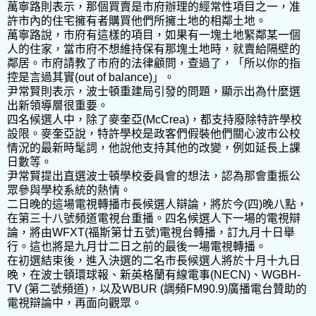
萬寧路則表示，那個買賣是市府辦理的經常性項目之一，准
許市內的住宅擁有者購買他們所擁土地的相鄰土地。
萬寧路說，市府有這樣的項目，如果有一塊土地緊鄰某一個
人的住家，當市府不想維持保有那塊土地時，就賣給隔壁的
鄰居。市府請教了市府的法律顧問，查過了，「所以你的指
控是言過其實(out of balance)」。
尹常賢則表示，波士頓重建局引發的問題，顯示出為什麼選
出新領導層很重要。
四名候選人中，除了麥奎亞(McCrea)，都支持廢除特許學校
設限。麥奎亞說，特許學校是政客們假裝他們關心波市公校
情況的最新時髦詞，他說他支持其他的改變，例如延長上課
日數等。
尹常賢提出直選波士頓學校委員會的想法，認為那會重振公
眾參與學校系統的熱情。
二日晚的這場電視轉播市長候選人辯論，將於今(四)晚八點，
在第三十八號頻道電視台重播。四名候選人下一場的電視辯
論，將由WFXT(福斯第廿五號)電視台轉播，訂九月十日舉
行。這也將是九月廿二日之前的最後一場電視轉播。
在初選結束後，進入決選的二名市長候選人將於十月十九日
晚，在波士頓環球報、新英格蘭有線電事(NECN)、WGBH-
TV (第二號頻道)，以及WBUR (調頻FM90.9)廣播電台贊助的
電視辯論中，再面向觀眾。