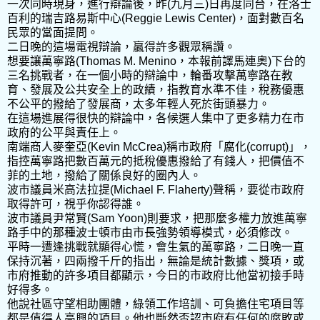
一次同時現身，進行辯論後，昨(九月三)日再度同台，在洛士
百利的瑞吉路易斯中心(Reggie Lewis Center)，面對數百名
民眾的當面提問。
二日晚的這場電視辯論，贏得許多觀眾稱讚。
想要讓萬寧路(Thomas M. Menino，本報前譯馬連奧)下台的
三名挑戰者，在一個小時的辯論中，輪番攻擊萬寧路在教
育、發展及公共安全上的政績，指教育水準不佳，稅務優惠
不公平的撥給了發展商，太多年輕人死於街頭暴力。
在這場進展得很快的辯論中，各候選人集中了更多精力在市
政府的公平與責任上。
南端商人麥奎亞(Kevin McCrea)稱市政府「腐化(corrupt)」，
指控萬寧路把數百萬元的抵稅優惠撥給了有錢人，把價值不
菲的土地，撥給了關係良好的圈內人。
波市議員米高法拉提(Michael F. Flaherty)聲稱，要從市政府
取得許可，視乎你認得誰。
波市議員尹常賢(Sam Yoon)則要求，把那麼多權力放進萬寧
路手中的那種波士頓市由市長強勢領導模式，必須修改。
平時一遭逢挑戰就顯得心慌，會生氣的萬寧路，二日晚一直
保持沉著，四兩撥千斤的指出，無論是統計數據、獎項，或
市府推動的許多項目都顯示，今日的市政府比他當初接手時
好得多。
他說社區守望相助團體，綠領工作培訓、可負擔住宅項目等
都是值得人高興的項目。他也斷然否認市府有任何的腐敗或