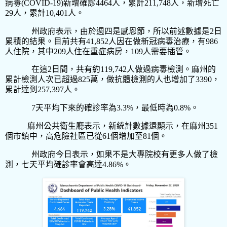
病毒
(COVID-19)
新增確診
4464
人，累計
211,748
人，新增死亡
29
人，累計
10,401
人。
州政府表示，由於週四是感恩節，所以前述數據是
2
日
累積的結果。目前共有
41,852
人因在做新冠病毒治療，有
986
人住院，其中
209
人住在重症病房，
109
人需要插管。
在這
2
日間，共有約
119,742
人做過病毒檢測。麻州的
累計檢測人次已超過
825
萬，做抗體檢測的人也增加了
3390
，
累計達到
257,397
人。
7
天平均下來的確診率為
3.3%
，最低時為
0.8%
。
麻州公共衛生廳表示，新統計數據還顯示，在麻州351
個市鎮中，高危險社區已從61個增加至81個。
州政府今日表示，如果不是大專院校有更多人做了檢
測，七天平均確診率會高達
4.86%
。