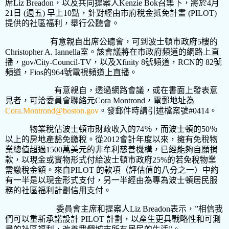
席
Liz Breadon
，以及共同提案人
Kenzie Bok
召集下，將於
4
月
21
日
(
週五
)
早上
10
點，針對經由市府稅金抵免計畫
(PILOT)
提供的社區福利，舉行公聽會。
有意親自出席公聽會，可到波士頓市政府
5
樓的
Christopher A. Iannella
室。該會議將在市政府頻道的網路上直
播，
gov/City-Council-TV
，以及
Xfinity 8
號頻道，
RCN
的
82
號
頻道，
Fios
的
964
號電視頻道上直播。
有意親自，透過網路會議，或在書面上發表意
見者，可洽委員會聯絡元
Cora Montrond
，電郵地址為
Cora.Montrond@boston.gov
。發郵件時請引述檔案號
#0414
。
物業稅佔波士頓市財政收入的
74
％，而波士頓的
50
％
以上的房地產豁免繳稅。從
2012
會計年度以來，擁有免稅物
業總值超過
1500
萬美元的非牟利慈善機構，已經能夠自願捐
款，以現金或實物形式付給波士頓市政府
25%
的若免稅物業
需繳稅金額。來自
PILOT
的款項（評估值的八分之一）中約
有一半是以現金形式支付，另一半經由為專為波士頓居民服
務的社區福利計劃信用支付。
委員會主席和提案人
Liz Breadon
表示，
”
相信我
們可以重新承諾設計
PILOT
計劃，以產生更具戰略性和可測