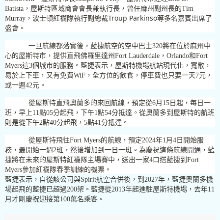
Batista
，屋斯特區域商會會長兼執行長，曾任麻州副州長的
Tim
Troup Parkinso
Murray
，波士頓紅襪隊執行副總裁
等多名嘉賓出席了
盛會。
一旦航線都落實後，藍捷航空的空中巴士
320
將在位於麻州中
心的屋斯特市，提供直飛佛羅里達州
Fort Lauderdale
，
Orlando
和
Fort
Myers
這
3
個城市的服務。藍捷表示，屋斯特機場航站現代化，寬敞，
易於上下車，又有免費
WiF
，全方位的飲食，停車費也只要一天
7
元，
或一週
42
元。
從屋斯特直飛奧蘭多的來回航線，預定從
6
月
15
日起，每日一
班，早上
11
點
05
分起飛，下午
1
點
54
分抵達。從奧蘭多到屋斯特的航班
則是從下午
2
點
40
分起飛，
5
點
41
分抵達。
從屋斯特飛往
Fort Myers
的航線，預定
2024
年
1
月
4
日開始服
務，最開始一週
2
班，然後增加到一日一班。為慶祝這條航線開通，藍
捷將在未來的屋斯特紅襪隊主場賽中，送出一家
4
口搭藍捷到
Fort
Myers
參加紅襪隊春季訓練的機票。
藍捷表示，自從該公司與
Spirit
航空合併後，到
2027
年，藍捷奧蘭多機
場起飛的藍捷已超過
200
架。藍捷從
2013
年起進駐屋斯特機場，去年
11
月才剛慶祝迎接第
100
萬名乘客。