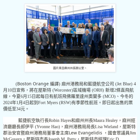
圖片來自麻州州長辦公室。
Boston Orange
(
編譯
)
麻州港務局和藍捷航空公司
(Jet Blue) 4
月
10
日宣佈，將在屋斯特
(Worcester)
區域機場
(ORH)
新增
2
條直飛航
線，今夏
6
月
15
日起每日有航班飛佛羅里達州奧蘭多
(MCO)
、今冬的
2024
年
1
月
4
日起到
Fort Myers (RSW)
有季節性航班。即日起出售的票
價低至
34
元。
藍捷航空執行長
Robin Hayes
和麻州州長
Maura Healey
，麻州經
濟廳廳長郝伊平
(Yvonne Hao)
，麻州港務局局長
Lisa Wieland
，屋斯特
Lew Evangelidis
郡治安官暨麻州港務局董事會主席
，國會眾議員
Jim
McGovern
，屋斯特市長
Joseph M. Petty
，屋斯特市經理
Eric D.