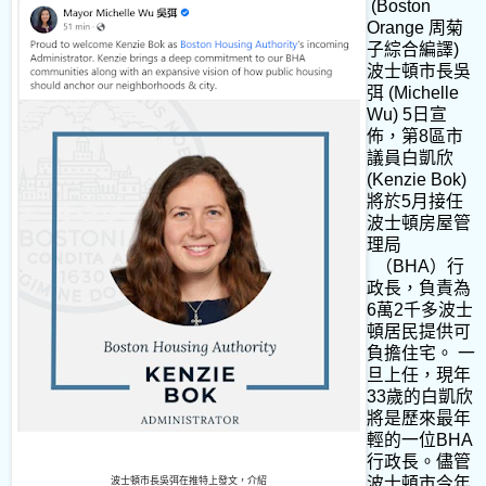
(Boston
Orange 周菊
子綜合編譯)
波士頓市長吳
弭 (Michelle
Wu) 5日宣
佈，第8區市
議員白凱欣
(Kenzie Bok)
將於5月接任
波士頓房屋管
理局
（BHA）行
政長，負責為
6萬2千多波士
頓居民提供可
負擔住宅。 一
旦上任，現年
33歲的白凱欣
將是歷來最年
輕的一位BHA
行政長。儘管
波士頓市今年
波士頓市長吳弭在推特上發文，介紹