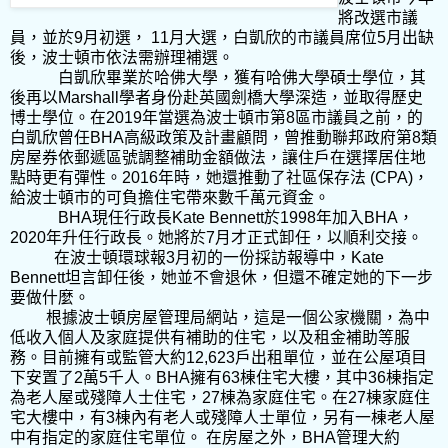
將改選市議
員，並於9月初選， 11月大選，白凱欣的市議員席位5月出缺
後，波士頓市依法需辦理補選。
白凱欣畢業於哈佛大學，獲有哈佛大學碩士學位，其
後再以Marshall學者身份赴英國劍橋大學深造，並取得歷史
博士學位。在2019年當選為波士頓市第8區市議員之前，的
白凱欣曾任BHA高級政策及計畫顧問，曾推動聯邦政府第8類
房屋券依郵遞區號調整補助金額做法，讓住戶在選擇居住地
點時更有彈性。2016年時，她還推動了社區保存法 (CPA)，
給波士頓市的可負擔住宅帶來數千萬元資金。
BHA現任行政長Kate Bennett於1998年加入BHA，
2020年升任行政長。她將於7月才正式卸任，以順利交接。
在波士頓環球報3月初的一份採訪報導中，Kate
Bennett坦言卸任後，她並不會退休，但還不確定她的下一步
要做什麼。
根據波士頓房屋管理局網站，這是一個公家機關，為中
低收入個人及家庭提供有補助的住宅，以及租金補助等服
務。目前擁有或監管大約12,623戶出租單位，並在公屋項目
下安置了2萬5千人。BHA擁有63棟住宅大樓，其中36棟指定
為老人屋或殘障人士住宅，27棟為家庭住宅。在27棟家庭住
宅大樓中，有3棟內有老人或殘障人士單位，另有一棟老人屋
中有指定的家庭住宅單位。 在房屋之外，BHA管理大約