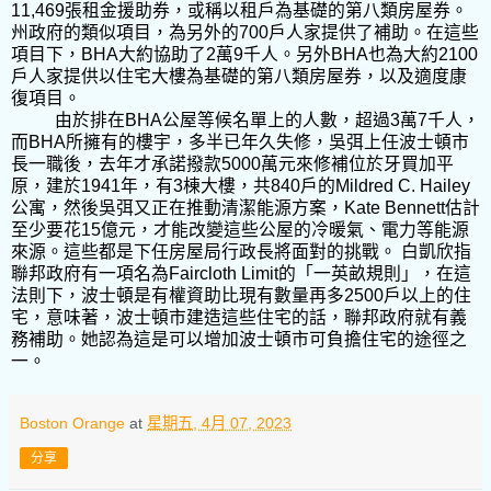
11,469張租金援助券，或稱以租戶為基礎的第八類房屋券。
州政府的類似項目，為另外的700戶人家提供了補助。在這些
項目下，BHA大約協助了2萬9千人。另外BHA也為大約2100
戶人家提供以住宅大樓為基礎的第八類房屋券，以及適度康
復項目。
由於排在BHA公屋等候名單上的人數，超過3萬7千人，
而BHA所擁有的樓宇，多半已年久失修，吳弭上任波士頓市
長一職後，去年才承諾撥款5000萬元來修補位於牙買加平
原，建於1941年，有3棟大樓，共840戶的Mildred C. Hailey
公寓，然後吳弭又正在推動清潔能源方案，Kate Bennett估計
至少要花15億元，才能改變這些公屋的冷暖氣、電力等能源
來源。這些都是下任房屋局行政長將面對的挑戰。 白凱欣指
聯邦政府有一項名為Faircloth Limit的「一英畝規則」，在這
法則下，波士頓是有權資助比現有數量再多2500戶以上的住
宅，意味著，波士頓市建造這些住宅的話，聯邦政府就有義
務補助。她認為這是可以增加波士頓市可負擔住宅的途徑之
一。
Boston Orange
at
星期五, 4月 07, 2023
分享