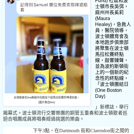
Fund)
社區和波
士頓市長吳弭，
麻州州長奚莉
(Maura
Healey)
，急救人
員，醫院領導，
波士頓體育會及
本地跑步俱樂部
將聚集在波士頓
馬拉松賽終點
線，敲響鐘聲，
並為波約斯頓街
上的一個新的紀
念性的終點線，
「波士頓團結日
(One Boston
Day)
台灣跑者在line群組中向跑友介紹馬拉松賽的啤酒包裝。
(圖片取自line)
」新標誌，舉行
揭幕式。波士頓流行交響樂團的銅管五重奏和波士頓歌者巡
迴合唱團成員將唱奏經過挑選的樂曲。
下午
3
點，在
Dartmouth
街和
Clarendon
街之間的