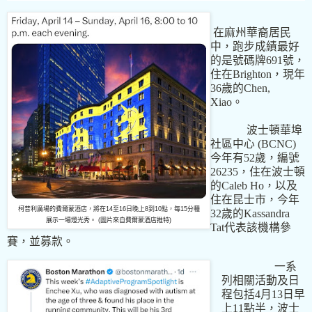
在麻州華裔居民
中，跑步成績最好
的是號碼牌
691
號，
住在
Brighton
，現年
36
歲的
Chen,
Xiao
。
波士頓華埠
社區中心
(BCNC)
今年有
52
歲，編號
26235
，住在波士頓
的
Caleb Ho
，以及
住在昆士市，今年
柯普利廣場的費爾蒙酒店，將在14至16日晚上8到10點，每15分種
32
歲的
Kassandra
展示一場燈光秀。 (圖片來自費爾蒙酒店推特)
Tat
代表該機構參
賽，並募款。
一系
列相關活動及日
程包括
4
月
13
日早
上
11
點半，波士