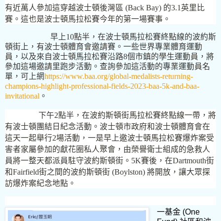
有近萬人參加這穿越波士頓後灣區
(Back Bay)
的
3.1
英里比
賽。這也是波士頓馬拉松賽今年的第一場賽事。
早上
10
點半，在波士頓馬拉松賽終點線的波約斯
頓街上，有波士頓體育會邀請賽。一些世界專業體育運動
員，以及來自波士頓馬拉松賽沿路
8
個市鎮的學生運動員，將
參加這場邀請里跑步活動。查詢參加這活動的專業運動員名
單，可上網
https://www.baa.org/global-medalists-returning-
champions-highlight-professional-fields-2023-baa-5k-and-baa-
invitational
。
下午
2
點半，在波約斯頓街馬拉松賽終點線一帶，將
有波士頓團結日紀念活動。波士頓市政府和波士頓體育會在
這天一起舉行
2
場活動，一是早上邀波士頓馬拉松賽爆炸案受
害者家屬參加的獻花圈私人聚會，由榮譽衛士組成的急救人
員將一整天都派員駐守波約斯頓街。
5K
賽後，在
Dartmouth
街
和
Fairfield
街之間的波約斯頓街
(Boylston)
將開放，讓大眾探
訪爆炸案紀念地點。
一基金
(One