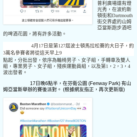
普利廣場還有燈
光秀，在波約斯
頓街和
Dartmouth
波士頓體育會提醒人們可用手機追蹤賽事。
街交界處的山姆
亞當斯跑步酒吧
的啤酒花園，將有許多活動。
4
月
17
日是第
127
屆波士頓馬拉松賽的大日子，約
3
萬名參賽者將從這天早上
9
點起，分批出發，依序為輪椅男子、女子組，手轉車及雙人
組，專業男子、女子組，殘疾運動員組，以及第
1
，
2
，
3
，
4
波出發者。
17
日晚
6
點半，在芬衛公園
(Fenway Park)
有山
姆亞當斯舉辦的賽後派對。 (根據網友指正，再次更新版)