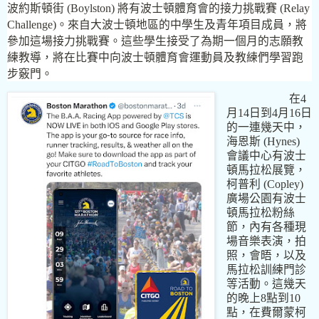
波約斯頓街
(Boylston)
將有波士頓體育會的接力挑戰賽
(Relay
Challenge)
。來自大波士頓地區的中學生及青年項目成員，將
參加這場接力挑戰賽。這些學生接受了為期一個月的志願教
練教導，將在比賽中向波士頓體育會運動員及教練們學習跑
步竅門。
在
4
月
14
日到
4
月
16
日
的一連幾天中，
海恩斯
(Hynes)
會議中心有波士
頓馬拉松展覽，
柯普利
(Copley)
廣場公園有波士
頓馬拉松粉絲
節，內有各種現
場音樂表演，拍
照，會晤，以及
馬拉松訓練門診
等活動。這幾天
的晚上
8
點到
10
點，在費爾蒙柯