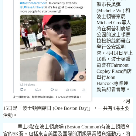
頓市長吳弭
(Michelle Wu)
和
波士頓警察局
Michael Cox
等人
將在柯普利廣場
公園的波士頓馬
拉松粉絲節舞台
舉行公安說明
會，
4
月
14
日早上
10
點，波士頓體
育會在
Fairmont
Copley Plaza
酒店
舉行
John
Hancock
專業運
動員記者會等。
波士頓體育會在推特中特別介紹Xu, Enchee這位參賽者。
4
月
15
日是「波士頓團結日
(One Boston Day)
」，一共有
4
場主要
活動。
早上
8
點在波士頓廣場
(Boston Common)
有波士頓體育
會的
5K
賽。包括來自美國及國際的頂級專業體育運動元，將