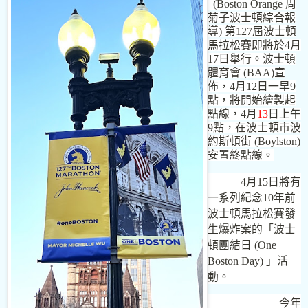
(Boston Orange
周
菊子波士頓綜合報
導
)
第
127
屆波士頓
馬拉松賽即將於
4
月
17
日舉行。波士頓
體育會
(BAA)
宣
佈，
4
月
12
日一早
9
點，將開始繪製起
點線，
4
月
13
日上午
9
點，在波士頓市波
約斯頓街
(Boylston)
安置終點線。
4
月
15
日將有
一系列紀念
10
年前
波士頓馬拉松賽發
生爆炸案的「波士
頓團結日
(One
Boston
Day) 」活
動。
今年