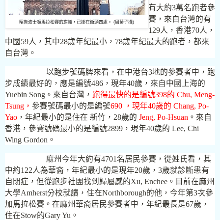
有大約
3
萬名跑者參
賽，來自台灣的有
昭告波士頓馬拉松賽的旗幟，已掛在街頭四處。 (周菊子攝)
129
人，香港
70
人，
中國
59
人，其中
28
歲年紀最小，
78
歲年紀最大的跑者，都來
自台灣。
以跑步號碼牌來看，在中港台
3
地的參賽者中，跑
步成績最好的，應是編號
486
，現年
40
歲，來自中國上海的
Yuebin Song
。來自台灣，
跑得最快的是編號398的 Chu, Meng-
Tsung，
參賽號碼最小的是編號
690 ，現年40歲的 Chang, Po-
Yao
，年紀最小的是住在 新竹，
28
歲的
Jeng, Po-Hsuan
。來自
香港，參賽號碼最小的是編號
2899
，現年
40
歲的
Lee, Chi
Wing Gordon
。
麻州今年大約有
4701
名居民參賽，從姓氏看，其
中約
122
人為華裔，年紀最小的是現年
20
歲，
3
歲就診斷患有
自閉症，但從跑步社團找到歸屬感的
Xu, Enchee
。目前在麻州
大學
Amherst
分校就讀，住在
Northborough
的他，今年第
3
次參
加馬拉松賽。在麻州華裔居民參賽者中，年紀最長是
67
歲，
住在
Stow
的
Gary Yu
。