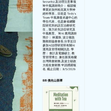
Security) 及治理注意事项
🌺中風講師簡介： 楊韻臻
畢業於加州柏克萊大學神
經科學系，目前是 Tedy‘s
Team 中風康復卓越中心的
學生代表，也是麻省總醫
院研究所的語言治療研究
生，致力於失語症研究及
中風教育。 🌺AI 應用講師
簡介： 林麗珠, 波士顿急
難救助協會會長,分享近日
參加AI治理研習班有關AI
運用及管理相關訊息. 學
歷： 會計及電腦硕士, 教
育管理博士. 兼任新英格蘭
台灣商會财務,及波士頓政
大校友會财務 🌹請踴躍報
名. 截止日期： 8/5/2026
8/8 佛光山茶禪