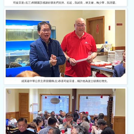
司徒宗達 (右三)和關麗莎感謝好朋友們支持。右起，阮紹良，林文健，梅少華，阮浩鑾。
紐英崙中華公所主席雷國輝(左)恭喜司徒宗達，稱許他為波士頓僑社增光。