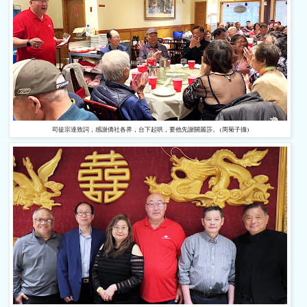
司徒宗達致詞，感謝僑社各界，台下起哄，要他先謝關麗莎。 (周菊子攝)