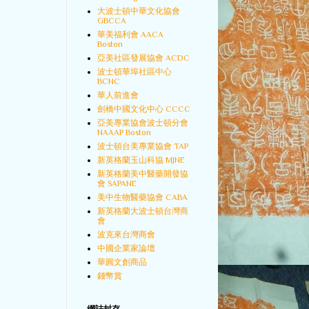
大波士頓中華文化協會
GBCCA
華美福利會 AACA
Boston
亞美社區發展協會 ACDC
波士頓華埠社區中心
BCNC
華人前進會
劍橋中國文化中心 CCCC
亞美專業協會波士頓分會
NAAAP Boston
波士頓台美專業協會 TAP
新英格蘭玉山科協 MJNE
新英格蘭美中醫藥開發協
會 SAPANE
美中生物醫藥協會 CABA
新英格蘭大波士頓台灣商
會
波克來台灣商會
中國企業家論壇
華圓文創商品
錢幣賞