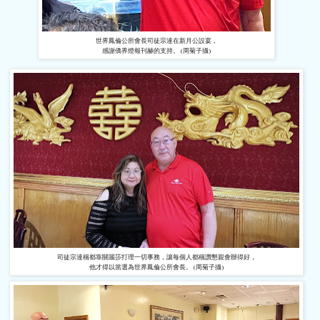
世界鳳倫公所會長司徒宗達在新月公設宴，
感謝僑界燈報刊赫的支持。 (周菊子攝)
司徒宗達稱都靠關麗莎打理一切事務，讓每個人都稱讚懇親會辦得好，
他才得以當選為世界鳳倫公所會長。 (周菊子攝)