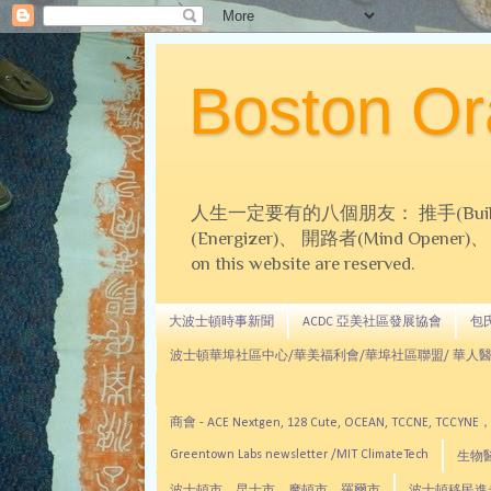
Boston 
人生一定要有的八個朋友： 推手(Builder)、
(Energizer)、 開路者(Mind Opener)、 導師(
on this website are reserved.
大波士頓時事新聞
ACDC 亞美社區發展協會
包氏文
波士頓華埠社區中心/華美福利會/華埠社區聯盟/ 華人醫
商會 - ACE Nextgen, 128 Cute, OCEAN, TC
Greentown Labs newsletter /MIT ClimateTech
生物醫藥