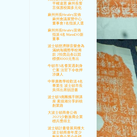
平權違憲 麻州長誓
言保護校園多元化
麻州州長Healey宣佈
麻州會議展覽中心
董事會7名指派人選
麻州州長Healey宣佈
指派4名 MassDO新
董事
波士頓慈濟辦音樂會為
滿納海國際學校籌
款 2拍賣品各以競
標價1000元售出
牛頓市3名耆英遇刺身
亡案 法官下令收押
涉嫌人
中華廣教學校歡送4名
畢業生 波士頓市長
吳弭出席頒證書
波士頓3僑團攜手辦講
座 素描湘分享斜槓
創業路
大波士頓商會公佈
2023少數族裔企業
標兵獎得主
波士頓計畫發展局獲大
波士頓商會年度少
數族裔企業合作標