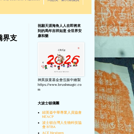
馬惠美 - 麻州眾議員
祝願天涯海角人人在即將來
到的馬年吉祥如意 全世界安
康和樂
僑界支
神異孩童基金會伍振中繪製
https://www.brushmagic.co
m
大波士頓僑團
紐英崙中華專業人員協會
NEACP
波士頓台灣人生物科技協
會 BTBA
ACE Nextgen