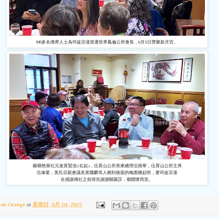
100多名僑界人士為司徒宗達當選世界鳳倫公所會長，6月3日齊聚新月宮。
藝聯慈善社元老黃賢池 (右起)，伍胥山公所美東總理伍煥華，伍胥山公所主席
伍偉業，黃氏宗親會議長黃國麟等人聽到後面的梅惠聰起哄，要司徒宗達
在感謝僑社之前得先謝謝關麗莎，都開懷而笑。
ton Orange
at
星期日, 6月 04, 2023