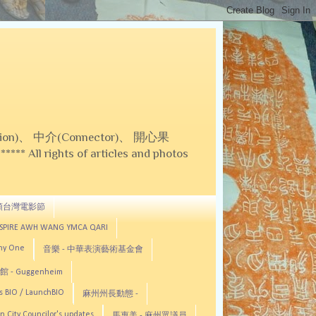
on)、 中介(Connector)、 開心果
 All rights of articles and photos
頓台灣電影節
ASPIRE AWH WANG YMCA QARI
any One
音樂 - 中華表演藝術基金會
 - Guggenheim
s BIO / LaunchBIO
麻州州長動態 -
n City Councilor's updates