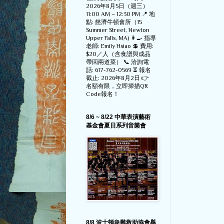
2026年8月5日（週三）
11:00 AM – 12:30 PM 📍 地
點: 慈濟牛頓會所（15
Summer Street, Newton
Upper Falls, MA) 👩‍🍳 指導
老師: Emily Hsiao 💲 費用:
$20／人（含食譜與成品
帶回兩道菜） 📞 洽詢電
話: 617-762-0569 ⏳ 報名
截止: 2026年8月2日 👉
名額有限，立即掃描QR
Code報名！
8/6 ~ 8/22 中華表演藝術
基金會夏日系列音樂會
8/8 波士顿急難救助協會舉