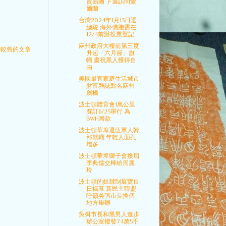
貿易團 下週訪問愛
爾蘭
台灣2024年1月13日選
總統 海外僑胞需在
12/4前辦投票登記
麻州政府大樓前第三度
較舊的文章
升起「六月節」旗
幟 慶祝黑人獲得自
由
美國最宜家庭生活城市
財富雜誌點名麻州
劍橋
波士頓體育會1萬公里
賽訂6/25舉行 為
BWH籌款
波士頓華埠退伍軍人幹
部就職 年輕人面孔
增多
波士頓華埠獅子會換屆
李典儒交棒給周麗
玲
波士頓的奴隸制展覽16
日揭幕 新民主聯盟
呼籲吳弭市長換個
地方舉辦
吳弭市長和黑男人進步
辦公室撥發74萬5千