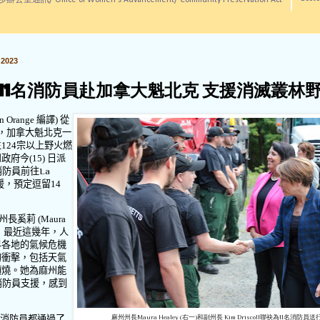
訊/ Office of Women's Advancement/ Community Preservation Act
2023
11名消防員赴加拿大魁北克 支援消滅叢林
on Orange
編譯
)
從
，加拿大魁北克一
生
124
宗以上野火燃
州政府今
(15)
日派
消防員前往
La
援，預定逗留
14
州長奚莉
(Maura
，最近這幾年，人
界各地的氣候危機
的衝擊，包括天氣
頻燒。她為麻州能
消防員支援，感到
消防員都通過了
麻州州長Maura Healey (右一)和副州長 Kim Driscoll聯袂為11名消防員送