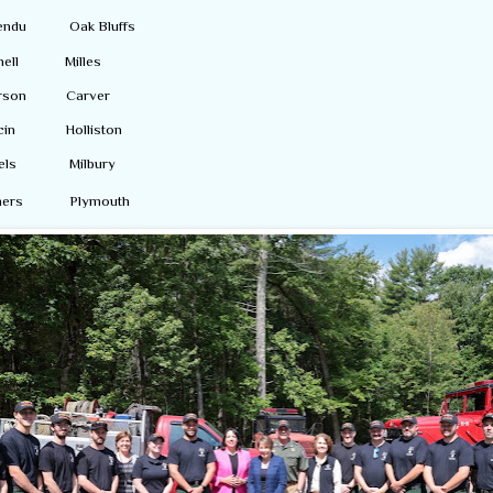
chendu Oak Bluffs
onnell Milles
derson Carver
ovcin Holliston
autels Milbury
ochers Plymouth