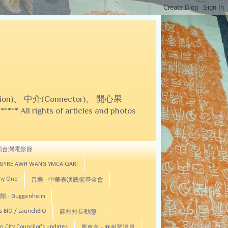
on)、 中介(Connector)、 開心果
 All rights of articles and photos
頓台灣電影節
ASPIRE AWH WANG YMCA QARI
any One
音樂 - 中華表演藝術基金會
 - Guggenheim
s BIO / LaunchBIO
麻州州長動態 -
n City Councilor's updates