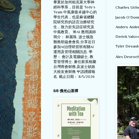
畢業於加州柏克萊大學神
經科學系，目前是 Tedy‘s
Charles U
Team 中風康復卓越中心的
Jacob O’D
學生代表，也是麻省總醫
院研究所的語言治療研究
Anders An
生，致力於失語症研究及
中風教育。 🌺AI 應用講師
Derick Val
簡介： 林麗珠, 波士顿急
難救助協會會長,分享近日
Tyler Des
參加AI治理研習班有關AI
運用及管理相關訊息. 學
Alex Desr
歷： 會計及電腦硕士, 教
育管理博士. 兼任新英格蘭
台灣商會财務,及波士頓政
大校友會财務 🌹請踴躍報
名. 截止日期： 8/5/2026
8/8 佛光山茶禪