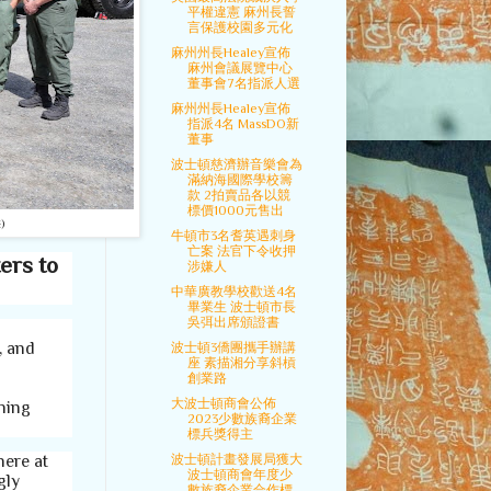
平權違憲 麻州長誓
言保護校園多元化
麻州州長Healey宣佈
麻州會議展覽中心
董事會7名指派人選
麻州州長Healey宣佈
指派4名 MassDO新
董事
波士頓慈濟辦音樂會為
滿納海國際學校籌
款 2拍賣品各以競
標價1000元售出
)
牛頓市3名耆英遇刺身
亡案 法官下令收押
ers to
涉嫌人
中華廣教學校歡送4名
畢業生 波士頓市長
吳弭出席頒證書
, and
波士頓3僑團攜手辦講
座 素描湘分享斜槓
d
創業路
大波士頓商會公佈
nning
2023少數族裔企業
標兵獎得主
波士頓計畫發展局獲大
here at
波士頓商會年度少
gly
數族裔企業合作標