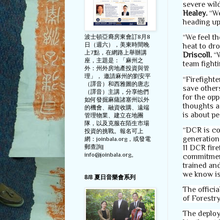
severe wild
Healey.
“We
heading up 
“We feel th
波士頓亞裔房東會訂8月8
日（週六），美東時間晚
heat to dro
上7點，在網路上舉辦講
Driscoll.
“W
座，主題是：「麻州之
team fight
外：州外房地產投資與管
理」， 邀請麻州的劉安平
“Firefighte
（譯音）和西雅圖的唐志
save other
（譯音）主講，分享他們
for the op
如何發掘麻薩諸塞州以外
thoughts a
的機會、融資收購、遠端
is about pe
管理物業、建立在地團
隊，以及克服在陌生市場
“DCR is co
投資的挑戰。報名可上
generation
網：joinbala.org，或發電
11 DCR fire
郵查詢|
info@joinbala.org。
commitmen
trained an
we know i
8/8 夏日音樂會系列
The offici
of Forestr
The deploy