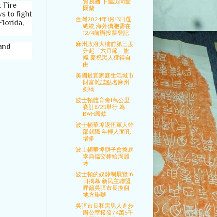
貿易團 下週訪問愛
 Fire
爾蘭
s to fight
台灣2024年1月13日選
Florida,
總統 海外僑胞需在
12/4前辦投票登記
麻州政府大樓前第三度
land
升起「六月節」旗
幟 慶祝黑人獲得自
由
美國最宜家庭生活城市
財富雜誌點名麻州
劍橋
波士頓體育會1萬公里
賽訂6/25舉行 為
BWH籌款
波士頓華埠退伍軍人幹
部就職 年輕人面孔
增多
波士頓華埠獅子會換屆
李典儒交棒給周麗
玲
波士頓的奴隸制展覽16
日揭幕 新民主聯盟
呼籲吳弭市長換個
地方舉辦
吳弭市長和黑男人進步
辦公室撥發74萬5千