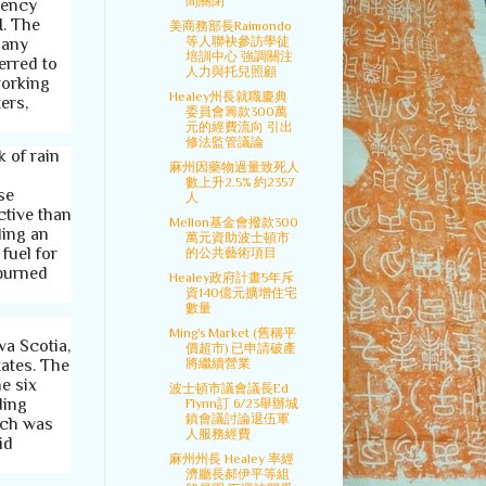
間關閉
gency
H. The
美商務部長Raimondo
等人聯袂參訪學徒
many
培訓中心 強調關注
erred to
人力與托兒照顧
working
Healey州長就職慶典
ers,
委員會籌款300萬
元的經費流向 引出
修法監管議論
 of rain
麻州因藥物過量致死人
數上升2.5% 約2357
se
人
ctive than
Mellon基金會撥款300
ding an
萬元資助波士頓市
fuel for
的公共藝術項目
 burned
Healey政府計畫5年斥
資140億元擴增住宅
數量
Ming's Market (舊稱平
va Scotia,
價超市) 已申請破產
將繼續營業
ates. The
e six
波士頓市議會議長Ed
ding
Flynn訂 6/23舉辦城
鎮會議討論退伍軍
ich was
人服務經費
id
麻州州長 Healey 率經
濟廳長郝伊平等組