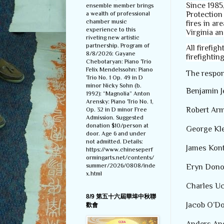
Since 1985,
ensemble member brings
Protection
a wealth of professional
chamber music
fires in ar
experience to this
Virginia 
riveting new artistic
partnership. Program of
All firefig
8/8/2026: Gayane
firefightin
Chebotaryan: Piano Trio
Felix Mendelssohn: Piano
The respon
Trio No. 1 Op. 49 in D
minor Nicky Sohn (b.
Benjamin J
1992): “Magnolia” Anton
Arensky: Piano Trio No. 1,
Robert Ar
Op. 32 in D minor Free
Admission. Suggested
donation $10/person at
George Kl
door. Age 6 and under
not admitted. Details:
James Kon
https://www.chineseperf
ormingarts.net/contents/
summer/2026/0808/inde
Eryn Don
x.html
Charles U
8/9 第五十六屆華埠中秋聯
Jacob O’Do
歡會