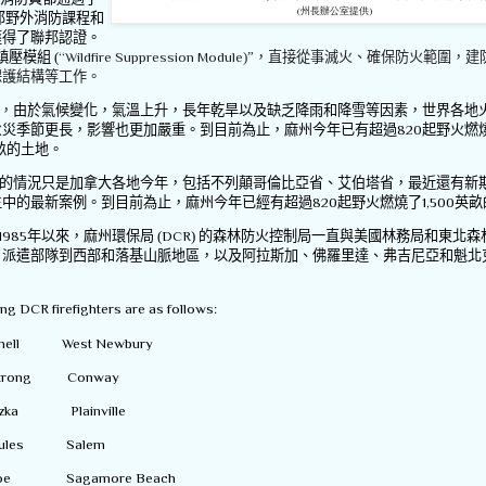
(州長辦公室提供)
邦野外消防課程和
獲得了聯邦認證。
鎮壓模組
(
“Wildfire Suppression Module
)”
，直接從事滅火、確保防火範圍，建
保護結構等工作。
，
由於氣候變化，氣溫上升，長年乾旱以及缺乏降雨和降雪等因素，世界各地
火災季節更長，影響也更加嚴重。到目前為止，麻州今年已有超過
820
起野火燃
畝的土地。
的情況只是加拿大各地今年，包括不列顛哥倫比亞省、艾伯塔省，最近還有新
生中的最新案例。到目前為止，麻州今年已經有超過
820
起野火燃燒了
1,500
英畝
1985
年以來，麻州環保局
(
DCR
)
的森林防火控制局一直與美國林務局和東北森
，派遣部隊到西部和落基山脈地區，以及阿拉斯加、佛羅里達、弗吉尼亞和魁北
。
ng DCR firefighters are as follows:
ennell West Newbury
mstrong Conway
eczka Plainville
toules Salem
ohoe Sagamore Beach