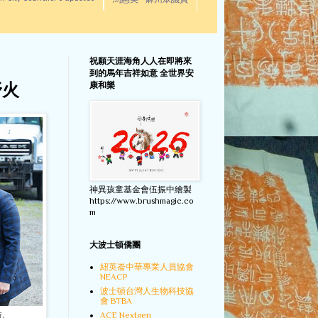
馬惠美 - 麻州眾議員
祝願天涯海角人人在即將來
到的馬年吉祥如意 全世界安
康和樂
野火
神異孩童基金會伍振中繪製
https://www.brushmagic.co
m
大波士頓僑團
紐英崙中華專業人員協會
NEACP
波士頓台灣人生物科技協
會 BTBA
ACE Nextgen
行。