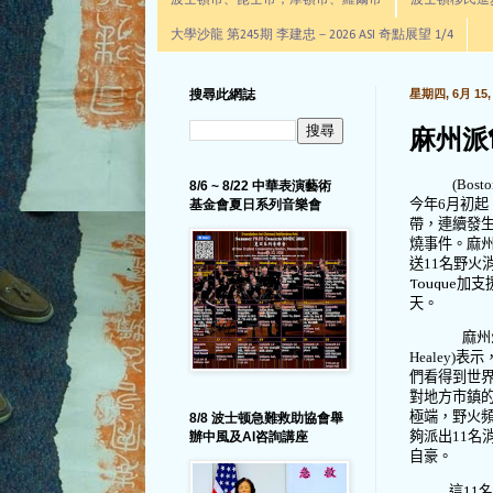
波士頓市、昆士市，摩頓市、羅爾市
波士頓移民進步辦公室通
大學沙龍 第245期 李建忠－2026 ASI 奇點展望 1/4
搜尋此網誌
星期四, 6月 15, 
麻州派
(Bost
8/6 ~ 8/22 中華表演藝術
今年
6
月初起
基金會夏日系列音樂會
帶，連續發
燒事件。麻
送
11
名野火
Touque
加支
天。
麻州
Healey)
表示
們看得到世
對地方市鎮
極端，野火
8/8 波士顿急難救助協會舉
夠派出
11
名
辦中風及AI咨詢講座
自豪。
這
11
名