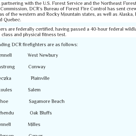
 partnering with the U.S. Forest Service and the Northeast Forest
 Commission, DCR’s Bureau of Forest Fire Control has sent crew
eas of the western and Rocky Mountain states, as well as Alaska, 
and Quebec.
hters are federally certified, having passed a 40-hour federal wild
g class and physical fitness test.
ding DCR firefighters are as follows:
ennell
West Newbury
mstrong
Conway
eczka
Plainville
toules
Salem
ohoe
Sagamore Beach
chendu
Oak Bluffs
nnell
Milles