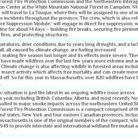
Forest Fire Protection Commission and the Northeastern Intera
on Center at the White Mountain National Forest in Campden, N
s will travel to La Touque, where they will be assigned to one of 
re incidents throughout the province. The crew, which is also ref
ire Suppression Module,” will engage in direct fire suppression, 
 line for about 14 days – building fire breaks, securing fire perimet
fires, and protecting structures.
eratures, drier conditions due to years long droughts, and a lack
ll, all caused by climate change, are fueling increased
ty, making fire season last longer and its effects more severe. The
 have made wildfires over the last few years more extreme and a
. Climate change is also affecting wildlife in forested areas inclu
 insect activity which affects tree mortality and can create more 
ed off. So far this year in Massachusetts, over 820 wildfires have
s.
situation is just the latest in an ongoing wildfire issue across
s year, including British Columbia, Alberta, and most recently No
sulted in major smoke impacts across the northeastern United St
Forest Fire Protection Commission is a compact comprised of th
d states, New York and four eastern Canadian provinces, inclu
ssachusetts is one of the original members of the compact, wh
949 to provide interstate and international wildland fire mutual a
e.