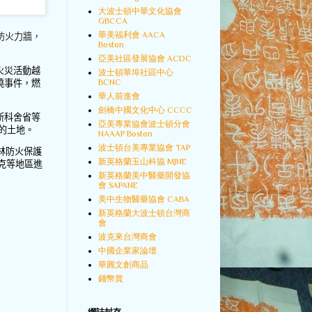
大波士頓中華文化協會
GBCCA
華美福利會 AACA
防火力牆，
Boston
亞美社區發展協會 ACDC
火災活動越
波士頓華埠社區中心
BCNC
燒事件，燃
華人前進會
劍橋中國文化中心 CCCC
斯科舍省等
亞美專業協會波士頓分會
的土地。
NAAAP Boston
波士頓台美專業協會 TAP
林防火保護
新英格蘭玉山科協 MJNE
克等地區進
新英格蘭美中醫藥開發協
會 SAPANE
美中生物醫藥協會 CABA
新英格蘭大波士頓台灣商
會
波克來台灣商會
中國企業家論壇
華圓文創商品
錢幣賞