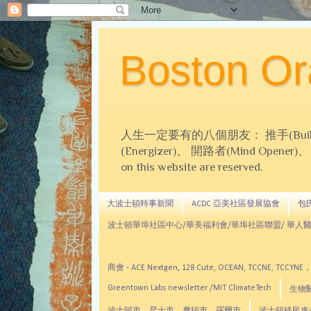
Boston 
人生一定要有的八個朋友： 推手(Builder)、
(Energizer)、 開路者(Mind Opener)、 導師(
on this website are reserved.
大波士頓時事新聞
ACDC 亞美社區發展協會
包氏文
波士頓華埠社區中心/華美福利會/華埠社區聯盟/ 華人醫
商會 - ACE Nextgen, 128 Cute, OCEAN, TC
Greentown Labs newsletter /MIT ClimateTech
生物醫藥