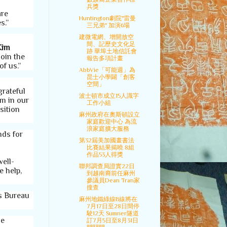
兵獎
are
Huntington劇院"雷曼
es.”
三兄弟" 加演6場
建微電網、增開放空
間、記歷史文化足
Kim
跡 華埠土地信託會
oin the
報告多項計畫
 of us.”
AbbVie「可能週」為
昆士小學闢「創客
空間」
grateful
波士頓市成立15人識字
em in our
工作小組
sition
麻州政府在奧斯頓設立
家庭歡迎中心 為流
浪家庭擴大服務
nds for
第32屆美加國畫書法
比賽結果揭曉 8組
作品53人得獎
well-
聯邦調查局證實22日
e help,
到越南裔前任麻州
參議員Dean Tran家
搜查
’s Bureau
麻州地鐵綠線B線將在
7月17日至28日間停
駛12天 Sumner隧道
he
訂7月5日至8月31日