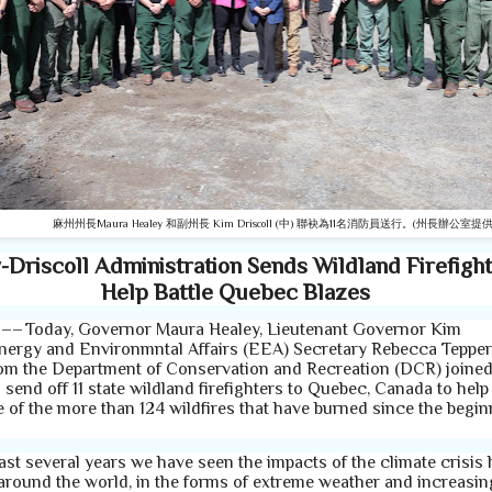
麻州州長Maura Healey 和副州長 Kim Driscoll (中) 聯袂為11名消防員送行。
(州長辦公室提供
-Driscoll Administration Sends Wildland Firefight
Help Battle Quebec Blazes
–– Today,
Governor Maura Healey, Lieutenant Governor Kim
Energy and Environmntal Affairs (EEA) Secretary Rebecca Tepper
from the Department of Conservation and Recreation (DCR) joine
 send off 11 state wildland firefighters to Quebec, Canada to help
e of the more than 124 wildfires that have burned since the begi
ast several years we have seen the impacts of the climate crisis 
round the world, in the forms of extreme weather and increasin