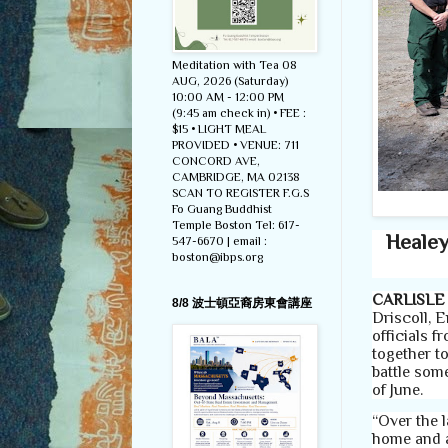
Meditation with Tea 08
AUG, 2026 (Saturday)
10:00 AM - 12:00 PM
(9:45 am check in) • FEE :
$15 • LIGHT MEAL
PROVIDED • VENUE: 711
CONCORD AVE,
CAMBRIDGE, MA 02138
SCAN TO REGISTER F.G.S
Fo Guang Buddhist
Temple Boston Tel: 617-
Healey
547-6670 | email :
boston@ibps.org
CARLISLE
8/8 波士頓亞裔房東會講座
Driscoll, 
officials 
together to
battle som
of June.
“Over the l
home and a