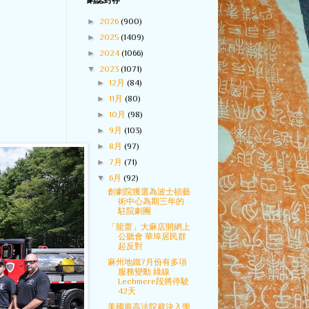
網誌封存
►
2026
(900)
►
2025
(1409)
►
2024
(1066)
▼
2023
(1071)
►
12月
(84)
►
11月
(80)
►
10月
(98)
►
9月
(103)
►
8月
(97)
►
7月
(71)
▼
6月
(92)
創劇院獲選為波士頓藝
術中心為期三年的
駐院劇團
「龍蕾」大麻店開網上
公聽會 華埠居民群
起反對
麻州地鐵7月份有多項
服務變動 綠線
Lechmere段將停駛
42天
美國最高法院裁決入學