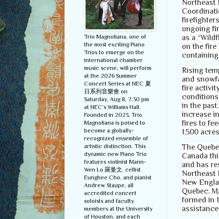
Northeast 
Coordinati
firefighter
ongoing fi
Trio Magnoliana, one of
as a “Wildf
the most exciting Piano
on the fire
Trios to emerge on the
containing 
international chamber
music scene, will perform
Rising temp
at the 2026 Summer
and snowfa
Concert Series at NEC 夏
fire activi
日系列音樂會 on
conditions
Saturday, Aug 8, 7:30 pm
in the past
at NEC’s Williams Hall.
increase in
Founded in 2023, Trio
fires to fe
Magnoliana is poised to
become a globally-
1,500 acre
recognized ensemble of
artistic distinction. This
The Quebec 
dynamic new Piano Trio
Canada thi
features violinist Mann-
and has re
Wen Lo 羅曼文, cellist
Northeast 
Eunghee Cho, and pianist
New Englan
Andrew Staupe, all
Quebec. Ma
accredited concert
formed in 1
soloists and faculty
assistanc
members at the University
of Houston, and each