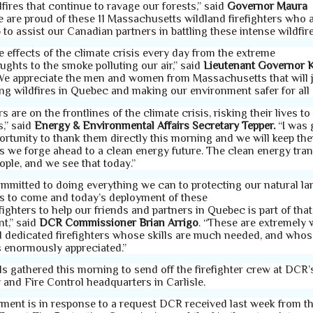
fires that continue to ravage our forests,”
said
Governor Maura
 are proud of these 11 Massachusetts wildland firefighters who 
to assist our Canadian partners in battling these intense wildfir
e effects of the climate crisis every day from the extreme
ughts to the smoke polluting our air,” said
Lieutenant Governor 
e appreciate the men and women from Massachusetts that will j
ing wildfires in Quebec and making our environment safer for all
rs are on the frontlines of the climate crisis, risking their lives to
s,” said
Energy & Environmental Affairs Secretary Tepper.
“I was 
portunity to thank them directly this morning and we will keep th
s we forge ahead to a clean energy future. The clean energy tran
ople, and we see that today.”
mmitted to doing everything we can to protecting our natural la
s to come and today’s deployment of these
fighters to help our friends and partners in Quebec is part of that
t,” said
DCR Commissioner Brian Arrigo
. “These are extremely 
d dedicated firefighters whose skills are much needed, and whos
s enormously appreciated.”
als gathered this morning to send off the firefighter crew at DCR
y and Fire Control headquarters in Carlisle.
ment is in response to a request DCR received last week from t