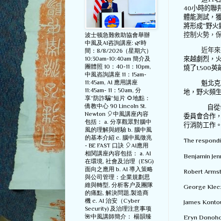
40
小時的聯
體能測試，
將形成
”
野火
控制火勢，
波士顿急難救助協會舉辦
中風及AI咨詢講座: 🌿時
近年來
間：8/8/2026（星期六）
來越劇烈，
10:30am-10:40am 簡介及
團體照 10：40-11：10pm,
燒了
1,500
英
中風咨詢講座 11：15am-
11:45am, AI 應用講座
魁北克
11:45am- 11：50am, 分
地，野火頻
享”防詐騙”短片 🌻地點：
僑教中心 90 Lincoln St.
自從
Newton 🎈中風講座內容
委員會合作
包括： a. 分享觀眾對腦中
行消防工作
風的理解與經驗 b. 腦中風
的基本介紹 c. 腦中風徵兆
The respondi
- BE FAST 口訣 🎈AI應用
相関講座內容包括： a. AI
Benjamin J
在環境, 社會及治理（ESG)
面向之應用 b. AI 導入策略
Robert Ar
與公司管理：企業規劃思
維與轉型, 分析客户及團隊
George Kl
的痛點, 解決問題,製造商
機 c. AI 治安（Cyber
James Kon
Security) 及治理注意事项
🌺中風講師簡介： 楊韻臻
Eryn Don