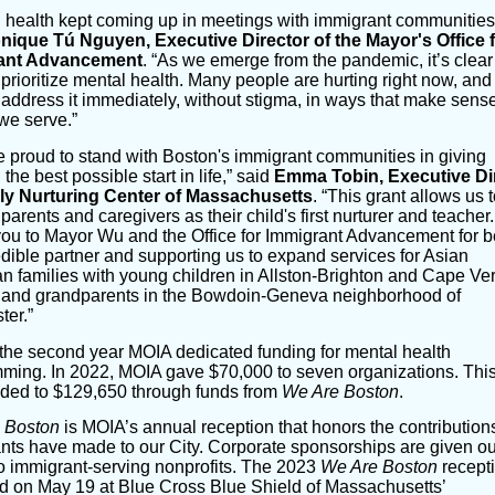
 health kept coming up in meetings with immigrant communities
nique Tú Nguyen, Executive Director of the Mayor's Office 
ant Advancement
. “As we emerge from the pandemic, it’s clea
 prioritize mental health. Many people are hurting right now, an
 address it immediately, without stigma, in ways that make sense
we serve.”
 proud to stand with Boston's immigrant communities in giving
 the best possible start in life,” said
Emma Tobin, Executive Di
ly Nurturing Center of Massachusetts
. “This grant allows us 
parents and caregivers as their child's first nurturer and teacher.
ou to Mayor Wu and the Office for Immigrant Advancement for b
edible partner and supporting us to expand services for Asian
n families with young children in Allston-Brighton and Cape V
 and grandparents in the Bowdoin-Geneva neighborhood of
ter.”
 the second year MOIA dedicated funding for mental health
ming. In 2022, MOIA gave $70,000 to seven organizations. This
nded to $129,650 through funds from
We Are Boston
.
 Boston
is MOIA’s annual reception that honors the contribution
nts have made to our City. Corporate sponsorships are given ou
to immigrant-serving nonprofits. The 2023
We Are Boston
recept
d on May 19 at Blue Cross Blue Shield of Massachusetts’