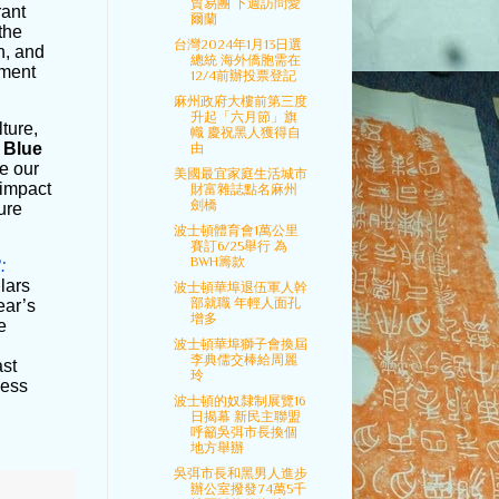
貿易團 下週訪問愛
rant
爾蘭
the
台灣2024年1月13日選
n, and
總統 海外僑胞需在
tment
12/4前辦投票登記
麻州政府大樓前第三度
升起「六月節」旗
ture,
幟 慶祝黑人獲得自
 Blue
由
re our
美國最宜家庭生活城市
 impact
財富雜誌點名麻州
劍橋
ure
波士頓體育會1萬公里
賽訂6/25舉行 為
BWH籌款
:
lars
波士頓華埠退伍軍人幹
部就職 年輕人面孔
ear’s
增多
e
波士頓華埠獅子會換屆
李典儒交棒給周麗
ast
玲
ness
波士頓的奴隸制展覽16
日揭幕 新民主聯盟
呼籲吳弭市長換個
地方舉辦
吳弭市長和黑男人進步
辦公室撥發74萬5千