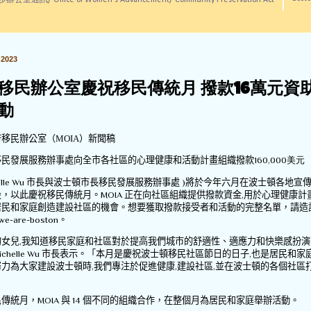
訊/ Office of Women's Advancement/ Community Preservation Act
2023
移民辦公室慶祝移民傳統月 撥款16萬元資助
動
移民辦公室（MOIA）新聞稿
移民發展服務辦事處向全市各社區的心理健康和活動計畫組織撥款
160,000美元
lle Wu
市長與波士頓市長移民發展服務辦事處
)將
於今年六月在波士頓各地宣
設，以此慶祝移民傳統月。
MOIA
正在向社區組織提供撥款資金
,
用於心理健康計
居民和家庭創造建設社區的機會。想要獲取撥款接受者和活動的完整
名單，請造
we-are-boston
。
的女兒
,
我知道移民家庭和社區對於提高我們城市的舒適性、適應力和快樂感扮演
ichelle Wu
市長表示。「本月是慶祝波士頓移民社區節日的日子
,
也是居民和家
努力為大家建設波士頓時
,
我們專注於促進健康
,
建設社區
,
並在波士頓的各個社區
民傳統月，
MOIA
與
14
個不同的組織合作，在整個月為居民和家庭舉辦活動。