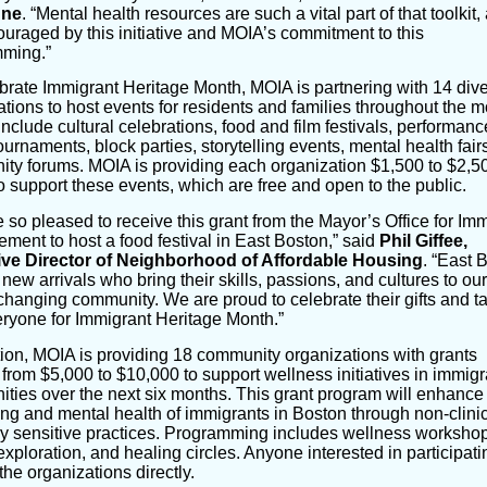
une
. “Mental health resources are such a vital part of that toolkit,
uraged by this initiative and MOIA’s commitment to this
ming.”
brate Immigrant Heritage Month, MOIA is partnering with 14 div
tions to host events for residents and families throughout the m
nclude cultural celebrations, food and film festivals, performanc
ournaments, block parties, storytelling events, mental health fair
ty forums. MOIA is providing each organization $1,500 to $2,50
o support these events, which are free and open to the public.
 so pleased to receive this grant from the Mayor’s Office for Im
ment to host a food festival in East Boston,” said
Phil Giffee,
ve Director of Neighborhood of Affordable Housing
. “East 
of new arrivals who bring their skills, passions, and cultures to our
changing community. We are proud to celebrate their gifts and ta
eryone for Immigrant Heritage Month.”
tion, MOIA is providing 18 community organizations with grants
from $5,000 to $10,000 to support wellness initiatives in immigr
ties over the next six months. This grant program will enhance
ing and mental health of immigrants in Boston through non-clini
lly sensitive practices. Programming includes wellness workshop
-exploration, and healing circles. Anyone interested in participat
the organizations directly.