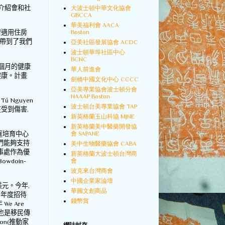
介紹會和社
大波士頓中華文化協會
GBCCA
。
華美福利會 AACA
Boston
濟適用住房
帶到了我們
亞美社區發展協會 ACDC
波士頓華埠社區中心
BCNC
個月的健康
華人前進會
健康。計畫
劍橋中國文化中心 CCCC
亞美專業協會波士頓分會
NAAAP Boston
 T
ú
Nguyen
波士頓台美專業協會 TAP
在受到傷害
,
新英格蘭玉山科協 MJNE
新英格蘭美中醫藥開發協
庭培育中心
會 SAPANE
們能夠支持
美中生物醫藥協會 CABA
事處作為優
新英格蘭大波士頓台灣商
owdoin-
會
波克來台灣商會
中國企業家論壇
美元。今年
,
華圓文創商品
A
年度招待
錢幣賞
年
We Are
也是移民傳
ion(
推動家