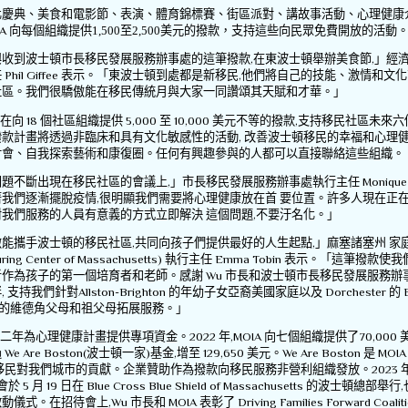
化慶典、美食和電影節、表演、體育錦標賽、街區派對、講故事活動、心理健康
IA
向每個組織
提供1,500
至2,500
美元的撥款，支持這些向民眾免費開放的活動
興收到波士頓市長移民發展服務辦事處的這筆撥款
,
在東波士頓舉辦美食節
,
」經
任
Phil Giffee
表示。「東波士頓到處都是新移民
,
他們將自己的技能、激情和文化
社區。我們很驕傲能在移民傳統月與大家一同讚頌其天賦和才華。」
在向
18
個社區組織提供
5,000
至
10,000
美元不等的撥款
,
支持移民社區未來六
撥款計畫將透過非臨床和具有文化敏感性的活動
,
改善波士頓移民的幸福和心理
討會、自我探索藝術和康復圈。任何有興趣參與的人都可以直接聯絡這些組織。
問題不斷出現在移民社區的會議上
,
」市長移民發展服務辦事處執行主任
Monique
著我們逐漸擺脫疫情
,
很明顯我們需要將心理健康放在首
要位置。許多人現在正
對我們服務的人員有意義的方式立即解決
這個問題
,
不要汙名化。」
傲能攜手波士頓的移民社區
,
共同向孩子們提供最好的人生起點
,
」麻塞諸塞州
家
uring Center of Massachusetts)
執行主任
Emma Tobin
表示。「這筆撥款使我
者作為孩子的第一個培育者和老師。感謝
Wu
市長和波士頓市長移民發展服務辦
伴
,
支持我們針對
Allston-Brighton
的年幼子女亞裔美國家庭以及
Dorchester
的
B
的維德角父母和祖父母拓展服務。」
二年為心理健康計畫提供專項資金。
2022
年
,MOIA
向七個組織提供了
70,000
過
We Are Boston(
波士頓一家
)
基金
,
增至
129,650
美元。
We Are Boston
是
MOI
移民對我們城市的貢獻。企業贊助作為撥款向移民服務非營利組織發放。
2023
會於
5
月
19
日在
Blue Cross Blue Shield of Massachusetts
的波士頓總部舉行
,
啟動儀式。在招待會上
,Wu
市長和
MOIA
表彰了
Driving Families Forward Coalit