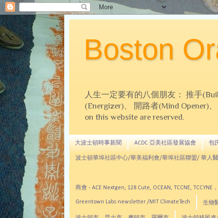
Boston 
人生一定要有的八個朋友： 推手(Builder)、
(Energizer)、 開路者(Mind Opener)、 導師(
on this website are reserved.
大波士頓時事新聞
ACDC 亞美社區發展協會
包氏文
波士頓華埠社區中心/華美福利會/華埠社區聯盟/ 華人醫
商會 - ACE Nextgen, 128 Cute, OCEAN, TC
Greentown Labs newsletter /MIT ClimateTech
生物醫藥