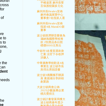
 Month
平權違憲 麻州長誓
across
言保護校園多元化
for
麻州州長Healey宣佈
麻州會議展覽中心
 of
董事會7名指派人選
麻州州長Healey宣佈
指派4名 MassDO新
董事
ore
波士頓慈濟辦音樂會為
e to
滿納海國際學校籌
s to
款 2拍賣品各以競
標價1000元售出
yone,
g
牛頓市3名耆英遇刺身
亡案 法官下令收押
涉嫌人
e the
中華廣教學校歡送4名
畢業生 波士頓市長
 can
吳弭出席頒證書
dent
波士頓3僑團攜手辦講
座 素描湘分享斜槓
 needs
創業路
大波士頓商會公佈
2023少數族裔企業
標兵獎得主
波士頓計畫發展局獲大
the
波士頓商會年度少
ee
數族裔企業合作標