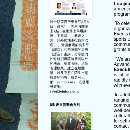
Louije
am enco
program
波士頓亞裔房東會訂8月8
To cele
日（週六），美東時間晚
organiza
上7點，在網路上舉辦講
Events i
座，主題是：「麻州之
sports t
外：州外房地產投資與管
communi
理」， 邀請麻州的劉安平
grants t
（譯音）和西雅圖的唐志
（譯音）主講，分享他們
“We are
如何發掘麻薩諸塞州以外
的機會、融資收購、遠端
Advance
管理物業、建立在地團
Executi
隊，以及克服在陌生市場
is full 
投資的挑戰。報名可上
rapidly 
網：joinbala.org，或發電
with ev
郵查詢|
info@joinbala.org。
In addi
ranging 
communi
8/8 夏日音樂會系列
well-be
cultura
for self
contact 