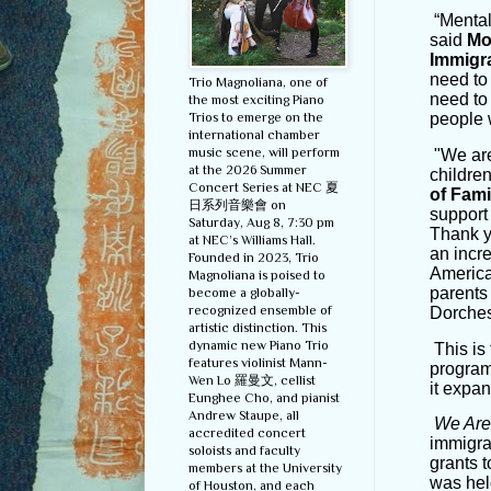
“Mental
said
Mo
Immigr
need to
Trio Magnoliana, one of
need to
the most exciting Piano
Trios to emerge on the
people 
international chamber
music scene, will perform
"We are
at the 2026 Summer
children
Concert Series at NEC 夏
of Fami
日系列音樂會 on
support 
Saturday, Aug 8, 7:30 pm
Thank y
at NEC’s Williams Hall.
an incr
Founded in 2023, Trio
America
Magnoliana is poised to
parents
become a globally-
recognized ensemble of
Dorches
artistic distinction. This
dynamic new Piano Trio
This is
features violinist Mann-
program
Wen Lo 羅曼文, cellist
it expa
Eunghee Cho, and pianist
Andrew Staupe, all
We Are
accredited concert
immigra
soloists and faculty
grants 
members at the University
was hel
of Houston, and each