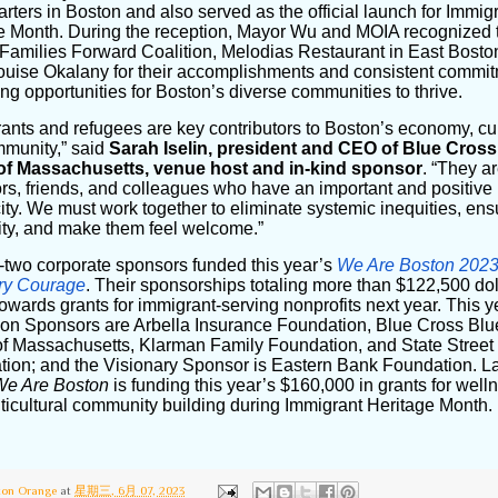
rters in Boston and also served as the official launch for Immig
e Month. During the reception, Mayor Wu and MOIA recognized 
 Families Forward Coalition, Melodias Restaurant in East Bosto
ouise Okalany for their accomplishments and consistent commi
ing opportunities for Boston’s diverse communities to thrive.
ants and refugees are key contributors to Boston’s economy, cul
munity,” said
Sarah Iselin, president and CEO of Blue Cross
of Massachusetts, venue host and in-kind sponsor
. “They a
rs, friends, and colleagues who have an important and positive
ity. We must work together to eliminate systemic inequities, ens
vity, and make them feel welcome.”
two corporate sponsors funded this year’s
We Are Boston 2023
ry Courage
. Their sponsorships totaling more than $122,500 dol
towards grants for immigrant-serving nonprofits next year. This y
n Sponsors are Arbella Insurance Foundation, Blue Cross Blu
of Massachusetts, Klarman Family Foundation, and State Street
tion; and the Visionary Sponsor is Eastern Bank Foundation. L
We Are Boston
is funding this year’s $160,000 in grants for well
ticultural community building during Immigrant Heritage Month.
ton Orange
at
星期三, 6月 07, 2023