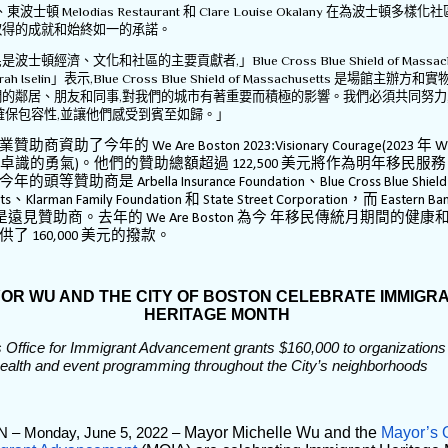
、東波士頓
Melodias Restaurant
和
Clare Louise Okalany
在為波士頓多樣化社
取得的成就和始終如一的承諾。
民是波士頓經濟、文化和社區的主要貢獻者
,
」
Blue Cross Blue Shield of Massa
ah Iselin
」表示
,Blue Cross Blue Shield of Massachusetts
是場館主辦方和實
們的鄰居、朋友和同事
,
對我們的城市有著重要而積極的影響。我們必須共同努力
確保包容性
,
並讓他們感受到賓至如歸。」
業贊助商資助了今年的
年
We Are Boston 2023:Visionary Courage(2023
We
卓識的勇氣
。他們的贊助總額超過
美元將作為明年移民服務
)
122,500
今年的頭等贊助商是
、
Arbella Insurance Foundation
Blue Cross Blue Shield
、
和
，而
ts
Klarman Family Foundation
State Street Corporation
Eastern Ba
是遠見贊助商。去年的
為今
年移民傳統月期間的健康
We Are Boston
供了
美元的撥款。
160,000
OR WU AND THE CITY OF BOSTON CELEBRATE IMMIGR
HERITAGE MONTH
 Office for Immigrant Advancement grants $160,000 to organizations 
ealth and event programming throughout the City’s neighborhoods
– Monday, June 5, 2022 –
Mayor Michelle Wu and the
Mayor’s O