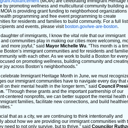
igrant Advancement
(MOIA) are celebrating Immigrant Heritage
ne by promoting wellness and multicultural community building 
 MOIA is providing grant funding to neighborhood organizations 
health programming and free event programming to create
ities for residents and families to build community. For a full list
cipients and events, please visit
boston.gov/we-are-boston
.
 daughter of immigrants, I know the vital role that our immigrant
s and communities play in making our cities more welcoming, m
t and more joyful,” said
Mayor Michelle Wu
. “This month is a tim
te Boston’s immigrant communities and for residents and familie
ommunity with each other. As we work to build a Boston for ever
focused on promoting wellness, building community and creatin
or joy across Boston’s neighborhoods.”
celebrate Immigrant Heritage Month in June, we must recogniz
ges our immigrant communities have to navigate every day that
oll on their mental health in the longer term," said
Council Presi
nn
. "Through these grants and the important partnership of our
nt-centered nonprofits, we can better support the mental health
mmigrant families, facilitate new connections, and build healthier
ties."
rucial that as a city, we are continuing to think intentionally and
ely about how we are providing our immigrant communities with 
ey need to not only survive, but to thrive,” said
Councilor Ruthz