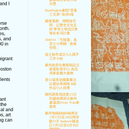
 and I
兵獎
Huntington劇院"雷曼
三兄弟" 加演6場
建微電網、增開放空
erse
間、記歷史文化足
onth.
跡 華埠土地信託會
報告多項計畫
es,
s, and
AbbVie「可能週」為
0 in
昆士小學闢「創客
空間」
波士頓市成立15人識字
migrant
工作小組
麻州政府在奧斯頓設立
Boston
家庭歡迎中心 為流
浪家庭擴大服務
lents
第32屆美加國畫書法
比賽結果揭曉 8組
作品53人得獎
聯邦調查局證實22日
到越南裔前任麻州
ant
參議員Dean Tran家
 the
搜查
cal and
麻州地鐵綠線B線將在
s, art
7月17日至28日間停
ing can
駛12天 Sumner隧道
訂7月5日至8月31日