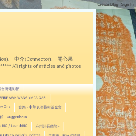
on)、 中介(Connector)、 開心果
 All rights of articles and photos
頓台灣電影節
ASPIRE AWH WANG YMCA QARI
any One
音樂 - 中華表演藝術基金會
 - Guggenheim
s BIO / LaunchBIO
麻州州長動態 -
n City Councilor's updates