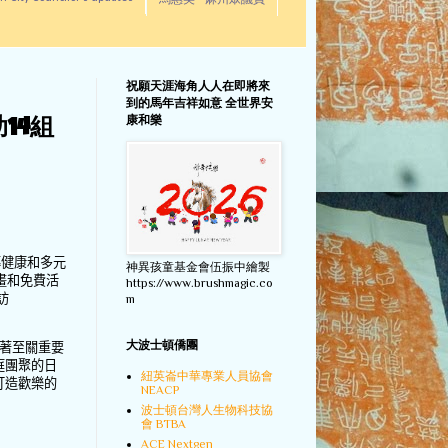
馬惠美 - 麻州眾議員
祝願天涯海角人人在即將來
到的馬年吉祥如意 全世界安
康和樂
14組
傳健康和多元
神異孩童基金會伍振中繪製
畫和免費活
https://www.brushmagic.co
訪
m
大波士頓僑團
著至關重要
庭團聚的日
紐英崙中華專業人員協會
打造歡樂的
NEACP
波士頓台灣人生物科技協
會 BTBA
ACE Nextgen