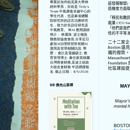
畢業於加州柏克萊大學神
庭發展聯盟
)
經科學系，目前是 Tedy‘s
造機會方面
Team 中風康復卓越中心的
學生代表，也是麻省總醫
「移民和難
院研究所的語言治療研究
裁兼
CEO Sar
生，致力於失語症研究及
「他們是我
中風教育。 🌺AI 應用講師
性的不平等
,
簡介： 林麗珠, 波士顿急
難救助協會會長,分享近日
二十二家企
參加AI治理研習班有關AI
遠見
Boston:
運用及管理相關訊息. 學
織的撥款。
歷： 會計及電腦硕士, 教
育管理博士. 兼任新英格蘭
Massachuset
台灣商會财務,及波士頓政
Foundation
大校友會财務 🌹請踴躍報
社區建設提
名. 截止日期： 8/5/2026
8/8 佛光山茶禪
MAY
Mayor’s
mental h
BOSTON 