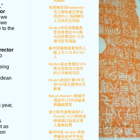
間關閉
,”
美商務部長Raimondo
for
等人聯袂參訪學徒
培訓中心 強調關注
r we
人力與托兒照顧
d we
Healey州長就職慶典
 to the
委員會籌款300萬
元的經費流向 引出
修法監管議論
麻州因藥物過量致死人
rector
數上升2.5% 約2357
to
人
Mellon基金會撥款300
eing
萬元資助波士頓市
的公共藝術項目
erdean
Healey政府計畫5年斥
資140億元擴增住宅
數量
Ming's Market (舊稱平
價超市) 已申請破產
 year,
將繼續營業
波士頓市議會議長Ed
Flynn訂 6/23舉辦城
s
鎮會議討論退伍軍
人服務經費
t as
ion
麻州州長 Healey 率經
濟廳長郝伊平等組