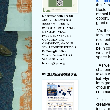
for Imm
this Ju
Boston.
mental 
Meditation with Tea 08
opportun
AUG, 2026 (Saturday)
grant re
10:00 AM - 12:00 PM
(9:45 am check in) • FEE :
“As the
$15 • LIGHT MEAL
familie
PROVIDED • VENUE: 711
resilien
CONCORD AVE,
CAMBRIDGE, MA 02138
celebra
SCAN TO REGISTER F.G.S
be in c
Fo Guang Buddhist
we are 
Temple Boston Tel: 617-
space f
547-6670 | email :
boston@ibps.org
"As we 
challen
take a t
8/8 波士頓亞裔房東會講座
Ed Fly
immigra
of our i
communi
“It is c
creativ
tools th