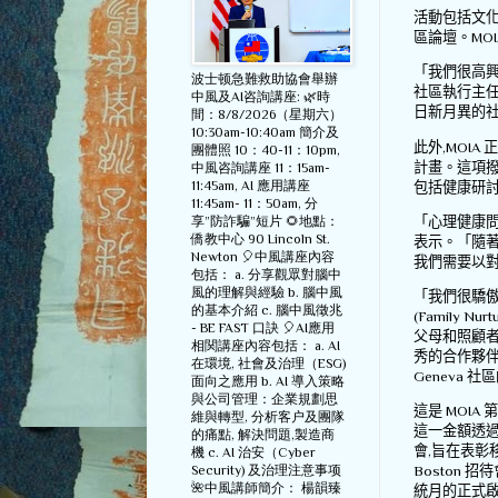
活動包括文
區論壇。
MO
「我們很高
波士顿急難救助協會舉辦
社區執行主
中風及AI咨詢講座: 🌿時
日新月異的
間：8/8/2026（星期六）
10:30am-10:40am 簡介及
此外
,MOIA
正
團體照 10：40-11：10pm,
計畫。這項
中風咨詢講座 11：15am-
11:45am, AI 應用講座
包括健康研
11:45am- 11：50am, 分
「心理健康
享”防詐騙”短片 🌻地點：
僑教中心 90 Lincoln St.
表示。「隨
Newton 🎈中風講座內容
我們需要以
包括： a. 分享觀眾對腦中
風的理解與經驗 b. 腦中風
「我們很驕
的基本介紹 c. 腦中風徵兆
(Family Nurt
- BE FAST 口訣 🎈AI應用
父母和照顧
相関講座內容包括： a. AI
秀的合作夥
在環境, 社會及治理（ESG)
Geneva
社區
面向之應用 b. AI 導入策略
與公司管理：企業規劃思
這是
MOIA
第
維與轉型, 分析客户及團隊
這一金額透
的痛點, 解決問題,製造商
會
,
旨在表彰
機 c. AI 治安（Cyber
Security) 及治理注意事项
Boston
招待
🌺中風講師簡介： 楊韻臻
統月的正式