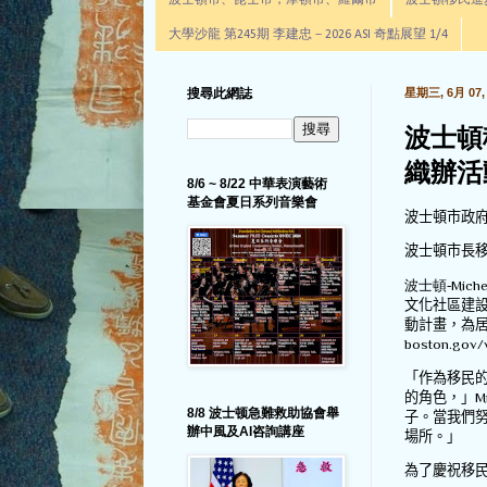
波士頓市、昆士市，摩頓市、羅爾市
波士頓移民進步辦公室通
大學沙龍 第245期 李建忠－2026 ASI 奇點展望 1/4
搜尋此網誌
星期三, 6月 07, 
波士頓
織辦活
8/6 ~ 8/22 中華表演藝術
基金會夏日系列音樂會
波士頓市政府
波士頓市長
波士頓-
Miche
文化社區
建
動
計畫，為
boston.gov/
「作為移民
的
角色，」
M
8/8 波士顿急難救助協會舉
子。當我們
辦中風及AI咨詢講座
場所。」
為了慶祝移