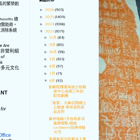
網誌封存
區的繁榮創
►
2026
(903)
►
2025
(1409)
chusetts
總
►
2024
(1066)
物贊助商。
,
消除系統
▼
2023
(1071)
►
12月
(84)
►
11月
(80)
 Are
非營利組
►
10月
(98)
 of
►
9月
(103)
nk
►
8月
(97)
和多元文化
►
7月
(71)
▼
6月
(92)
創劇院獲選為波士頓藝
術中心為期三年的
ANT
駐院劇團
「龍蕾」大麻店開網上
公聽會 華埠居民群
for
起反對
麻州地鐵7月份有多項
服務變動 綠線
Lechmere段將停駛
42天
ffice
美國最高法院裁決入學