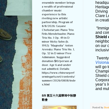
headqua
ensemble member brings
a wealth of professional
Heritag
chamber music
Driving
experience to this
Clare L
riveting new artistic
in creat
partnership. Program of
8/8/2026: Gayane
“Immigr
Chebotaryan: Piano Trio
and com
Felix Mendelssohn: Piano
Shield 
Trio No. 1 Op. 49 in D
neighbo
minor Nicky Sohn (b.
on our c
1992): “Magnolia” Anton
Arensky: Piano Trio No. 1,
inclusi
Op. 32 in D minor Free
Admission. Suggested
Twenty-
donation $10/person at
Visiona
door. Age 6 and under
will go 
not admitted. Details:
Champio
https://www.chineseperf
Shield 
ormingarts.net/contents/
Corpora
summer/2026/0808/inde
year’s
x.html
and mul
8/9 第五十六屆華埠中秋聯
歡會
Posted by
Bos