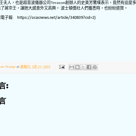
壬夫人，也是
超音波儀器公司
Terason
創辦人的史美芳驚嘆表示，竟然有這麼
給了蔣宗壬，讓她大感意外又高興。 波士頓僑社人們獲悉時，也紛紛道賀。
務電子報:
https://ocacnews.net/article/340839?cid=2)
ton Orange
at
星期六, 5月 27, 2023
言:
言