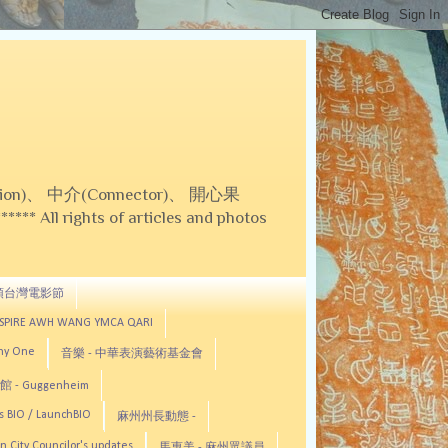
on)、 中介(Connector)、 開心果
 All rights of articles and photos
頓台灣電影節
ASPIRE AWH WANG YMCA QARI
any One
音樂 - 中華表演藝術基金會
 - Guggenheim
s BIO / LaunchBIO
麻州州長動態 -
n City Councilor's updates