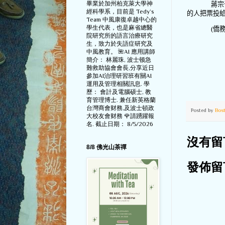
畢業於加州柏克萊大學神
蔣宗
經科學系，目前是 Tedy‘s
的人把票投
Team 中風康復卓越中心的
學生代表，也是麻省總醫
(僑
院研究所的語言治療研究
生，致力於失語症研究及
中風教育。 🌺AI 應用講師
簡介： 林麗珠, 波士顿急
難救助協會會長,分享近日
參加AI治理研習班有關AI
運用及管理相關訊息. 學
歷： 會計及電腦硕士, 教
育管理博士. 兼任新英格蘭
台灣商會财務,及波士頓政
Posted by
Bos
大校友會财務 🌹請踴躍報
名. 截止日期： 8/5/2026
沒有留
8/8 佛光山茶禪
發佈留