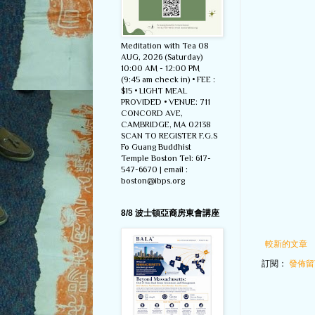
Meditation with Tea 08
AUG, 2026 (Saturday)
10:00 AM - 12:00 PM
(9:45 am check in) • FEE :
$15 • LIGHT MEAL
PROVIDED • VENUE: 711
CONCORD AVE,
CAMBRIDGE, MA 02138
SCAN TO REGISTER F.G.S
Fo Guang Buddhist
Temple Boston Tel: 617-
547-6670 | email :
boston@ibps.org
8/8 波士頓亞裔房東會講座
較新的文章
訂閱：
發佈留言