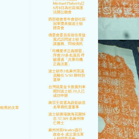
Michael Flaherty訂
6月8日為社區保護
法開公聽會
西部都會青年會頒社區
冠軍獎表揚波士頓
體育會
僑委會委員長徐佳青旋
風式訪問波士頓 宣
講服務、問候僑民
「司機要求正義聯盟」
拜會20多名議員 呼
籲通過「共乘司機
正義法案」
波士頓市2名麻州眾議
員離任 5/30 辦特別
選舉
台灣就業金卡推廣列車
開到波士頓 20人已
成功申辦
蔣宗壬當選為蔚藍鎮首
名華裔民選董事
較舊的文章
波士頓廣場旗海花園悼
念 37,369 名麻州陣
亡將士
麻州州長Healey簽行
政命令 成立退伍軍
人顧問委員會