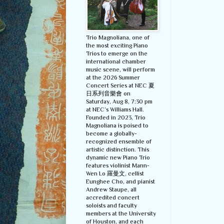
Trio Magnoliana, one of
the most exciting Piano
Trios to emerge on the
international chamber
music scene, will perform
at the 2026 Summer
Concert Series at NEC 夏
日系列音樂會 on
Saturday, Aug 8, 7:30 pm
at NEC’s Williams Hall.
Founded in 2023, Trio
Magnoliana is poised to
become a globally-
recognized ensemble of
artistic distinction. This
dynamic new Piano Trio
features violinist Mann-
Wen Lo 羅曼文, cellist
Eunghee Cho, and pianist
Andrew Staupe, all
accredited concert
soloists and faculty
members at the University
of Houston, and each