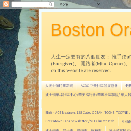
Boston 
人生一定要有的八個朋友： 推手(Builder)、
(Energizer)、 開路者(Mind Opener)、 導師(
on this website are reserved.
大波士頓時事新聞
ACDC 亞美社區發展協會
包氏文
波士頓華埠社區中心/華美福利會/華埠社區聯盟/ 華人醫
商會 - ACE Nextgen, 128 Cute, OCEAN, TC
Greentown Labs newsletter /MIT ClimateTech
生物醫藥