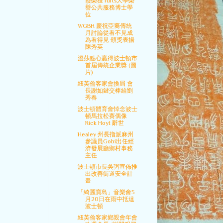
霞榮獲Tufts大學榮
譽公共服務博士學
位
WGBH 慶祝亞裔傳統
月討論從看不見成
為看得見 頒獎表揚
陳秀英
溫莎點心贏得波士頓市
首屆傳統企業獎 (圖
片)
紐英倫客家會換屆 會
長謝如鍵交棒給劉
秀春
波士頓體育會悼念波士
頓馬拉松賽偶像
Rick Hoyt 辭世
Healey 州長指派麻州
參議員Gobi出任經
濟發展廳鄉村事務
主任
波士頓市長吳弭宣佈推
出改善街道安全計
畫
「綺麗寶島」音樂會5
月20日在雨中抵達
波士頓
紐英倫客家鄉親會年會