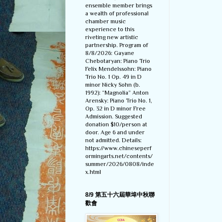
ensemble member brings
a wealth of professional
chamber music
experience to this
riveting new artistic
partnership. Program of
8/8/2026: Gayane
Chebotaryan: Piano Trio
Felix Mendelssohn: Piano
Trio No. 1 Op. 49 in D
minor Nicky Sohn (b.
1992): “Magnolia” Anton
Arensky: Piano Trio No. 1,
Op. 32 in D minor Free
Admission. Suggested
donation $10/person at
door. Age 6 and under
not admitted. Details:
https://www.chineseperf
ormingarts.net/contents/
summer/2026/0808/inde
x.html
8/9 第五十六屆華埠中秋聯
歡會