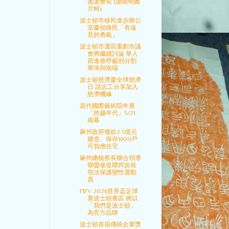
改選會長 (謝開明圖
片輯)
波士頓市移民進步辦公
室慶祝移民「有遠
見的勇氣」
波士頓市選區重劃市議
會將繼續討論 華人
前進會呼籲別分割
華埠與南端
波士頓慈濟慶全球慈濟
日 請志工分享加入
慈濟機緣
當代國際藝術院年展
「跨越年代」5/21
揭幕
麻州政府撥款2.5億元
建造、保存1600戶
可負擔住宅
麻州總檢察長聯合領導
聯盟催促聯邦反歧
視法保護變性運動
員
FIFV 2026世界盃足球
賽波士頓賽區 將以
「我們是波士頓」
為官方品牌
波士頓首屆傳統企業獎