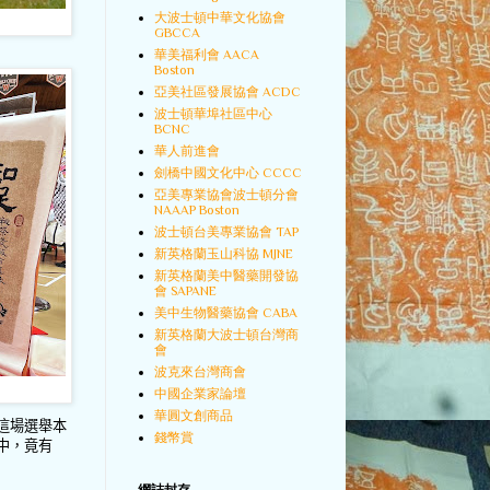
大波士頓中華文化協會
GBCCA
華美福利會 AACA
Boston
亞美社區發展協會 ACDC
波士頓華埠社區中心
BCNC
華人前進會
劍橋中國文化中心 CCCC
亞美專業協會波士頓分會
NAAAP Boston
波士頓台美專業協會 TAP
新英格蘭玉山科協 MJNE
新英格蘭美中醫藥開發協
會 SAPANE
美中生物醫藥協會 CABA
新英格蘭大波士頓台灣商
會
波克來台灣商會
中國企業家論壇
華圓文創商品
這場選舉本
錢幣賞
中，竟有