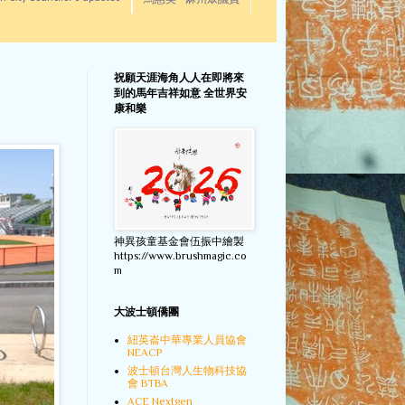
馬惠美 - 麻州眾議員
祝願天涯海角人人在即將來
到的馬年吉祥如意 全世界安
康和樂
神異孩童基金會伍振中繪製
https://www.brushmagic.co
m
大波士頓僑團
紐英崙中華專業人員協會
NEACP
波士頓台灣人生物科技協
會 BTBA
ACE Nextgen