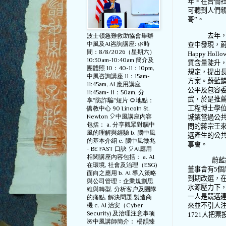
年。在台僑
可聽到人們
哥
”
。
去年
波士顿急難救助協會舉辦
中風及AI咨詢講座: 🌿時
查中發現，
間：8/8/2026（星期六）
Happy Hollo
10:30am-10:40am 簡介及
質含量陡升
團體照 10：40-11：10pm,
規定，提出
中風咨詢講座 11：15am-
方案。蔚藍
11:45am, AI 應用講座
公平及包容
11:45am- 11：50am, 分
武，於是推
享”防詐騙”短片 🌻地點：
工程博士學
僑教中心 90 Lincoln St.
Newton 🎈中風講座內容
城鎮當過公
包括： a. 分享觀眾對腦中
問的蔣宗壬
風的理解與經驗 b. 腦中風
選產生的公
的基本介紹 c. 腦中風徵兆
事會。
- BE FAST 口訣 🎈AI應用
相関講座內容包括： a. AI
蔚藍
在環境, 社會及治理（ESG)
董事會有
5
個
面向之應用 b. AI 導入策略
到期改選，
與公司管理：企業規劃思
水源壓力下，
維與轉型, 分析客户及團隊
一人是競選
的痛點, 解決問題,製造商
來並不引人
機 c. AI 治安（Cyber
Security) 及治理注意事项
1721
人把票
🌺中風講師簡介： 楊韻臻