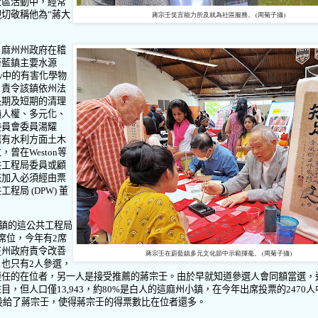
社區活動中，經常
親切敬稱他為
”
蔣大
蔣宗壬笑言能力所及就為社區服務。 (周菊子攝)
，麻州州政府在稽
蔚藍鎮主要水源
w
中的有害化學物
，責令該鎮依州法
長期及短期的清理
鎮人權、多元化、
委員會委員湯耀
薦有水利方面土木
位，曾在
Weston
等
共工程局委員或顧
來加入必須經由票
共工程局
(DPW)
董
鎮的這公共工程局
席位，今年有
2
席
在州政府責令改善
蔣宗壬在蔚藍鎮多元文化節中示範揮毫。 (周菊子攝)
也只有2人參選
，
連任的在位者，另一人是接受推薦的蔣宗壬。由於早就知道參選人會同額當選，
注目，但人口僅
13,943
，約
80%
是白人的這麻州小鎮，在今年出席投票的
2470
人
投給了蔣宗壬，使得蔣宗壬的得票數比在位者還多。