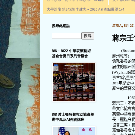
波士頓市、昆士市，摩頓市、羅爾市
波士頓移民進步辦公室通
大學沙龍 第245期 李建忠－2026 ASI 奇點展望 1/4
搜尋此網誌
星期六, 5月 27, 
蔣宗壬
(Boston 
8/6 ~ 8/22 中華表演藝術
麻州報導)
基金會夏日系列音樂會
僑務委員的
居住的麻州
(Wayland)
被
事會
5
名董事
385
年歷史中
產生的華裔
196
蔣宗壬，不
華文化協會
英崙中華專
8/8 波士顿急難救助協會舉
長，還迄今
辦中風及AI咨詢講座
協會主席，
籌備委員會主