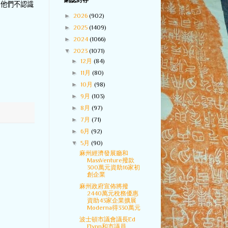
網誌封存
多他們不認識
►
2026
(902)
►
2025
(1409)
►
2024
(1066)
▼
2023
(1071)
►
12月
(84)
►
11月
(80)
►
10月
(98)
►
9月
(103)
►
8月
(97)
►
7月
(71)
►
6月
(92)
▼
5月
(90)
麻州經濟發展廳和
MassVenture撥款
300萬元資助16家初
創企業
麻州政府宣佈將撥
2440萬元稅務優惠
資助43家企業擴展
Moderna得330萬元
波士頓市議會議長Ed
Flynn和市議員