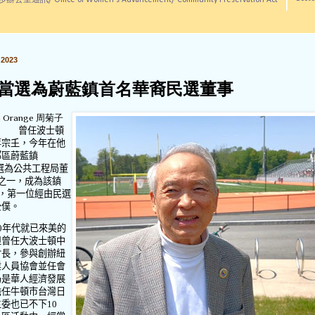
訊/ Office of Women's Advancement/ Community Preservation Act
2023
當選為蔚藍鎮首名華裔民選董事
Orange 周菊子
曾任波士頓
蔣宗
𡈼
，今年在他
郊區蔚藍鎮
選為公共工程局董
之一，成為該鎮
，第一位經由民選
公僕。
0
年代就已來美的
但曾任大波士頓中
會長，參與創辦紐
業人員協會並任會
仍是華人經濟發展
擔任牛頓市台灣日
委也已不下10