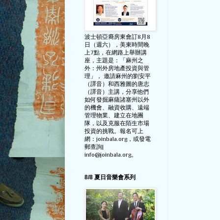
波士頓亞裔房東會訂8月8
日（週六），美東時間晚
上7點，在網路上舉辦講
座，主題是：「麻州之
外：州外房地產投資與管
理」， 邀請麻州的劉安平
（譯音）和西雅圖的唐志
（譯音）主講，分享他們
如何發掘麻薩諸塞州以外
的機會、融資收購、遠端
管理物業、建立在地團
隊，以及克服在陌生市場
投資的挑戰。報名可上
網：joinbala.org，或發電
郵查詢|
info@joinbala.org。
8/8 夏日音樂會系列