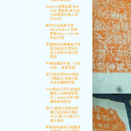
Quincy 億萬富豪 Bob
Hale 灑慈善 麻大波
士頓畢業生每人得
1000元
麻州文化協會主席
Nina Fialkow 宣佈
辭職 Marc Carrollr
即起代理
美國聯邦就業機會平等
委員會副主席到訪
波士頓和台僑代表
晤談
中華頤養院年會「引領
向前」 政要雲集
波士頓市府MOIA撥款
71萬餘元 資助15家
非牟利機構營運
Avid電信公司不當發送
機器人自動撥號電
話 Campbell等51銘
總檢察長提告
第127屆波士頓馬拉松
賽打破紀錄共籌款
4020萬 10K賽6/25
截止報名
華美福利會執行長陳美