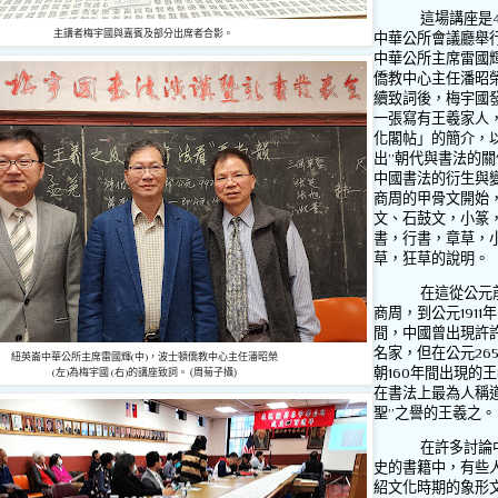
這場講座是
主講者梅宇國與嘉賓及部分出席者合影。
中華公所會議廳舉
中華公所主席雷國
僑教中心主任潘昭
續致詞後，梅宇國
一張寫有王羲家人
化閣帖」的簡介，
出
”
朝代與書法的關
中國書法的衍生與
商周的甲骨文開始
文、石鼓文，小篆
書，行書，章草，
草，狂草的說明。
在這從公元
商周，到公元
1911
年
間，中國曾出現許
名家，但在公元
26
紐英崙中華公所主席雷國輝
(
中
)
，波士頓僑教中心主任潘昭榮
朝
160
年間出現的王
(
左
)
為梅宇國
(
右
)
的講座致詞。 (周菊子攝)
在書法上最為人稱
聖
”
之譽的王羲之。
在許多討論
史的書籍中，有些
紹文化時期的象形