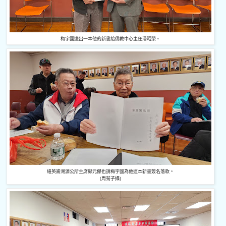
梅宇國送出一本他的新書給僑教中心主任潘昭榮。
紐英崙溯源公所主席鄺元傑也請梅宇國為他這本新書簽名落款。
(周菊子攝)