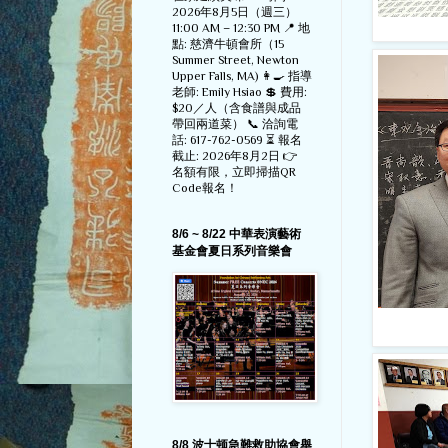
2026年8月5日（週三）
11:00 AM – 12:30 PM 📍 地
點: 慈濟牛頓會所（15
Summer Street, Newton
Upper Falls, MA) 👩‍🍳 指導
老師: Emily Hsiao 💲 費用:
$20／人（含食譜與成品
帶回兩道菜） 📞 洽詢電
話: 617-762-0569 ⏳ 報名
截止: 2026年8月2日 👉
名額有限，立即掃描QR
Code報名！
8/6 ~ 8/22 中華表演藝術
基金會夏日系列音樂會
8/8 波士顿急難救助協會舉