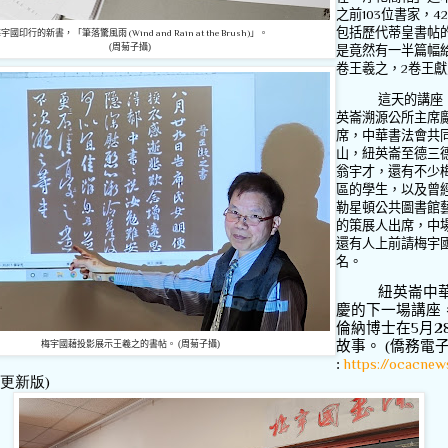
之前
103
位書家，
4
包括歷代蒂皇書帖
梅宇國印行的新書，「筆落驚風雨
(Wind and Rain at the Brush)
」。
(周菊子攝)
是竟然有一半篇幅
卷王羲之，
2
卷王獻
這天的講座
英崙溯源公所主席
席，中華書法會共
山，紐英崙至德三
翁宇才，還有不少
區的學生，以及曾
勒星頓公共圖書館
的策展人出席，中
還有人上前請梅宇
名。
紐英崙中
慶的下一場講座
倫納博士在
5
月
2
故事。 (僑務電
梅宇國藉投影展示王羲之的書帖。 (周菊子攝)
:
https://ocacnews
 (更新版)