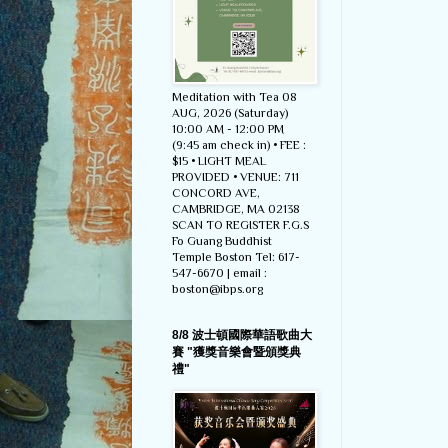
Meditation with Tea 08
AUG, 2026 (Saturday)
10:00 AM - 12:00 PM
(9:45 am check in) • FEE :
$15 • LIGHT MEAL
PROVIDED • VENUE: 711
CONCORD AVE,
CAMBRIDGE, MA 02138
SCAN TO REGISTER F.G.S
Fo Guang Buddhist
Temple Boston Tel: 617-
547-6670 | email :
boston@ibps.org
8/8 波士頓國際華語歌曲大
賽 "獲獎音樂會暨頒獎典
禮"