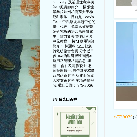
Security) 及治理注意事项
🌺中風講師簡介： 楊韻臻
畢業於加州柏克萊大學神
經科學系，目前是 Tedy‘s
Team 中風康復卓越中心的
學生代表，也是麻省總醫
院研究所的語言治療研究
生，致力於失語症研究及
中風教育。 🌺AI 應用講師
簡介： 林麗珠, 波士顿急
難救助協會會長,分享近日
參加AI治理研習班有關AI
運用及管理相關訊息. 學
歷： 會計及電腦硕士, 教
育管理博士. 兼任新英格蘭
台灣商會财務,及波士頓政
大校友會财務 🌹請踴躍報
名. 截止日期： 8/5/2026
8/8 佛光山茶禪
e/339079
)