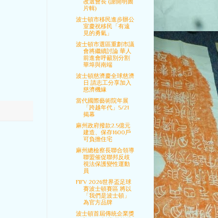
改選會長 (謝開明圖
片輯)
波士頓市移民進步辦公
室慶祝移民「有遠
見的勇氣」
波士頓市選區重劃市議
會將繼續討論 華人
前進會呼籲別分割
華埠與南端
波士頓慈濟慶全球慈濟
日 請志工分享加入
慈濟機緣
當代國際藝術院年展
「跨越年代」5/21
揭幕
麻州政府撥款2.5億元
建造、保存1600戶
可負擔住宅
麻州總檢察長聯合領導
聯盟催促聯邦反歧
視法保護變性運動
員
FIFV 2026世界盃足球
賽波士頓賽區 將以
「我們是波士頓」
為官方品牌
波士頓首屆傳統企業獎