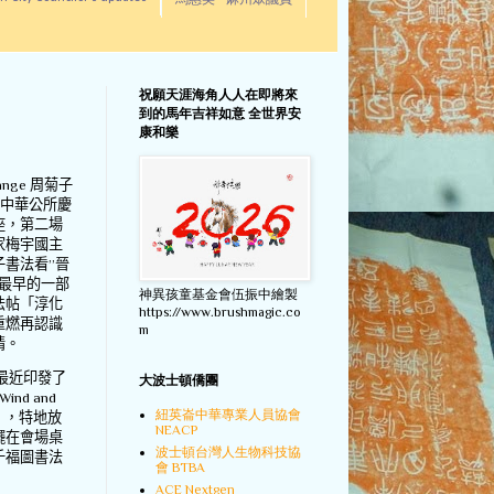
馬惠美 - 麻州眾議員
祝願天涯海角人人在即將來
到的馬年吉祥如意 全世界安
康和樂
nge
周菊子
中華公所慶
座，第二場
家梅宇國主
子書法看
”
晉
最早的一部
神異孩童基金會伍振中繪製
法帖「淳化
https://www.brushmagic.co
重燃再認識
m
情。
最近印發了
大波士頓僑團
Wind and
紐英崙中華專業人員協會
」，特地放
NEACP
擺在會場桌
波士頓台灣人生物科技協
千福圖書法
會 BTBA
ACE Nextgen