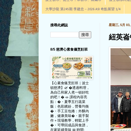
波士頓市、昆士市，摩頓市、羅爾市
波士頓移民進步辦公室通
大學沙龍 第245期 李建忠－2026 ASI 奇點展望 1/4
搜尋此網誌
星期三, 5月 03, 
紐英崙
8/5 慈濟心素食儀烹飪班
【心素食儀烹飪班｜波士
頓慈濟】🌿 �透過料理，
為自己和家人煮一頓好吃
的吧！� 🥗 課程內容亮
點：�・夏季五行蔬菜
飯：色彩繽紛，營養均衡
�・手工豆包捲：外酥內
嫩，健康美味�・親手製
作＋現場教學，輕鬆上手
�・可帶回成品與食譜，
在家延續美味 📅 時間: