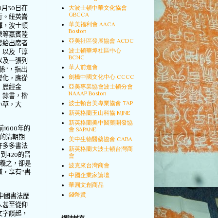
4
月
30
日在
大波士頓中華文化協會
GBCCA
行。紐英崙
華美福利會 AACA
輝，波士頓
Boston
榮等嘉賓陸
亞美社區發展協會 ACDC
發給出席者
波士頓華埠社區中心
，以及「淳
BCNC
以及一張列
華人前進會
係
”
，指出
劍橋中國文化中心 CCCC
變化，應從
，歷經金
亞美專業協會波士頓分會
NAAAP Boston
，隸書，楷
波士頓台美專業協會 TAP
小草，大
新英格蘭玉山科協 MJNE
新英格蘭美中醫藥開發協
前
1600
年的
會 SAPANE
的清朝期
美中生物醫藥協會 CABA
許多多書法
新英格蘭大波士頓台灣商
5
到
420
的晉
會
羲之，卻是
波克來台灣商會
道，享有
”
書
中國企業家論壇
華圓文創商品
錢幣賞
中國書法歷
人甚至從仰
文字談起，