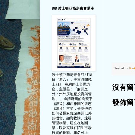
8/8 波士頓亞裔房東會講座
Posted by
Bos
波士頓亞裔房東會訂8月8
日（週六），美東時間晚
上7點，在網路上舉辦講
沒有留
座，主題是：「麻州之
外：州外房地產投資與管
理」， 邀請麻州的劉安平
發佈留
（譯音）和西雅圖的唐志
（譯音）主講，分享他們
如何發掘麻薩諸塞州以外
的機會、融資收購、遠端
管理物業、建立在地團
隊，以及克服在陌生市場
投資的挑戰。報名可上