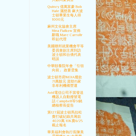
Quincy 億萬富豪 Bob
Hale 灑慈善 麻大波
士頓畢業生每人得
1000元
麻州文化協會主席
Nina Fialkow 宣佈
辭職 Marc Carrollr
即起代理
美國聯邦就業機會平等
委員會副主席到訪
波士頓和台僑代表
晤談
中華頤養院年會「引領
向前」 政要雲集
波士頓市府MOIA撥款
71萬餘元 資助15家
非牟利機構營運
Avid電信公司不當發送
機器人自動撥號電
話 Campbell等51銘
總檢察長提告
第127屆波士頓馬拉松
賽打破紀錄共籌款
4020萬 10K賽6/25
截止報名
華美福利會執行長陳美