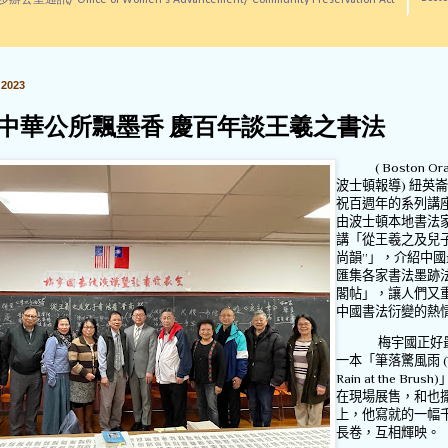
訊/ Office of Women's Advancement/ Community Preservation Act
2023
中華公所飄墨香 慶百年談王羲之書法
( Boston Ora
波士頓報導
)
紐英崙
祝百週年的系列講
由波士頓本地書法
講「從王羲之及兒
尚韻
”
」，介紹中國
匯集各家書法墨跡
閣帖」，讓人們又
中國書法衍變的熱
梅宇國正好
一本「筆落驚風雨
(
Rain at the Brush)
在現場展售，和也
上，他寫就的一幅
長卷，互相輝映。