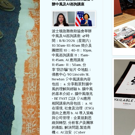
辦中風及AI咨詢講座
波士顿急難救助協會舉辦
中風及AI咨詢講座: 🌿時
間：8/8/2026（星期六）
10:30am-10:40am 簡介及
團體照 10：40-11：10pm,
中風咨詢講座 11：15am-
11:45am, AI 應用講座
11:45am- 11：50am, 分
享”防詐騙”短片 🌻地點：
僑教中心 90 Lincoln St.
Newton 🎈中風講座內容
包括： a. 分享觀眾對腦中
風的理解與經驗 b. 腦中風
的基本介紹 c. 腦中風徵兆
- BE FAST 口訣 🎈AI應用
相関講座內容包括： a. AI
在環境, 社會及治理（ESG)
面向之應用 b. AI 導入策略
與公司管理：企業規劃思
維與轉型, 分析客户及團隊
的痛點, 解決問題,製造商
機 c. AI 治安（Cyber