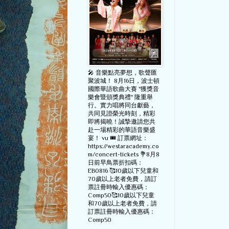
🎤 音樂點亮夢想，歌聲匯
聚波城！ 8月16日，波士頓
國際華語歌曲大賽 "獲獎音
樂會暨頒獎典禮" 隆重舉
行。實力唱將同台獻藝，
共同見證榮光時刻，精彩
即將揭曉！誠摯邀請您共
赴一場精彩的華語音樂盛
宴！ vu 🎟️ 訂票網址：
https://westaracademy.co
m/concert-tickets 💐8月8
日前早鳥票折扣碼：
EB0816 🥰10歲以下兒童和
70歲以上老者免費，請訂
票註冊時輸入優惠碼：
Comp50🥰10歲以下兒童
和70歲以上老者免費，請
訂票註冊時輸入優惠碼：
Comp50