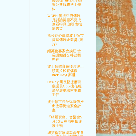
霞榮獲Tufts大學榮
譽公共服務博士學
位
WGBH 慶祝亞裔傳統
月討論從看不見成
為看得見 頒獎表揚
陳秀英
溫莎點心贏得波士頓市
首屆傳統企業獎 (圖
片)
紐英倫客家會換屆 會
長謝如鍵交棒給劉
秀春
波士頓體育會悼念波士
頓馬拉松賽偶像
Rick Hoyt 辭世
Healey 州長指派麻州
參議員Gobi出任經
濟發展廳鄉村事務
主任
波士頓市長吳弭宣佈推
出改善街道安全計
畫
「綺麗寶島」音樂會5
月20日在雨中抵達
波士頓
紐英倫客家鄉親會年會