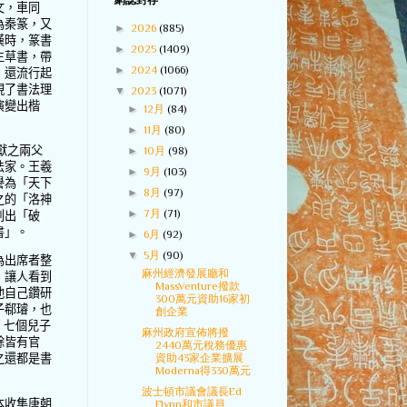
網誌封存
文，車同
為秦篆，又
►
2026
(885)
漢時，篆書
►
2025
(1409)
生草書，帶
►
2024
(1066)
，還流行起
現了書法理
▼
2023
(1071)
演變出楷
►
12月
(84)
►
11月
(80)
獻之兩父
►
10月
(98)
法家。王羲
►
9月
(103)
譽為「天下
►
8月
(97)
之的「洛神
►
7月
(71)
創出「破
書」。
►
6月
(92)
▼
5月
(90)
為出席者整
麻州經濟發展廳和
，讓人看到
MassVenture撥款
他自己鑽研
300萬元資助16家初
子郗璿，也
創企業
，七個兒子
麻州政府宣佈將撥
餘皆有官
2440萬元稅務優惠
資助43家企業擴展
之還都是書
Moderna得330萬元
波士頓市議會議長Ed
本收集唐朝
Flynn和市議員