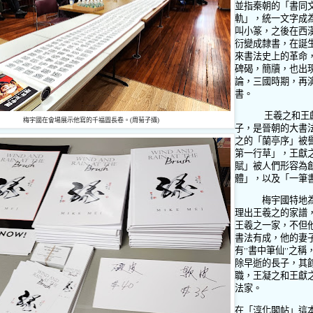
並指秦朝的「書同
軌」，統一文字成
叫小篆，之後在西
衍變成隸書，在誕
來書法史上的革命
碑碣，簡牘，也出
論，三國時期，再
書。
王羲之和王
梅宇國在會場展示他寫的千福圖長卷。(周菊子攝)
子，是晉朝的大書
之的「蘭亭序」被
第一行草」，王獻
賦」被人們形容為
體」，以及「一筆
梅宇國特地
理出王羲之的家譜
王羲之一家，不但
書法有成，他的妻
有
”
書中筆仙
”
之稱
除早逝的長子，其
職，王凝之和王獻
法家。
在「淳化閣帖」這