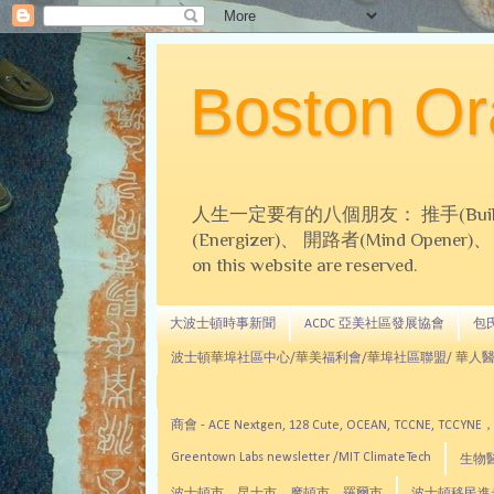
Boston 
人生一定要有的八個朋友： 推手(Builder)、
(Energizer)、 開路者(Mind Opener)、 導師(
on this website are reserved.
大波士頓時事新聞
ACDC 亞美社區發展協會
包氏文
波士頓華埠社區中心/華美福利會/華埠社區聯盟/ 華人醫
商會 - ACE Nextgen, 128 Cute, OCEAN, TC
Greentown Labs newsletter /MIT ClimateTech
生物醫藥