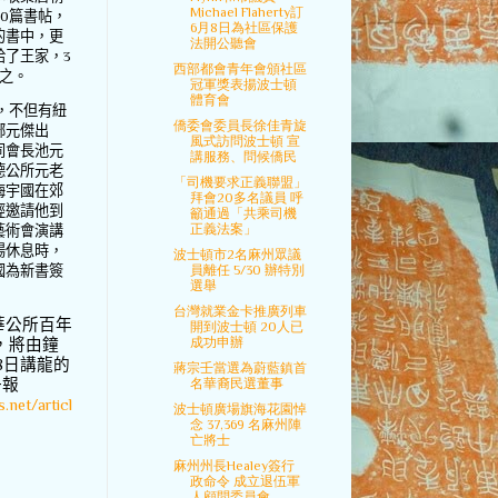
Michael Flaherty訂
20
篇書帖，
6月8日為社區保護
的書中，更
法開公聽會
給了王家，
3
西部都會青年會頒社區
之。
冠軍獎表揚波士頓
體育會
，不但有紐
僑委會委員長徐佳青旋
鄺元傑出
風式訪問波士頓 宣
同會長池元
講服務、問候僑民
德公所元老
「司機要求正義聯盟」
梅宇國在郊
拜會20多名議員 呼
經邀請他到
籲通過「共乘司機
正義法案」
藝術會演講
場休息時，
波士頓市2名麻州眾議
國為新書簽
員離任 5/30 辦特別
選舉
台灣就業金卡推廣列車
華公所百年
開到波士頓 20人已
成功申辦
，將由鐘
8
日講龍的
蔣宗壬當選為蔚藍鎮首
子報
名華裔民選董事
.net/articl
波士頓廣場旗海花園悼
念 37,369 名麻州陣
亡將士
麻州州長Healey簽行
政命令 成立退伍軍
人顧問委員會