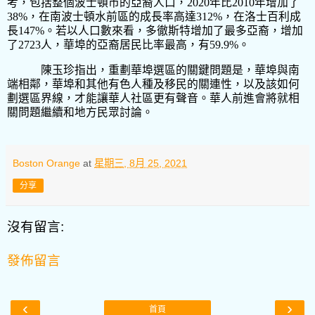
考，包括整個波士頓市的亞裔人口，
2020
年比
2010
年增加了
38%
，在南波士頓水前區的成長率高達
312%
，在洛士百利成
長
147%
。若以人口數來看，多徹斯特增加了最多亞裔，增加
了
2723
人，華埠的亞裔居民比率最高，有
59.9%
。
陳玉珍指出，重劃華埠選區的關鍵問題是，華埠與南
端相鄰，華埠和其他有色人種及移民的關連性，以及該如何
劃選區界線，才能讓華人社區更有聲音。華人前進會將就相
關問題繼續和地方民眾討論。
Boston Orange
at
星期三, 8月 25, 2021
分享
沒有留言:
發佈留言
‹
›
首頁