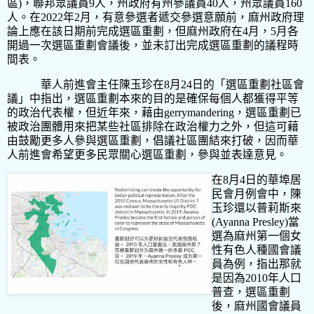
區)，聯邦眾議員9人，州政府有州參議員40人，州眾議員160
人。在2022年2月，有意參選者遞交參選意願前，麻州政府理
論上應在該日期前完成選區重劃，但麻州政府在4月，5月各
開過一次選區重劃會議後，並未訂出完成選區重劃的議程時
間表。
華人前進會主任陳玉珍在
8
月
24
日的「選區重劃社區會
議」中指出，選區重劃本來的目的是確保每個人都獲得平等
的政治代表權，但近年來，藉由
gerrymandering
，選區重劃已
被政治團體用來把某些社區排除在政治權力之外，但這可藉
由鼓勵更多人參與選區重劃，倡議社區團結來打破，因而華
人前進會希望更多民眾關心選區重劃，參與並表達意見。
在
8
月
4
日的華埠居
民會月例會中，陳
玉珍還以普莉斯來
(Ayanna Presley)
當
選為麻州第一個女
性有色人種國會議
員為例，指出那就
是因為
2010
年人口
普查，選區重劃
後，麻州國會議員