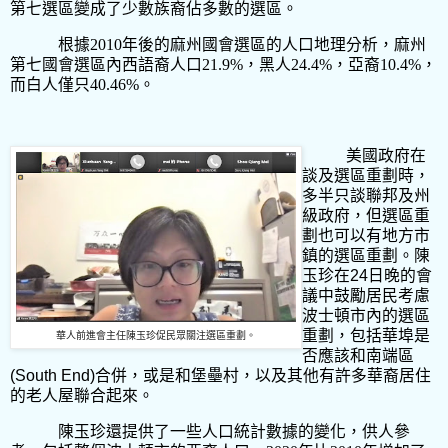
第七選區變成了少數族裔佔多數的選區。
根據
2010
年後的麻州國會選區的人口地理分析，麻州
第七國會選區內西語裔人口
21.9%
，黑人
24.4%
，亞裔
10.4%
，
而白人僅只
40.46%
。
美國政府在
談及選區重劃時，
多半只談聯邦及州
級政府，但選區重
劃也可以有地方市
鎮的選區重劃。陳
玉珍在
24
日晚的會
議中鼓勵居民考慮
波士頓市內的選區
重劃，包括華埠是
華人前進會主任陳玉珍促民眾關注選區重劃。
否應該和南端區
(South End)
合併，或是和堡壘村，以及其他有許多華裔居住
的老人屋聯合起來。
陳玉珍還提供了一些人口統計數據的變化，供人參