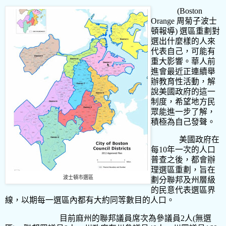
(Boston
Orange
周菊子波士
頓報導
)
選區重劃對
選出什麼樣的人來
代表自己，可能有
重大影響。華人前
進會最近正連續舉
辦
教育性活動，解
說美國政府的這一
制度，希望地方民
眾能進一步了解，
積極為自己發聲。
美國政府在
每
10
年一次的人口
普查之後，都會辦
理
選區重劃
，旨在
波士頓市選區
劃分聯邦及州層級
的民意代表選區界
線，以期每一選區內都有大約同等數目的人口。
目前麻州的聯邦議員席次為參議員2人(無選