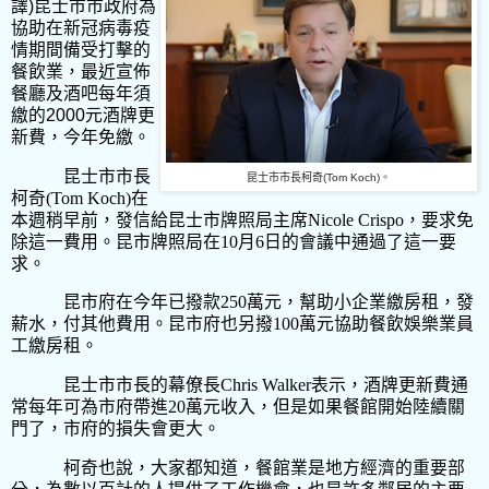
譯
)
昆士市市政府為
協助在新冠病毒疫
情期間備受打擊的
餐飲業，最近宣佈
餐廳及酒吧每年須
繳的
2000
元酒牌更
新費，今年免繳。
昆士市市長
昆士市市長柯奇
(Tom Koch)。
柯奇
(Tom Koch)
在
本週稍早前，發信給昆士市牌照局主席
Nicole Crispo
，要求免
除這一費用。昆市牌照局在
10
月
6
日的會議中通過了這一要
求。
昆市府在今年已撥款
250
萬元，幫助小企業繳房租，發
薪水，付其他費用。昆市府也另撥
100
萬元協助餐飲娛樂業員
工繳房租。
昆士市市長的幕僚長
Chris Walker
表示，酒牌更新費通
常每年可為市府帶進
20
萬元收入，但是如果餐館開始陸續關
門了，市府的損失會更大。
柯奇也說，大家都知道，餐館業是地方經濟的重要部