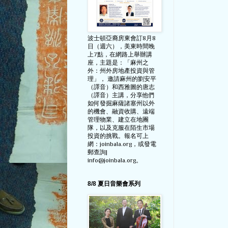
波士頓亞裔房東會訂8月8
日（週六），美東時間晚
上7點，在網路上舉辦講
座，主題是：「麻州之
外：州外房地產投資與管
理」， 邀請麻州的劉安平
（譯音）和西雅圖的唐志
（譯音）主講，分享他們
如何發掘麻薩諸塞州以外
的機會、融資收購、遠端
管理物業、建立在地團
隊，以及克服在陌生市場
投資的挑戰。報名可上
網：joinbala.org，或發電
郵查詢|
info@joinbala.org。
8/8 夏日音樂會系列