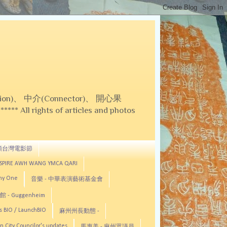
on)、 中介(Connector)、 開心果
 All rights of articles and photos
頓台灣電影節
ASPIRE AWH WANG YMCA QARI
any One
音樂 - 中華表演藝術基金會
 - Guggenheim
s BIO / LaunchBIO
麻州州長動態 -
n City Councilor's updates