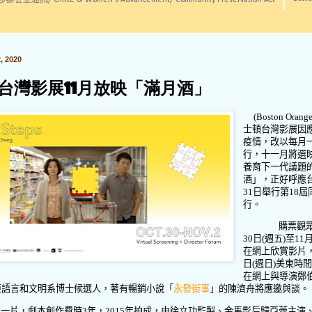
訊/ Office of Women's Advancement/ Community Preservation Act
 2020
台灣影展11月放映「滿月酒」
(Boston Orange
士頓台灣影展因
疫情，改以每月
行，十一月將選
養育下一代議題
酒」，正好呼應
31
日舉行第
18
屆
行。
購票觀
30
日
(
週五
)
至
11
在網上欣賞影片
日
(
週日
)
美東時
在網上與導演鄭
亞語言和文明系博士候選人，著有暢銷小說「
永發街事
」的陳濟舟將應邀與談。
」一片，劇本創作費時
3
年，
2015
年拍成，由徐立功監製、金馬影后歸亞蕾主演