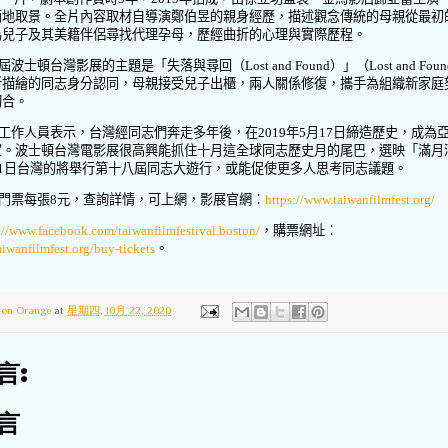
兩地取景。全片內容取材自導演鄭伯昱的親身經歷，描述觀念傳統的母親從最初
為兒子及其美籍伴侶尋找代理孕母，歷經曲折的心理與實際歷程。
屆波士頓台灣影展的主題是「失落與尋回（
Lost and Found
）」（
Lost and Foun
所描繪的同志身分認同，母親接受兒子出櫃，兩人關係修復，攜手為組織新家庭
切合。
工作人員表示，台灣經同志們奔走多年後，在
2019
年
5
月
17
日締造歷史，成為
家。波士頓台灣電影展很高興能抓住十月這全球同志歷史月的尾巴，選映「滿月
1
日台灣的將舉行第十八屆同志大遊行，或能促使更多人思考同志議題。
門票每張
8
元，查詢詳情，可上網，影展官網：
https://www.taiwanfilmfest.org/
://www.facebook.com/taiwanfilmfestival.boston/
，購票網址：
aiwanfilmfest.org/buy-tickets
。
ton Orange
at
星期四, 10月 22, 2020
言:
言