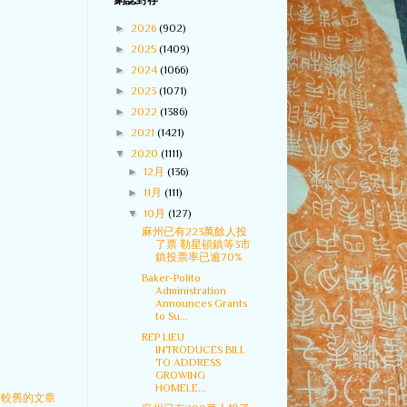
網誌封存
►
2026
(902)
►
2025
(1409)
►
2024
(1066)
►
2023
(1071)
►
2022
(1386)
►
2021
(1421)
▼
2020
(1111)
►
12月
(136)
►
11月
(111)
▼
10月
(127)
麻州已有223萬餘人投
了票 勒星頓鎮等3市
鎮投票率已逾70%
Baker-Polito
Administration
Announces Grants
to Su...
REP LIEU
INTRODUCES BILL
TO ADDRESS
GROWING
HOMELE...
較舊的文章