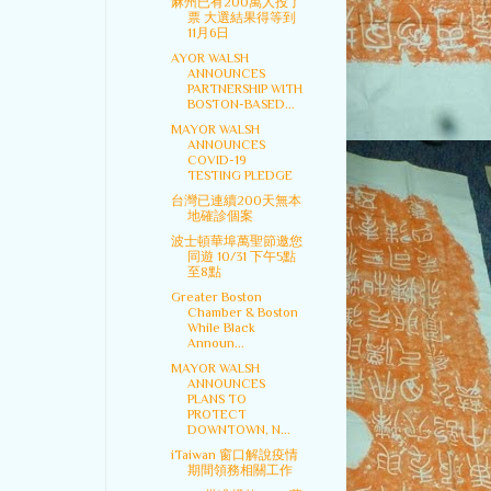
麻州已有200萬人投了
票 大選結果得等到
11月6日
AYOR WALSH
ANNOUNCES
PARTNERSHIP WITH
BOSTON-BASED...
MAYOR WALSH
ANNOUNCES
COVID-19
TESTING PLEDGE
台灣已連續200天無本
地確診個案
波士頓華埠萬聖節邀您
同遊 10/31 下午5點
至8點
Greater Boston
Chamber & Boston
While Black
Announ...
MAYOR WALSH
ANNOUNCES
PLANS TO
PROTECT
DOWNTOWN, N...
iTaiwan 窗口解說疫情
期間領務相關工作