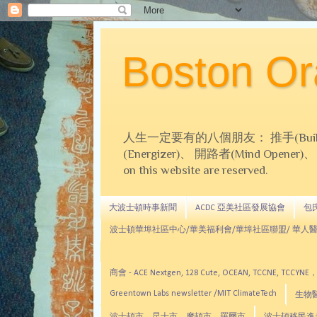
Boston 
人生一定要有的八個朋友： 推手(Builder)、
(Energizer)、 開路者(Mind Opener)、 導師(
on this website are reserved.
大波士頓時事新聞
ACDC 亞美社區發展協會
包氏文
波士頓華埠社區中心/華美福利會/華埠社區聯盟/ 華人醫
商會 - ACE Nextgen, 128 Cute, OCEAN, TC
Greentown Labs newsletter /MIT ClimateTech
生物醫藥