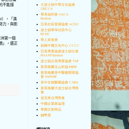
的不能接
大波士頓中華文化協會
GBCCA
華美福利會 AACA
Boston
d
），「滿
努力，與影
亞美社區發展協會 ACDC
波士頓華埠社區中心
BCNC
亞洲第一個
華人前進會
酒」，還正
劍橋中國文化中心 CCCC
亞美專業協會波士頓分會
NAAAP Boston
波士頓台美專業協會 TAP
新英格蘭玉山科協 MJNE
新英格蘭美中醫藥開發協
會 SAPANE
美中生物醫藥協會 CABA
新英格蘭大波士頓台灣商
會
波克來台灣商會
中國企業家論壇
華圓文創商品
錢幣賞