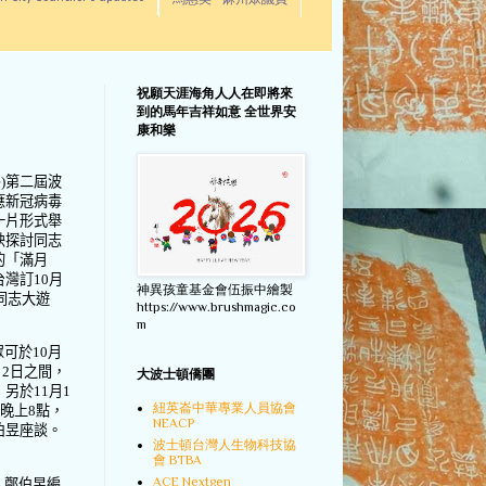
馬惠美 - 麻州眾議員
祝願天涯海角人人在即將來
到的馬年吉祥如意 全世界安
康和樂
)
第二屆波
應新冠病毒
一片形式舉
映探討同志
的「滿月
台灣訂
10
月
神異孩童基金會伍振中繪製
同志大遊
https://www.brushmagic.co
m
眾可於
10
月
月
2
日之間，
大波士頓僑團
，另於
11
月
1
紐英崙中華專業人員協會
間晚上
8
點，
NEACP
伯昱座談。
波士頓台灣人生物科技協
會 BTBA
ACE Nextgen
、鄭伯昱編