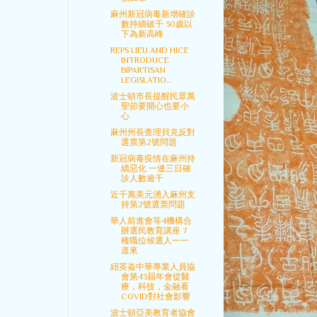
麻州新冠病毒新增確診
數持續破千 30歲以
下為新高峰
REPS LIEU AND HICE
INTRODUCE
BIPARTISAN
LEGISLATIO...
波士頓市長提醒民眾萬
聖節要開心也要小
心
麻州州長查理貝克反對
選票第2號問題
新冠病毒疫情在麻州持
續惡化 一連三日確
診人數逾千
近千萬美元湧入麻州支
持第2號選票問題
華人前進會等4機構合
辦選民教育講座 7
種職位候選人一一
道來
紐英崙中華專業人員協
會第43屆年會從醫
療，科技，金融看
COVID對社會影響
波士頓亞美教育者協會