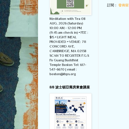
訂閱：
發佈留言
Meditation with Tea 08
AUG, 2026 (Saturday)
10:00 AM - 12:00 PM
(9:45 am check in) • FEE :
$15 • LIGHT MEAL
PROVIDED • VENUE: 711
CONCORD AVE,
CAMBRIDGE, MA 02138
SCAN TO REGISTER F.G.S
Fo Guang Buddhist
Temple Boston Tel: 617-
547-6670 | email :
boston@ibps.org
8/8 波士頓亞裔房東會講座