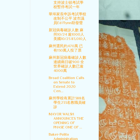
支持波士頓考試學
校暫停考試一年
華埠家長申訴考試學校
改制不公平 波市議
員Ed Flynn助發聲
新冠病毒確診人數 麻
州10/24 逾1000人
美國10/23 83,010人
麻州選民約470萬 已
有130萬人投了票
麻州新冠病毒確診人數
連續兩日破900 全
世界確診人數已逾
4000萬
Broad Coalition Calls
on Senate to
Extend 2020
Cen...
麻州學校有累計388名
學生233名教職員確
診
MAYOR WALSH
ANNOUNCES THE
OPENING OF
PHASE ONE OF ...
Baker-Polito
Administration