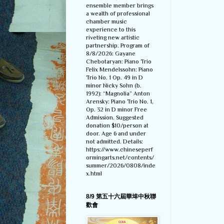
ensemble member brings
a wealth of professional
chamber music
experience to this
riveting new artistic
partnership. Program of
8/8/2026: Gayane
Chebotaryan: Piano Trio
Felix Mendelssohn: Piano
Trio No. 1 Op. 49 in D
minor Nicky Sohn (b.
1992): “Magnolia” Anton
Arensky: Piano Trio No. 1,
Op. 32 in D minor Free
Admission. Suggested
donation $10/person at
door. Age 6 and under
not admitted. Details:
https://www.chineseperf
ormingarts.net/contents/
summer/2026/0808/inde
x.html
8/9 第五十六屆華埠中秋聯
歡會