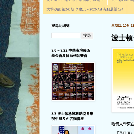
波士頓市、昆士市，摩頓市、羅爾市
波士頓移民進步辦公室通
大學沙龍 第245期 李建忠－2026 ASI 奇點展望 1/4
搜尋此網誌
星期四, 10月 22,
波士頓
8/6 ~ 8/22 中華表演藝術
基金會夏日系列音樂會
8/8 波士顿急難救助協會舉
辦中風及AI咨詢講座
哈佛大學東
「滿月酒