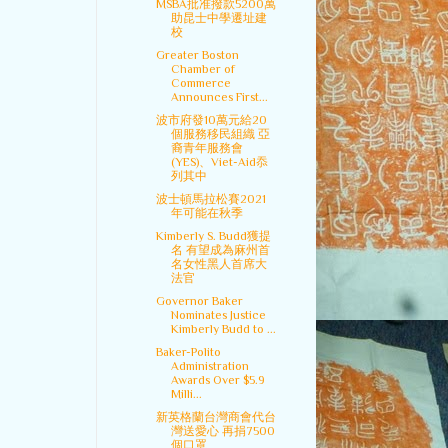
MSBA批准撥款5200萬
助昆士中學遷址建
校
Greater Boston
Chamber of
Commerce
Announces First...
波市府發10萬元給20
個服務移民組織 亞
裔青年服務會
(YES)、Viet-Aid忝
列其中
波士頓馬拉松賽2021
年可能在秋季
Kimberly S. Budd獲提
名 有望成為麻州首
名女性黑人首席大
法官
Governor Baker
Nominates Justice
Kimberly Budd to ...
Baker-Polito
Administration
Awards Over $5.9
Milli...
新英格蘭台灣商會代台
灣送愛心 再捐7500
個口罩