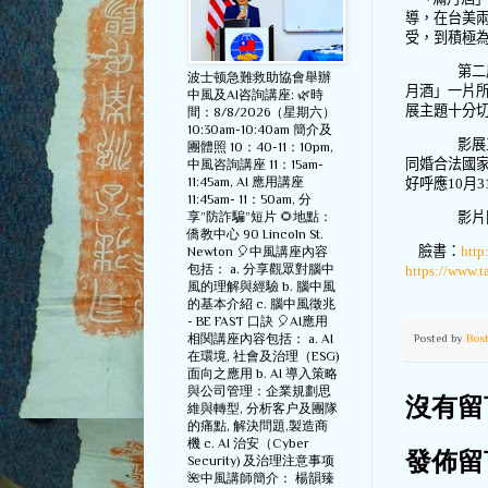
導，在台美
受，到積極
第二
波士顿急難救助協會舉辦
月酒」一片
中風及AI咨詢講座: 🌿時
展主題十分
間：8/8/2026（星期六）
10:30am-10:40am 簡介及
影展
團體照 10：40-11：10pm,
同婚合法國
中風咨詢講座 11：15am-
11:45am, AI 應用講座
好呼應
10
月
3
11:45am- 11：50am, 分
享”防詐騙”短片 🌻地點：
影片
僑教中心 90 Lincoln St.
臉書：
http
Newton 🎈中風講座內容
包括： a. 分享觀眾對腦中
https://www.t
風的理解與經驗 b. 腦中風
的基本介紹 c. 腦中風徵兆
- BE FAST 口訣 🎈AI應用
相関講座內容包括： a. AI
Posted by
Bos
在環境, 社會及治理（ESG)
面向之應用 b. AI 導入策略
與公司管理：企業規劃思
沒有留
維與轉型, 分析客户及團隊
的痛點, 解決問題,製造商
機 c. AI 治安（Cyber
發佈留
Security) 及治理注意事项
🌺中風講師簡介： 楊韻臻