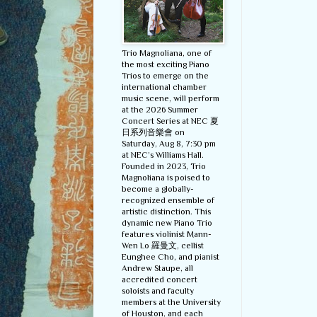
Trio Magnoliana, one of
the most exciting Piano
Trios to emerge on the
international chamber
music scene, will perform
at the 2026 Summer
Concert Series at NEC 夏
日系列音樂會 on
Saturday, Aug 8, 7:30 pm
at NEC’s Williams Hall.
Founded in 2023, Trio
Magnoliana is poised to
become a globally-
recognized ensemble of
artistic distinction. This
dynamic new Piano Trio
features violinist Mann-
Wen Lo 羅曼文, cellist
Eunghee Cho, and pianist
Andrew Staupe, all
accredited concert
soloists and faculty
members at the University
of Houston, and each