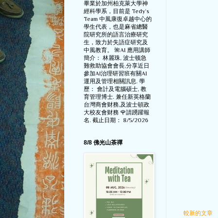
畢業於加州柏克萊大學神
經科學系，目前是 Tedy‘s
Team 中風康復卓越中心的
學生代表，也是麻省總醫
院研究所的語言治療研究
生，致力於失語症研究及
中風教育。 🌺AI 應用講師
簡介： 林麗珠, 波士顿急
難救助協會會長,分享近日
參加AI治理研習班有關AI
運用及管理相關訊息. 學
歷： 會計及電腦硕士, 教
育管理博士. 兼任新英格蘭
台灣商會财務,及波士頓政
大校友會财務 🌹請踴躍報
名. 截止日期： 8/5/2026
8/8 佛光山茶禪
較新的文章