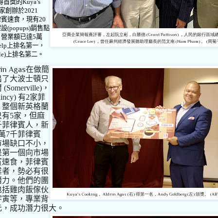
得首獎的
Kuya’s
家創辦於
2021
律賓速食，現有
20
架設
(popups)
銷售點
亞裔企業簡報賽評審，左起阮立彬，白勝德 (Grant Pattison) ，人民的銀行區
，營業額已達
5
萬
(Grace Lee) ，曾任麻州經濟發展聽助理廳長的范文南 (Nam Pham) 。 (周菊
elp
上排名第一，
e)
上排名第二。
rin Agas
在做簡
出了大波士頓只
爾
(Somerville)
，
incy)
有
2
家菲
，整個新英格蘭
只有
5
家，但麻
千菲律賓人，新
萬
7
千菲律賓
市場缺口不小，
是第一個向市場
賓速食，菲律賓
業者，勢必有很
潛力。他們的團
包括雞肉飯傢伙
Kuya's Cooking， Aldrin Agas (右) 得第一名，Andy Goldberg (左) 頒獎。
(A
宇寅等，專業背
元，成功潛力很大。