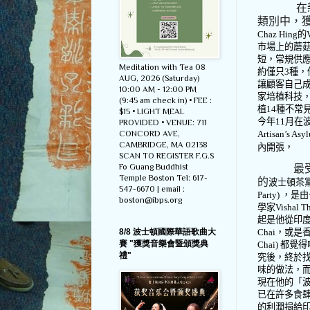
在
類別中，
Chaz Hing
的
市場上的蘑
短，常規供
Meditation with Tea 08
約僅只
3
種，
AUG, 2026 (Saturday)
讓顧客自己
10:00 AM - 12:00 PM
家培植科技
(9:45 am check in) • FEE :
植
14
種不常
$15 • LIGHT MEAL
今年
11
月在
PROVIDED • VENUE: 711
Artisan’s Asy
CONCORD AVE,
CAMBRIDGE, MA 02138
內開張，
SCAN TO REGISTER F.G.S
Fo Guang Buddhist
最
Temple Boston Tel: 617-
的
波士頓茶
547-6670 | email :
Party)
，是由
boston@ibps.org
學家
Vishal T
起是他從印
8/8 波士頓國際華語歌曲大
Chai
，或是
賽 "獲獎音樂會暨頒獎典
Chai)
都覺得
禮"
究後，終於
味的做法，
現在他的「
已在許多食
的利潤捐給