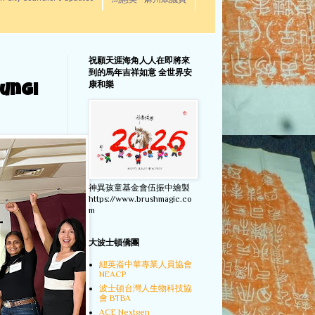
馬惠美 - 麻州眾議員
祝願天涯海角人人在即將來
到的馬年吉祥如意 全世界安
康和樂
ungi
神異孩童基金會伍振中繪製
https://www.brushmagic.co
m
大波士頓僑團
紐英崙中華專業人員協會
NEACP
波士頓台灣人生物科技協
會 BTBA
ACE Nextgen