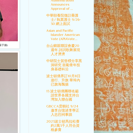
Administration
Announces
Approval of ...
中華頤養院徵註冊護
士/ 執業護士 9/26-
30 網上面試
Asian and Pacific
Islander American
Vote (APIAVote...
台山鄉親聯誼會慶20
周菊子攝)
週年 詩詞歌舞展現
人才濟濟
中研院士賀曾樸分享黑
洞研究 鼓勵青年投
身基礎科沿
波士頓僑界訂10月8日
遊行、升旗 華埠內
已旗海飄揚
13 波士頓僑團聯名籲
請世界各國支持台
灣加入聯合國
GBCCA雲鶴社 9/24
邀李台憶述李學正
入忠烈祠事蹟
2023波士頓馬拉松賽
約2萬3千人符合資
格參賽