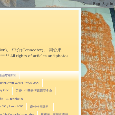
on)、 中介(Connector)、 開心果
 All rights of articles and photos
頓台灣電影節
ASPIRE AWH WANG YMCA QARI
any One
音樂 - 中華表演藝術基金會
 - Guggenheim
s BIO / LaunchBIO
麻州州長動態 -
n City Councilor's updates