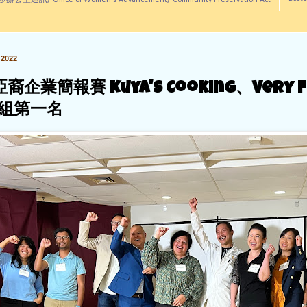
訊/ Office of Women's Advancement/ Community Preservation Act
2022
 亞裔企業簡報賽 Kuya's Cooking、Very F
組第一名