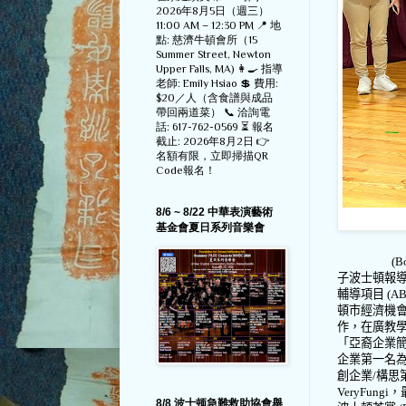
2026年8月5日（週三）
11:00 AM – 12:30 PM 📍 地
點: 慈濟牛頓會所（15
Summer Street, Newton
Upper Falls, MA) 👩‍🍳 指導
老師: Emily Hsiao 💲 費用:
$20／人（含食譜與成品
帶回兩道菜） 📞 洽詢電
話: 617-762-0569 ⏳ 報名
截止: 2026年8月2日 👉
名額有限，立即掃描QR
Code報名！
8/6 ~ 8/22 中華表演藝術
基金會夏日系列音樂會
(B
子波士頓報
輔導項目
(A
頓市經濟機
作，在廣教
「亞裔企業
企業第一名
創企業
/
構思
VeryFungi
，
8/8 波士顿急難救助協會舉