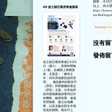
錄影，今日
址上，供大
8/8 波士頓亞裔房東會講座
https://honce
ias/4h43topz
Posted by
Bos
沒有留
發佈留
波士頓亞裔房東會訂8月8
日（週六），美東時間晚
上7點，在網路上舉辦講
座，主題是：「麻州之
外：州外房地產投資與管
理」， 邀請麻州的劉安平
（譯音）和西雅圖的唐志
（譯音）主講，分享他們
如何發掘麻薩諸塞州以外
的機會、融資收購、遠端
管理物業、建立在地團
隊，以及克服在陌生市場
投資的挑戰。報名可上