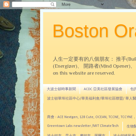
Boston 
人生一定要有的八個朋友： 推手(Builder)、
(Energizer)、 開路者(Mind Opener)、 導師(
on this website are reserved.
大波士頓時事新聞
ACDC 亞美社區發展協會
包氏文
波士頓華埠社區中心/華美福利會/華埠社區聯盟/ 華人醫
商會 - ACE Nextgen, 128 Cute, OCEAN, TC
Greentown Labs newsletter /MIT ClimateTech
生物醫藥