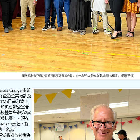
華美福利會亞裔企業簡報比賽參賽者合影。右一為Wise Mouth Tea創辦人楊雷。 (周菊子攝)
oston Orange
周菊
導
)
亞裔企業培訓及
BTM)
日前和波士
會和包容辦公室合
學校禮堂舉辦第
2
屆
簡報比賽」。現存
為
Kuya’s
烹飪，新
第一名為
最受觀眾歡迎獎為