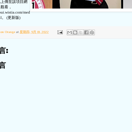
已上傳至該項目網
眾觀看，
oui.wistia.com/med
4l
。 (更新版)
ton Orange
at
星期四, 9月 01, 2022
言:
言