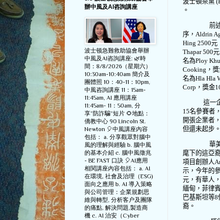
波士頓茶黨
(
辦中風及AI咨詢講座
。
前
序，
Aldrin A
Hing 2500
元
波士顿急難救助協會舉辦
Thapar 500
元
中風及AI咨詢講座: 🌿時
名為
Ploy Kh
間：8/8/2026（星期六）
Cooking
，獎
10:30am-10:40am 簡介及
名為
Hla Hla
團體照 10：40-11：10pm,
Corp
，獎金
1
中風咨詢講座 11：15am-
11:45am, AI 應用講座
這一企業
11:45am- 11：50am, 分
15
名參賽者
享”防詐騙”短片 🌻地點：
開張企業者
僑教中心 90 Lincoln St.
但還未起步
Newton 🎈中風講座內容
包括： a. 分享觀眾對腦中
華
風的理解與經驗 b. 腦中風
的基本介紹 c. 腦中風徵兆
麾下的這亞
- BE FAST 口訣 🎈AI應用
項目創辦人
A
相関講座內容包括： a. AI
示，今年的
在環境, 社會及治理（ESG)
元，有華人
面向之應用 b. AI 導入策略
緬甸，菲律
與公司管理：企業規劃思
巴基斯坦等
8
維與轉型, 分析客户及團隊
裔。
的痛點, 解決問題,製造商
機 c. AI 治安（Cyber