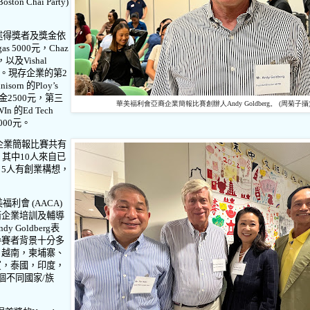
Boston Chai Party)
述得獎者及獎金依
gas 5000
元，
Chaz
，以及
Vishal
。現存企業的第
2
unisorn
的
Ploy’s
金
2500
元，第三
華美福利會亞裔企業簡報比賽創辦人Andy Goldberg。 (周菊子攝
 WIn
的
Ed Tech
000
元。
簡報比賽共有
，其中
10
人來自已
，
5
人有創業構想，
。
美福利會
(AACA)
裔企業培訓及輔導
ndy Goldberg
表
參賽者背景十分多
，越南，柬埔寨、
賓，泰國，印度，
個不同國家
/
族