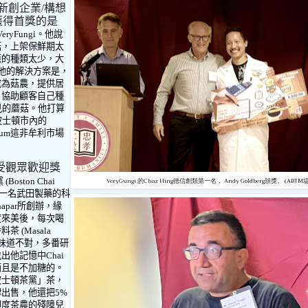
新創企業
/
構想
獲得首獎的是
VeryFungi
。他說
菇，上架保鮮期太
應的種類太少，大
他的解決方案是，
成為菇農，提供居
，協助顧客自己種
見的蘑菇。他打算
波士頓市內的
lum
這非牟利市場
受觀眾歡迎獎
黨
(Boston Chai
VeryGungi 的Chaz Hing德信創類第一名， Andy Goldberg頒獎。 (ABTM
一名武田製藥的科
hapar
所創辦，緣
度來美後，每次喝
香料茶
(Masala
味道不對，多番研
找出他記憶中
Chai
而且是不加糖的。
波士頓茶黨」茶，
肆出售，他還把
5%
印度茶農的殘障兒