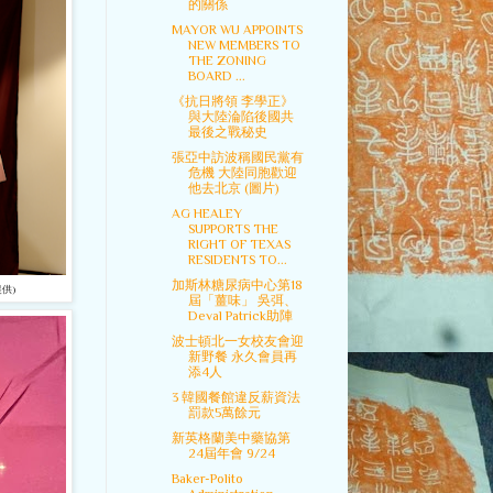
的關係
MAYOR WU APPOINTS
NEW MEMBERS TO
THE ZONING
BOARD ...
《抗日將領 李學正》
與大陸淪陷後國共
最後之戰秘史
張亞中訪波稱國民黨有
危機 大陸同胞歡迎
他去北京 (圖片)
AG HEALEY
SUPPORTS THE
RIGHT OF TEXAS
RESIDENTS TO...
加斯林糖尿病中心第18
堤供)
屆「薑味」 吳弭、
Deval Patrick助陣
波士頓北一女校友會迎
新野餐 永久會員再
添4人
3 韓國餐館違反薪資法
罰款5萬餘元
新英格蘭美中藥協第
24屆年會 9/24
Baker-Polito