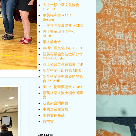
大波士頓中華文化協會
GBCCA
華美福利會 AACA
Boston
亞美社區發展協會 ACDC
波士頓華埠社區中心
BCNC
華人前進會
劍橋中國文化中心 CCCC
亞美專業協會波士頓分會
NAAAP Boston
波士頓台美專業協會 TAP
新英格蘭玉山科協 MJNE
新英格蘭美中醫藥開發協
會 SAPANE
美中生物醫藥協會 CABA
新英格蘭大波士頓台灣商
會
波克來台灣商會
中國企業家論壇
華圓文創商品
錢幣賞