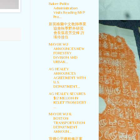
Baker-Polito
Administration
Visits Reading MVP
Pro...
新英格蘭中文教師專業
協會秋季野外研習
會長張君芳交棒 許
瑛伶接任
MAYOR WU
ANNOUNCES NEW
FORESTRY
DIVISION AND
URBAN...
AG HEALEY
ANNOUNCES
AGREEMENT WITH
U.S.
DEPARTMENT...
AG HEALEY SECURES
$12 MILLION IN
RELIEF FROM DEBT
...
MAYOR WU &
BOSTON
TRANSPORTATION
DEPARTMENT
ANNOUN...
宣傳公平繳稅修正案