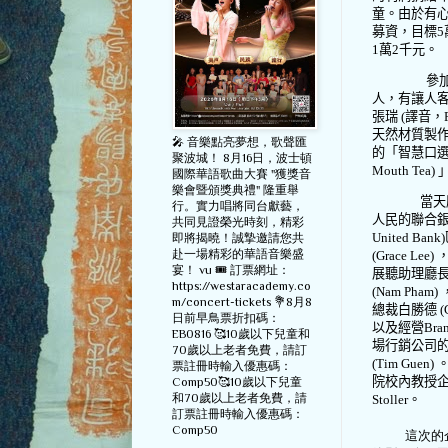
童。由於有
募資，目標
5
1
萬
2
千元。
參
人，有讓人
張瑞
(
譯音，
天然材質製
🎤 音樂點亮夢想，歌聲匯
的「智慧口
聚波城！ 8月16日，波士頓
Mouth
Tea
國際華語歌曲大賽 "獲獎音
樂會暨頒獎典禮" 隆重舉
當天
行。實力唱將同台獻藝，
人民的聯合
共同見證榮光時刻，精彩
United Bank)
即將揭曉！誠摯邀請您共
赴一場精彩的華語音樂盛
(Grace
Lee
宴！ vu 🎟️ 訂票網址：
展聽助理廳
https://westaracademy.co
(Nam
Pham
m/concert-tickets 💐8月8
總裁白勝德
(
日前早鳥票折扣碼：
以及經營
Bran
EB0816 🥰10歲以下兒童和
場行銷公司
70歲以上老者免費，請訂
(Tim
Guen
票註冊時輸入優惠碼：
院校內教授
Comp50🥰10歲以下兒童
和70歲以上老者免費，請
Stoller
。
訂票註冊時輸入優惠碼：
Comp50
這次的企