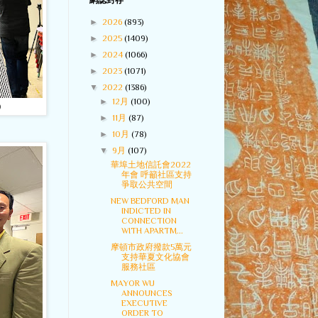
網誌封存
►
2026
(893)
►
2025
(1409)
►
2024
(1066)
►
2023
(1071)
▼
2022
(1386)
►
12月
(100)
)
►
11月
(87)
►
10月
(78)
▼
9月
(107)
華埠土地信託會2022
年會 呼籲社區支持
爭取公共空間
NEW BEDFORD MAN
INDICTED IN
CONNECTION
WITH APARTM...
摩頓市政府撥款5萬元
支持華夏文化協會
服務社區
MAYOR WU
ANNOUNCES
EXECUTIVE
ORDER TO