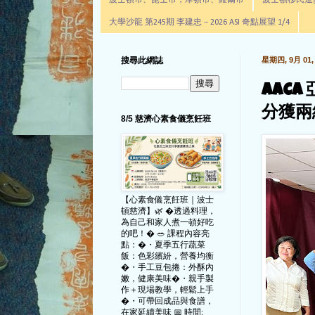
波士頓市、昆士市，摩頓市、羅爾市
波士頓移民進步辦公室通
大學沙龍 第245期 李建忠－2026 ASI 奇點展望 1/4
搜尋此網誌
星期四, 9月 01, 
AACA
分獲兩
8/5 慈濟心素食儀烹飪班
【心素食儀烹飪班｜波士
頓慈濟】🌿 �透過料理，
為自己和家人煮一頓好吃
的吧！� 🥗 課程內容亮
點：�・夏季五行蔬菜
飯：色彩繽紛，營養均衡
�・手工豆包捲：外酥內
嫩，健康美味�・親手製
作＋現場教學，輕鬆上手
�・可帶回成品與食譜，
在家延續美味 📅 時間: