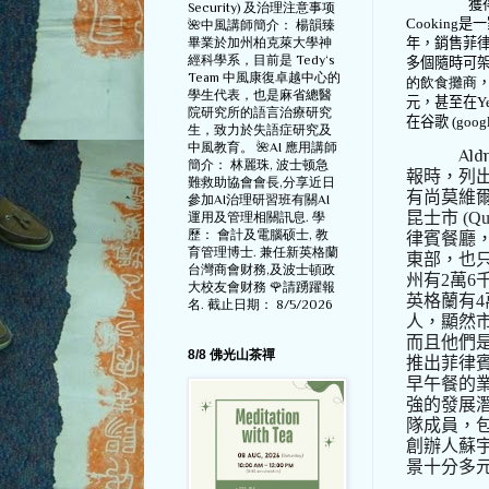
獲
Security) 及治理注意事项
Cooking
是一
🌺中風講師簡介： 楊韻臻
年，銷售菲
畢業於加州柏克萊大學神
經科學系，目前是 Tedy‘s
多個隨時可
Team 中風康復卓越中心的
的飲食攤商
學生代表，也是麻省總醫
元，甚至在
Y
院研究所的語言治療研究
在谷歌
(googl
生，致力於失語症研究及
中風教育。 🌺AI 應用講師
Ald
簡介： 林麗珠, 波士顿急
報時，列
難救助協會會長,分享近日
有尚莫維
參加AI治理研習班有關AI
昆士市
(Qu
運用及管理相關訊息. 學
歷： 會計及電腦硕士, 教
律賓餐廳
育管理博士. 兼任新英格蘭
東部，也
台灣商會财務,及波士頓政
州有
2
萬
6
大校友會财務 🌹請踴躍報
英格蘭有
4
名. 截止日期： 8/5/2026
人，顯然
而且他們
8/8 佛光山茶禪
推出菲律
早午餐的
強的發展
隊成員，
創辦人蘇
景十分多