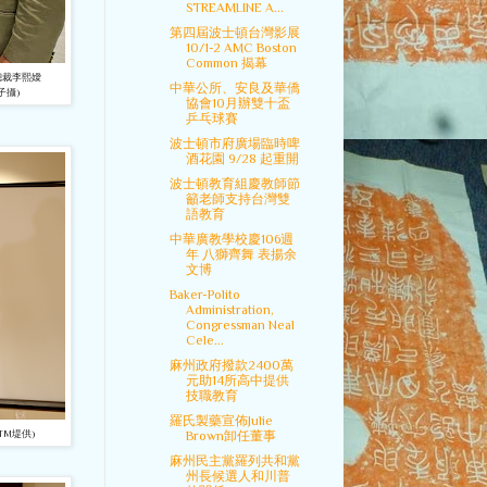
STREAMLINE A...
第四屆波士頓台灣影展
10/1-2 AMC Boston
Common 揭幕
域總裁李熙嬡
中華公所、安良及華僑
子攝)
協會10月辦雙十盃
乒乓球賽
波士頓市府廣場臨時啤
酒花園 9/28 起重開
波士頓教育組慶教師節
籲老師支持台灣雙
語教育
中華廣教學校慶106週
年 八獅齊舞 表揚余
文博
Baker-Polito
Administration,
Congressman Neal
Cele...
麻州政府撥款2400萬
元助14所高中提供
技職教育
羅氏製藥宣佈Julie
BTM堤供)
Brown卸任董事
麻州民主黨羅列共和黨
州長候選人和川普