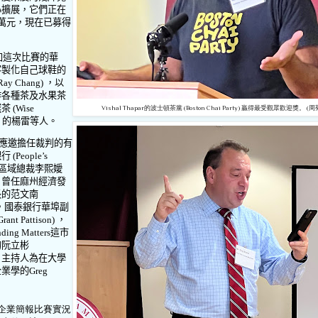
心擴展，它們正在
萬元，現在已募得
加這次比賽的華
客製化自己球鞋的
Ray
Chang) ，以
作各種茶及水果茶
選茶
(Wise
Vishal Thapar的
波士頓茶黨
(Boston Chai Party) 贏得最受觀眾歡迎獎。 (
) 」的楊雷等人。
應邀擔任裁判的有
銀行
(People’s
區域總裁李熙嬡
) ，曾任麻州經濟發
長的范文南
) ，國泰銀行華埠副
Grant
Pattison) ，
ding Matters
這市
的阮立彬
) 。主持人為在大學
企業學的
Greg
業簡報比賽實況