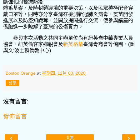
斷強化的醫療防疫
體系基礎、及時封鎖邊境的重要決策、以及民眾積極配合穿
戴口罩等，同時亦分享臺灣在檢測新冠肺炎病毒、疫苗開發
進展以及防疫知識等，並開放提問進行交流，使參與講座的
僑胞進一步瞭解了臺灣的公衛實力。
參與本次活動之共同主辦單位尚有紐英崙中華專業人員
協會、紐英倫客家鄉親會及
新英格蘭
臺灣青商會等僑團。
(圖
與文:
波士頓僑教中心
)
Boston Orange
at
星期四, 12月 03, 2020
分享
沒有留言:
發佈留言
‹
›
首頁