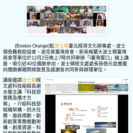
(Boston Orange)
駐
波士頓
臺北經濟文化辦事處、波士
頓急難救助協會、波克萊臺灣商會、新英格蘭大波士頓臺灣
商會等單位於
12
月
2
日晚上
7
時共同舉辦「
i
臺灣窗口」線上講
座，吸引近
40
位僑胞參加，波士頓經文處處長孫儉元並應邀
向僑胞鄉親問候致意及感謝各共同參與辦理單位。
講座邀請
波士頓
經
文處科技組組長謝
水龍主講「科技部
業務及攬才方
案」，介紹科技部
組織架構、四大任
務、施政規劃、創
新創業業務推動架
構、創業資源、科