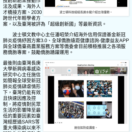
技創新創業推動作
法及成果、海外人
才橋接方案、
2030
波士頓科技組組長謝水龍介紹台灣優勢。
跨世代年輕學者方
案，以及臺灣被評為「超級創新國」等最新資訊。
波士頓文教中心主任潘昭榮介紹海外信用保證基金新冠
肺炎疫情紓困方案
3.0
、全球僑胞遠距健康諮詢
-
健康益友
APP
與全球僑臺商農業服務方案等僑委會目前積極推展之各項服
務僑胞專案，鼓勵僑胞踴躍運用。
最後則由臺灣長庚
大學新興病毒感染
研究中心主任施信
如簡報全球受新冠
肺炎疫情肆虐情形
下，臺灣仍能有效
且快速因應及控
制，將疫情對民眾
生活的影響降至最
低的重要因素如臺
灣經歷過
SARS
等
重大傳染病以來不
施信如防疫講座。