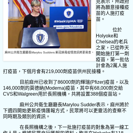
克表示，州政府
將為願意接種疫
苗的人施打疫
苗。
位於
Holyoke
和
Chelsea
的老兵
之家，已從昨天
麻州公共衛生廳廳長Marylou Sudders:新冠病毒疫情資訊將更易查。
開始施打第一劑
疫苗，第一批估
計會為
2
萬人施
打疫苗，下個月會有
219,000
劑疫苗供州民接種。
目前麻州已收到了
86000
劑的輝瑞
(Pfizer)
疫苗，以及
146,000
劑的莫德納
(Moderna)
疫苗，其中有
68,000
劑交給
CVS
和
Walgreen
用於長照機構，共將設置
388
個疫苗站。
麻州公共衛生廳廳長
Marylou Sudder
表示，麻州將於
下週四開始更新疫情匯報方式，民眾將可以更靈活的查察不
同時期及類別的資訊。
在長照機構之後，下一批施打疫苗的對象為第一線工