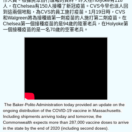
作人員。根據民眾自行匯報的資料，昨天在
Holyoke
有
118
人，在
Chelsea
有
150
人接種了新冠疫苗。
CVS
今早也派人回
到這兩個地點，為
CVS
的員工施打疫苗。
1
月
19
日時，
CVS
和
Walgreen
將為接種過第一劑疫苗的人施打第二劑疫苗。在
Chelsea
第一個接種疫苗的是
94
歲的陸軍老兵，在
Holyoke
第
一個接種疫苗的是一名
70
歲的空軍老兵。
The Baker-Polito Administration today provided an update on the 
ongoing distribution of the COVID-19 vaccine in Massachusetts. 
Including shipments arriving today and tomorrow, the 
Commonwealth expects more than 287,000 vaccine doses to arrive 
in the state by the end of 2020 (including second doses).