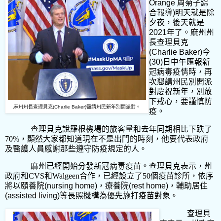
Orange
周菊子綜
合報導
)
明天就是除
夕夜，後天就是
2021
年了。麻州州
長查理貝克
(Charlie Baker)
今
(30)
日中午匯報新
冠病毒疫情時，再
次懇請州民別開派
對慶祝新年，別放
下戒心，要謹慎防
麻州州長查理貝克(Charlie Baker)籲請州民新年別開派對。
疫。
查理貝克說羅根機場的旅客量和去年同期相比下跌了
70%
，顯然大家都知道現在不是出門的時刻，他要代表政府
及醫護人員感謝那些遵守防疫規定的人。
麻州已經開始分發新冠病毒疫苗。查理貝克表示，州
政府和
CVS
和
Walgeen
合作，已經設立了
50
個疫苗診所，依序
將以
頤養院
(nursing home)
，療養院
(rest home)
，輔助居住
(assisted living)
等長照機構為優先施打疫苗對象。
查理貝