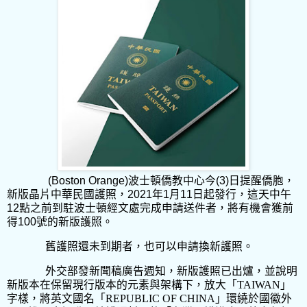
(Boston Orange)
波士頓僑教中心今
(3)
日提醒僑胞，
新版晶片中華民國護照，
2021
年
1
月
11
日起發行，這天中午
12
點之前到駐波士頓經文處完成申請送件者，將有機會獲前
得
100
號的新版護照。
舊護照還未到期者，也可以申請換新護照。
外交部發新聞稿廣告週知，新版護照已出爐，並說明
新版本在保留現行版本的元素與架構下，放大「
TAIWAN
」
字樣，將英文國名「
REPUBLIC OF CHINA
」環繞於國徽外