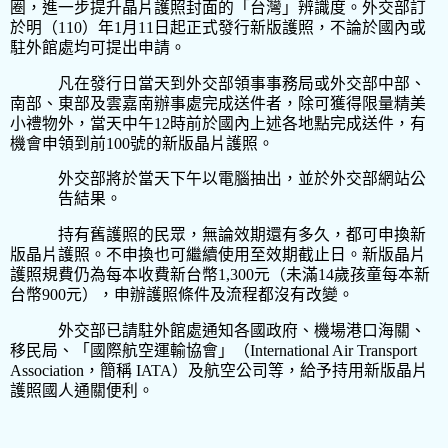
圈，進一步提升晶片護照封面的「台灣」辨識度。外交部訂
於明（
110
）年
1
月
11
日起正式發行新版護照，不論於國內或
駐外館處均可提出申請。
凡在發行日當天到外交部領事事務局或外交部中部、
南部、東部及雲嘉南辦事處完成送件者，除可獲得限量精美
小禮物外，當天中午
12
時前於國內上述各地點完成送件，有
機會申領到前
100
號的新版晶片護照。
外交部將於當天下午以電腦抽出，並於外交部網站公
告結果。
持有舊護照的民眾，無論效期還有多久，都可申換新
版晶片護照。不申換也可繼續使用至效期截止日。新版晶片
護照規費仍為每本收費新台幣
1,300
元（未滿
14
歲孩童每本新
台幣
900
元），申辦護照條件及流程都沒有改變。
外交部已請駐外館處通知各國政府、機場港口海關、
移民局、「國際航空運輸協會」（
International Air Transport
Association
，簡稱
IATA
）及航空公司等，給予持用新版晶片
護照國人通關便利。