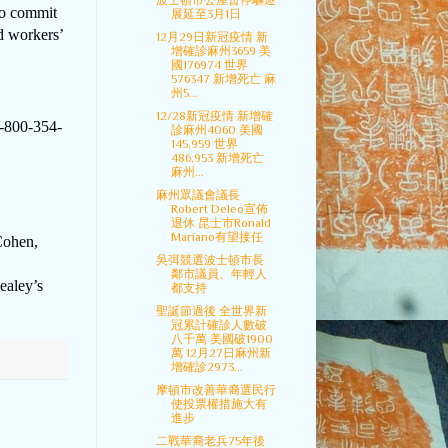
波士頓市公屋暫停驅逐
ho commit
展延至3月1日
nd workers’
12月29日新冠疫情 新
增確診麻州3659 美
國176974 世界
576347 新增死亡 麻
州5...
12/28新冠疫情 新增確
-800-354-
診麻州4060 美國
145,959 世界
486,953 新增死亡
麻州...
麻州眾議會議長
Robert Deleo宣佈
退休 昆士市Ronald
Mariano有望接任
Cohen,
吳弭競選波士頓市長
鄰市議員、年輕人
ealey’s
都支持
聖誕節過後 全世界新
冠累計確診人數破
八千萬 美國破1900
萬 12月27日麻州新
增確診2973...
摩頓市改善華裔選民行
使投票權措施大有
進步
二戰華裔老兵75年後