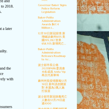
ked and
Governor Baker Signs
 to 2018.
Police Reform
s.
Legislation
Baker-Polito
Administration
Awards $67.4
Million i...
 a later
12月30日新冠疫情 新
增確診麻州6135 美
國199,282 世界
658,935 新增死亡...
Baker-Polito
ilty.
Administration
Releases Roadmap
to Ac...
波士頓市長公佈
and the
2021SPARK委員會
41名成員 Anita Yip
nce
再次代表華埠
vely with
麻州州長疫情匯報12月
30日 新年請勿開派
對 本週為2萬人施
打疫苗
波士頓市新冠病毒死亡
人數在12月29日超
過1000
nsumers