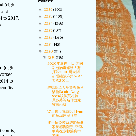
網誌封存
d (eight
►
2026
(902)
d and
►
2025
(1409)
4 to 2017.
►
2024
(1066)
s.
►
2023
(1071)
►
2022
(1386)
►
2021
(1421)
▼
2020
(1111)
▼
12月
(136)
2020年最後一日 美國
 (eight
新冠病毒確診人數
打破2000萬大關
 worked
新增確診麻州6887
2014 to
美國230,...
enefits.
羅德島華人基督教會音
樂會Sandra Wright
Shen談彈莫札特，
貝多芬等名作曲家
靈感泉源
波士頓市議員Ed Flynn
向華埠居民拜年
波士頓公校系統前華裔
家長感覺隱形 亞裔/
 courts)
華裔在少數族裔中
消失