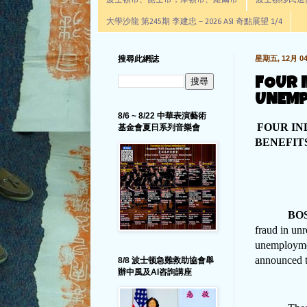
波士頓市、昆士市，摩頓市、羅爾市
波士頓移民進步辦公室通
大學沙龍 第245期 李建忠－2026 ASI 奇點展望 1/4
搜尋此網誌
星期五, 12月 04,
FOUR I
UNEMP
8/6 ~ 8/22 中華表演藝術
FOUR IN
基金會夏日系列音樂會
BENEFIT
BO
fraud in un
unemploymen
announced 
8/8 波士顿急難救助協會舉
辦中風及AI咨詢講座