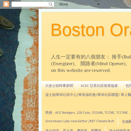
Boston 
人生一定要有的八個朋友： 推手(Builder)、
(Energizer)、 開路者(Mind Opener)、 導師(
on this website are reserved.
大波士頓時事新聞
ACDC 亞美社區發展協會
包氏文
波士頓華埠社區中心/華美福利會/華埠社區聯盟/ 華人醫
商會 - ACE Nextgen, 128 Cute, OCEAN, TC
Greentown Labs newsletter /MIT ClimateTech
生物醫藥