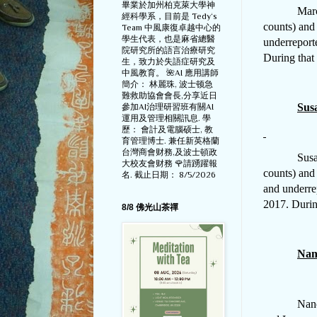
畢業於加州柏克萊大學神
Marc
經科學系，目前是 Tedy‘s
counts) and
Team 中風康復卓越中心的
學生代表，也是麻省總醫
underreport
院研究所的語言治療研究
During that
生，致力於失語症研究及
中風教育。 🌺AI 應用講師
簡介： 林麗珠, 波士顿急
難救助協會會長,分享近日
Sus
參加AI治理研習班有關AI
運用及管理相關訊息. 學
歷： 會計及電腦硕士, 教
育管理博士. 兼任新英格蘭
台灣商會财務,及波士頓政
Susan Rich
大校友會财務 🌹請踴躍報
counts) and
名. 截止日期： 8/5/2026
and underre
2017. Durin
8/8 佛光山茶禪
Nan
Nanc