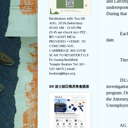
and Larceny
underreport
During that
Meditation with Tea 08
AUG, 2026 (Saturday)
10:00 AM - 12:00 PM
(9:45 am check in) • FEE :
Each
$15 • LIGHT MEAL
date.
PROVIDED • VENUE: 711
CONCORD AVE,
CAMBRIDGE, MA 02138
SCAN TO REGISTER F.G.S
These charg
Fo Guang Buddhist
Temple Boston Tel: 617-
547-6670 | email :
boston@ibps.org
DUA’s Prog
investigati
8/8 波士頓亞裔房東會講座
program. On
the Attorne
Unemployme
AG Healey’