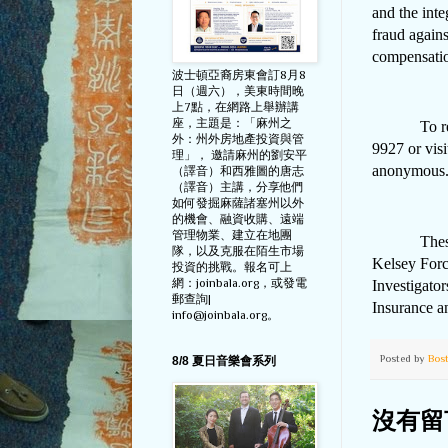
and the int
fraud agains
compensatio
波士頓亞裔房東會訂8月8
日（週六），美東時間晚
上7點，在網路上舉辦講
座，主題是：「麻州之
To report 
外：州外房地產投資與管
9927 or vis
理」， 邀請麻州的劉安平
anonymous
（譯音）和西雅圖的唐志
（譯音）主講，分享他們
如何發掘麻薩諸塞州以外
的機會、融資收購、遠端
管理物業、建立在地團
These case
隊，以及克服在陌生市場
Kelsey Forc
投資的挑戰。報名可上
網：joinbala.org，或發電
Investigato
郵查詢|
Insurance 
info@joinbala.org。
Posted by
Bos
8/8 夏日音樂會系列
沒有留