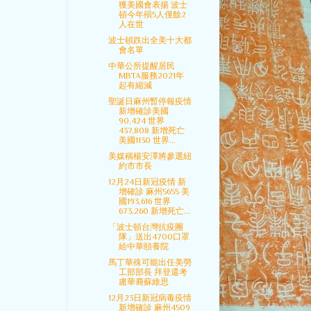
獲美國會表揚 波士
頓今年殞5人僅餘2
人在世
波士頓跌出全美十大都
會名單
中華公所提醒居民
MBTA服務2021年
起有縮減
聖誕日麻州暫停報疫情
新增確診美國
90,424 世界
437,808 新增死亡
美國1130 世界...
美媒稱楊安澤將參選紐
約市市長
12月24日新冠疫情 新
增確診 麻州5655 美
國193,616 世界
673,260 新增死亡...
「波士頓台灣抗疫團
隊」送出4700口罩
給中華頤養院
馬丁華殊可能出任美勞
工部部長 拜登還考
慮華裔蘇維思
12月23日新冠病毒疫情
新增確診 麻州4509