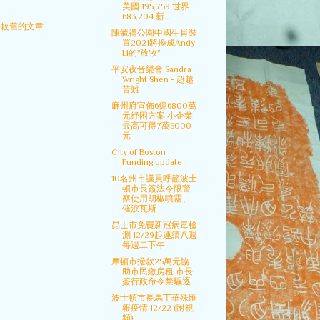
美國 195,759 世界
683,204 新...
較舊的文章
陳毓禮公園中國生肖裝
置2021將換成Andy
Li的"放牧"
平安夜音樂會 Sandra
Wright Shen - 超越
苦難
麻州府宣佈6億6800萬
元紓困方案 小企業
最高可得7萬5000
元
City of Boston
Funding update
10名州市議員呼籲波士
頓市長簽法令限警
察使用胡椒噴霧、
催淚瓦斯
昆士市免費新冠病毒檢
測 12/29起連續八週
每週二下午
摩頓市撥款25萬元協
助市民繳房租 市長
簽行政命令禁驅逐
波士頓市長馬丁華殊匯
報疫情 12/22 (附視
頻)