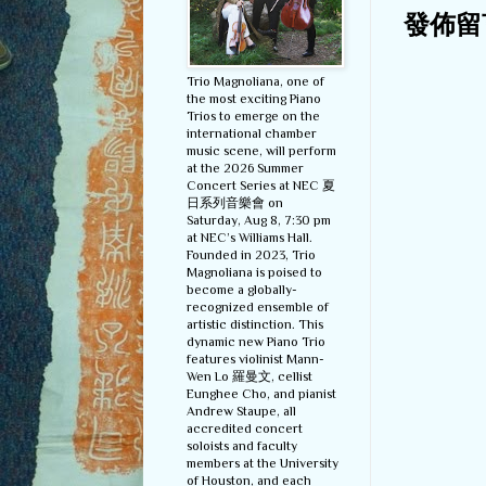
發佈留
Trio Magnoliana, one of
the most exciting Piano
Trios to emerge on the
international chamber
music scene, will perform
at the 2026 Summer
Concert Series at NEC 夏
日系列音樂會 on
Saturday, Aug 8, 7:30 pm
at NEC’s Williams Hall.
Founded in 2023, Trio
Magnoliana is poised to
become a globally-
recognized ensemble of
artistic distinction. This
dynamic new Piano Trio
features violinist Mann-
Wen Lo 羅曼文, cellist
Eunghee Cho, and pianist
Andrew Staupe, all
accredited concert
soloists and faculty
members at the University
of Houston, and each