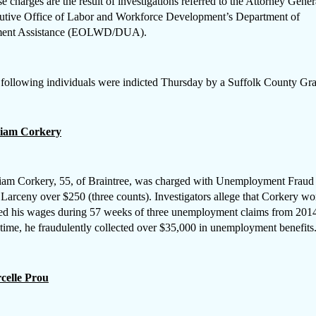
e charges are the result of investigations referred to the Attorney Gener
utive Office of Labor and Workforce Development’s Department of
ent Assistance (EOLWD/DUA).
following individuals were indicted Thursday by a Suffolk County Gra
liam Corkery
iam Corkery, 55, of Braintree, was charged with Unemployment Fraud 
 Larceny over $250 (three counts). Investigators allege that Corkery w
ed his wages during 57 weeks of three unemployment claims from 2014
 time, he fraudulently collected over $35,000 in unemployment benefits
celle Prou