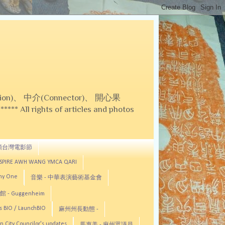
on)、 中介(Connector)、 開心果
 All rights of articles and photos
頓台灣電影節
ASPIRE AWH WANG YMCA QARI
any One
音樂 - 中華表演藝術基金會
 - Guggenheim
s BIO / LaunchBIO
麻州州長動態 -
n City Councilor's updates