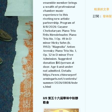
ensemble member brings
a wealth of professional
較新的文章
chamber music
experience to this
訂閱：
發佈留言
riveting new artistic
partnership. Program of
8/8/2026: Gayane
Chebotaryan: Piano Trio
Felix Mendelssohn: Piano
Trio No. 1 Op. 49 in D
minor Nicky Sohn (b.
1992): “Magnolia” Anton
Arensky: Piano Trio No. 1,
Op. 32 in D minor Free
Admission. Suggested
donation $10/person at
door. Age 6 and under
not admitted. Details:
https://www.chineseperf
ormingarts.net/contents/
summer/2026/0808/inde
x.html
8/9 第五十六屆華埠中秋聯
歡會