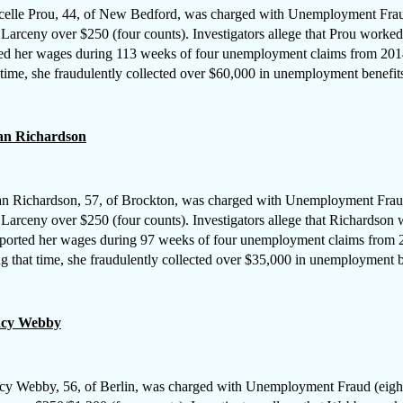
elle Prou, 44, of New Bedford, was charged with Unemployment Frau
 Larceny over $250 (four counts). Investigators allege that Prou worke
ed her wages during 113 weeks of four unemployment claims from 201
 time, she fraudulently collected over $60,000 in unemployment benefit
an Richardson
ardson, 57, of Brockton, was charged with Unemployment Fraud
 Larceny over $250 (four counts). Investigators allege that Richardson
ported her wages during 97 weeks of four unemployment claims from 
g that time, she fraudulently collected over $35,000 in unemployment b
cy Webby
y Webby, 56, of Berlin, was charged with Unemployment Fraud (eight