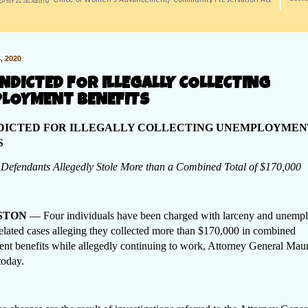
訊/ Office of Women's Advancement/ Community Preservation Act
 2020
NDICTED FOR ILLEGALLY COLLECTING
LOYMENT BENEFITS
DICTED FOR ILLEGALLY COLLECTING UNEMPLOYMEN
S
Defendants Allegedly Stole More than a Combined Total of $170,000
STON
— Four individuals have been charged with larceny and unemp
related cases alleging they collected more than $170,000 in combined
t benefits while allegedly continuing to work, Attorney General Mau
today.