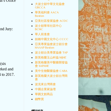
al’s Office
大波士頓中華文化協會
GBCCA
華美福利會 AACA
Boston
亞美社區發展協會 ACDC
波士頓華埠社區中心
nd Jury:
BCNC
華人前進會
劍橋中國文化中心 CCCC
亞美專業協會波士頓分會
NAAAP Boston
波士頓台美專業協會 TAP
新英格蘭玉山科協 MJNE
新英格蘭美中醫藥開發協
(six
會 SAPANE
orked and
美中生物醫藥協會 CABA
 to 2017.
新英格蘭大波士頓台灣商
會
.
波克來台灣商會
中國企業家論壇
華圓文創商品
錢幣賞