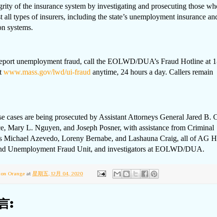
egrity of the insurance system by investigating and prosecuting those w
t all types of insurers, including the state’s unemployment insurance a
n systems.
unemployment fraud, call the EOLWD/DUA’s Fraud Hotline at 1
it
www.mass.gov/lwd/ui-fraud
anytime, 24 hours a day. Callers remain
.
s are being prosecuted by Assistant Attorneys General Jared B. 
e, Mary L. Nguyen, and Joseph Posner, with assistance from Criminal
rs Michael Azevedo, Loreny Bernabe, and Lashauna Craig, all of AG H
and Unemployment Fraud Unit, and investigators at EOLWD/DUA.
ton Orange
at
星期五, 12月 04, 2020
言: