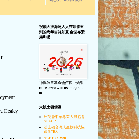
馬惠美 - 麻州眾議員
祝願天涯海角人人在即將來
到的馬年吉祥如意 全世界安
康和樂
T
神異孩童基金會伍振中繪製
https://www.brushmagic.co
m
loyment
大波士頓僑團
ra Healey
紐英崙中華專業人員協會
NEACP
波士頓台灣人生物科技協
會 BTBA
ACE Nextgen