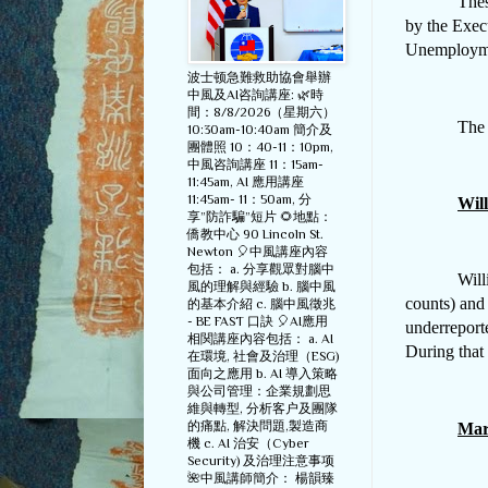
Thes
by the Exec
Unemploym
波士顿急難救助協會舉辦
中風及AI咨詢講座: 🌿時
間：8/8/2026（星期六）
The 
10:30am-10:40am 簡介及
團體照 10：40-11：10pm,
中風咨詢講座 11：15am-
11:45am, AI 應用講座
11:45am- 11：50am, 分
Wil
享”防詐騙”短片 🌻地點：
僑教中心 90 Lincoln St.
Newton 🎈中風講座內容
包括： a. 分享觀眾對腦中
Will
風的理解與經驗 b. 腦中風
counts) and
的基本介紹 c. 腦中風徵兆
- BE FAST 口訣 🎈AI應用
underreport
相関講座內容包括： a. AI
During that
在環境, 社會及治理（ESG)
面向之應用 b. AI 導入策略
與公司管理：企業規劃思
維與轉型, 分析客户及團隊
的痛點, 解決問題,製造商
Mar
機 c. AI 治安（Cyber
Security) 及治理注意事项
🌺中風講師簡介： 楊韻臻