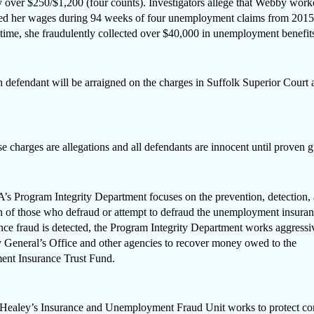
 over $250/$1,200 (four counts). Investigators allege that Webby wor
ed her wages during 94 weeks of four unemployment claims from 2015
 time, she fraudulently collected over $40,000 in unemployment benefit
 defendant will be arraigned on the charges in Suffolk Superior Court at
es are allegations and all defendants are innocent until proven gu
ram Integrity Department focuses on the prevention, detection, 
on of those who defraud or attempt to defraud the unemployment insura
ce fraud is detected, the Program Integrity Department works aggressi
y General’s Office and other agencies to recover money owed to the
nt Insurance Trust Fund.
s Insurance and Unemployment Fraud Unit works to protect co