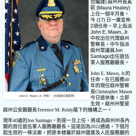
合編譯
)
麻州州長奚
莉
(Maura Healey)
上任一個半月後，
今
(17)
日一連宣佈
2
項任命。早上指派
John E. Mawn, Jr.
中校出任代理麻州
警察長，中午指派
麻州眾議員
Jon
Santiago
出任退伍
軍人服務廳廳長。
John E. Mawn, Jr.
的
任命，在已服務
40
年的現任麻州警察
長
Christopher Mason
John E. Mawn, Jr.
中校。 (州長辦公室提供)
今日退休後，立即
生效。麻州州警是
麻州公安廳廳長
Terrence M. Reidy
麾下的機構之一。
現年
40
歲的
Jon Santiago
，則是一旦上任，將成為麻州州長內
閣的首位退伍軍人服務廳廳長。這是因為
2022
通過，下個月
起生效的一條法案，把原本棣屬於麻州健康及人民服務廳的