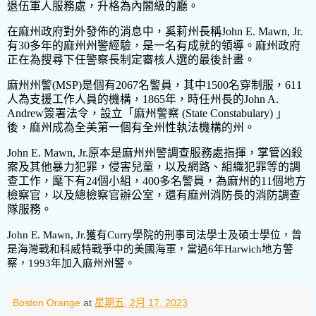
退伍軍人服務處，升格為內閣級的廳。
在麻州政府對外發佈的消息中，奚莉州長稱
John E. Mawn, Jr.
有
30
多年的麻州州警經驗，是一名有成就的領導。麻州政府
正在為搜尋下任警察長制定審核人選的最後計畫。
麻州州警
(MSP)
是個有
2067
名警員，其中
1500
名穿制服，
611
人為支援工作人員的機構，
1865
年，時任州長的
John A.
Andrew
簽署法令，設立「麻州警察
(State Constabulary)
」
後，麻州成為全美第一個有全州性執法機構的州。
John E. Mawn, Jr.
原本是麻州州警調查服務處指揮，掌管凶殺
案及其他暴力犯罪，侵害兒童，以及網路、組織犯罪等的調
查工作，麾下有
24
個小組，
400
多名警員，為麻州的
11
個地方
檢察官，以及總檢察官辦公室，還有麻州消防長的消防調查
隊服務。
John E. Mawn, Jr.
獲有
Curry
學院的刑事司法學士及碩士學位，曾
是海灣戰和科威特戰爭中的美國海軍，當過
6
年
Harwich
地方警
察，
1993
年加入麻州州警。
Boston Orange
at
星期五, 2月 17, 2023