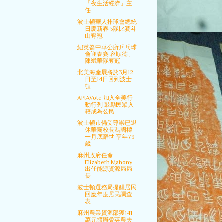
「夜生活經濟」主
任
波士頓華人排球會總統
日慶新春 5隊比賽斗
山奪冠
紐英崙中華公所乒乓球
會迎春賽 容順德、
陳斌華隊奪冠
北美海產展將於3月12
日至14日回到波士
頓
APIAVote 加入全美行
動行列 鼓勵民眾入
籍成為公民
波士頓市備受尊崇已退
休華裔校長馮國樑
一月底辭世 享年79
歲
麻州政府任命
Elizabeth Mahony
出任能源資源局局
長
波士頓選務局提醒居民
回應年度居民調查
表
麻州農業資源部獲141
萬元擴辦耆英農夫