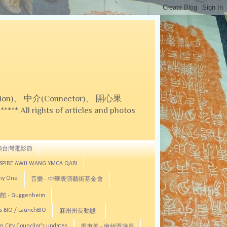
on)、 中介(Connector)、 開心果
 All rights of articles and photos
頓台灣電影節
ASPIRE AWH WANG YMCA QARI
any One
音樂 - 中華表演藝術基金會
 - Guggenheim
s BIO / LaunchBIO
麻州州長動態 -
n City Councilor's updates