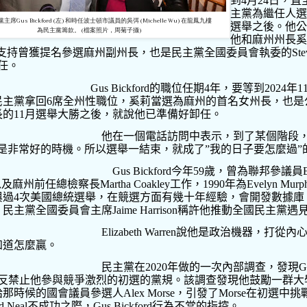
到
4
月
24
日，直
主黨為繼任人選
席Gus Bickford (左) 和時任波士頓市議員的吳弭 (Michelle Wu) 在龍鳳九樓
選舉之後。他公
為民主黨籌款。 (檔案照片，周菊子攝)
他和麻州州長奚
支持曾獲提名參選麻州副州長，也是民主黨全國委員會執委的
Ste
任。
Gus Bickford
的職位任期
4
年，要等到
2024
年
1
民主黨拿回
6
席全州性職位，奚莉當選為麻州的首名女州長，也是
長的
11
月選舉大勝之後，就說他已準備好卸任。
他在一個電話訪問中表示，到了某個階段
是非常好的時機。所以選舉一結束，就成了
”
我的日子要怎麼過
”
Gus Bickford
今年
59
歲，曾為聯邦參議員
以及麻州前任總檢察長
Martha Coakley
工作，
1990
年為
Evelyn Murp
與過
4
次美國總統選舉，在競選方面有幾十年經驗，會開發數據庫
。民主黨全國委員會主席
Jaime Harrison
稱許他推動全國民主黨遇
Elizabeth Warren
說他是政治機器，打從內
知道怎麼贏。
民主黨在
2020
年做的一次內部調查，發現
G
反禁止他參與競爭激烈的初選的黨規。該調查發現他鼓勵一群大
給那時候的國會議員參選人
Alex Morse
，引發了
Morse
在初選中挑
d Neal
不成功之際，
Gus Bickford
行為不當的指控。