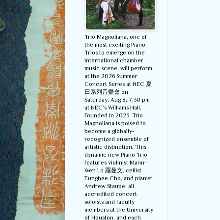
Trio Magnoliana, one of
the most exciting Piano
Trios to emerge on the
international chamber
music scene, will perform
at the 2026 Summer
Concert Series at NEC 夏
日系列音樂會 on
Saturday, Aug 8, 7:30 pm
at NEC’s Williams Hall.
Founded in 2023, Trio
Magnoliana is poised to
become a globally-
recognized ensemble of
artistic distinction. This
dynamic new Piano Trio
features violinist Mann-
Wen Lo 羅曼文, cellist
Eunghee Cho, and pianist
Andrew Staupe, all
accredited concert
soloists and faculty
members at the University
of Houston, and each