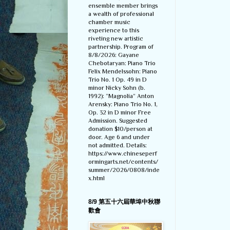
ensemble member brings
a wealth of professional
chamber music
experience to this
riveting new artistic
partnership. Program of
8/8/2026: Gayane
Chebotaryan: Piano Trio
Felix Mendelssohn: Piano
Trio No. 1 Op. 49 in D
minor Nicky Sohn (b.
1992): “Magnolia” Anton
Arensky: Piano Trio No. 1,
Op. 32 in D minor Free
Admission. Suggested
donation $10/person at
door. Age 6 and under
not admitted. Details:
https://www.chineseperf
ormingarts.net/contents/
summer/2026/0808/inde
x.html
8/9 第五十六屆華埠中秋聯
歡會