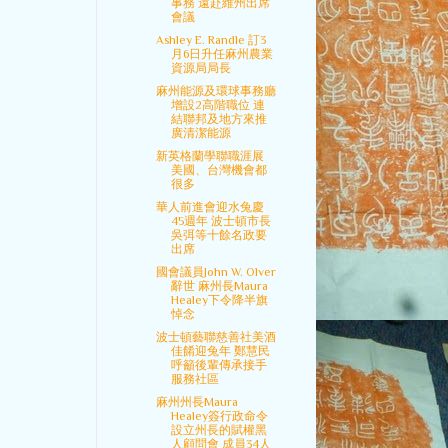
事務 遠赴維州出席
會議
Ashley E. Randle 訂3
月6日升任麻州農業
資源局局長
麻州能源及環球事務廳
增設2高階職位 連
結聯邦及地方來推
廣清潔能源
新英格蘭學聯職涯展
美國、台灣機會都
很多
華人前進會迎水兔慶
45週年 波士頓市長
吳弭等十餘名政要
出席
國會議員John W. Olver
辭世 麻州長Maura
Healey下令降半旗
悼念
波士頓藝聯慈善社美酒
佳餚迎兔年 鄭慧民
呼籲後輩傳承接手
服務社區
麻州州長Maura
Healey簽行政命令
設立州長的賦權黑
人顧問會 成員34人