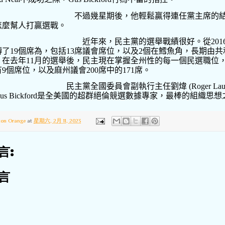
不過幾星期後，他輕鬆贏得連任黨主席的
怎麼幫人打贏選戰。
近年來，民主黨的選舉戰績很好。從
201
轉了
19
個席為，包括
13
席議會席位，以及
2
個在鱈魚角，長期由共
。在去年
11
月的選舉後，民主現在掌握全州性的每一個民選職位
有
9
個席位，以及麻州議會
200
席中的
171
席。
民主黨全國委員會副執行主任劉煒
(Roger La
us Bickford
是全美國的超群絕倫競選數據專家，最棒的組織思想
ton Orange
at
星期六, 2月 11, 2023
言:
言