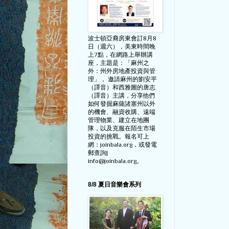
波士頓亞裔房東會訂8月8
日（週六），美東時間晚
上7點，在網路上舉辦講
座，主題是：「麻州之
外：州外房地產投資與管
理」， 邀請麻州的劉安平
（譯音）和西雅圖的唐志
（譯音）主講，分享他們
如何發掘麻薩諸塞州以外
的機會、融資收購、遠端
管理物業、建立在地團
隊，以及克服在陌生市場
投資的挑戰。報名可上
網：joinbala.org，或發電
郵查詢|
info@joinbala.org。
8/8 夏日音樂會系列