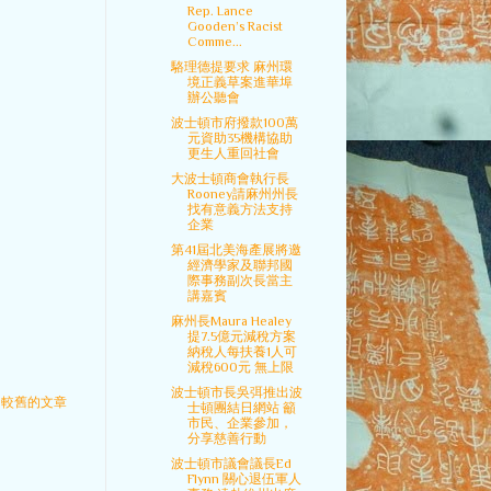
Rep. Lance
Gooden’s Racist
Comme...
駱理德提要求 麻州環
境正義草案進華埠
辦公聽會
波士頓市府撥款100萬
元資助35機構協助
更生人重回社會
大波士頓商會執行長
Rooney請麻州州長
找有意義方法支持
企業
第41屆北美海產展將邀
經濟學家及聯邦國
際事務副次長當主
講嘉賓
麻州長Maura Healey
提7.5億元減稅方案
納稅人每扶養1人可
減稅600元 無上限
波士頓市長吳弭推出波
較舊的文章
士頓團結日網站 籲
市民、企業參加，
分享慈善行動
波士頓市議會議長Ed
Flynn 關心退伍軍人