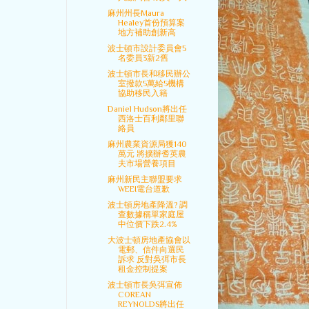
麻州州長Maura
Healey首份預算案
地方補助創新高
波士頓市設計委員會5
名委員3新2舊
波士頓市長和移民辦公
室撥款5萬給5機構
協助移民入籍
Daniel Hudson將出任
西洛士百利鄰里聯
絡員
麻州農業資源局獲140
萬元 將擴辦耆英農
夫市場營養項目
麻州新民主聯盟要求
WEEI電台道歉
波士頓房地產降溫? 調
查數據稱單家庭屋
中位價下跌2.4%
大波士頓房地產協會以
電郵、信件向選民
訴求 反對吳弭市長
租金控制提案
波士頓市長吳弭宣佈
COREAN
REYNOLDS將出任