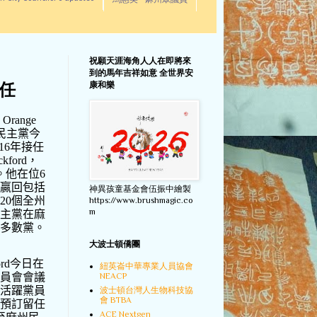
馬惠美 - 麻州眾議員
祝願天涯海角人人在即將來
到的馬年吉祥如意 全世界安
康和樂
卸任
n Orange
民主黨今
16
年接任
ckford
，
。他在位
6
贏回包括
神異孩童基金會伍振中繪製
20
個全州
https://www.brushmagic.co
m
主黨在麻
多數黨。
大波士頓僑團
rd
今日在
紐英崙中華專業人員協會
NEACP
員會會議
活躍黨員
波士頓台灣人生物科技協
會 BTBA
預訂留任
ACE Nextgen