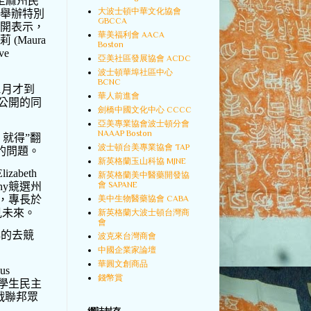
至麻州民
大波士頓中華文化協會
舉辦特別
GBCCA
開表示，
華美福利會 AACA
莉
(Maura
Boston
ve
亞美社區發展協會 ACDC
波士頓華埠社區中心
BCNC
1
月才到
華人前進會
公開的同
劍橋中國文化中心 CCCC
亞美專業協會波士頓分會
NAAAP Boston
，就得
”
翻
波士頓台美專業協會 TAP
的問題。
新英格蘭玉山科協 MJNE
Elizabeth
新英格蘭美中醫藥開發協
會 SAPANE
hy
競選州
，專長於
美中生物醫藥協會 CABA
見未來。
新英格蘭大波士頓台灣商
會
心的去競
波克來台灣商會
中國企業家論壇
華圓文創商品
us
錢幣賞
學生民主
戰聯邦眾