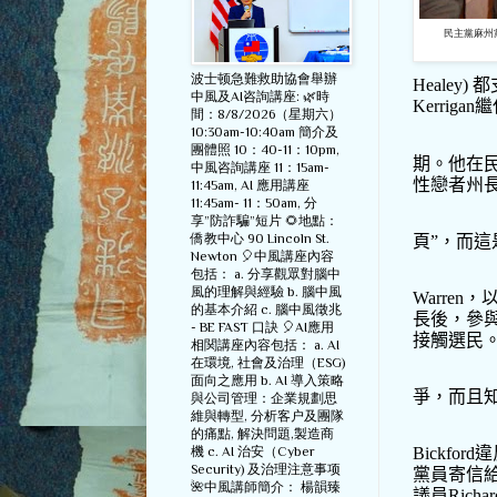
民主黨麻州黨主
波士顿急難救助協會舉辦
Healey)
都
中風及AI咨詢講座: 🌿時
Kerrigan
繼
間：8/8/2026（星期六）
10:30am-10:40am 簡介及
團體照 10：40-11：10pm,
期。他在
中風咨詢講座 11：15am-
性戀者州
11:45am, AI 應用講座
11:45am- 11：50am, 分
享”防詐騙”短片 🌻地點：
僑教中心 90 Lincoln St.
頁
”
，而這
Newton 🎈中風講座內容
包括： a. 分享觀眾對腦中
風的理解與經驗 b. 腦中風
Warren
，
的基本介紹 c. 腦中風徵兆
長後，參
- BE FAST 口訣 🎈AI應用
接觸選民
相関講座內容包括： a. AI
在環境, 社會及治理（ESG)
面向之應用 b. AI 導入策略
爭，而且
與公司管理：企業規劃思
維與轉型, 分析客户及團隊
的痛點, 解決問題,製造商
機 c. AI 治安（Cyber
Bickford
違
Security) 及治理注意事项
黨員寄信
🌺中風講師簡介： 楊韻臻
議員
Richar