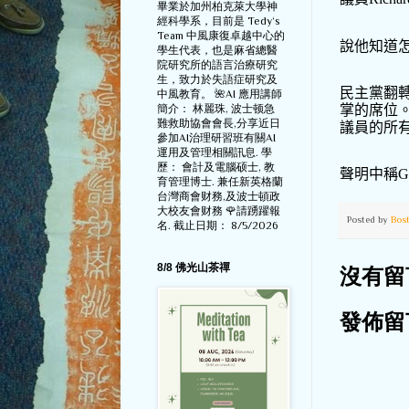
畢業於加州柏克萊大學神
經科學系，目前是 Tedy‘s
Team 中風康復卓越中心的
說他知道
學生代表，也是麻省總醫
院研究所的語言治療研究
生，致力於失語症研究及
民主黨翻
中風教育。 🌺AI 應用講師
掌的席位
簡介： 林麗珠, 波士顿急
難救助協會會長,分享近日
議員的所
參加AI治理研習班有關AI
運用及管理相關訊息. 學
歷： 會計及電腦硕士, 教
聲明中稱
G
育管理博士. 兼任新英格蘭
台灣商會财務,及波士頓政
大校友會财務 🌹請踴躍報
Posted by
Bos
名. 截止日期： 8/5/2026
8/8 佛光山茶禪
沒有留
發佈留