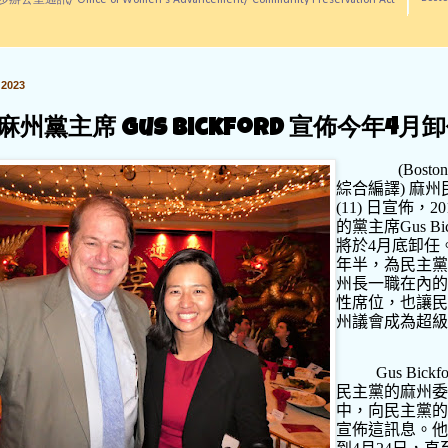
訊/ Office of Women's Advancement/ Community Preservation Act
2023
州黨主席 Gus Bickford 宣佈今年4月
(Bosto
綜合編譯
)
麻州
(11)
日宣佈，
20
的黨主席
Gus Bi
將於
4
月底卸任
年半，為民主黨
州長一職在內的
性席位，也讓民
州議會成為超級
Gus Bickfo
民主黨的麻州委
中，向民主黨的
宣佈這訊息。他