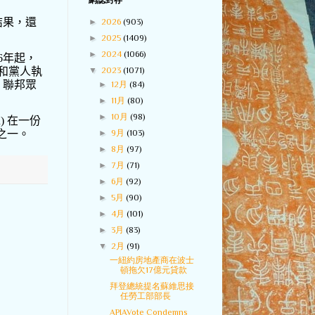
網誌封存
結果，還
►
2026
(903)
►
2025
(1409)
►
2024
(1066)
6
年起，
和黨人執
▼
2023
(1071)
，聯邦眾
►
12月
(84)
►
11月
(80)
►
10月
(98)
u)
在一份
之一。
►
9月
(103)
►
8月
(97)
►
7月
(71)
►
6月
(92)
►
5月
(90)
►
4月
(101)
►
3月
(83)
▼
2月
(91)
一紐約房地產商在波士
頓拖欠17億元貸款
拜登總統提名蘇維思接
任勞工部部長
APIAVote Condemns