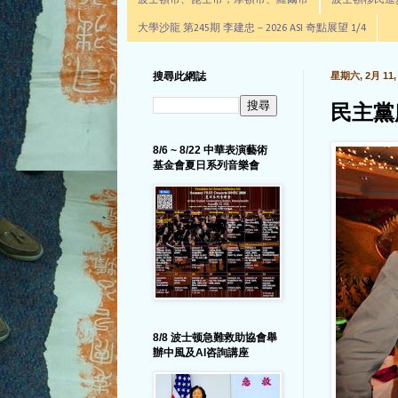
波士頓市、昆士市，摩頓市、羅爾市
波士頓移民進步辦公室通
大學沙龍 第245期 李建忠－2026 ASI 奇點展望 1/4
搜尋此網誌
星期六, 2月 11, 
民主黨麻
8/6 ~ 8/22 中華表演藝術
基金會夏日系列音樂會
8/8 波士顿急難救助協會舉
辦中風及AI咨詢講座