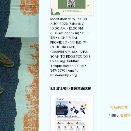
Meditation with Tea 08
AUG, 2026 (Saturday)
10:00 AM - 12:00 PM
(9:45 am check in) • FEE :
$15 • LIGHT MEAL
PROVIDED • VENUE: 711
CONCORD AVE,
CAMBRIDGE, MA 02138
SCAN TO REGISTER F.G.S
Fo Guang Buddhist
Temple Boston Tel: 617-
547-6670 | email :
boston@ibps.org
8/8 波士頓亞裔房東會講座
較新的文章
訂閱：
發佈留言