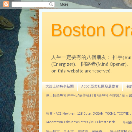
Boston 
人生一定要有的八個朋友： 推手(Builder)、
(Energizer)、 開路者(Mind Opener)、 導師(
on this website are reserved.
大波士頓時事新聞
ACDC 亞美社區發展協會
包氏文
波士頓華埠社區中心/華美福利會/華埠社區聯盟/ 華人醫
商會 - ACE Nextgen, 128 Cute, OCEAN, TC
Greentown Labs newsletter /MIT ClimateTech
生物醫藥