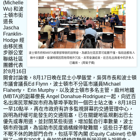
(Michelle
Wu)
和波
士頓市街
道長
Jascha
Franklin-
Hodge
經
由移民進
步辦公室
波士頓市府和MBTA進華部舉辦的說明會，為顧及社區民眾可能聽不懂，每段話都有人
聯絡社區
做中文翻譯，會議時間因而拖得格外冗長，未等會議結束，近百名出席者中的許多人
已離席。 (周菊子攝)
團體代表
於
8
月
16
日
開會討論後，
8
月
17
日晚在昆士小學飯堂，吳弭市長和波士頓
市議會議長
Ed Flynn
，波士頓市不分區市議員
Michael
Flaherty
，
Erin Murphy
，以及波士頓市多名主管，麻州地鐵
(MBTA)
的副幕僚長
Angel Donahue-Rodriguez
一起，向近百
名出席民眾解說市府為華埠爭取到一個巴士站之後，
8
月
18
日
一早
10
點半，再在市政府有許多監視屏幕的交通管理中心，
說明為紓緩可能發生的交通阻塞，已在關鍵地區規劃出巴士
優先或專用道，並封閉某些街道，增加藍自行車數量，波士
頓市府強調，為協助市民度過橘線停駛難關，這些日子都在
不眠不休的跨部門合作，包括平等內閣
(Equity Cabinet)
也舉