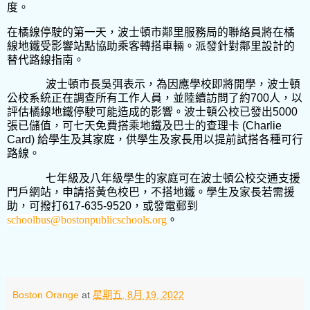
度。
在橘線停駛的第一天，波士頓市鄰里服務局的聯絡員將在橘
線地鐵受影響站點協助乘客轉搭車輛。派發針對鄰里設計的
替代路線指南。
波士頓市長吳弭表示，為因應學校即將開學，波士頓
公校系統正在調查所有工作人員，並陸續訪問了約
700
人，以
評估橘線地鐵停駛可能造成的影響。波士頓公校已發出
5000
張已儲值，可七天免費搭乘地鐵及巴士的查理卡
(Charlie
Card)
給學生及其家庭，供學生及家長用以提前試搭各種可行
路線。
七年級及八年級學生的家庭可在波士頓公校交通支援
門戶網站，申請搭黃色校巴，不搭地鐵。學生及家長若需援
助，可撥打
617-635-9520
，或發電郵到
schoolbus@bostonpublicschools.org
。
Boston Orange
at
星期五, 8月 19, 2022