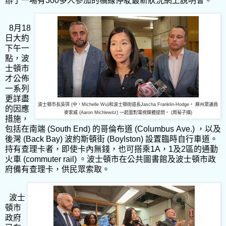
辦了一場有
300
多人參加的橘線停駛最新狀況網上說明會。
8
月
18
日大約
下午一
點，波
士頓市
才公佈
一系列
更詳盡
波士頓市長吳弭 (中，Michelle Wu)和波士頓街道長Jascha Franklin-Hodge， 麻州眾議員
的因應
麥家威 (Aaron Michlewitz) 一起面對電視媒體提問。 (周菊子攝)
措施，
包括在南端
(South End)
的哥倫布道
(Columbus
Ave.) ，
以及
後灣
(Back Bay)
波約斯頓街
(Boylston)
設置臨時自行車道。
持有查理卡者，即使卡內無錢，也可搭乘
1A
，
1
及
2
區的通勤
火車
(commuter
rail) 。
波士頓市在公共圖書館及波士頓市政
府備有查理卡，供民眾索取。
波士
頓市
政府