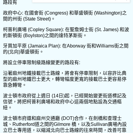
路段有
政府中心
:
在國會街
(Congress)
和華盛頓街
(Washington)
之
間的州街
(State Street)
。
柯普利廣場
(Copley Square):
在聖詹姆士街
(St. James)
和波
約斯頓街
(Boylston)
之間的達特茅斯街。
牙買加平原
(Jamaica Plan):
在
Aborway
街和
Williams
街之間
的
(
北向
)
華盛頓街。
將設立停車限制級路線變更的路段有
:
沿著麻州地鐵接載巴士路線，將會有停車限制，以容許比典
型的麻州地鐵巴士更大，轉彎幅度更寬的接載巴士更容易停
靠急轉彎。
波士頓市政府從上週日
(14
日
)
起，已經開始變更街道標記及
信號，將把柯普利廣場和政府中心這兩個地點設為交通樞
紐。
波士頓市府還和麻州交通廳
(DOT)
合作，在劍橋和查理士
城、
Rutherford
道之間的
Gilmore
橋，以及
Sullivan
廣場內設
立巴士專用道，以縮減北向巴士路線的往來時間，改善可靠