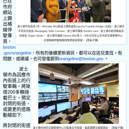
已在
市府
網站
上闢
出橘
波士頓市長吳弭 (中，Michelle Wu)和波士頓街道長Jascha Franklin-Hodge (左起)，波士頓市
線停
平等及包容長
Mariangely Solis Cervera，波士頓市議員 Kendra Lara，波士頓市經濟機會及
駛專
包容長 Segun Idowu， 波士頓市議員 Kenzie Bok等人，8月18日早上在市府交通管理中心
頁，
召開橘線停駛相關措施更新說明會。 (周菊子攝)
boston
.gov/orangeline
，所有的後續更新資訊，都可以在這兒查找。有
問題，或建議，也可發電郵到
orangeline@boston.gov
.
。
波士
頓市為因應市
內街道上的行
駛車輛，將陡
增
200
多輛接
載巴士，預定
封閉的街道，
或變更的道路
動線如下
:
將封閉的街道
波士頓市府的交通管理中心可監看全市街道，遙距調節交通燈號誌。 (周菊子攝)