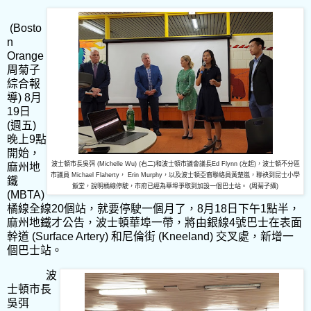
(Bosto
n
Orange
周菊子
綜合報
導
) 8
月
19
日
(
週五
)
晚上
9
點
開始，
波士頓市長吳弭 (Michelle Wu) (右二)和波士頓市議會議長Ed Flynn (左起)，波士頓不分區
麻州地
市議員 Michael Flaherty， Erin Murphy，以及波士頓亞裔聯絡員黃楚嵐，聯袂到昆士小學
鐵
飯堂，說明橘線停駛，市府已經為華埠爭取到加設一個巴士站。 (周菊子攝)
(MBTA)
橘線全線
20
個站，就要停駛一個月了，
8
月
18
日下午
1
點半，
麻州地鐵才公告，波士頓華埠一帶，將由銀線
4
號巴士在表面
幹道
(Surface Artery)
和尼倫街
(Kneeland)
交叉處，新增一
個巴士站。
波
士頓市長
吳弭