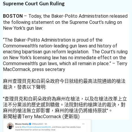
Supreme Court Gun Ruling
BOSTON
–
Today, the Baker-Polito Administration released
the following statement on the Supreme Court’s ruling on
New York’s gun law:
“The Baker-Polito Administration is proud of the
Commonwealth’s nation-leading gun laws and history of
enacting bipartisan gun reform legislation. The Court’s ruling
on New York’s licensing law has no immediate effect on the
Commonwealth’s gun laws, which all remain in place.” – Terry
MacCormack, press secretary
麻州
查理貝克和白莉朵政府今日就紐約最高法院通過的槍法
裁決，發表以下聲明:
"查理貝克和白莉朵政府為麻州在槍法，以及在槍法改革上立
法不分黨派的歷史感到驕傲。法院對紐約槍牌法的裁決，對
麻州的槍法無立即影響，麻州的槍法仍將維持原狀"。
新聞秘書Terry MacCormack (更新版)