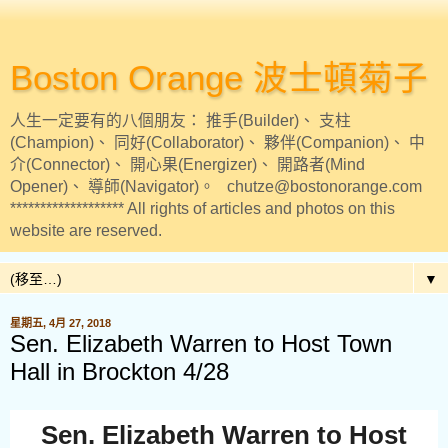
Boston Orange 波士頓菊子
人生一定要有的八個朋友： 推手(Builder)、 支柱
(Champion)、 同好(Collaborator)、 夥伴(Companion)、 中
介(Connector)、 開心果(Energizer)、 開路者(Mind
Opener)、 導師(Navigator)。 chutze@bostonorange.com
******************* All rights of articles and photos on this
website are reserved.
▼
星期五, 4月 27, 2018
Sen. Elizabeth Warren to Host Town
Hall in Brockton 4/28
Sen. Elizabeth Warren to Host