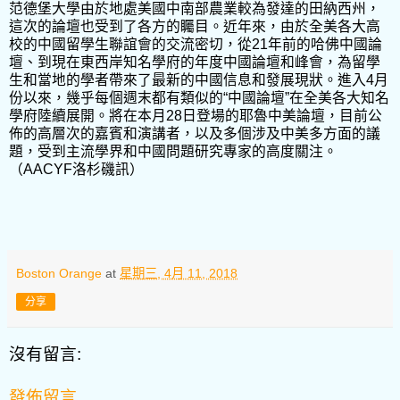
范德堡大學由於地處美國中南部農業較為發達的田納西州，
這次的論壇也受到了各方的矚目。近年來，由於全美各大高
校的中國留學生聯誼會的交流密切，從21年前的哈佛中國論
壇、到現在東西岸知名學府的年度中國論壇和峰會，為留學
生和當地的學者帶來了最新的中國信息和發展現狀。進入4月
份以來，幾乎每個週末都有類似的“中國論壇”在全美各大知名
學府陸續展開。將在本月28日登場的耶魯中美論壇，目前公
佈的高層次的嘉賓和演講者，以及多個涉及中美多方面的議
題，受到主流學界和中國問題研究專家的高度關注。
（AACYF洛杉磯訊）
Boston Orange
at
星期三, 4月 11, 2018
分享
沒有留言:
發佈留言