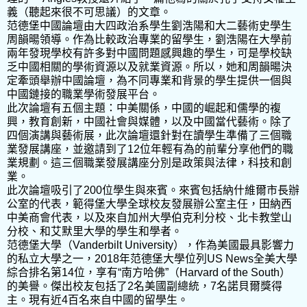
義（聽起來很不可思議）的文章。
范德堡中國論壇由大四政治系學生劉浩陽和大二藝術史學生
周韻暘領導。作為比較政治專業的留學生，劉浩陽在大學前
兩年發現學校有許多對中國問題感興趣的學生，可是學校缺
乏中國相關的學術資源以及就業資源。所以，她和周韻暘決
定牽頭舉辦中國論壇，為不同專業和背景的學生提供一個與
中國鏈接的職業學術發展平台。
此次論壇有五個主題：中美關係，中國的崛起​​和儒學的複
興，教育創新，中國社會與媒體，以及中國當代藝術。除了
四個演講與藝術展，此次論壇還針對在讀學生準備了三個職
業發展講座，並邀請到了12位年輕有為的前輩分享他們的職
業規劃。這三個職業發展講座分別是政策與法律，科技和創
業。
此次論壇吸引了200位學生與來賓。來賓包括納什維爾市長辦
公室的代表，範得堡大學全球校友發展辦公室主任，田納西
中美商會代表，以及來自加州大學伯克利分校、北卡教堂山
分校、和艾默里大學的學生和學者。
范德堡大學（Vanderbilt University），作為美國最具影響力
的私立大學之一，2018年范德堡大學位列US News全美大學
綜合排名第14位，享有“南方哈佛”（Harvard of the South）
的美譽。傑出校友包括了2名美國副總統，7名諾貝爾獎得
主。現有近4百名來自中國的留學生。