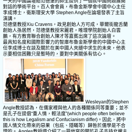
一天的中國論壇給范德堡的師生提供了一個就中國問題展開
對話的學術平台。百人會會員，布魯金斯學會中國中心主任
李成博士，衛斯理安大學 Stephen Angle在論壇發表了主旨
演講。
范德堡教授Xiu Cravens，政見創始人方可成，華爾街龍舌蘭
創始人孫居然，范德堡教授宋麗君，唯理學院創始人白雲
鵬，有方教育聯合創始人陳才等嘉賓出席了這次論壇。
最具知名度和國際影響力的智庫布魯金斯學會的中國中心主
任李成博士在談及關於在美中國人夾縫中求生的未來，他表
示要相信困難只是暫時的，要對中美關係有信心。
Wesleyan的Stephen
Angle教授認為，在儒家裡與他人的各種關係同等重要；並不
是孔子在提倡“重人情，輕法度”(which people often believe
this is how Legalism and Confucianism differ)。因此，將中
國人情文化帶來的惡果（包庇、隱瞞等）歸咎於儒學是不合
理的。 Angles教授還介紹了一篇他寫的關於孔子支持女權主