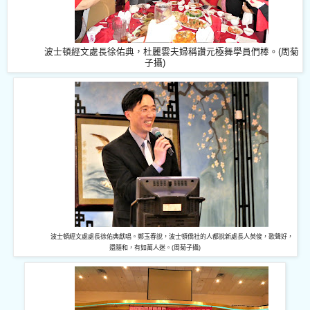
波士頓經文處長徐佑典，杜麗雲夫婦稱讚元極舞學員們棒。(周菊
子攝)
波士頓經文處處長徐佑典獻唱。鄭玉春說，波士頓僑社的人都說新處長人英俊，歌聲
好，
還隨和，有如萬人迷。(周菊子攝)