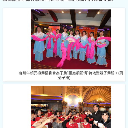
麻州牛頓元極舞健身會為了跳"飄扇桐花情"特地置辦了舞服。(周
菊子攝)