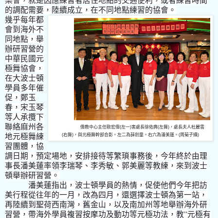
樂會，就是因應練習者居住地點的交通便利，或者練習時間
的調配需要，陸續成立，在不同地點練習的協會。
幾乎每年都
會到海外不
同地點，舉
辦研習營的
中華民國元
極舞協會，
在大波士頓
學員多年催
促，鄭玉
春，宋玉琴
等人承攬下
聯絡麻州各
僑教中心主任歐宏偉(左一)害處長徐佑典(左舞)，處長夫人杜麗雲
地元極舞練
(右舞)，與元極舞幹部合影。左二為薛劍童。右六為潘美蓮。(周菊子攝)
習團體，協
調日期，預定場地，安排接待等繁瑣事務後，今年終於由理
事長潘美蓮率領李瑞琴、李秀敏、郭美麗等教練，來到波士
頓舉辦研習營。
潘美蓮指出，波士頓學員的熱情，促使他們今年把訪
美行程從往年的一月，改為四月，還選擇波士頓為第一站，
再陸續到聖荷西南灣，舊金山，以及南加州等地舉辦海外研
”
習營，帶海外學員複習按摩功及動功等元極功法，教
元極有