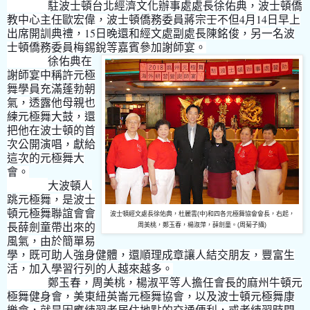
駐波士頓台北經濟文化辦事處處長徐佑典，波士頓僑
4
14
教中心主任歐宏偉，波士頓僑務委員蔣宗壬不但
月
日早上
15
出席開訓典禮，
日晚還和經文處副處長陳銘俊，另一名波
士頓僑務委員梅錫銳等嘉賓參加謝師宴。
徐佑典在
謝師宴中稱許元極
舞學員充滿蓬勃朝
氣，透露他母親也
練元極舞大鼓，還
把他在波士頓的首
次公開演唱，獻給
這次的元極舞大
會。
大波頓人
跳元極舞，是波士
頓元極舞聯誼會會
波士頓經文處長徐佑典，杜麗雲(中)和四各元極舞協會會長，右起，
長薛劍童帶出來的
周美桃，鄭玉春，楊淑萍，薛劍童。(周菊子攝)
風氣，由於簡單易
學，既可助人強身健體，還順理成章讓人結交朋友，豐富生
活，加入學習行列的人越來越多。
鄭玉春，周美桃，楊淑平等人擔任會長的麻州牛頓元
極舞健身會，美東紐英崙元極舞協會，以及波士頓元極舞康