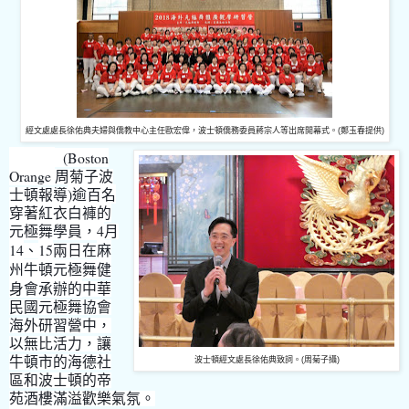
經文處處長徐佑典夫婦與僑教中心主任歐宏偉，波士頓僑務委員蔣宗人等出席開幕式。(鄭玉春提供)
(Boston
Orange
周菊子波
)逾百名
士頓報導
穿著紅衣白褲的
元極舞學員，
4
月
14
15
麻
、
兩日在
州牛頓元極舞健
身會承辦的
中華
民國元極舞協會
海外研習營中，
以無比活力，讓
牛頓市的海德社
波士頓經文處長徐佑典致詞。(周菊子攝)
區和波士頓的帝
苑酒樓滿溢歡樂氣氛。