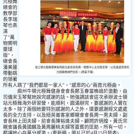
元極舞
總會的
教學部
長李瑞
琴也表
演
了"萬
物嚮明
靈球
版"，
總會長
潘美蓮
波士頓元極舞康樂會與經文處長徐佑典，僑教中心主任歐宏偉，以及遠道而來的
帶動跳
元極舞教練們合影。(周菊子攝)
的領著
所有人跳了"我們都是一家人"，"感恩的心"兩首元極曲。
麻州牛頓元極舞健身會會長鄭玉春當晚過於激動，由
司儀宋玉琴幫她說完感謝的話。她強調該會這次承辦波士頓
站元極舞海外研習營，能順利，圓滿辦完，要感謝的人實在
太多。除了兩個她要特別感謝的人之外，還要感謝經文處處
長的全力支持，以及紐英崙客家鄉親會會長周一男夫婦，副
會長林上田夫婦，前會長陳裕逢夫婦，顧問許炳煌，
黃氏宗
親會議長黃國麟及黃周麗桃夫婦等嘉賓的匡助，所有一切，
都讓她心存萬分感激。(更新稿，圖片已於4月15日發表)