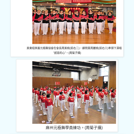
美東紐英崙元極舞協會在會長周美桃(前右二)，顧問黃周麗桃(前右三)率領下演唱
"感恩的心"。(周菊子攝)
麻州元極舞學員練功。(周菊子攝)