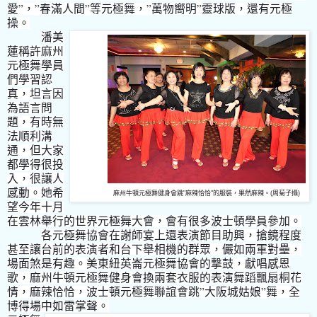
”
”
”
”
”
愛
，
春滿人間
等元極舞，
萬物嚮明
靈球版，還有元極
操。
潘美
蓮稱許麻州
元極舞學員
們學習認
真，坦言因
為語言問
題，有時無
法順利溝
通，但大家
都學得很投
入，
很讓人
感動。她希
麻州牛頓元極舞健身會跳"麻辣恰恰"的服裝，果然麻辣。(周菊子攝)
望今年十月
在雲林舉行的世界元極舞大會，會有很多波士頓學員參加。
各元極舞協會在謝師宴上還表演節目助興，搶鏡程度
甚至讓台前的表演者和台下舉相機的群眾，儼如兩軍對壘，
場面煞是有趣。美東紐英崙元極舞協會的撃鼓，獻唱感恩
歌，麻州牛頓元極舞健身會換兩套衣服的表演舞蹈飄扇桐花
”
”
情，麻辣恰恰，波士頓元極舞聯誼會跳
大阪城姑娘
舞，全
博得場中如雷掌聲。