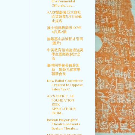
Environmental
Officials, Loc...
AARP樂齡會亞太裔社
區英雄獎5月31日截
止提名
波士頓僑務簡訊107年
4月第2期
無錫惠山訪波招才引商
(圖片)
中美教育領袖論壇強調
學生國際觀探討交
流
臺灣同學會長傳薪迎
新 鄭舜允接掌學
聯新會長
New Ballot Committee
Created to Oppose
Sales Tax C...
AG’S OFFICE, GE
FOUNDATION
SEEK
APPLICATIONS
FROM ...
Boston Playwrights’
Theatre presents
Boston Theate...