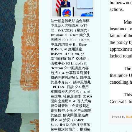
homeowners 
actions.
波士顿急難救助協會舉辦
Massachuse
中風及AI咨詢講座: 🌿時
insurance po
間：8/8/2026（星期六）
10:30am-10:40am 簡介及
failure of t
團體照 10：40-11：10pm,
the policy b
中風咨詢講座 11：15am-
approximate
11:45am, AI 應用講座
11:45am- 11：50am, 分
lacked requ
享”防詐騙”短片 🌻地點：
僑教中心 90 Lincoln St.
Newton 🎈中風講座內容
The AG’
包括： a. 分享觀眾對腦中
Insurance U
風的理解與經驗 b. 腦中風
cancelling h
的基本介紹 c. 腦中風徵兆
- BE FAST 口訣 🎈AI應用
相関講座內容包括： a. AI
This
在環境, 社會及治理（ESG)
面向之應用 b. AI 導入策略
General’s I
與公司管理：企業規劃思
維與轉型, 分析客户及團隊
的痛點, 解決問題,製造商
Posted by
Bos
機 c. AI 治安（Cyber
Security) 及治理注意事项
🌺中風講師簡介： 楊韻臻