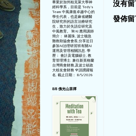
畢業於加州柏克萊大學神
沒有留
經科學系，目前是 Tedy‘s
Team 中風康復卓越中心的
學生代表，也是麻省總醫
發佈留
院研究所的語言治療研究
生，致力於失語症研究及
中風教育。 🌺AI 應用講師
簡介： 林麗珠, 波士顿急
難救助協會會長,分享近日
參加AI治理研習班有關AI
運用及管理相關訊息. 學
歷： 會計及電腦硕士, 教
育管理博士. 兼任新英格蘭
台灣商會财務,及波士頓政
大校友會财務 🌹請踴躍報
名. 截止日期： 8/5/2026
8/8 佛光山茶禪