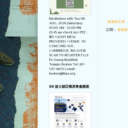
Meditation with Tea 08
較新的文章
AUG, 2026 (Saturday)
10:00 AM - 12:00 PM
訂閱：
發佈留言
(9:45 am check in) • FEE :
$15 • LIGHT MEAL
PROVIDED • VENUE: 711
CONCORD AVE,
CAMBRIDGE, MA 02138
SCAN TO REGISTER F.G.S
Fo Guang Buddhist
Temple Boston Tel: 617-
547-6670 | email :
boston@ibps.org
8/8 波士頓亞裔房東會講座