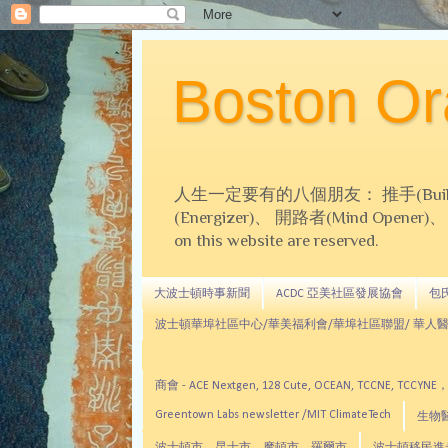
Boston 
人生一定要有的八個朋友： 推手(Builder)、
(Energizer)、 開路者(Mind Opener)、 導師(
on this website are reserved.
大波士頓時事新聞
ACDC 亞美社區發展協會
包氏文
波士頓華埠社區中心/華美福利會/華埠社區聯盟/ 華人醫
商會 - ACE Nextgen, 128 Cute, OCEAN, TC
Greentown Labs newsletter /MIT ClimateTech
生物醫藥