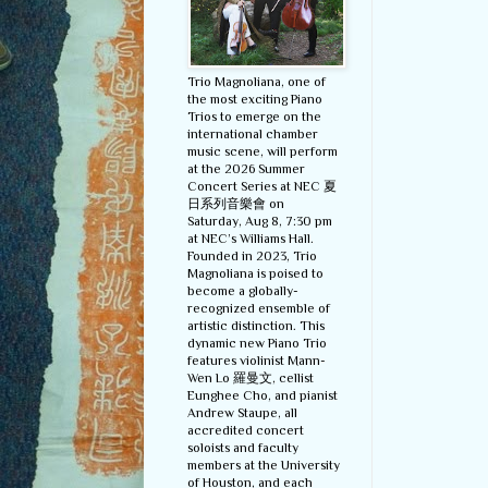
Trio Magnoliana, one of
the most exciting Piano
Trios to emerge on the
international chamber
music scene, will perform
at the 2026 Summer
Concert Series at NEC 夏
日系列音樂會 on
Saturday, Aug 8, 7:30 pm
at NEC’s Williams Hall.
Founded in 2023, Trio
Magnoliana is poised to
become a globally-
recognized ensemble of
artistic distinction. This
dynamic new Piano Trio
features violinist Mann-
Wen Lo 羅曼文, cellist
Eunghee Cho, and pianist
Andrew Staupe, all
accredited concert
soloists and faculty
members at the University
of Houston, and each