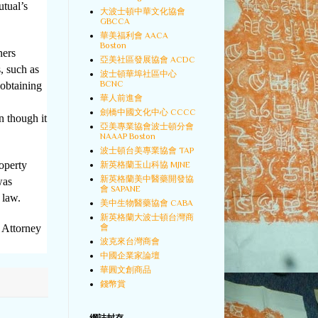
tual’s
大波士頓中華文化協會
GBCCA
華美福利會 AACA
Boston
ers
亞美社區發展協會 ACDC
, such as
波士頓華埠社區中心
BCNC
 obtaining
華人前進會
劍橋中國文化中心 CCCC
n though it
亞美專業協會波士頓分會
NAAAP Boston
波士頓台美專業協會 TAP
operty
新英格蘭玉山科協 MJNE
新英格蘭美中醫藥開發協
was
會 SAPANE
 law.
美中生物醫藥協會 CABA
新英格蘭大波士頓台灣商
會
 Attorney
波克來台灣商會
中國企業家論壇
華圓文創商品
錢幣賞