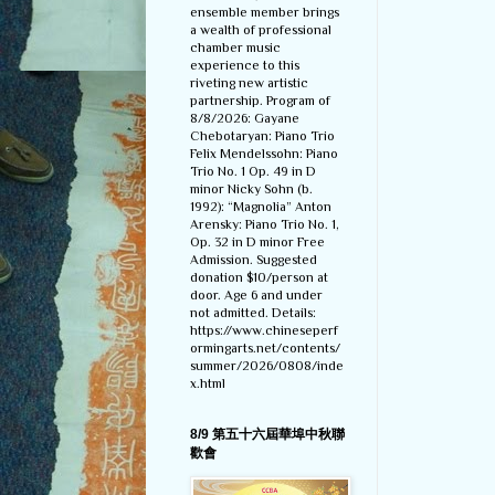
ensemble member brings
a wealth of professional
chamber music
experience to this
riveting new artistic
partnership. Program of
8/8/2026: Gayane
Chebotaryan: Piano Trio
Felix Mendelssohn: Piano
Trio No. 1 Op. 49 in D
minor Nicky Sohn (b.
1992): “Magnolia” Anton
Arensky: Piano Trio No. 1,
Op. 32 in D minor Free
Admission. Suggested
donation $10/person at
door. Age 6 and under
not admitted. Details:
https://www.chineseperf
ormingarts.net/contents/
summer/2026/0808/inde
x.html
8/9 第五十六屆華埠中秋聯
歡會