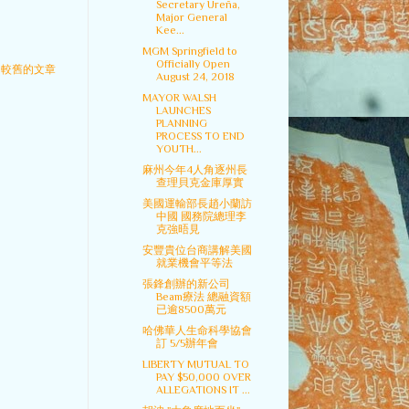
Secretary Ureña,
Major General
Kee...
MGM Springfield to
Officially Open
較舊的文章
August 24, 2018
MAYOR WALSH
LAUNCHES
PLANNING
PROCESS TO END
YOUTH...
麻州今年4人角逐州長
查理貝克金庫厚實
美國運輸部長趙小蘭訪
中國 國務院總理李
克強晤見
安豐貴位台商講解美國
就業機會平等法
張鋒創辦的新公司
Beam療法 總融資額
已逾8500萬元
哈佛華人生命科學協會
訂 5/5辦年會
LIBERTY MUTUAL TO
PAY $50,000 OVER
ALLEGATIONS IT ...