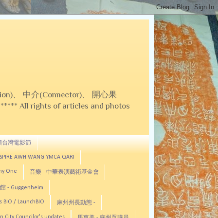
on)、 中介(Connector)、 開心果
 All rights of articles and photos
頓台灣電影節
ASPIRE AWH WANG YMCA QARI
any One
音樂 - 中華表演藝術基金會
 - Guggenheim
s BIO / LaunchBIO
麻州州長動態 -
n City Councilor's updates