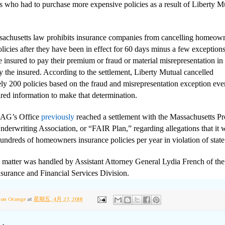
who had to purchase more expensive policies as a result of Liberty Mu
tts law prohibits insurance companies from cancelling homeown
licies after they have been in effect for 60 days minus a few exceptions
he insured to pay their premium or fraud or material misrepresentation in
y the insured. According to the settlement, Liberty Mutual cancelled
ly 200 policies based on the fraud and misrepresentation exception eve
ired information to make that determination.
s Office
previously
reached a settlement with the Massachusetts Pr
nderwriting Association, or “FAIR Plan,” regarding allegations that it 
undreds of homeowners insurance policies per year in violation of state
 matter was handled by Assistant Attorney General Lydia French of the
nsurance and Financial Services Division.
ton Orange
at
星期五, 4月 27, 2018