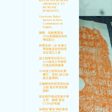
MAYOR WALSH SIGNS
ORDINANCE TO
INCREASE
RESIDENTS'...
Governor Baker
Swears In New
Commission on
Digital...
陳剛、張鋒獲選為
2018美國藝術與科
學院院士
跨歷史的一步 哈佛大
學助教及研究助理
決定成立工會
波士頓華埠社區中心
4/21進昆士市辦研
討會談精神健康
2018波士頓馬拉松賽
圖片、視頻 (波士頓
經文處專輯)
元極舞海外研習首站波
士頓 逾百學員歌舞
謝師
徐佑典拜會紐英崙中華
公所、藝聯 發現
CCBA好有錢
加斯林"薑味"籌款會表