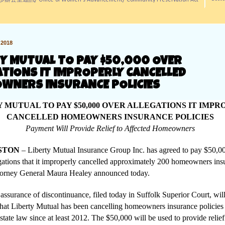
訊/ Office of Women's Advancement/ Community Preservation Act
2018
TY MUTUAL TO PAY $50,000 OVER
ATIONS IT IMPROPERLY CANCELLED
WNERS INSURANCE POLICIES
 MUTUAL TO PAY $50,000 OVER ALLEGATIONS IT IMP
CANCELLED HOMEOWNERS INSURANCE POLICIES
Payment Will Provide Relief to Affected Homeowners
TON
– Liberty Mutual Insurance Group Inc. has agreed to pay $50,00
egations that it improperly cancelled approximately 200 homeowners ins
ttorney General Maura Healey announced today.
assurance of discontinuance, filed today in Suffolk Superior Court, will 
 that Liberty Mutual has been cancelling homeowners insurance policies
 state law since at least 2012. The $50,000 will be used to provide relief