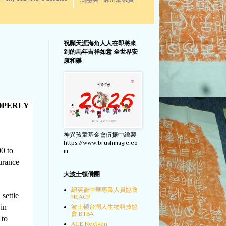
馬惠美 - 麻州眾議員
祝願天涯海角人人在即將來
到的馬年吉祥如意 全世界安
康和樂
ROPERLY
神異孩童基金會伍振中繪製
https://www.brushmagic.co
0 to
m
urance
大波士頓僑團
紐英崙中華專業人員協會
settle
NEACP
 in
波士頓台灣人生物科技協
會 BTBA
 to
ACE Nextgen