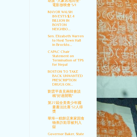
胡波 "大象席地而坐"
電影放映會 5/1
MAYOR WALSH
INVESTS $2.4
BILLION IN
BOSTON
NEIGHBO...
Sen. Elizabeth Warren
to Host Town Hall
in Brockto...
CAPAC Chair
Statement on
Termination of TPS
for Nepal
BOSTON TO TAKE
BACK UNWANTED
PRESCRIPTION
DRUGS ON...
劉雲平喜見兩韓會談
稱"好過開戰"
第27屆全美青少年國
畫書法比賽 52人得
獎
華埠一糕餅店東家因食
物券詐欺罪被判入
獄
Governor Baker, State