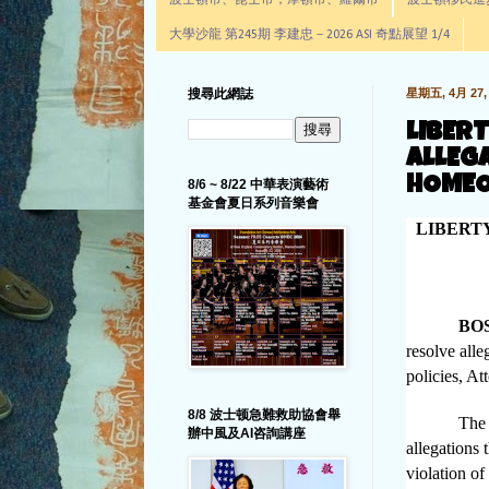
波士頓市、昆士市，摩頓市、羅爾市
波士頓移民進步辦公室通
大學沙龍 第245期 李建忠－2026 ASI 奇點展望 1/4
搜尋此網誌
星期五, 4月 27, 
LIBER
ALLEG
HOMEO
8/6 ~ 8/22 中華表演藝術
基金會夏日系列音樂會
LIBERTY
BOS
resolve all
policies, A
8/8 波士顿急難救助協會舉
The 
辦中風及AI咨詢講座
allegations
violation of