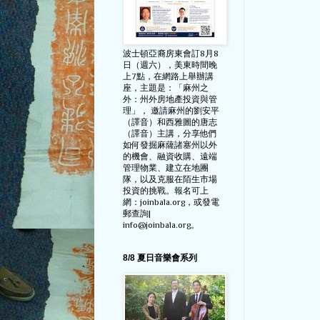
波士頓亞裔房東會訂8月8
日（週六），美東時間晚
上7點，在網路上舉辦講
座，主題是：「麻州之
外：州外房地產投資與管
理」， 邀請麻州的劉安平
（譯音）和西雅圖的唐志
（譯音）主講，分享他們
如何發掘麻薩諸塞州以外
的機會、融資收購、遠端
管理物業、建立在地團
隊，以及克服在陌生市場
投資的挑戰。報名可上
網：joinbala.org，或發電
郵查詢|
info@joinbala.org。
8/8 夏日音樂會系列