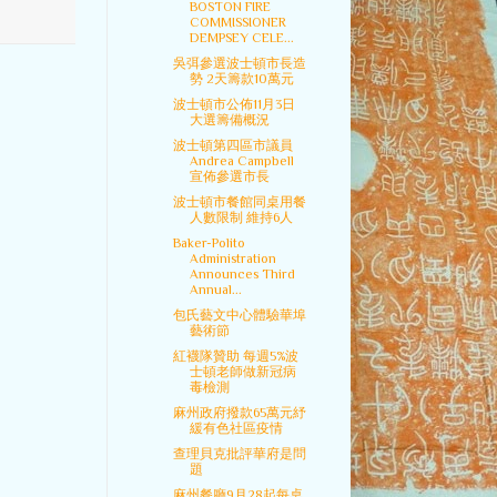
BOSTON FIRE
COMMISSIONER
DEMPSEY CELE...
吳弭參選波士頓市長造
勢 2天籌款10萬元
波士頓市公佈11月3日
大選籌備概況
波士頓第四區市議員
Andrea Campbell
宣佈參選市長
波士頓市餐館同桌用餐
人數限制 維持6人
Baker-Polito
Administration
Announces Third
Annual...
包氏藝文中心體驗華埠
藝術節
紅襪隊贊助 每週5%波
士頓老師做新冠病
毒檢測
麻州政府撥款65萬元紓
緩有色社區疫情
查理貝克批評華府是問
題
麻州餐廳9月28起每桌