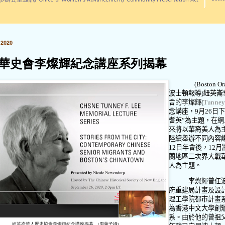
訊/ Office of Women's Advancement/ Community Preservation Act
2020
華史會李燦輝紀念講座系列揭幕
(Boston Or
波士頓報導
)
紐英崙
會的李燦輝
(
Tunney 
念講座，
9
月
26
日下
耆英
”
為主題，在網
來將以華裔美人為
陸續舉辦不同內容
12日年會後，
12
月
蘭地區二次界大戰
人為主題。
李燦輝曾任
府重建局計畫及設
理工學院都市計畫
為香港中文大學創
系。由於他的曾祖
紐英崙華人歷史協會李燦輝紀念講座揭幕。(周菊子攝)