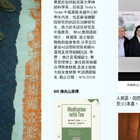
畢業於加州柏克萊大學神
經科學系，目前是 Tedy‘s
Team 中風康復卓越中心的
學生代表，也是麻省總醫
院研究所的語言治療研究
生，致力於失語症研究及
中風教育。 🌺AI 應用講師
簡介： 林麗珠, 波士顿急
難救助協會會長,分享近日
參加AI治理研習班有關AI
運用及管理相關訊息. 學
歷： 會計及電腦硕士, 教
育管理博士. 兼任新英格蘭
台灣商會财務,及波士頓政
大校友會财務 🌹請踴躍報
名. 截止日期： 8/5/2026
李燦輝(右
8/8 佛光山茶禪
人英語，因
至少
2
本書。