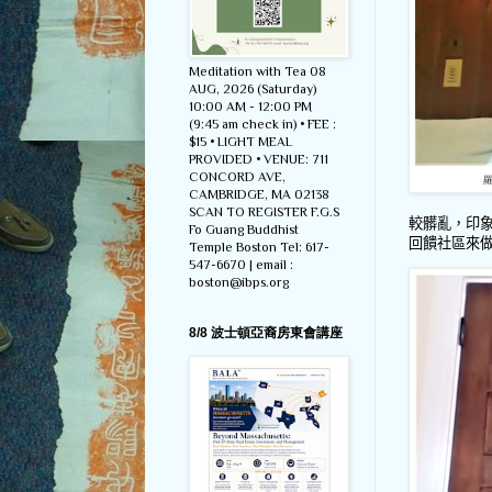
Meditation with Tea 08
AUG, 2026 (Saturday)
10:00 AM - 12:00 PM
(9:45 am check in) • FEE :
$15 • LIGHT MEAL
PROVIDED • VENUE: 711
CONCORD AVE,
CAMBRIDGE, MA 02138
SCAN TO REGISTER F.G.S
較髒亂，印
Fo Guang Buddhist
回饋社區來
Temple Boston Tel: 617-
547-6670 | email :
boston@ibps.org
8/8 波士頓亞裔房東會講座