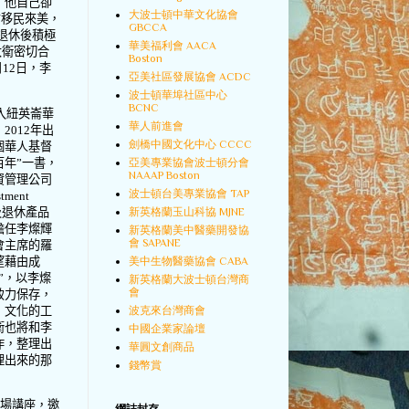
，他自己卻
大波士頓中華文化協會
才移民來美，
GBCCA
退休後積極
華美福利會 AACA
大衛密切合
Boston
月
12
日，李
亞美社區發展協會 ACDC
波士頓華埠社區中心
BCNC
入紐英崙華
華人前進會
，
2012
年出
劍橋中國文化中心 CCCC
個華人基督
百年
”
一書，
亞美專業協會波士頓分會
NAAAP Boston
資管理公司
波士頓台美專業協會 TAP
stment
及退休產品
新英格蘭玉山科協 MJNE
擔任李燦輝
新英格蘭美中醫藥開發協
會 SAPANE
會主席的羅
望藉由成
美中生物醫藥協會 CABA
”
，以李燦
新英格蘭大波士頓台灣商
會
致力保存，
，文化的工
波克來台灣商會
衛也將和李
中國企業家論壇
作，整理出
華圓文創商品
理出來的那
錢幣賞
場講座，邀