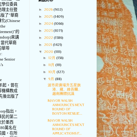
網誌封存
究學位委員
助理主任暨
►
2026
(902)
出版了
”
華裔
►
2025
(1409)
球化
(Chinese
►
2024
(1066)
 the
►
2023
(1071)
irement)”
的
ndorp)
來講
►
2022
(1386)
:
當代華裔
►
2021
(1421)
的華埠
▼
2020
(1111)
y:
►
12月
(136)
se Senior
’s
►
11月
(111)
►
10月
(127)
▼
9月
(88)
e
年起，曾在
波市府廣場升五星旗
港、藏、維吾爾、
等機構教成
越南團體抗議
先後出版了
MAYOR WALSH
ANNOUNCES NEXT
ROUND OF
orp
指出，
BOSTON RESILIE...
移民的第二
MAYOR WALSH
次於墨西
ANNOUNCES NEXT
180
萬名在
ROUND OF
美國，在所
APPLICATIONS F...