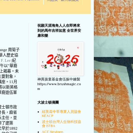
馬惠美 - 麻州眾議員
祝願天涯海角人人在即將來
到的馬年吉祥如意 全世界安
康和樂
ange
周菊子
華人歷史協
F. Lee)
紀
午以
”
華裔
上揭幕。未
主要對象，
神異孩童基金會伍振中繪製
講座。
11
月
https://www.brushmagic.co
將以新英格
m
華裔退伍軍
大波士頓僑團
波士頓市政
紐英崙中華專業人員協會
計長，麻省
NEACP
系主任，並
波士頓台灣人生物科技協
辦了建築
會 BTBA
父早於
1892
ACE Nextgen