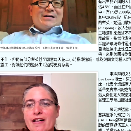
有出生於外國的人
佔
4.5%
，而且在外
中，有
1/3
是
2000
以
其中
29.8%
為年紀
的耆英。她還用散
(diaspora)
，家人分
三種類別來敘述不
民故事，指當代耆
半經濟環境條件還
羅元旭發起舉辦李燦輝紀念講座系列，並擔任委員會主席。(周菊子攝)
自地區遠不止珠江
帶，來到美國後對
象不佳，但仍有部分耆英甚至願意每天花二小時搭車進城，或為與同文同種人群
做義工，好讓他們的退休生活過得更有意義。
李燦輝的女
Lee Lewis
博士，這
席，代表李燦輝家
崙華史會推出紀念
張大衛把她父親這
省理工學院出版社
羅元旭透露
念講座系列預定
12
(Bill Chen)
將軍講
戰的華裔退伍軍人
季，將邀
Rob Morri