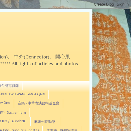
on)、 中介(Connector)、 開心果
 All rights of articles and photos
頓台灣電影節
ASPIRE AWH WANG YMCA QARI
any One
音樂 - 中華表演藝術基金會
 - Guggenheim
s BIO / LaunchBIO
麻州州長動態 -
n City Councilor's updates