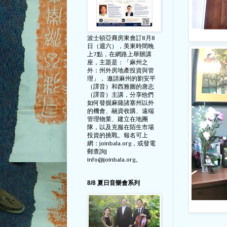
波士頓亞裔房東會訂8月8
日（週六），美東時間晚
上7點，在網路上舉辦講
座，主題是：「麻州之
外：州外房地產投資與管
理」， 邀請麻州的劉安平
（譯音）和西雅圖的唐志
（譯音）主講，分享他們
如何發掘麻薩諸塞州以外
的機會、融資收購、遠端
管理物業、建立在地團
隊，以及克服在陌生市場
投資的挑戰。報名可上
網：joinbala.org，或發電
郵查詢|
info@joinbala.org。
8/8 夏日音樂會系列