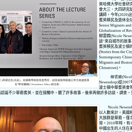
來哈佛大學社會研
會大三、大四研究
講師，今年
(2020)
耆英移民及退休全
Senior Migrants and
Globalization of Ret
柳雲嫦(
Nicole Newe
談
”
來自城市的故事
耆英移民及波士頓
(Stories from the Cit
Sontemporary Chine
Migrants and Boston
Chinatown)
。
柳雲嫦(Nicol
二)和梁志生(右起)，前廣教學校校長曾秀芬，紐英崙龍岡親義公所元老趙羨藻
Newendorp)
從
2007
在"華埠圖嶼(Chinatown Altas)前合影。
波士頓中華耆英會
而認識不少華裔耆英，並在接觸中，聽了許多故事，後來再做許多訪談，調查，
Nicole Newend
以人數來計，美國
大族群是華裔，僅
哥。
2010
年時，有
中國出生的人住在