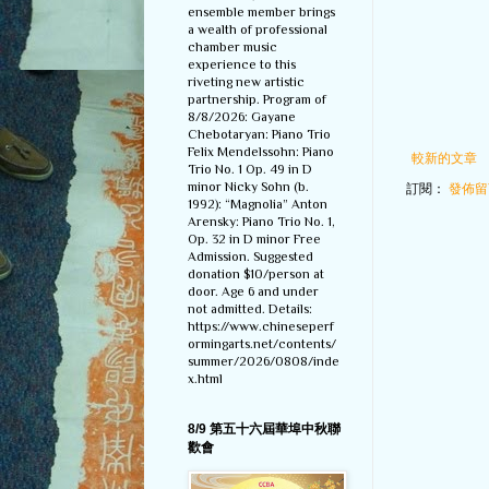
ensemble member brings
a wealth of professional
chamber music
experience to this
riveting new artistic
partnership. Program of
8/8/2026: Gayane
Chebotaryan: Piano Trio
Felix Mendelssohn: Piano
較新的文章
Trio No. 1 Op. 49 in D
minor Nicky Sohn (b.
訂閱：
發佈留言
1992): “Magnolia” Anton
Arensky: Piano Trio No. 1,
Op. 32 in D minor Free
Admission. Suggested
donation $10/person at
door. Age 6 and under
not admitted. Details:
https://www.chineseperf
ormingarts.net/contents/
summer/2026/0808/inde
x.html
8/9 第五十六屆華埠中秋聯
歡會