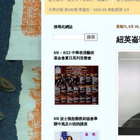
波士頓市、昆士市，摩頓市、羅爾市
波士頓移民進步辦公室通
大學沙龍 第245期 李建忠－2026 ASI 奇點展望 1/4
搜尋此網誌
星期六, 9月 26, 
紐英崙
8/6 ~ 8/22 中華表演藝術
基金會夏日系列音樂會
8/8 波士顿急難救助協會舉
辦中風及AI咨詢講座