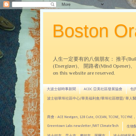
Boston 
人生一定要有的八個朋友： 推手(Builder)、
(Energizer)、 開路者(Mind Opener)、 導師(
on this website are reserved.
大波士頓時事新聞
ACDC 亞美社區發展協會
包氏文
波士頓華埠社區中心/華美福利會/華埠社區聯盟/ 華人醫
商會 - ACE Nextgen, 128 Cute, OCEAN, TC
Greentown Labs newsletter /MIT ClimateTech
生物醫藥