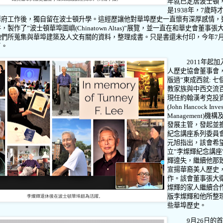
年就已定居波士頓
是
1938
年，
7
歲時
華府工作後，獨自留在波士頓升學。這經歷讓他對華埠歷史一直懷有深厚感情，
件，製作了
”
波士頓華埠圖嶼
(Chinatown Altas)”
展覽，並一直在和華史會董事張
他們所蒐集與華埠建築及人文有關的資料，整理成書。只是書還未付印，今年
7
了。
2011
年起加
人歷史協會董事會
版過
”
東成西就
:
七
教家族與中西交流
現任約翰漢考克投
(John Hancock Inve
Management)
機構
發展主管，發起並
紀念講座系列委員
元旭指出，該會希
立
”
李燦輝紀念講座
輝違失，繼續他那
宣揚華裔美人歷史
作。該會董事張大
燦輝的家人繼續合
版李燦輝和他所整
李燦輝退休後在波士頓華埠頗為活躍。
些華埠歷史。
9
月
26
日的首