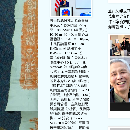
並在父親去
蒐集歷史文
波士顿急難救助協會舉辦
作，準備把
中風及AI咨詢講座: 🌿時
燦輝就辭世
間：8/8/2026（星期六）
10:30am-10:40am 簡介及
團體照 10：40-11：10pm,
中風咨詢講座 11：15am-
11:45am, AI 應用講座
11:45am- 11：50am, 分
享”防詐騙”短片 🌻地點：
僑教中心 90 Lincoln St.
Newton 🎈中風講座內容
包括： a. 分享觀眾對腦中
風的理解與經驗 b. 腦中風
的基本介紹 c. 腦中風徵兆
- BE FAST 口訣 🎈AI應用
相関講座內容包括： a. AI
在環境, 社會及治理（ESG)
面向之應用 b. AI 導入策略
與公司管理：企業規劃思
維與轉型, 分析客户及團隊
的痛點, 解決問題,製造商
機 c. AI 治安（Cyber
Security) 及治理注意事项
🌺中風講師簡介： 楊韻臻