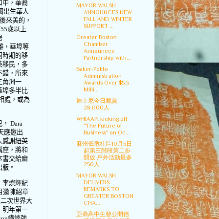
口中，華裔
MAYOR WALSH
國出生華人
ANNOUNCES NEW
FALL AND WINTER
後來美的，
SUPPORT ...
在
55
歲以上
Greater Boston
居
Chamber
離，華埠等
Announces
同時期的移
Partnership with...
英移民，多
Baker-Polito
不錯，所來
Administration
三角洲一
Awards Over $5.5
Milli...
華埠多半比
相處，或為
迪士尼今日裁員
28,000人
WHIAAPI kicking off
兒，
Dara
"The Future of
天應邀出
Business" on Oc...
人感謝紐英
麻州低危社區10月5日
講座，將和
起第三階段第二步
開放 戶外活動最多
本書交給麻
250人
出版。
MAYOR WALSH
DELIVERS
，李燦輝紀
REMARKS TO
月邀陳紹章
GREATER BOSTON
談二次世界大
CHA...
，明年第一
亞裔高中生發公開信
son
講談強