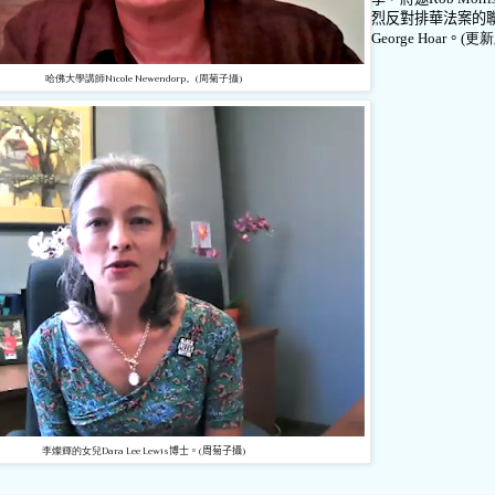
烈反對排華法案的
George Hoar
。
(更新
哈佛大學講師Nicole Newendorp。(周菊子攝)
李燦輝的女兒Dara Lee Lewis
博士。(周菊子攝)