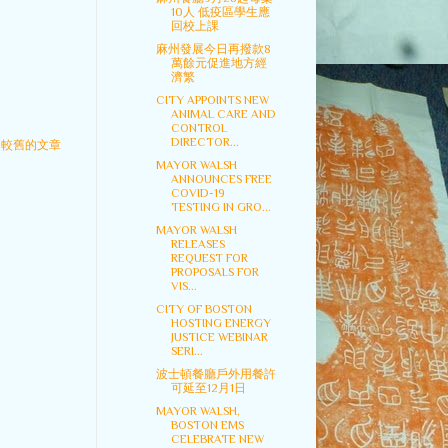
10人 低疫區學生應
回校上課
麻州發展今日再撥款8
萬餘元促進地方經
濟繁
CITY APPOINTS NEW
ANIMAL CARE AND
CONTROL
DIRECTOR...
較舊的文章
MAYOR WALSH
ANNOUNCES FREE
COVID-19
TESTING IN GRO...
MAYOR WALSH
RELEASES
REQUEST FOR
PROPOSALS FOR
VIS...
CITY OF BOSTON
HOSTING ENERGY
JUSTICE WEBINAR
SERI...
波士頓餐廳戶外用餐許
可延至12月1日
MAYOR WALSH,
BOSTON EMS
CELEBRATE NEW