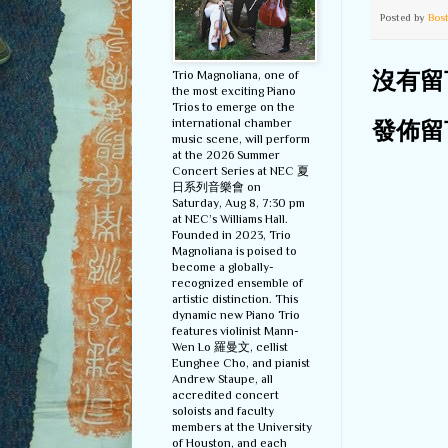
Posted by
Bos
Trio Magnoliana, one of
沒有留
the most exciting Piano
Trios to emerge on the
international chamber
發佈留
music scene, will perform
at the 2026 Summer
Concert Series at NEC 夏
日系列音樂會 on
Saturday, Aug 8, 7:30 pm
at NEC’s Williams Hall.
Founded in 2023, Trio
Magnoliana is poised to
become a globally-
recognized ensemble of
artistic distinction. This
dynamic new Piano Trio
features violinist Mann-
Wen Lo 羅曼文, cellist
Eunghee Cho, and pianist
Andrew Staupe, all
accredited concert
soloists and faculty
members at the University
of Houston, and each