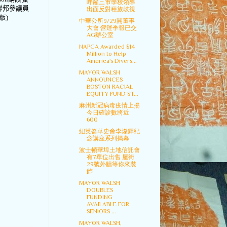
呼籲三市學校領導
聯邦參議員
出面反對種族歧視
版)
中華公所9/29開董事
大會 營運季報已交
AG辦公室
NAPCA Awarded $14
Million to Help
America's Divers...
MAYOR WALSH
ANNOUNCES
BOSTON RACIAL
EQUITY FUND ST...
麻州新冠病毒疫情上揚
今日確診數將近
600
紐英崙華史會李燦輝紀
念講座系列揭幕
波士頓華埠土地信託會
有7單位出售 屋街
29號外牆等你來裝
飾
MAYOR WALSH
DOUBLES
FUNDING
AVAILABLE FOR
SENIORS ...
MAYOR WALSH,