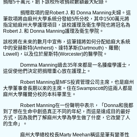
捐贈
5
千萬元，創下該校所收捐款數額最大紀錄。
捐贈款項的是
Robert J.
和
Donna Manning
夫婦。這
筆款項將由麻州大學系統分發給
5
所分校，其中
1500
萬元將
指定給麻州大學護理項目，該校護理及衛生學院也將冠名為
Robert J.
和
Donna Manning
護理及衛生學院。
該校將在未來的數月中宣佈，這筆錢將如何分配給麻大系統
中的安赫斯特
(Amherst)
、達特茅斯
(Dartmouth)
、羅爾
(
Lowell)
，以及位於屋斯特
(Worcester)
的醫學院。
Domma Manning
過去
35
年來都是一名腫瘤學護士，
這促使他們決定把捐贈重心放在護理上。
Robert Manning
是
MFS
投資管理公司主席，也是麻州
大學董事會長期以來的主席。住在
Swampscott
的這兩人都是
麻州大學羅爾分校的本科畢業生。
Robert Manning
在一份聲明中表示，「
Donna
和我都
到了想在生命中創造真正不同的年紀，而這是達成目的最好
方式，因為我們了解麻州大學為學生做了什麼，它改變了人
的生命」。
麻州大學總校校長
Marty Meehan
稱這是筆有變革性