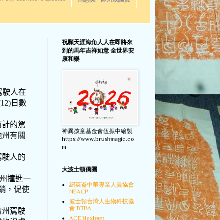
馬惠美 - 麻州眾議員
祝願天涯海角人人在即將來
到的馬年吉祥如意 全世界安
康和樂
駕駛人在
(12)
日數
百計的駕
神異孩童基金會伍振中繪製
他州有關
https://www.brushmagic.co
m
駕駛人的
大波士頓僑團
州撞進一
紐英崙中華專業人員協會
銷，促使
NEACP
波士頓台灣人生物科技協
會 BTBA
麻州駕駛
ACE Nextgen