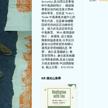
Security) 及治理注意事项
🌺中風講師簡介： 楊韻臻
畢業於加州柏克萊大學神
經科學系，目前是 Tedy‘s
Team 中風康復卓越中心的
學生代表，也是麻省總醫
院研究所的語言治療研究
生，致力於失語症研究及
中風教育。 🌺AI 應用講師
簡介： 林麗珠, 波士顿急
難救助協會會長,分享近日
參加AI治理研習班有關AI
運用及管理相關訊息. 學
歷： 會計及電腦硕士, 教
育管理博士. 兼任新英格蘭
台灣商會财務,及波士頓政
大校友會财務 🌹請踴躍報
名. 截止日期： 8/5/2026
8/8 佛光山茶禪