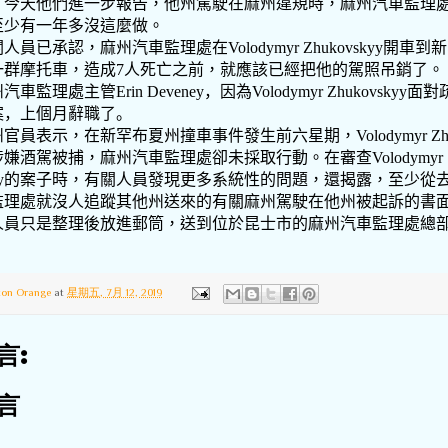
，今天他們進一步報告，他州駕駛在麻州違規時，麻州汽車監理
至少有一年多沒這麼做。
關人員已承認，麻州汽車監理處在
Volodymyr Zhukovskyy
開車到新
一群摩托車，造成
7
人死亡之前，就應該已經把他的駕照吊銷了。
州汽車監理處主管
Erin Deveney
，因為
Volodymyr Zhukovskyy
面對
案，上個月辭職了。
州官員表示，在新罕布夏州撞車事件發生前六星期，
Volodymyr Z
涉嫌酒駕被捕，麻州汽車監理處卻未採取行動。在審查
Volodymyr
y
的案子時，有關人員發現更多系統性的問題，還揭露，至少從
監理處就沒人追蹤其他州送來的有關麻州駕駛在他州被起訴的書
人員只是整理後放進郵筒，送到位於昆士市的麻州汽車監理處總
ton Orange
at
星期五, 7月 12, 2019
言:
言