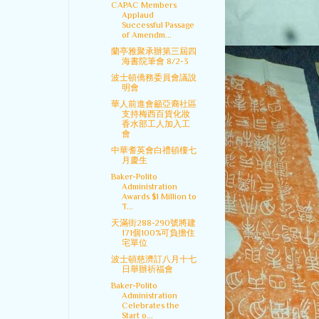
CAPAC Members
Applaud
Successful Passage
of Amendm...
蘭亭雅聚承辦第三屆四
海書院筆會 8/2-3
波士頓僑務委員會議說
明會
華人前進會籲亞裔社區
支持梅西百貨化妝
香水部工人加入工
會
中華耆英會白禮頓樓七
月慶生
Baker-Polito
Administration
Awards $1 Million to
T...
天滿街288-290號將建
171個100%可負擔住
宅單位
波士頓慈濟訂八月十七
日舉辦祈福會
Baker-Polito
Administration
Celebrates the
Start o...