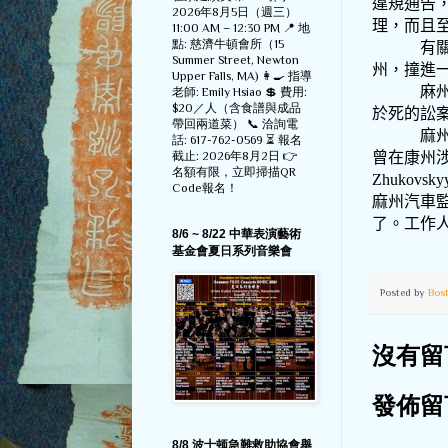
違規通告
2026年8月5日（週三）
理，而且
11:00 AM – 12:30 PM 📍 地
點: 慈濟牛頓會所（15
有
Summer Street, Newton
州，撞進
Upper Falls, MA) 👩‍🍳 指導
麻
老師: Emily Hsiao 💲 費用:
$20／人（含食譜與成品
於死的訟
帶回兩道菜） 📞 洽詢電
麻
話: 617-762-0569 ⏳ 報名
截止: 2026年8月2日 👉
曾在康州
名額有限，立即掃描QR
Zhukovsky
Code報名！
麻州汽車
了。工作
8/6 ~ 8/22 中華表演藝術
基金會夏日系列音樂會
Posted by
Bos
沒有留
發佈留
8/8 波士顿急難救助協會舉