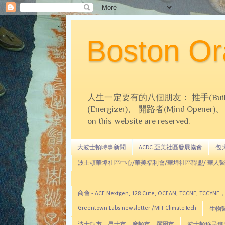
Boston 
人生一定要有的八個朋友： 推手(Builder)、
(Energizer)、 開路者(Mind Opener)、 導師(
on this website are reserved.
大波士頓時事新聞
ACDC 亞美社區發展協會
包氏文
波士頓華埠社區中心/華美福利會/華埠社區聯盟/ 華人醫
商會 - ACE Nextgen, 128 Cute, OCEAN, TC
Greentown Labs newsletter /MIT ClimateTech
生物醫藥