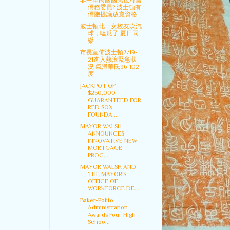
非中華民國國民也可當
僑務委員? 波士頓有
僑胞提議放寬資格
波士頓北一女校友吹汽
球，嗑瓜子 夏日同
樂
市長宣佈波士頓7/19-
21進入熱浪緊急狀
況 氣溫華氏96-102
度
JACKPOT OF
$250,000
GUARANTEED FOR
RED SOX
FOUNDA...
MAYOR WALSH
ANNOUNCES
INNOVATIVE NEW
MORTGAGE
PROG...
MAYOR WALSH AND
THE MAYOR'S
OFFICE OF
WORKFORCE DE...
Baker-Polito
Administration
Awards Four High
Schoo...