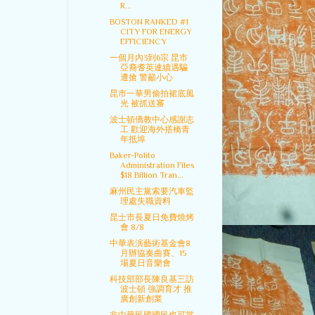
R...
BOSTON RANKED #1
CITY FOR ENERGY
EFFICIENCY
一個月內3到6宗 昆市
亞裔耆英連續遇騙
遭搶 警籲小心
昆市一華男偷拍裙底風
光 被抓送審
波士頓僑教中心感謝志
工 歡迎海外搭橋青
年抵埠
Baker-Polito
Administration Files
$18 Billion Tran...
麻州民主黨索要汽車監
理處失職資料
昆士市長夏日免費燒烤
會 8/8
中華表演藝術基金會8
月辦協奏曲賽、15
場夏日音樂會
科技部部長陳良基三訪
波士頓 強調育才 推
廣創新創業