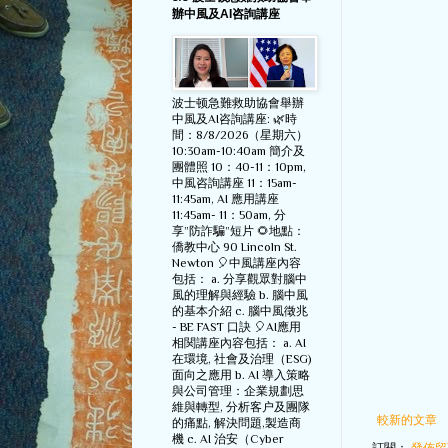
辦中風及AI咨詢講座
波士顿急難救助協會舉辦
中風及AI咨詢講座: 🌿時
間：8/8/2026（星期六）
10:30am-10:40am 簡介及
團體照 10：40-11：10pm,
中風咨詢講座 11：15am-
11:45am, AI 應用講座
11:45am- 11：50am, 分
享”防詐騙”短片 🌻地點：
僑教中心 90 Lincoln St.
Newton 🎈中風講座內容
包括： a. 分享觀眾對腦中
風的理解與經驗 b. 腦中風
的基本介紹 c. 腦中風徵兆
- BE FAST 口訣 🎈AI應用
相関講座內容包括： a. AI
在環境, 社會及治理（ESG)
面向之應用 b. AI 導入策略
與公司管理：企業規劃思
維與轉型, 分析客户及團隊
較新的文章
的痛點, 解決問題,製造商
機 c. AI 治安（Cyber
訂閱：
發佈留言