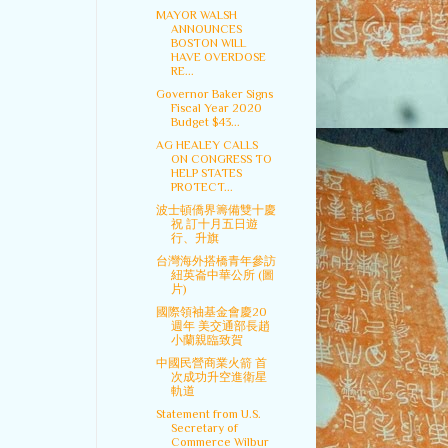
MAYOR WALSH
ANNOUNCES
BOSTON WILL
HAVE OVERDOSE
RE...
Governor Baker Signs
Fiscal Year 2020
Budget $43...
AG HEALEY CALLS
ON CONGRESS TO
HELP STATES
PROTECT...
波士頓僑界籌備雙十慶
祝 訂十月五日遊
行、升旗
台灣海外搭橋青年參訪
紐英崙中華公所 (圖
片)
國際領袖基金會慶20
週年 美交通部長趙
小蘭親臨致賀
中國民營商業火箭 首
次成功升空進衛星
軌道
Statement from U.S.
Secretary of
Commerce Wilbur