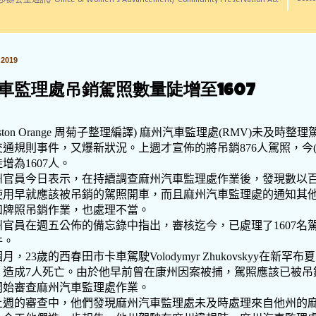
訊/ Office of Women's Advancement/ Community Preservation Act
2019
車監理處吊銷駕照數量陡增至1607
ston Orange
周菊子整理編譯
)
麻州汽車監理處
(RMV)
未及時整理
交通規則事件，又爆新狀況。上週才宣佈的將吊銷
876
人駕照，今
陡增為
1607
人。
州官員今日表示，在持續調查麻州汽車監理處作業後，發現數以
使用早就應該被吊銷的駕照開車，而且麻州汽車監理處的通知其
和牌照吊銷作業，也處理不當。
州官員在週五公佈的備忘錄中指出，審核迄今，已處理了
1607
名
件。
個月，
23
歲的西春田市卡車駕駛
Volodymyr Zhukovskyy
在新罕布夏
，造成
7
人死亡。由於他早前曾在康州因案被捕，駕照應該已被吊
開始審查麻州汽車監理處作業。
上週的審查中，他們發現麻州汽車監理處未及時處理來自他州的