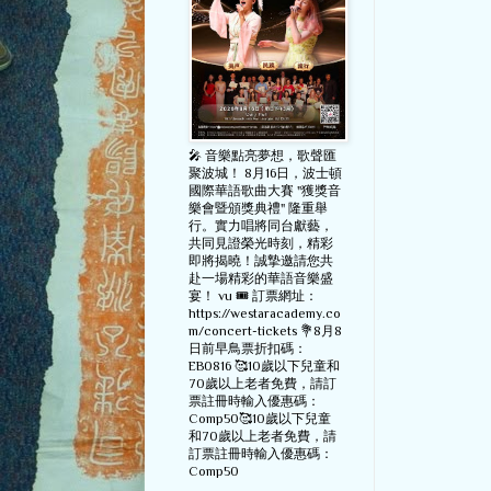
🎤 音樂點亮夢想，歌聲匯
聚波城！ 8月16日，波士頓
國際華語歌曲大賽 "獲獎音
樂會暨頒獎典禮" 隆重舉
行。實力唱將同台獻藝，
共同見證榮光時刻，精彩
即將揭曉！誠摯邀請您共
赴一場精彩的華語音樂盛
宴！ vu 🎟️ 訂票網址：
https://westaracademy.co
m/concert-tickets 💐8月8
日前早鳥票折扣碼：
EB0816 🥰10歲以下兒童和
70歲以上老者免費，請訂
票註冊時輸入優惠碼：
Comp50🥰10歲以下兒童
和70歲以上老者免費，請
訂票註冊時輸入優惠碼：
Comp50