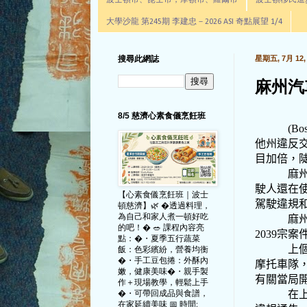
波士頓市、昆士市，摩頓市、羅爾市
波士頓移民進步辦公室通
大學沙龍 第245期 李建忠－2026 ASI 奇點展望 1/4
搜尋此網誌
星期五, 7月 12, 
麻州汽
8/5 慈濟心素食儀烹飪班
(Bo
他州違反
目加倍，
麻
駛人還在
【心素食儀烹飪班｜波士
駕駛違規
頓慈濟】🌿 �透過料理，
為自己和家人煮一頓好吃
麻
的吧！� 🥗 課程內容亮
2039
宗案
點：�・夏季五行蔬菜
上
飯：色彩繽紛，營養均衡
�・手工豆包捲：外酥內
摩托車隊
嫩，健康美味�・親手製
有關當局
作＋現場教學，輕鬆上手
�・可帶回成品與食譜，
在
在家延續美味 📅 時間: