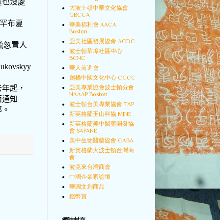
處也沒處
大波士頓中華文化協會
GBCCA
罕布夏
華美福利會 AACA
Boston
亞美社區發展協會 ACDC
疏忽置人
波士頓華埠社區中心
BCNC
hukovskyy
華人前進會
劍橋中國文化中心 CCCC
亞美專業協會波士頓分會
去年起，
NAAAP Boston
面通知
波士頓台美專業協會 TAP
部。
新英格蘭玉山科協 MJNE
新英格蘭美中醫藥開發協
會 SAPANE
美中生物醫藥協會 CABA
新英格蘭大波士頓台灣商
會
波克來台灣商會
中國企業家論壇
華圓文創商品
錢幣賞