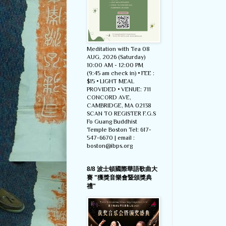
Meditation with Tea 08
AUG, 2026 (Saturday)
10:00 AM - 12:00 PM
(9:45 am check in) • FEE :
$15 • LIGHT MEAL
PROVIDED • VENUE: 711
CONCORD AVE,
CAMBRIDGE, MA 02138
SCAN TO REGISTER F.G.S
Fo Guang Buddhist
Temple Boston Tel: 617-
547-6670 | email :
boston@ibps.org
8/8 波士頓國際華語歌曲大
賽 "獲獎音樂會暨頒獎典
禮"