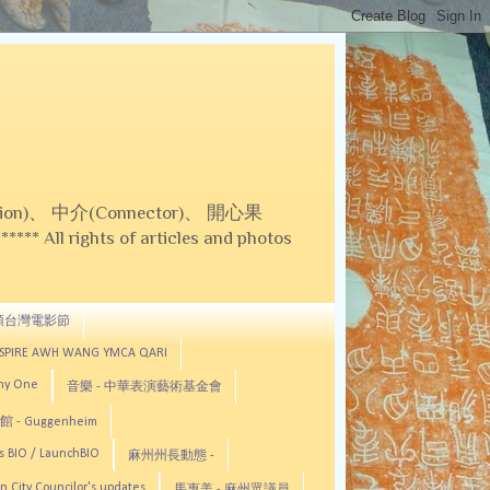
on)、 中介(Connector)、 開心果
 All rights of articles and photos
頓台灣電影節
ASPIRE AWH WANG YMCA QARI
any One
音樂 - 中華表演藝術基金會
 - Guggenheim
s BIO / LaunchBIO
麻州州長動態 -
n City Councilor's updates