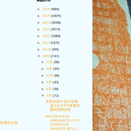
網誌封存
►
2026
(886)
►
2025
(1409)
►
2024
(1066)
►
2023
(1071)
►
2022
(1386)
►
2021
(1421)
►
2020
(1111)
▼
2019
(747)
►
12月
(18)
►
11月
(30)
►
10月
(61)
►
9月
(43)
►
8月
(36)
▼
7月
(72)
支持反送中 波士頓香
港人8/4下午集會音
樂快閃馬拉松
MAYOR WALSH
ANNOUNCES CITY
較舊的文章
OF BOSTON
AWARDED $75,0...