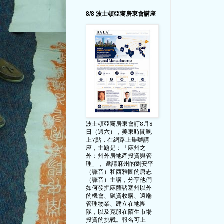
8/8 波士頓亞裔房東會講座
波士頓亞裔房東會訂8月8
日（週六），美東時間晚
上7點，在網路上舉辦講
座，主題是：「麻州之
外：州外房地產投資與管
理」， 邀請麻州的劉安平
（譯音）和西雅圖的唐志
（譯音）主講，分享他們
如何發掘麻薩諸塞州以外
的機會、融資收購、遠端
管理物業、建立在地團
隊，以及克服在陌生市場
投資的挑戰。報名可上