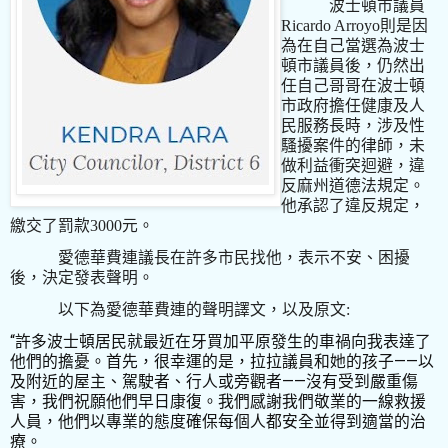
波士頓市議員
Ricardo Arroyo
則是因
為在自己當選為波士
頓市議員後，仍然出
任自己哥哥在波士頓
市政府擔任健康及人
民服務長時，涉及性
騷擾案件的律師，未
做利益衝突迴避，違
反麻州道德法規定。
他承認了違反規定，
繳交了罰款
3000
元。
愛德華費連議長在許多市民找他，表示不安、困擾
後，決定發表聲明。
以下為愛德華費連的聲明譯文，以及原文
:
“
許多波士頓居民就最近在牙買加平原發生的車禍向我表達了
——
他們的擔憂。首先，很幸運的是，拉拉議員和她的孩子
以
——
及附近的屋主、駕駛者、行人或旁觀者
沒有受到嚴重傷
害，我們祝願他們早日康復。我們感謝我們敬業的一線救援
人員，他們以專業的態度確保每個人都安全並得到適當的治
療。