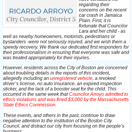
regarding their
concerns on the recent
car crash in Jamaica
Plain. First, it is
fortunate that Councilor
Lara and her child - as
well as nearby homeowners, motorists, pedestrians or
bystanders -were not seriously injured, and we wish them a
speedy recovery. We thank our dedicated first responders for
their professionalism in ensuring that everyone was safe and
was treated appropriately for their injuries.
However, residents across the City of Boston are concerned
about troubling details in the reports of this incident,
allegedly including an
unregistered vehicle
, a revoked
driver’s license, no auto insurance, an expired inspection
sticker, and the lack of a booster seat for the child. This
occurred in the same week that
Councilor Arroyo admitted to
ethics violations and was fined $3,000 by the Massachusetts
State Ethics Commission.
These events, and others in the past, continue to draw
negative attention to the institution of the Boston City
Council, and distract our city from focusing on the people’s
business.