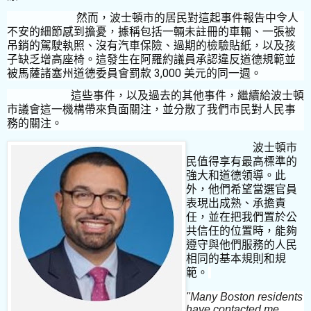
然而，波士頓市的居民對這起事件報告中令人
不安的細節感到擔憂，據稱包括一輛未註冊的車輛、一張被
吊銷的駕駛執照、沒有汽車保險、過期的檢驗貼紙，以及孩
子缺乏增高座椅。這發生在阿羅約議員承認違反道德規範並
3,000
被馬薩諸塞州道德委員會罰款
美元的同一週。
這些事件，以及過去的其他事件，繼續給波士頓
市議會這一機構帶來負面關注，並分散了我們市民對人民事
務的關注。
波士頓市
民值得享有最高標準的
強大和道德領導。此
外，他們希望當選官員
表現出成熟、承擔責
任，並在把我們置於公
共信任的位置時，能夠
遵守與他們服務的人民
相同的基本規則和規
範。
"Many Boston residents
have contacted me