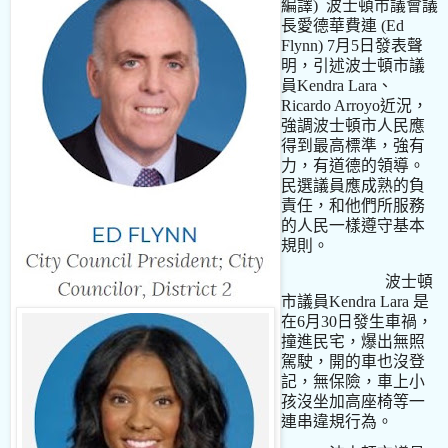
編譯)
波士頓市議會議
長愛德華費連
(Ed
Flynn) 7
月
5
日發表聲
明，引述波士頓市議
員
Kendra Lara
、
Ricardo Arroyo
近況，
強調波士頓市人民應
得到最高標準，強有
力，有道德的領導。
民選議員應成熟的負
責任，和他們所服務
的人民一樣遵守基本
規則。
波士頓
市議員
Kendra Lara
是
在
6
月
30
日發生車禍，
撞進民宅，爆出無照
駕駛，開的車也沒登
記，無保險，車上小
孩沒坐加高座椅等一
連串違規行為。