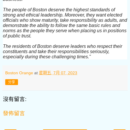
The people of Boston deserve the highest standards of
strong and ethical leadership. Moreover, they want elected
officials who show maturity, take responsibility as adults, and
demonstrate the ability to follow the same basic rules and
norms as the people they serve when placing us in positions
of public trust.
The residents of Boston deserve leaders who respect their
constituents and take their responsibilities seriously,
especially during these challenging times."
Boston Orange
at
星期五, 7月 07, 2023
分享
沒有留言:
發佈留言