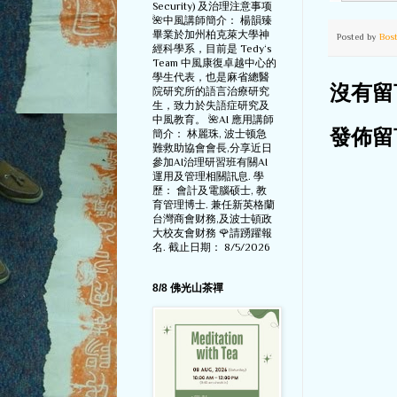
Security) 及治理注意事项
🌺中風講師簡介： 楊韻臻
畢業於加州柏克萊大學神
Posted by
Bos
經科學系，目前是 Tedy‘s
Team 中風康復卓越中心的
學生代表，也是麻省總醫
沒有留
院研究所的語言治療研究
生，致力於失語症研究及
中風教育。 🌺AI 應用講師
簡介： 林麗珠, 波士顿急
發佈留
難救助協會會長,分享近日
參加AI治理研習班有關AI
運用及管理相關訊息. 學
歷： 會計及電腦硕士, 教
育管理博士. 兼任新英格蘭
台灣商會财務,及波士頓政
大校友會财務 🌹請踴躍報
名. 截止日期： 8/5/2026
8/8 佛光山茶禪