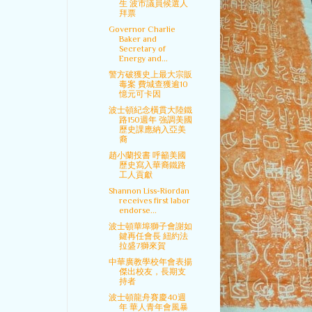
生 波市議員候選人
拜票
Governor Charlie
Baker and
Secretary of
Energy and...
警方破獲史上最大宗販
毒案 費城查獲逾10
憶元可卡因
波士頓紀念橫貫大陸鐵
路150週年 強調美國
歷史課應納入亞美
裔
趙小蘭投書 呼籲美國
歷史寫入華裔鐵路
工人貢獻
Shannon Liss-Riordan
receives first labor
endorse...
波士頓華埠獅子會謝如
鍵再任會長 紐約法
拉盛7獅來賀
中華廣教學校年會表揚
傑出校友，長期支
持者
波士頓龍舟賽慶40週
年 華人青年會風暴