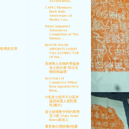
Acceleration...
CAPAC Members
Mark Sixth
Anniversary of
Shelby Cou...
WinnCompanies
Announces
Completion of The
Watson; ...
MAYOR WALSH
較舊的文章
APPOINTS YUSUFI
VALI AS DIRECTOR
OF MA...
美洲華人生物科學協會
波士頓分會”前沿生
物技術論壇”
Secretary of
Commerce Wilbur
Ross Appoints New
Mem...
13名波士頓市不分區市
議員候選人面對選
民(圖片)
波士頓僑胞卡特約商增
至21家 Otake Sushi
Bistro新加入
耆英會白禮頓樓6悅慶