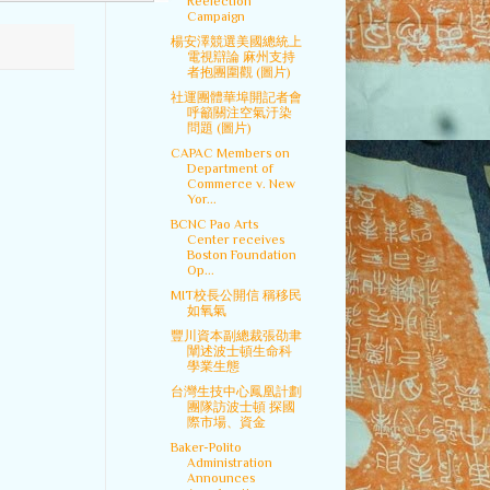
Reelection
Campaign
楊安澤競選美國總統上
電視辯論 麻州支持
者抱團圍觀 (圖片)
社運團體華埠開記者會
呼籲關注空氣汙染
問題 (圖片)
CAPAC Members on
Department of
Commerce v. New
Yor...
BCNC Pao Arts
Center receives
Boston Foundation
Op...
MIT校長公開信 稱移民
如氧氣
豐川資本副總裁張劭聿
闡述波士頓生命科
學業生態
台灣生技中心鳳凰計劃
團隊訪波士頓 探國
際市場、資金
Baker-Polito
Administration
Announces