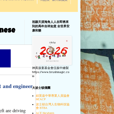
馬惠美 - 麻州眾議員
祝願天涯海角人人在即將來
到的馬年吉祥如意 全世界安
inese
康和樂
神異孩童基金會伍振中繪製
https://www.brushmagic.co
m
t and engineer
大波士頓僑團
紐英崙中華專業人員協會
NEACP
波士頓台灣人生物科技協
會 BTBA
ft are driving
ACE Nextgen