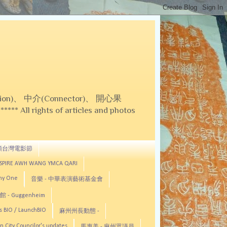
on)、 中介(Connector)、 開心果
 All rights of articles and photos
頓台灣電影節
ASPIRE AWH WANG YMCA QARI
any One
音樂 - 中華表演藝術基金會
 - Guggenheim
s BIO / LaunchBIO
麻州州長動態 -
n City Councilor's updates