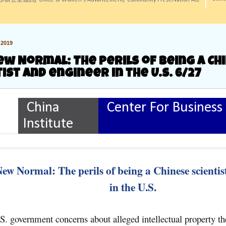
訊/ Office of Women's Advancement/ Community Preservation Act
2019
ew Normal: The perils of being a Ch
ist and engineer in the U.S. 6/27
China
Center For Business
Institute
ew Normal: The perils of being a Chinese scientis
in the U.S.
S. government concerns about alleged intellectual property the