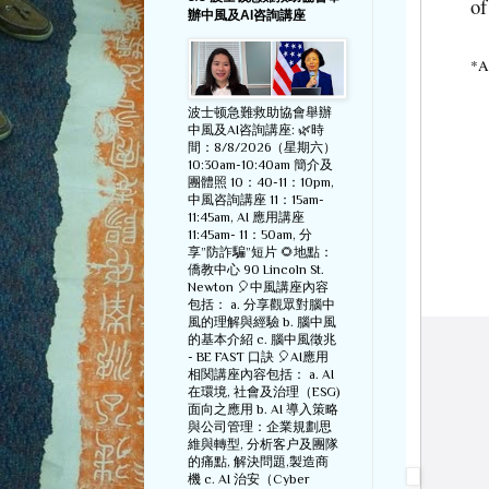
of
辦中風及AI咨詢講座
*Ad
波士顿急難救助協會舉辦
中風及AI咨詢講座: 🌿時
間：8/8/2026（星期六）
10:30am-10:40am 簡介及
團體照 10：40-11：10pm,
中風咨詢講座 11：15am-
11:45am, AI 應用講座
11:45am- 11：50am, 分
享”防詐騙”短片 🌻地點：
僑教中心 90 Lincoln St.
Newton 🎈中風講座內容
包括： a. 分享觀眾對腦中
風的理解與經驗 b. 腦中風
的基本介紹 c. 腦中風徵兆
- BE FAST 口訣 🎈AI應用
相関講座內容包括： a. AI
在環境, 社會及治理（ESG)
面向之應用 b. AI 導入策略
與公司管理：企業規劃思
維與轉型, 分析客户及團隊
的痛點, 解決問題,製造商
機 c. AI 治安（Cyber