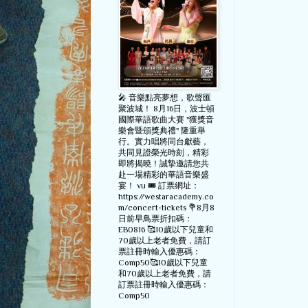
🎤 音樂點亮夢想，歌聲匯
聚波城！ 8月16日，波士頓
國際華語歌曲大賽 "獲獎音
樂會暨頒獎典禮" 隆重舉
行。實力唱將同台獻藝，
共同見證榮光時刻，精彩
即將揭曉！誠摯邀請您共
赴一場精彩的華語音樂盛
宴！ vu 🎟️ 訂票網址：
https://westaracademy.co
m/concert-tickets 💐8月8
日前早鳥票折扣碼：
EB0816 🥰10歲以下兒童和
70歲以上老者免費，請訂
票註冊時輸入優惠碼：
Comp50🥰10歲以下兒童
和70歲以上老者免費，請
訂票註冊時輸入優惠碼：
Comp50