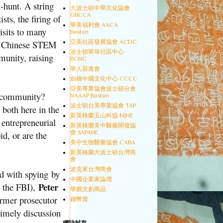
-hunt. A string
大波士頓中華文化協會
GBCCA
sts, the firing of
華美福利會 AACA
visits to many
Boston
亞美社區發展協會 ACDC
for Chinese STEM
波士頓華埠社區中心
munity, raising
BCNC
華人前進會
劍橋中國文化中心 CCCC
亞美專業協會波士頓分會
y community?
NAAAP Boston
波士頓台美專業協會 TAP
 both here in the
新英格蘭玉山科協 MJNE
 entrepreneurial
新英格蘭美中醫藥開發協
會 SAPANE
d, or are the
美中生物醫藥協會 CABA
新英格蘭大波士頓台灣商
會
波克來台灣商會
d with spying by
中國企業家論壇
Peter
g the FBI),
華圓文創商品
ormer prosecutor
錢幣賞
timely discussion