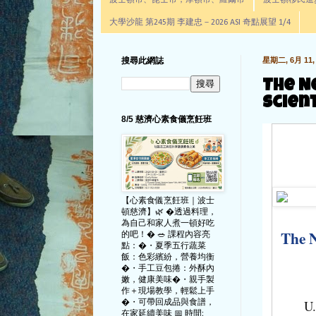
波士頓市、昆士市，摩頓市、羅爾市
波士頓移民進步辦公室通
大學沙龍 第245期 李建忠－2026 ASI 奇點展望 1/4
搜尋此網誌
星期二, 6月 11, 
The N
scient
8/5 慈濟心素食儀烹飪班
【心素食儀烹飪班｜波士
頓慈濟】🌿 �透過料理，
為自己和家人煮一頓好吃
The N
的吧！� 🥗 課程內容亮
點：�・夏季五行蔬菜
飯：色彩繽紛，營養均衡
�・手工豆包捲：外酥內
嫩，健康美味�・親手製
作＋現場教學，輕鬆上手
�・可帶回成品與食譜，
U.
在家延續美味 📅 時間: