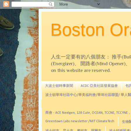
Boston 
人生一定要有的八個朋友： 推手(Builder)、
(Energizer)、 開路者(Mind Opener)、 導師(
on this website are reserved.
大波士頓時事新聞
ACDC 亞美社區發展協會
包氏文
波士頓華埠社區中心/華美福利會/華埠社區聯盟/ 華人醫
商會 - ACE Nextgen, 128 Cute, OCEAN, TC
Greentown Labs newsletter /MIT ClimateTech
生物醫藥