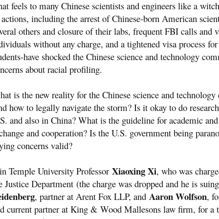
at feels to many Chinese scientists and engineers like a witch
 actions, including the arrest of Chinese-born American scienti
veral others and closure of their labs, frequent FBI calls and 
dividuals without any charge, and a tightened visa process 
udents-have shocked the Chinese science and technology com
ncerns about racial profiling.
at is the new reality for the Chinese science and technolog
d how to legally navigate the storm? Is it okay to do research
S. and also in China? What is the guideline for academic and
change and cooperation? Is the U.S. government being paranoi
ying concerns valid?
Xiaoxing Xi
in Temple University Professor
, who was charge
e Justice Department (the charge was dropped and he is suin
eidenberg
Aaron Wolfson
, partner at Arent Fox LLP, and
, f
d current partner at King & Wood Mallesons law firm, for a 