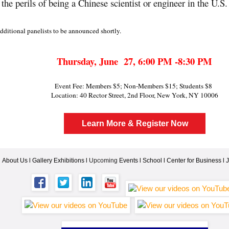
 the perils of being a Chinese scientist or engineer in the U.S.
ditional panelists to be announced shortly.
Thursday, June 27, 6:00 PM -8:30 PM
Event Fee: Members $5; Non-Members $15; Students $8
Location: 40 Rector Street, 2nd Floor, New York, NY 10006
Learn More & Register Now
About Us l
Gallery Exhibitions l
Upcoming
Events l
School l
Center for Business l
J