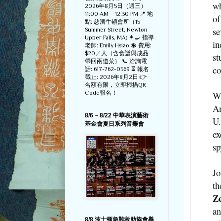
wh
2026年8月5日（週三）
11:00 AM – 12:30 PM 📍 地
of
點: 慈濟牛頓會所（15
se
Summer Street, Newton
Upper Falls, MA) 👩‍🍳 指導
in
老師: Emily Hsiao 💲 費用:
$20／人（含食譜與成品
st
帶回兩道菜） 📞 洽詢電
co
話: 617-762-0569 ⏳ 報名
截止: 2026年8月2日 👉
名額有限，立即掃描QR
Code報名！
Wh
An
8/6 ~ 8/22 中華表演藝術
U.
基金會夏日系列音樂會
ex
sp
Jo
th
Z
an
8/8 波士顿急難救助協會舉