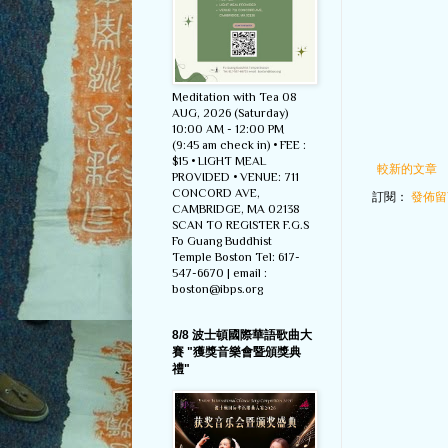
Meditation with Tea 08
AUG, 2026 (Saturday)
10:00 AM - 12:00 PM
(9:45 am check in) • FEE :
$15 • LIGHT MEAL
較新的文章
PROVIDED • VENUE: 711
CONCORD AVE,
訂閱：
發佈留言
CAMBRIDGE, MA 02138
SCAN TO REGISTER F.G.S
Fo Guang Buddhist
Temple Boston Tel: 617-
547-6670 | email :
boston@ibps.org
8/8 波士頓國際華語歌曲大
賽 "獲獎音樂會暨頒獎典
禮"