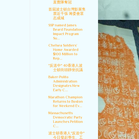
直覺隊奪冠
首屆波士頓台灣影展售
票近千張 籌委會眾
志成城
SSP named James
Beard Foundation
Impact Program
Su...
Chelsea Soldiers’
Home Awarded
$100 Million to
Rep...
"反送中" 40香港人波
士頓街頭靜坐抗議
Baker-Polito
Administration
Designates New
Early C...
Marathon Champion
Returns to Boston
for Weekend Ev...
Massachusetts
Democratic Party
Launches Petition
C...
波士頓香港人"反送中"
今日發起學生、工