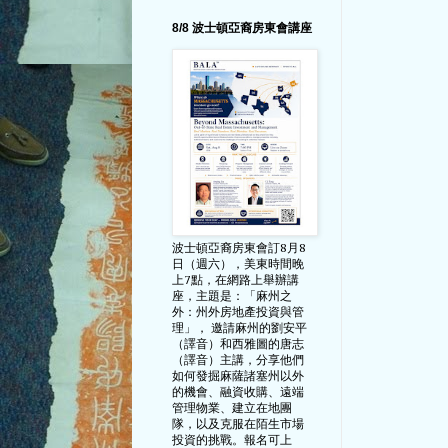
8/8 波士頓亞裔房東會講座
波士頓亞裔房東會訂8月8
日（週六），美東時間晚
上7點，在網路上舉辦講
座，主題是：「麻州之
外：州外房地產投資與管
理」， 邀請麻州的劉安平
（譯音）和西雅圖的唐志
（譯音）主講，分享他們
如何發掘麻薩諸塞州以外
的機會、融資收購、遠端
管理物業、建立在地團
隊，以及克服在陌生市場
投資的挑戰。報名可上