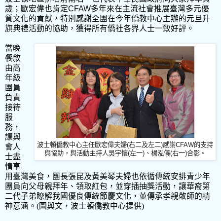
歲；歐宏偉也肯定
CFAW
多年來在主流社會推展臺灣多元優
質文化的貢獻，特別感謝全團在今年僑教中心主辦的元旦升
旗典禮活動的協助，獲得所有僑社各界人士一致好評。
當晚
餐敘
由高
年級
團員
負責
接待
服
務，
讓與
波士頓僑教中心主任歐宏偉夫婦
(
右二及左二
)
感謝
CFAW
的支持
會人
與協助，與活動主持人吳宇懷
(
左一
)
、楊泓儀
(
右一
)
合影。
士盡
情享
用臺灣美食，團長張昆及黃美琴夫婦也依循傳統安排青少年
團員向父母親拜年、領取紅包，並穿插抽獎活動，讓華裔第
二代子弟瞭解我國優良傳統節慶文化，並傳承孝親敬師的精
神意涵。(圖與文，波士頓僑教中心提供)