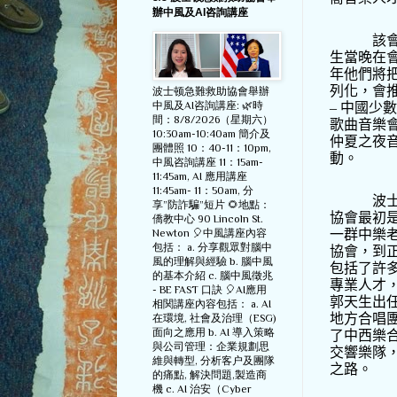
辦中風及AI咨詢講座
該
生當晚在
年他們將
列化，會
波士顿急難救助協會舉辦
中風及AI咨詢講座: 🌿時
–
中國少數
間：8/8/2026（星期六）
歌曲音樂
10:30am-10:40am 簡介及
仲夏之夜
團體照 10：40-11：10pm,
動。
中風咨詢講座 11：15am-
11:45am, AI 應用講座
11:45am- 11：50am, 分
波
享”防詐騙”短片 🌻地點：
協會最初
僑教中心 90 Lincoln St.
一群中樂
Newton 🎈中風講座內容
包括： a. 分享觀眾對腦中
協會，到
風的理解與經驗 b. 腦中風
包括了許
的基本介紹 c. 腦中風徵兆
專業人才
- BE FAST 口訣 🎈AI應用
郭天生出
相関講座內容包括： a. AI
地方合唱
在環境, 社會及治理（ESG)
面向之應用 b. AI 導入策略
了中西樂
與公司管理：企業規劃思
交響樂隊
維與轉型, 分析客户及團隊
之路。
的痛點, 解決問題,製造商
機 c. AI 治安（Cyber