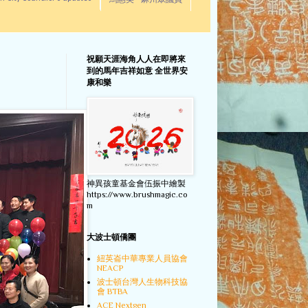
馬惠美 - 麻州眾議員
祝願天涯海角人人在即將來
到的馬年吉祥如意 全世界安
康和樂
神異孩童基金會伍振中繪製
https://www.brushmagic.co
m
大波士頓僑團
紐英崙中華專業人員協會
NEACP
波士頓台灣人生物科技協
會 BTBA
ACE Nextgen