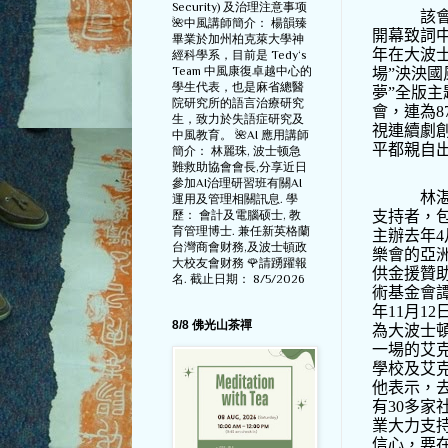
Security) 及治理注意事项
該
🌺中風講師簡介： 楊韻臻
開幕致詞
畢業於加州柏克萊大學神
年在大波
經科學系，目前是 Tedy‘s
Team 中風康復卓越中心的
場
”
泱泱國
學生代表，也是麻省總醫
夢
”
全版主
院研究所的語言治療研究
會，連為
8
生，致力於失語症研究及
視連續劇
中風教育。 🌺AI 應用講師
平都親自
簡介： 林麗珠, 波士顿急
難救助協會會長,分享近日
參加AI治理研習班有關AI
林
運用及管理相關訊息. 學
支持者，
歷： 會計及電腦硕士, 教
育管理博士. 兼任新英格蘭
主辦去年
4
台灣商會财務,及波士頓政
樂會的亞
大校友會财務 🌹請踴躍報
供金援贊
名. 截止日期： 8/5/2026
術基金會
年
11
月
12
8/8 佛光山茶禪
為大波士
一場的艾
學校及艾
他表示，
有
30
多家
業大力支
信心，要