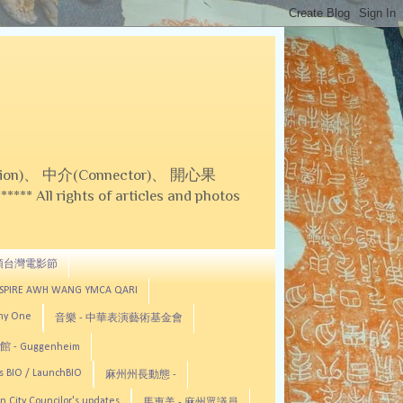
on)、 中介(Connector)、 開心果
 All rights of articles and photos
頓台灣電影節
ASPIRE AWH WANG YMCA QARI
any One
音樂 - 中華表演藝術基金會
 - Guggenheim
s BIO / LaunchBIO
麻州州長動態 -
n City Councilor's updates