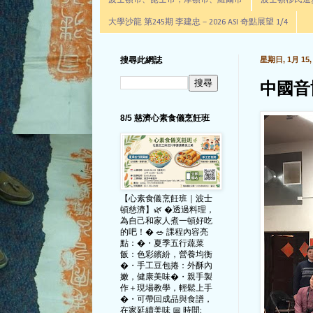
波士頓市、昆士市，摩頓市、羅爾市
波士頓移民進步辦公室通
大學沙龍 第245期 李建忠－2026 ASI 奇點展望 1/4
搜尋此網誌
星期日, 1月 15, 
中國音
8/5 慈濟心素食儀烹飪班
【心素食儀烹飪班｜波士
頓慈濟】🌿 �透過料理，
為自己和家人煮一頓好吃
的吧！� 🥗 課程內容亮
點：�・夏季五行蔬菜
飯：色彩繽紛，營養均衡
�・手工豆包捲：外酥內
嫩，健康美味�・親手製
作＋現場教學，輕鬆上手
�・可帶回成品與食譜，
在家延續美味 📅 時間: