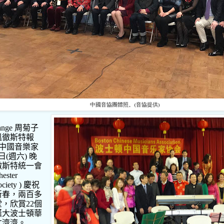
中國音協團體照。(音協提供)
ange
周菊子
溫徹斯特報
中國音樂家
日
(
週六
)
晚
徹斯特統一會
ester
ociety
)
慶祝
新春，兩百多
堂，欣賞
22
個
嘆大波士頓華
才濟濟。