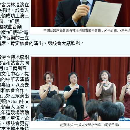
會會長林湛濤在
中指出，該會去
士頓成功上演三
風
– "
紅樓
題歌曲音樂
中國音樂家協會會長林湛濤報告去年會務，來年計畫。(周菊子
7
版
”
紅樓夢
”
電
創作音樂的王立
出席，肯定該會的演出，讓該會大感欣慰。
湛濤也特地感謝
包括和該會共同
月
10
日兩場音
洲文化中心，提
助的中華表演藝
譚嘉陵，以及去
日和該會合作，
頓北郊民眾演出
克頓
(Acton)
中文
克頓華人協會。
去年這幾場活動
社團，單位，企
持，讓該會更有
趙寶琳(左一)等人女聲小合唱。(周菊子攝)
在來年推出新特