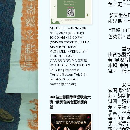
色，更上
郭天生在
兩兄弟，
Meditation with Tea 08
“
音協
”14
AUG, 2026 (Saturday)
色菜餚，
10:00 AM - 12:00 PM
(9:45 am check in) • FEE :
$15 • LIGHT MEAL
當
PROVIDED • VENUE: 711
由音協發
CONCORD AVE,
著
”
展現音
CAMBRIDGE, MA 02138
本領
”
宗旨
SCAN TO REGISTER F.G.S
Fo Guang Buddhist
舞，一樣
Temple Boston Tel: 617-
547-6670 | email :
boston@ibps.org
女
做開場介
茜，胡隽
8/8 波士頓國際華語歌曲大
湛濤，張
賽 "獲獎音樂會暨頒獎典
矛，夏耘
禮"
景富，林
華，何南
手，攜手
雷
”
，
”
春