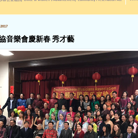
訊/ Office of Women's Advancement/ Community Preservation Act
2017
協音樂會慶新春 秀才藝