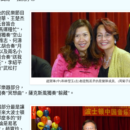
晚的民樂節目
德華、王楚杰
低音笛合
馬運糧忙
”
，
胡獨奏
”
空山
雅志、何濤
二胡合奏
”
月
以及兩名小
琶合奏
”
送我
花
”
，李紹平
板
”
武松打
趙寶琳(中)和林瑩玉(左)都是甄若矛的星樂隊成員。(周菊子攝
洋樂器部分，
獨奏
”
冥想曲
”
，薩克斯風獨奏
”
躲藏
”
。
唱部分最是讓
原來大波士頓
那麼多的
”
好
論是易茗
”
，趙寶玲、