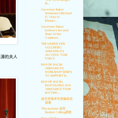
Pr...
Governor Baker
Nominates Michael
D. Vhay to
Massac...
Governor Baker
Delivers Second
State of the
Common...
TREASURER DEB
GOLDBERG
ANNOUNCES
ALCOHOL TASK
湛濤的夫人
FORCE
MAYOR WALSH
ANNOUNCES
WORKSHOP SERIES
TO SUPPORT B...
MAYOR WALSH,
BOSTON RED SOX
ANNOUNCE FOUR
BATTING ...
波市府徵求市府咖啡店
提案
Tito Jackson 追究
Boston Calling調查