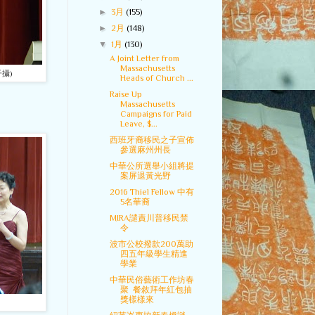
►
3月
(155)
►
2月
(148)
▼
1月
(130)
A Joint Letter from
Massachusetts
攝)
Heads of Church ...
Raise Up
Massachusetts
Campaigns for Paid
Leave, $...
西班牙裔移民之子宣佈
參選麻州州長
中華公所選舉小組將提
案屏退黃光野
2016 Thiel Fellow 中有
5名華裔
MIRA譴責川普移民禁
令
波市公校撥款200萬助
四五年級學生精進
學業
中華民俗藝術工作坊春
聚 餐敘拜年紅包抽
獎樣樣來