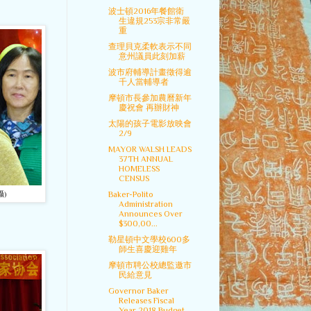
波士頓2016年餐館衛
生違規253宗非常嚴
重
查理貝克柔軟表示不同
意州議員此刻加薪
波市府輔導計畫徵得逾
千人當輔導者
摩頓市長參加農曆新年
慶祝會 再辦財神
太陽的孩子電影放映會
2/9
MAYOR WALSH LEADS
37TH ANNUAL
HOMELESS
CENSUS
)
Baker-Polito
Administration
Announces Over
$300,00...
勒星頓中文學校600多
師生喜慶迎雞年
摩頓市聘公校總監邀市
民給意見
Governor Baker
Releases Fiscal
Year 2018 Budget