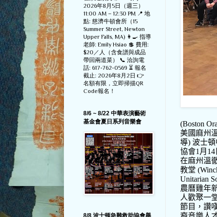
2026年8月5日（週三）
11:00 AM – 12:30 PM 📍 地
點: 慈濟牛頓會所（15
Summer Street, Newton
Upper Falls, MA) 👩‍🍳 指導
老師: Emily Hsiao 💲 費用:
$20／人（含食譜與成品
帶回兩道菜） 📞 洽詢電
話: 617-762-0569 ⏳ 報名
截止: 2026年8月2日 👉
名額有限，立即掃描QR
Code報名！
8/6 ~ 8/22 中華表演藝術
基金會夏日系列音樂會
(Boston Or
美國麻州
導
)
波士頓
協會
1
月
14
在麻州溫
教堂
(
Winch
Unitarian S
農曆雞年
人歡聚一
節目，讚
裔音樂人
8/8 波士顿急難救助協會舉