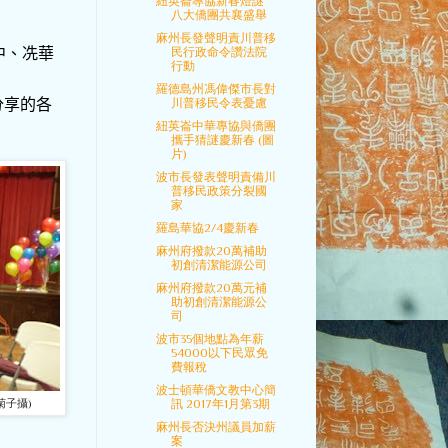
紐英崙專協新春燈謎
八大僑團共襄盛舉
麻州長發聲明責川普移
中、冼華
民行政命令讚法院
行動
羅德島州馮偉傑市長對
分享的各
川普移民令表憂慮
紐英崙中華專協與僑團
攜手猜謎慶新春 (圖
片)
波市長發表聲明責備川
普移民政策分裂國
家
羅島華協2/4慶新春
麻州府撥款20萬補助
初創清潔能源公司
麻州府撥款20萬元補
助初創清潔能源公
司
波市35個地點為年薪
54000以下民眾免
費報稅
波士頓華僑文教中心簡
菊子攝)
訊 2017年1月第3期
麻州長否決州議員加薪
案