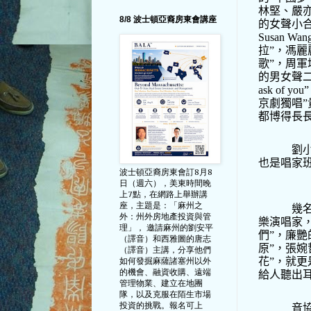
林堅、嚴
8/8 波士頓亞裔房東會講座
的女聲小
Susan Wan
拉
”
，馮麗
歌
”
，周軍
的男女聲
ask of you”
京劇獨唱
”
都博得長
劉
也是唱家
波士頓亞裔房東會訂8月8
日（週六），美東時間晚
上7點，在網路上舉辦講
座，主題是：「麻州之
幾
外：州外房地產投資與管
樂演唱家
理」， 邀請麻州的劉安平
們
”
，廉艷
（譯音）和西雅圖的唐志
原
”
，張婉
（譯音）主講，分享他們
花
”
，就更
如何發掘麻薩諸塞州以外
的機會、融資收購、遠端
給人聽出
管理物業、建立在地團
隊，以及克服在陌生市場
投資的挑戰。報名可上
音