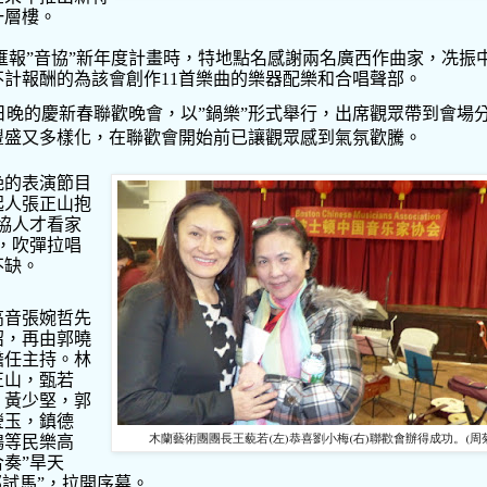
一層樓。
匯報
”
音協
”
新年度計畫時，特地點名感謝兩名廣西作曲家，冼振
不計報酬的為該會創作
11
首樂曲的樂器配樂和合唱聲部。
日晚的慶新春聯歡晚會，以
”
鍋樂
”
形式舉行，出席觀眾帶到會場
豐盛又多樣化，在聯歡會開始前已讓觀眾感到氣氛歡騰。
晚的表演節目
起人張正山抱
協人才看家
，吹彈拉唱
不缺。
高音張婉哲先
紹，再由郭曉
擔任主持。林
正山，甄若
，黃少堅，郭
瑩玉，鎮德
木蘭藝術團團長王藐若(左)恭喜劉小梅(右)聯歡會辦得成功。(周
鴻等民樂高
合奏
”
旱天
郊試馬
”
，拉開序幕。