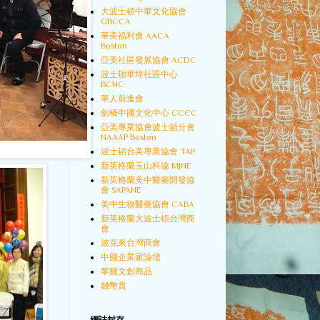
大波士頓中華文化協會
GBCCA
華美福利會 AACA
Boston
亞美社區發展協會 ACDC
波士頓華埠社區中心
BCNC
華人前進會
劍橋中國文化中心 CCCC
亞美專業協會波士頓分會
NAAAP Boston
波士頓台美專業協會 TAP
新英格蘭玉山科協 MJNE
新英格蘭美中醫藥開發協
會 SAPANE
美中生物醫藥協會 CABA
新英格蘭大波士頓台灣商
會
波克來台灣商會
中國企業家論壇
華圓文創商品
錢幣賞