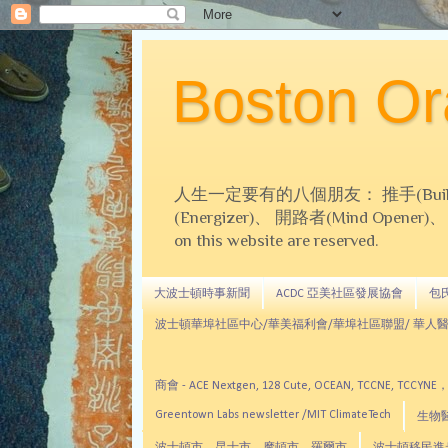
Boston 
人生一定要有的八個朋友： 推手(Builder)、
(Energizer)、 開路者(Mind Opener)、 導師(
on this website are reserved.
大波士頓時事新聞
ACDC 亞美社區發展協會
包氏文
波士頓華埠社區中心/華美福利會/華埠社區聯盟/ 華人醫
商會 - ACE Nextgen, 128 Cute, OCEAN, TC
Greentown Labs newsletter /MIT ClimateTech
生物醫藥