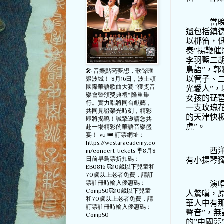
當
還包括鎮
以梆笛，
奏
”
揚鞭催
李羽藍二
鳥語
”
，郭
🎤 音樂點亮夢想，歌聲匯
以管子、
聚波城！ 8月16日，波士頓
國際華語歌曲大賽 "獲獎音
光愛人
”
，
樂會暨頒獎典禮" 隆重舉
女孩的琵
行。實力唱將同台獻藝，
一支玫瑰
共同見證榮光時刻，精彩
的天津快
即將揭曉！誠摯邀請您共
虎
”
。
赴一場精彩的華語音樂盛
宴！ vu 🎟️ 訂票網址：
https://westaracademy.co
西
m/concert-tickets 💐8月8
日前早鳥票折扣碼：
有小提琴
EB0816 🥰10歲以下兒童和
70歲以上老者免費，請訂
票註冊時輸入優惠碼：
演
Comp50🥰10歲以下兒童
人驚嘆，
和70歲以上老者免費，請
華人中有
訂票註冊時輸入優惠碼：
聲音
”
，無
Comp50
的
”
中國夢