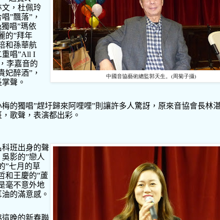
亦文，杜佩玲
合唱
”
飄落
”
，
g
獨唱
”
瑪依
麗的
”
拜年
培和孫華航
二重唱
”All I
，李嘉音的
貴妃醉酒
”
，
中國音協藝術總監郭天生。(周菊子攝)
長掌聲。
小梅的獨唱
”
趕圩歸來阿哩哩
”
則讓許多人驚訝，原來音協會長林
班，歌聲，表演都出彩。
名科班出身的聲
，吳影的
”
戀人
的
”
七月的草
哲和王慶的
”
蘆
是毫不意外地
耳油的滿意感。
協這晚的新春聯