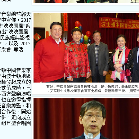
會音樂總監郭天
會中宣佈，
2017
把
”
泱泱國風
”
系
推出
”
泱泱國風
民族經典影視
會
”
，以及
”2017
音樂會
”
等活
士頓中國音樂家
是由波士頓地區
老師發起成立的
右起，中國音樂家協會會長林湛濤，劉小梅夫婦，藝術總監郭
正式落成時，已
，艾克頓中文學校董事會董事史相國，音協幹部王慶。(周菊子
多西方聲樂演唱
，也在邀得指揮
任音樂總監，和
團合作後，開始
合併，走向成立
，組巨型合唱團