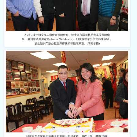
左起，波士頓安良工商會會長陳仕維，波士頓市議員林乃肯幕僚長
陳偉
民，
麻州眾議員麥家威(Aaron Michlewitz)，紐英倫中華公所主席陳家驊，
波士頓洪門致公堂主席鄺國添等巨頭聚首。(周菊子攝)
紐英崙至孝篤親公所兩名新主席一起切蛋糕，慶祝上任。(周菊子攝)