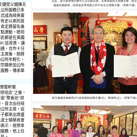
左起，波士頓華僑文教中心主任歐宏偉，至孝篤親新主席陳文棟，經文
文珊受父親陳天
處處長賴銘琪，紐英崙至孝篤親公所手名女主席陳文珊。(周菊子攝)
入公所服務已多
正式成為紐英崙
所有史以來的首
，肯定將留名後
有點激動。她坦
偉民都是在美國
BC
這背景，讓
溝通，合作十分
正主席後，她將
動公所年輕化，
輕宗親參加公所
區服務，傳承華
樂嘗軒餐
軒烘培店
”
之後，
一家
”
聚香坊
”
烘
經文處處長賴銘琪(中)送表揚狀給陳文珊(右)。陳偉民(左)。(周菊子攝)
棟，首次出任紐
親公所主席。這
妻子都來出席盛
具波士頓華商會
棟表示，很榮幸
親服務，他上任
以赴。