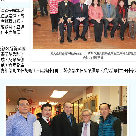
文處處長賴銘琪
主任歐宏偉，當
出席就職典禮，
到會致意，並送
卸任主席陳偉
公所新屆職
文書記陳秀珍，
經文處副處長陳銘俊(前左一)，麻州眾議員麥家威(前右三)和婦女部職
合影。(周菊子攝)
志成，財政陳佩
台榮，青年部主
，青年部副主任胡衛正。庶務陳珊珊，婦女部主任陳單鳳琴，婦女部副主任陳家