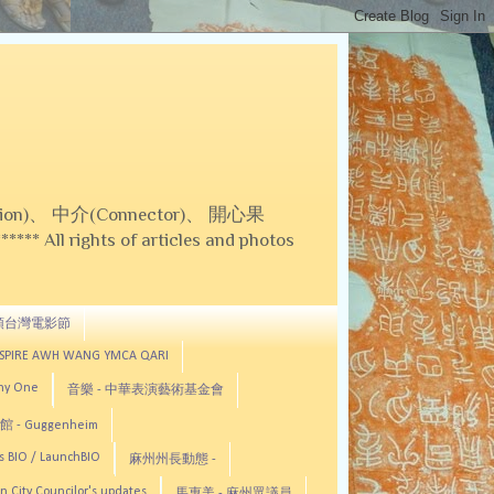
on)、 中介(Connector)、 開心果
 All rights of articles and photos
頓台灣電影節
ASPIRE AWH WANG YMCA QARI
any One
音樂 - 中華表演藝術基金會
 - Guggenheim
s BIO / LaunchBIO
麻州州長動態 -
n City Councilor's updates