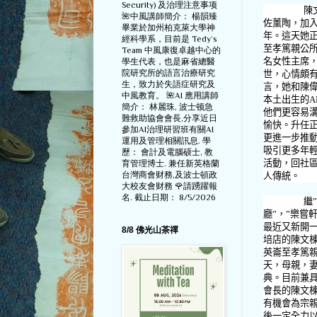
Security) 及治理注意事项
陳
🌺中風講師簡介： 楊韻臻
佐薰陶，加
畢業於加州柏克萊大學神
年。這天她
經科學系，目前是 Tedy‘s
至孝篤親公
Team 中風康復卓越中心的
名女性主席
學生代表，也是麻省總醫
院研究所的語言治療研究
世，心情頗
生，致力於失語症研究及
言，她和陳
中風教育。 🌺AI 應用講師
本土出生的
A
簡介： 林麗珠, 波士顿急
他們更容易
難救助協會會長,分享近日
愉快。升任
參加AI治理研習班有關AI
更進一步推
運用及管理相關訊息. 學
吸引更多年
歷： 會計及電腦硕士, 教
活動，回社
育管理博士. 兼任新英格蘭
台灣商會财務,及波士頓政
人傳統。
大校友會财務 🌹請踴躍報
名. 截止日期： 8/5/2026
繼
”
廳
”
，
”
樂嘗
最近又新開
8/8 佛光山茶禪
培店的陳文
英崙至孝篤
天，母親，
典。目前兼
會長的陳文
有機會為宗
後一定全力