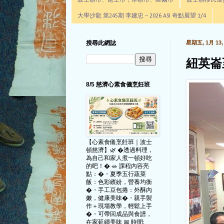
波士頓市、昆士市，摩頓市、羅爾市
波士頓移民進步辦公室通
大學沙龍 第245期 李建忠－2026 ASI 奇點展望 1/4
搜尋此網誌
星期五, 1月 13, 
紐英崙
8/5 慈濟心素食儀烹飪班
【心素食儀烹飪班｜波士
頓慈濟】🌿 �透過料理，
為自己和家人煮一頓好吃
的吧！� 🥗 課程內容亮
點：�・夏季五行蔬菜
飯：色彩繽紛，營養均衡
�・手工豆包捲：外酥內
嫩，健康美味�・親手製
作＋現場教學，輕鬆上手
�・可帶回成品與食譜，
在家延續美味 📅 時間: