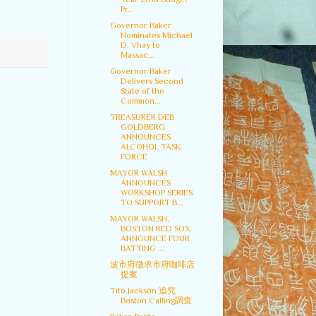
Pr...
Governor Baker
Nominates Michael
D. Vhay to
Massac...
Governor Baker
Delivers Second
State of the
Common...
TREASURER DEB
GOLDBERG
ANNOUNCES
ALCOHOL TASK
FORCE
MAYOR WALSH
ANNOUNCES
WORKSHOP SERIES
TO SUPPORT B...
MAYOR WALSH,
BOSTON RED SOX
ANNOUNCE FOUR
BATTING ...
波市府徵求市府咖啡店
提案
Tito Jackson 追究
Boston Calling調查