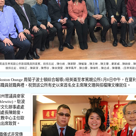
英崙至孝篤親公所新屆職員與嘉賓。前排左起，陳仕維，陳家驊，陳毓璇，陳文棟，陳文珊，麥家威，陳銘俊，陳
後排左起，胡衛正，陳家潔，陳秀珍，陳余寶愛，陳單鳳琴，陳台榮，陳偉民，陳志成，陳珊珊。(至孝篤親公
n Orange
周菊子波士頓綜合報導
)
紐英崙至孝篤親公所
1
月
8
日中午，在夏
屆職員就職典禮，祝賀該公所有史以來首名女主席陳文珊與搭檔陳文棟就任。
麻州眾議員麥家
hlewitz)
，駐波
濟文化辦事處處
副處長陳銘俊，
文教中心主任歐
地出席致賀。
職儀式非常傳