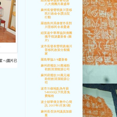
紐英崙專協新春燈謎
八大僑團共襄盛舉
麻州長發聲明責川普移
民行政命令讚法院
行動
羅德島州馮偉傑市長對
川普移民令表憂慮
紐英崙中華專協與僑團
攜手猜謎慶新春 (圖
片)
波市長發表聲明責備川
員
普移民政策分裂國
家
羅島華協2/4慶新春
潔。(圖片已
麻州府撥款20萬補助
初創清潔能源公司
麻州府撥款20萬元補
助初創清潔能源公
司
波市35個地點為年薪
54000以下民眾免
費報稅
波士頓華僑文教中心簡
訊 2017年1月第3期
麻州長否決州議員加薪
案