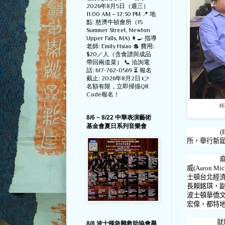
2026年8月5日（週三）
11:00 AM – 12:30 PM 📍 地
點: 慈濟牛頓會所（15
Summer Street, Newton
Upper Falls, MA) 👩‍🍳 指導
老師: Emily Hsiao 💲 費用:
$20／人（含食譜與成品
帶回兩道菜） 📞 洽詢電
話: 617-762-0569 ⏳ 報名
截止: 2026年8月2日 👉
名額有限，立即掃描QR
Code報名！
紐
8/6 ~ 8/22 中華表演藝術
基金會夏日系列音樂會
(Bosto
所，舉行新
威
(Aaron Mic
士頓台北經
長賴銘琪，
波士頓華僑
宏偉，都特
就
8/8 波士顿急難救助協會舉