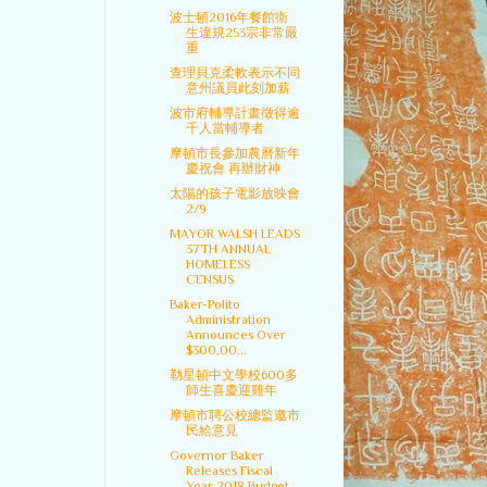
波士頓2016年餐館衛
生違規253宗非常嚴
重
查理貝克柔軟表示不同
意州議員此刻加薪
波市府輔導計畫徵得逾
千人當輔導者
摩頓市長參加農曆新年
慶祝會 再辦財神
太陽的孩子電影放映會
2/9
MAYOR WALSH LEADS
37TH ANNUAL
HOMELESS
CENSUS
Baker-Polito
Administration
Announces Over
$300,00...
勒星頓中文學校600多
師生喜慶迎雞年
摩頓市聘公校總監邀市
民給意見
Governor Baker
Releases Fiscal
Year 2018 Budget