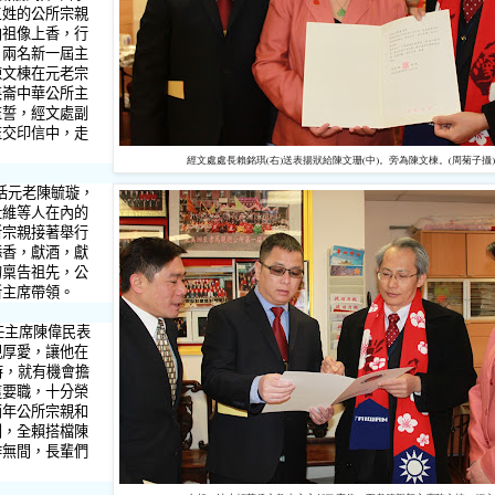
三姓的公所宗親
向祖像上香，行
，兩名新一屆主
陳文棟在元老宗
英崙中華公所主
監誓，經文處副
監交印信中，走
。
經文處處長賴銘琪(右)送表揚狀給陳文珊(中)。旁為陳文棟。(周菊子攝)
括元老陳毓璇，
仕維等人在內的
所宗親接著舉行
添香，獻酒，獻
的稟告祖先，公
新主席帶領。
任主席陳偉民表
親厚愛，讓他在
時，就有機會擔
這要職，十分榮
兩年公所宗親和
利，全賴搭檔陳
作無間，長輩們