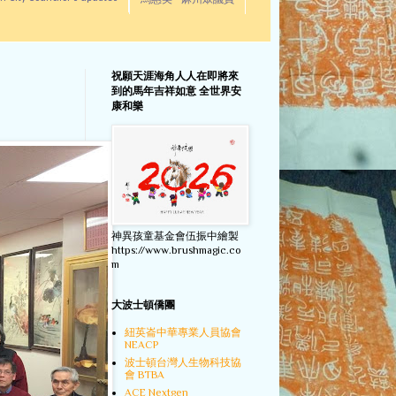
馬惠美 - 麻州眾議員
祝願天涯海角人人在即將來
到的馬年吉祥如意 全世界安
康和樂
神異孩童基金會伍振中繪製
https://www.brushmagic.co
m
大波士頓僑團
紐英崙中華專業人員協會
NEACP
波士頓台灣人生物科技協
會 BTBA
ACE Nextgen