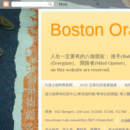
Boston 
人生一定要有的八個朋友： 推手(Builder)、
(Energizer)、 開路者(Mind Opener)、 導師(
on this website are reserved.
大波士頓時事新聞
ACDC 亞美社區發展協會
包氏文
波士頓華埠社區中心/華美福利會/華埠社區聯盟/ 華人醫
商會 - ACE Nextgen, 128 Cute, OCEAN, TC
Greentown Labs newsletter /MIT ClimateTech
生物醫藥