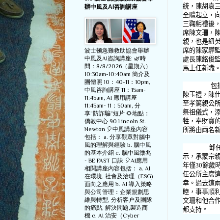
統，陳胡袁
辦中風及AI咨詢講座
全體起立，
三鞠躬禮後
席陳文珊，
親，也是紐
席的陳家驊
波士顿急難救助協會舉辦
中風及AI咨詢講座: 🌿時
處長陳銘俊
間：8/8/2026（星期六）
馬上任新職
10:30am-10:40am 簡介及
團體照 10：40-11：10pm,
包
中風咨詢講座 11：15am-
陳玉禮，陳
11:45am, AI 應用講座
至孝篤親公
11:45am- 11：50am, 分
祭祖儀式，
享”防詐騙”短片 🌻地點：
牲，奉財寶
僑教中心 90 Lincoln St.
Newton 🎈中風講座內容
所將由兩名
包括： a. 分享觀眾對腦中
風的理解與經驗 b. 腦中風
卸
的基本介紹 c. 腦中風徵兆
示，承蒙宗
- BE FAST 口訣 🎈AI應用
年僅
30
餘歲
相関講座內容包括： a. AI
任公所主席
在環境, 社會及治理（ESG)
幸。過去這
面向之應用 b. AI 導入策略
睦，事事順
與公司管理：企業規劃思
維與轉型, 分析客户及團隊
文珊和他合
的痛點, 解決問題,製造商
都支持。
機 c. AI 治安（Cyber