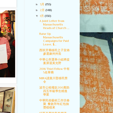
►
3月
(155)
►
2月
(148)
▼
1月
(130)
A Joint Letter from
Massachusetts
Heads of Church ...
Raise Up
Massachusetts
Campaigns for Paid
Leave, $...
西班牙裔移民之子宣佈
參選麻州州長
中華公所選舉小組將提
案屏退黃光野
2016 Thiel Fellow 中有
5名華裔
MIRA譴責川普移民禁
令
波市公校撥款200萬助
四五年級學生精進
學業
中華民俗藝術工作坊春
聚 餐敘拜年紅包抽
獎樣樣來