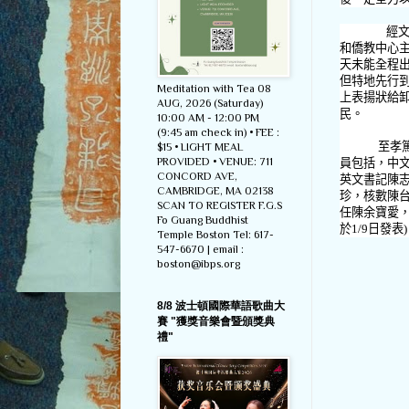
經
和僑教中心
天未能全程
但特地先行
Meditation with Tea 08
上表揚狀給
AUG, 2026 (Saturday)
民。
10:00 AM - 12:00 PM
(9:45 am check in) • FEE :
至孝篤親
$15 • LIGHT MEAL
PROVIDED • VENUE: 711
員包括，中
CONCORD AVE,
英文書記陳
CAMBRIDGE, MA 02138
珍，核數陳
SCAN TO REGISTER F.G.S
任陳余寶愛
Fo Guang Buddhist
於1/9日發表)
Temple Boston Tel: 617-
547-6670 | email :
boston@ibps.org
8/8 波士頓國際華語歌曲大
賽 "獲獎音樂會暨頒獎典
禮"