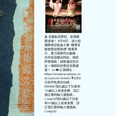
🎤 音樂點亮夢想，歌聲匯
聚波城！ 8月16日，波士頓
國際華語歌曲大賽 "獲獎音
樂會暨頒獎典禮" 隆重舉
行。實力唱將同台獻藝，
共同見證榮光時刻，精彩
即將揭曉！誠摯邀請您共
赴一場精彩的華語音樂盛
宴！ vu 🎟️ 訂票網址：
https://westaracademy.co
m/concert-tickets 💐8月8
日前早鳥票折扣碼：
EB0816 🥰10歲以下兒童和
70歲以上老者免費，請訂
票註冊時輸入優惠碼：
Comp50🥰10歲以下兒童
和70歲以上老者免費，請
訂票註冊時輸入優惠碼：
Comp50