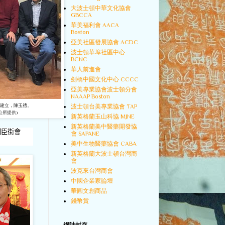
大波士頓中華文化協會
GBCCA
華美福利會 AACA
Boston
亞美社區發展協會 ACDC
波士頓華埠社區中心
BCNC
華人前進會
劍橋中國文化中心 CCCC
亞美專業協會波士頓分會
NAAAP Boston
波士頓台美專業協會 TAP
建立，陳玉禮。
所提供)
新英格蘭玉山科協 MJNE
新英格蘭美中醫藥開發協
利臣街會
會 SAPANE
美中生物醫藥協會 CABA
新英格蘭大波士頓台灣商
會
波克來台灣商會
中國企業家論壇
華圓文創商品
錢幣賞