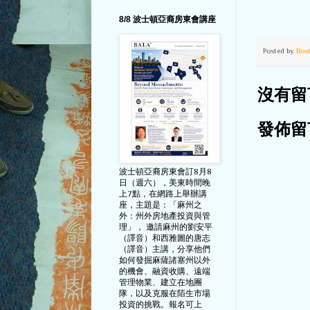
8/8 波士頓亞裔房東會講座
Posted by
Bos
沒有留
發佈留
波士頓亞裔房東會訂8月8
日（週六），美東時間晚
上7點，在網路上舉辦講
座，主題是：「麻州之
外：州外房地產投資與管
理」， 邀請麻州的劉安平
（譯音）和西雅圖的唐志
（譯音）主講，分享他們
如何發掘麻薩諸塞州以外
的機會、融資收購、遠端
管理物業、建立在地團
隊，以及克服在陌生市場
投資的挑戰。報名可上