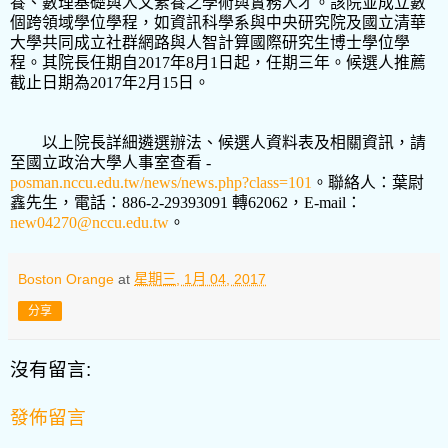
養、數理基礎與人文素養之學術與實務人才。該院並成立數
個跨領域學位學程，如資訊科學系與中央研究院及國立清華
大學共同成立社群網路與人智計算國際研究生博士學位學
程。其院長任期自
2017
年
8
月
1
日起，任期三年。候選人推薦
截止日期為
2017
年
2
月
15
日。
以上院長詳細遴選辦法、候選人資料表及相關資訊，請
至國立政治大學人事室查看
-
posman.nccu.edu.tw/news/news.php?class=101
。聯絡人：葉尉
鑫先生，電話：
886-2-29393091
轉
62062
，
E-mail
：
new04270@nccu.edu.tw
。
Boston Orange
at
星期三, 1月 04, 2017
分享
沒有留言:
發佈留言