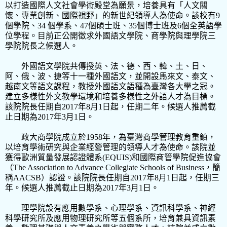
以打造國際人文社會學術殿堂為願景，培養具有「人文關
懷、專業創新、國際視野」的新世紀領導人為使命。該校有
9
個學院、
34
個學系、
47
個碩士班、
35
個博士班及
6
個全英語學
位學程。目前正公開徵求外國語文學院、商學院與理學院三
學院院長之候選人。
外國語文學院共傳授英、法、德、西、韓、土、日、
阿、俄、波、捷等十一種外國語文，並開設馬來文、泰文、
越南文等語文課程，教授外國語文語種為臺灣各大學之冠。
建立多樣性外文教學環境和培養多樣性之外語人才為目標。
該院院長任期自
2017
年
8
月
1
日起，任期二年。候選人推薦截
止日期為
2017
年
3
月
1
日。
政大商學院成立於
1958
年，為臺灣商學管理教育重鎮，
以培育學術研究與企業經營管理的領導人才為使命。該院並
獲得歐洲質量發展認證體系
(EQUIS)
和國際商管學院促進協會
（
The Association to Advance Collegiate Schools of Business
，簡
稱
AACSB
）認證。該院院長任期自
2017
年
8
月
1
日起，任期三
年。候選人推薦截止日期為
2017
年
3
月
1
日。
理學院設有應用數學系、心理學系、資訊科學系、神經
科學研究所及應用物理研究所等五個系所，培育兼具資訊素