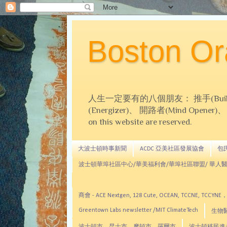
Boston 
人生一定要有的八個朋友： 推手(Builder)、
(Energizer)、 開路者(Mind Opener)、 導師(
on this website are reserved.
大波士頓時事新聞
ACDC 亞美社區發展協會
包氏文
波士頓華埠社區中心/華美福利會/華埠社區聯盟/ 華人醫
商會 - ACE Nextgen, 128 Cute, OCEAN, TC
Greentown Labs newsletter /MIT ClimateTech
生物醫藥