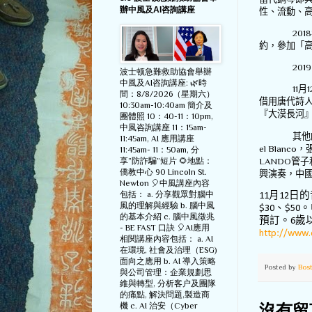
辦中風及AI咨詢講座
性、流動、
2018
約，參加「
201
波士顿急難救助協會舉辦
中風及AI咨詢講座: 🌿時
11
月
1
間：8/8/2026（星期六）
借用唐代詩
10:30am-10:40am 簡介及
『大漠長河
團體照 10：40-11：10pm,
中風咨詢講座 11：15am-
其他
11:45am, AI 應用講座
el Blanco
，
11:45am- 11：50am, 分
LANDO
管子
享”防詐騙”短片 🌻地點：
僑教中心 90 Lincoln St.
興演奏，中
Newton 🎈中風講座內容
月
日的
包括： a. 分享觀眾對腦中
11
12
風的理解與經驗 b. 腦中風
、
。
$30
$50
的基本介紹 c. 腦中風徵兆
預訂。
歲
6
- BE FAST 口訣 🎈AI應用
http://www.
相関講座內容包括： a. AI
在環境, 社會及治理（ESG)
面向之應用 b. AI 導入策略
Posted by
Bos
與公司管理：企業規劃思
維與轉型, 分析客户及團隊
的痛點, 解決問題,製造商
機 c. AI 治安（Cyber