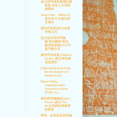
波士頓市綠色基礎設施
新政 先從人行道路
邊開始
Somerville、Milton入
選全美50大最佳居
住城市
麻州州長歡迎193名新
州警入列
波士頓市長吳弭匯
報"美沙酮里"新況
籲州政府建1000戶
低門檻住宅
麻州州長候選人Maura
Healey 推出第四個
電視廣告 "
Editorial Boards from
the Berkshires to
Boston End...
Baker-Polito
Administration
Announces New
STEM Tec...
麻州教育廳廳長James
Peyser 參訪The
BASE強調科學教育
的重要
華埠、皮革區居民呼籲