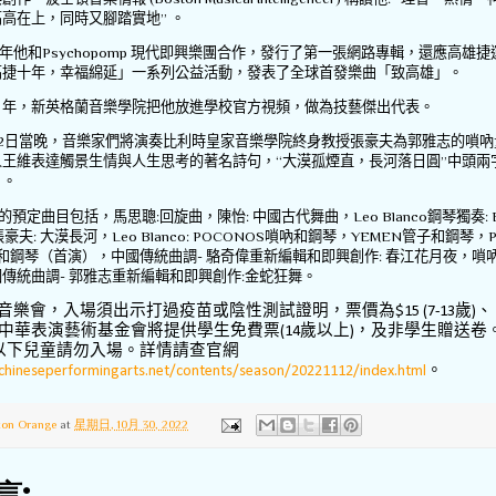
高高在上，同時又腳踏實地
”
。
年他和
Psychopomp
現代即興樂團合作，發行了第一張網路專輯，還應高雄捷
高捷十年，幸福綿延」一系列公益活動，發表了全球首發樂曲「致高雄」。
9
年，新英格蘭音樂學院把他放進學校官方視頻，做為技藝傑出代表。
2
日當晚，音樂家們將演奏比利時皇家音樂學院終身教授張豪夫為郭雅志的嗩吶
人王維表達觸景生情與人生思考的著名詩句，
“
大漠孤煙直，長河落日圓
”
中頭兩
』。
的預定曲目包括，馬思聰
:
回旋曲，陳怡
:
中國古代舞曲，
Leo Blanco
鋼琴獨奏
:
張豪夫
:
大漠長河，
Leo Blanco: POCONOS
嗩吶和鋼琴，
YEMEN
管子和鋼琴，
和鋼琴（首演），中國傳統曲調
-
駱奇偉重新編輯和即興創作
:
春江花月夜，嗩
國傳統曲調
-
郭雅志重新編輯和即興創作
:
金蛇狂舞。
音樂會，入場須出示打過疫苗或陰性測試證明，票價為
歲
、
$15 (7-13
)
中華表演藝術基金會將提供學生免費票
歲以上
，及非學生贈送卷
(14
)
以下兒童請勿入場。詳情請查官網
。
chineseperformingarts.net/contents/season/20221112/index.html
ton Orange
at
星期日, 10月 30, 2022