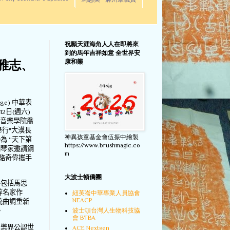
馬惠美 - 麻州眾議員
祝願天涯海角人人在即將來
到的馬年吉祥如意 全世界安
康和樂
郭雅志、
nge)
中華表
12
日
(
週六
)
音樂學院喬
舉行
"
大漠長
神異孩童基金會伍振中繪製
譽為
“
天下第
https://www.brushmagic.co
鋼琴家邀請鋼
m
駱奇偉攜手
大波士頓僑團
將包括馬思
等名家作
紐英崙中華專業人員協會
NEACP
統曲調重新
波士頓台灣人生物科技協
。
會 BTBA
音樂界公認世
ACE Nextgen