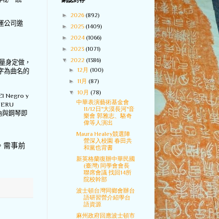
網誌封存
►
2026
(892)
運公司邀
►
2025
(1409)
►
2024
(1066)
►
2023
(1071)
▼
2022
(1386)
量身定做，
►
12月
(100)
字為曲名的
►
11月
(87)
▼
10月
(78)
 El Negro y
中華表演藝術基金會
PERU
11/12日"大漠長河"音
吶與鋼琴即
樂會 郭雅志、駱奇
偉等人演出
Maura Healey競選陣
營深入校園 春田共
。需事前
和黨也背書
新英格蘭復辦中華民國
(臺灣) 同學會會長
聯席會議 找回14所
院校幹部
波士頓台灣同鄉會辦台
語研習營介紹學台
語資源
麻州政府回應波士頓市