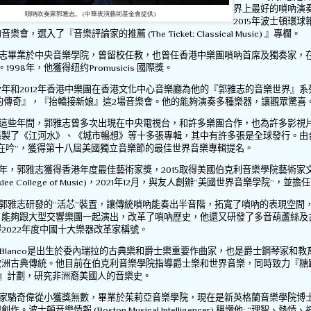
界上最好的嗩吶演
嗩吶吹奏家郭雅志。 (中華表演藝術基金會提供)
2015
年波士頓環球
的音樂會，選入了『音樂評論家的推薦
(The Ticket: Classical Music)
』專欄。
志畢業於中央音樂學院，曾留校任教，也曾任香港中樂團嗩吶首席及獨奏家，
。
1998
年，他獲得纽约
Promusicis
國際獎。
7
年和
2012
年香港中樂團在香港文化中心音樂廳為他的『郭雅志的音樂世界』系
的傳奇』，『抬轎接新娘』這
2
場音樂會。他的能夠演奏多種樂器，讓觀眾驚喜
這些年間，郭雅志曾多次出現在中央電視台，和許多樂團合作，也為許多影視
錄製了《江河水》、《城市暢想》等十多張專輯，其中有許多張是全球發行。由
在吟
”
，獲得第十八屆美國獨立音樂節的最佳世界音樂專輯提名。
年，郭雅志獲得香港年度最佳藝術家獎，
2015
取得美國伯克利音樂學院藝術家
lee College of Music)
，
2021
年
12
月，與友人創辦
“
美國世界音樂學院
”
，並擔任
郭雅志研發的
“
活芯
”
裝置，讓傳統嗩吶能奏出半音階，拓寬了嗩吶的表現空間
，能夠跟大型交響樂團一起演出，改革了嗩吶歷史，他還又研發了多音葫蘆絲及
得
2022
年度中國十大樂器改革家稱號。
Blanco
是出生於委內瑞拉的古典樂和爵士樂重要作曲家，也是爵士鋼琴家和教
歐洲古典傳統。他目前在伯克利音樂學院指導爵士樂和世界音樂，同時致力『糖
』計劃，研究非洲裔美國人的音樂史。
家駱奇偉從小獲獎無數，畢業於茱莉亞音樂學院，現在是新英格蘭音樂學院博
興創作。波士頓音樂情報
(Boston Musical Intelligencer)
稱讚他
: “
理智、熱情、