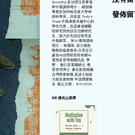
沒有留
Security) 及治理注意事项
🌺中風講師簡介： 楊韻臻
畢業於加州柏克萊大學神
發佈留
經科學系，目前是 Tedy‘s
Team 中風康復卓越中心的
學生代表，也是麻省總醫
院研究所的語言治療研究
生，致力於失語症研究及
中風教育。 🌺AI 應用講師
簡介： 林麗珠, 波士顿急
難救助協會會長,分享近日
參加AI治理研習班有關AI
運用及管理相關訊息. 學
歷： 會計及電腦硕士, 教
育管理博士. 兼任新英格蘭
台灣商會财務,及波士頓政
大校友會财務 🌹請踴躍報
名. 截止日期： 8/5/2026
8/8 佛光山茶禪