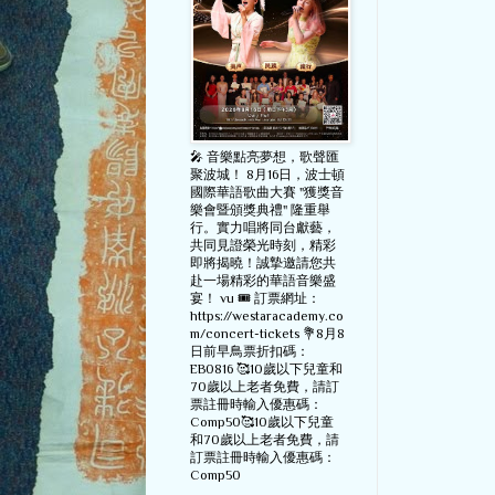
🎤 音樂點亮夢想，歌聲匯
聚波城！ 8月16日，波士頓
國際華語歌曲大賽 "獲獎音
樂會暨頒獎典禮" 隆重舉
行。實力唱將同台獻藝，
共同見證榮光時刻，精彩
即將揭曉！誠摯邀請您共
赴一場精彩的華語音樂盛
宴！ vu 🎟️ 訂票網址：
https://westaracademy.co
m/concert-tickets 💐8月8
日前早鳥票折扣碼：
EB0816 🥰10歲以下兒童和
70歲以上老者免費，請訂
票註冊時輸入優惠碼：
Comp50🥰10歲以下兒童
和70歲以上老者免費，請
訂票註冊時輸入優惠碼：
Comp50