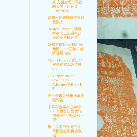
府 支援處理「美沙
酮英里」已斥資
4000萬元
麻州州長查理貝克再特
赦四人
Healey-Driscoll 陣營
宣稱志工上週向超
過10萬選民拜票
麻州共撥款1億4300萬
元資助337項地方經
濟發展項目
Maura Healey 參訪北
安多福電池製造廠
KK
Governor Baker
Nominates
Attorney William F.
Bloom...
波士頓市公佈重振城中
區報告
中華專協第45屆年會
引介優質自媒體"台
灣僑民"、"熱炒旅行
店"
第二屆春田台灣日 中
華民國旗幟再度飄
揚