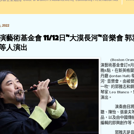
訊/ Office of Women's Advancement/ Community Preservation Act
 2022
演藝術基金會 11/12日"大漠長河"音樂會 
等人演出
(Boston Ora
演藝術基金會訂
11
月
晚
8
點，在新英格蘭
丹廳
(Jordan Hall)
河
”
音樂會，由被
一吹
”
的郭雅志和
琴家
Leo Blanco
，
演出。
演奏曲目
聰、陳怡、張豪夫
品，以及由中國傳
編輯的即興創作等
郭雅志是