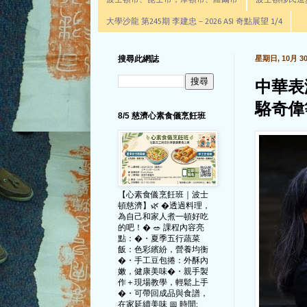
波士頓市、昆士市，摩頓市、羅爾市
波士頓移民進步辦公室通
大學沙龍 第245期 李建忠－2026 ASI 奇點展望 1/4
搜尋此網誌
星期日, 10月 30,
中華表
駱奇偉
8/5 慈濟心素食儀烹飪班
【心素食儀烹飪班｜波士
頓慈濟】🌿 �透過料理，
為自己和家人煮一頓好吃
的吧！� 🥗 課程內容亮
點：�・夏季五行蔬菜
飯：色彩繽紛，營養均衡
�・手工豆包捲：外酥內
嫩，健康美味�・親手製
作＋現場教學，輕鬆上手
�・可帶回成品與食譜，
在家延續美味 📅 時間: