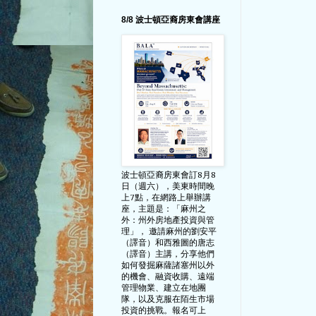
8/8 波士頓亞裔房東會講座
波士頓亞裔房東會訂8月8
日（週六），美東時間晚
上7點，在網路上舉辦講
座，主題是：「麻州之
外：州外房地產投資與管
理」， 邀請麻州的劉安平
（譯音）和西雅圖的唐志
（譯音）主講，分享他們
如何發掘麻薩諸塞州以外
的機會、融資收購、遠端
管理物業、建立在地團
隊，以及克服在陌生市場
投資的挑戰。報名可上