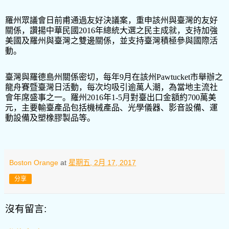
羅州眾議會日前甫通過友好決議案，重申該州與臺灣的友好
關係，讚揚中華民國
2016
年總統大選之民主成就，支持加強
美國及羅州與臺灣之雙邊關係，並支持臺灣積極參與國際活
動。
臺灣與羅德島州關係密切，每年
9
月在該州
Pawtucket
市舉辦之
龍舟賽暨臺灣日活動，每次均吸引逾萬人潮，為當地主流社
會年席盛事之一。羅州
2016
年
1-5
月對臺出口金額約
700
萬美
元，主要輸臺產品包括機械產品、光學儀器、影音設備、運
動設備及塑橡膠製品等。
Boston Orange
at
星期五, 2月 17, 2017
分享
沒有留言: