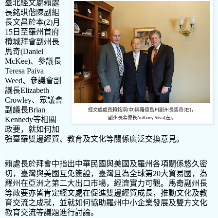
臺北經文處賴處
長銘琪偕陳副組
長文昌於本
(2)
月
15
日至羅州首府
欖城拜會副州長
馬奇
(Daniel
McKee)
、參議長
Teresa Paiva
Weed
、參議會副
議長
Elizabeth
Crowley
、眾議會
副議長
Brian
經文處處長賴銘琪
中
與
羅德島州副州長馬奇
右
，
(
)
(
)
副州長
幕僚長
左
。
Kennedy
等相關
Anthony Silva(
)
政要，就如何加
強臺羅雙邊經貿、教育及文化等關係廣泛交換意見。
賴處長於拜會中指出中華民國與美國及羅州各項關係悠久密
切，臺灣與美國互免簽證，臺灣且為全球第
20
大貿易國，為
羅州在亞洲之第二大出口市場，經濟實力可觀。馬奇副州長
等政要亦皆肯定經文處在促進雙邊經貿成長，推動文化及教
育交流之成就，並就如何協助羅州中小企業發展及雙方文化
教育交流等議題進行討論。