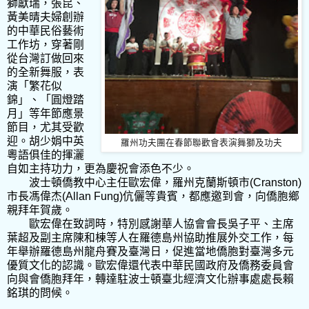
獅獻瑞，張昆、
黃美晴夫婦創辦
的中華民俗藝術
工作坊，穿著剛
從台灣訂做回來
的全新舞服，表
演「繁花似
錦」、「圓燈踏
月」等年節應景
節目，尤其受歡
迎。胡少娟中英
羅州功夫團在春節聯歡會表演舞獅及功夫
粵語俱佳的揮灑
自如主持功力，更為慶祝會添色不少。
波士頓僑教中心主任歐宏偉，羅州克蘭斯頓市
(Cranston)
市長馮偉杰
(Allan Fung)
伉儷等貴賓，都應邀到會，向僑胞鄉
親拜年賀歲。
歐宏偉在致詞時，特別感謝華人協會會長吳子平、主席
葉超及副主席陳和棟等人在羅德島州協助推展外交工作，每
年舉辦羅德島州龍舟賽及臺灣日，促進當地僑胞對臺灣多元
優質文化的認識。歐宏偉還代表中華民國政府及僑務委員會
向與會僑胞拜年，轉達駐波士頓臺北經濟文化辦事處處長賴
銘琪的問候。