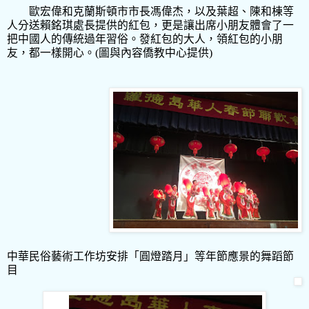
歐宏偉和克蘭斯頓市市長馮偉杰，以及葉超、陳和棟等
人分送賴銘琪處長提供的紅包，更是讓出席小朋友體會了一
把中國人的傳統過年習俗。發紅包的大人，領紅包的小朋
友，都一樣開心。(圖與內容僑教中心提供)
中華民俗藝術工作坊安排「圓燈踏月」等年節應景的舞蹈節
目