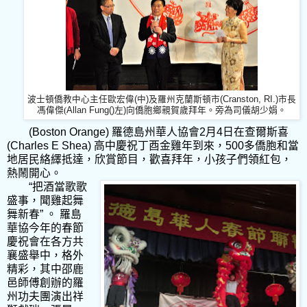
波士頓僑教中心主任歐宏偉
(
中
)
及羅州克蘭斯頓市
(Cranston, RI.)
市長
Allan Fung()
)
馮偉傑(
左
向僑胞鄉親賀歲拜年。旁為司儀胡少娟。
(Boston Orange)
羅德島州華人協會
2
月
4
日在查爾斯喜
(Charles E Shea)
高中慶祝丁酉金雞年到來，
500
多僑胞和當
地居民絡繹抵達，欣賞節目，歡喜拜年，小孩子們領紅包，
熱鬧開心。
“
把酒當歌歌
盛事，聞雞起舞
舞新春
”
。
羅島
華協今年的春節
慶祝會在各方共
襄盛舉中，格外
精彩，其中邵鹿
邑師傅創辦的羅
州功夫團演出祥