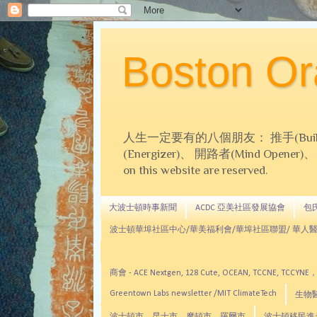
Boston 
人生一定要有的八個朋友： 推手(Builder)、
(Energizer)、 開路者(Mind Opener)、 導師(
on this website are reserved.
大波士頓時事新聞
ACDC 亞美社區發展協會
包氏文
波士頓華埠社區中心/華美福利會/華埠社區聯盟/ 華人醫
商會 - ACE Nextgen, 128 Cute, OCEAN, TC
Greentown Labs newsletter /MIT ClimateTech
生物醫藥