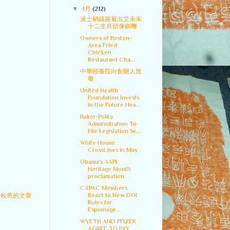
▼
4月
(212)
波士頓綠路展出艾未未
十二生肖頭像銅雕
Owners of Boston-
Area Fried
Chicken
Restaurant Cha...
中華頤養院向創辦人致
敬
United Health
Foundation Invests
in the Future Hea...
Baker-Polito
Administration To
File Legislation Se...
White House
CrossLines in May
Obama's AAPI
Heritage Month
proclamation
CAPAC Members
React to New DOJ
較舊的文章
Rules for
Espionage...
WYETH AND PFIZER
AGREE TO PAY