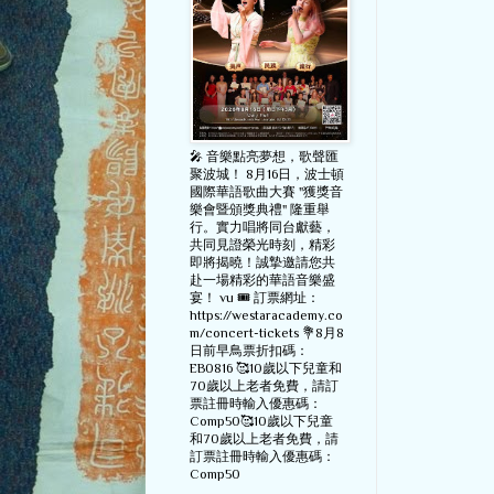
🎤 音樂點亮夢想，歌聲匯
聚波城！ 8月16日，波士頓
國際華語歌曲大賽 "獲獎音
樂會暨頒獎典禮" 隆重舉
行。實力唱將同台獻藝，
共同見證榮光時刻，精彩
即將揭曉！誠摯邀請您共
赴一場精彩的華語音樂盛
宴！ vu 🎟️ 訂票網址：
https://westaracademy.co
m/concert-tickets 💐8月8
日前早鳥票折扣碼：
EB0816 🥰10歲以下兒童和
70歲以上老者免費，請訂
票註冊時輸入優惠碼：
Comp50🥰10歲以下兒童
和70歲以上老者免費，請
訂票註冊時輸入優惠碼：
Comp50