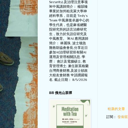
Security) 及治理注意事项
🌺中風講師簡介： 楊韻臻
畢業於加州柏克萊大學神
經科學系，目前是 Tedy‘s
Team 中風康復卓越中心的
學生代表，也是麻省總醫
院研究所的語言治療研究
生，致力於失語症研究及
中風教育。 🌺AI 應用講師
簡介： 林麗珠, 波士顿急
難救助協會會長,分享近日
參加AI治理研習班有關AI
運用及管理相關訊息. 學
歷： 會計及電腦硕士, 教
育管理博士. 兼任新英格蘭
台灣商會财務,及波士頓政
大校友會财務 🌹請踴躍報
名. 截止日期： 8/5/2026
8/8 佛光山茶禪
較新的文章
訂閱：
發佈留言