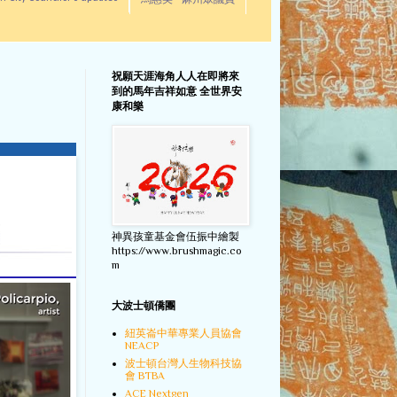
馬惠美 - 麻州眾議員
祝願天涯海角人人在即將來
到的馬年吉祥如意 全世界安
康和樂
神異孩童基金會伍振中繪製
https://www.brushmagic.co
m
大波士頓僑團
紐英崙中華專業人員協會
NEACP
波士頓台灣人生物科技協
會 BTBA
ACE Nextgen