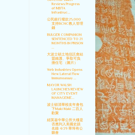
Reviews Progress
of MBTA
Infrastruc...
公民銀行撥款25,000
支持BCNC教人管理
錢
BULGER COMPANION
SENTENCED TO 21
MONTHS IN PRISON
...
大波士頓土地信託會結
盟維護、爭取可負
擔住宅 （圖片）
Web Industries Opens
New Lateral Flow
Immunoassay ...
MAYOR WALSH
LAUNCHES REVIEW
OF CITY EVENT
MANAGEME...
波士頓清華校友年會包
下Maki Maki 二百人
歡聚
紐英崙中華公所大樓是
否應列入美國史蹟
名錄 4/29 華埠有公
聽會