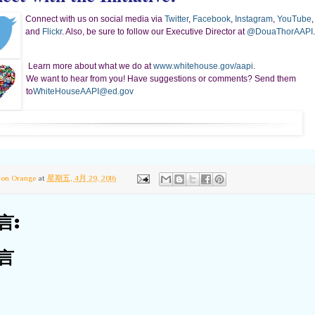
Connect with us on social media via
Twitter
,
Facebook
,
Instagram
,
YouTube
,
and
Flickr
. Also, be sure to follow our Executive Director at
@DouaThorAAPI
.
Learn more about what we do at
www.whitehouse.gov/aapi
.
We want to hear from you! Have suggestions or comments? Send them
to
WhiteHouseAAPI@ed.gov
ton Orange
at
星期五, 4月 29, 2016
言:
言