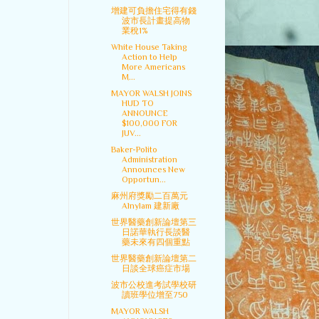
增建可負擔住宅得有錢
波市長計畫提高物
業稅1%
White House Taking
Action to Help
More Americans
M...
MAYOR WALSH JOINS
HUD TO
ANNOUNCE
$100,000 FOR
JUV...
Baker-Polito
Administration
Announces New
Opportun...
麻州府獎勵二百萬元
Alnylam 建新廠
世界醫藥創新論壇第三
日諾華執行長談醫
藥未來有四個重點
世界醫藥創新論壇第二
日談全球癌症市場
波市公校進考試學校研
讀班學位增至750
MAYOR WALSH