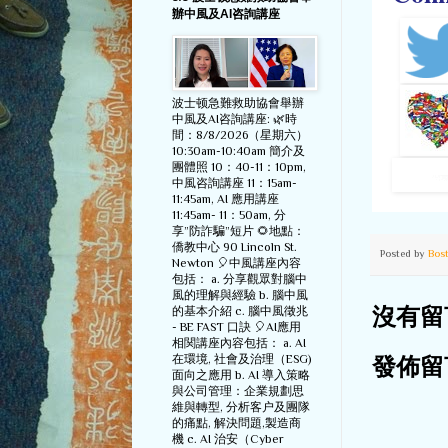
辦中風及AI咨詢講座
波士顿急難救助協會舉辦
中風及AI咨詢講座: 🌿時
間：8/8/2026（星期六）
10:30am-10:40am 簡介及
團體照 10：40-11：10pm,
中風咨詢講座 11：15am-
11:45am, AI 應用講座
11:45am- 11：50am, 分
享”防詐騙”短片 🌻地點：
僑教中心 90 Lincoln St.
Posted by
Bos
Newton 🎈中風講座內容
包括： a. 分享觀眾對腦中
風的理解與經驗 b. 腦中風
的基本介紹 c. 腦中風徵兆
沒有留
- BE FAST 口訣 🎈AI應用
相関講座內容包括： a. AI
在環境, 社會及治理（ESG)
發佈留
面向之應用 b. AI 導入策略
與公司管理：企業規劃思
維與轉型, 分析客户及團隊
的痛點, 解決問題,製造商
機 c. AI 治安（Cyber