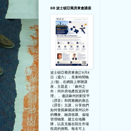
8/8 波士頓亞裔房東會講座
波士頓亞裔房東會訂8月8
日（週六），美東時間晚
上7點，在網路上舉辦講
座，主題是：「麻州之
外：州外房地產投資與管
理」， 邀請麻州的劉安平
（譯音）和西雅圖的唐志
（譯音）主講，分享他們
如何發掘麻薩諸塞州以外
的機會、融資收購、遠端
管理物業、建立在地團
隊，以及克服在陌生市場
投資的挑戰。報名可上