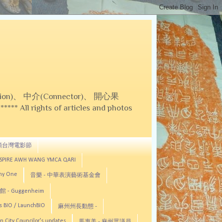
on)、 中介(Connector)、 開心果
 All rights of articles and photos
頓台灣電影節
ASPIRE AWH WANG YMCA QARI
any One
音樂 - 中華表演藝術基金會
 - Guggenheim
s BIO / LaunchBIO
麻州州長動態 -
n City Councilor's updates