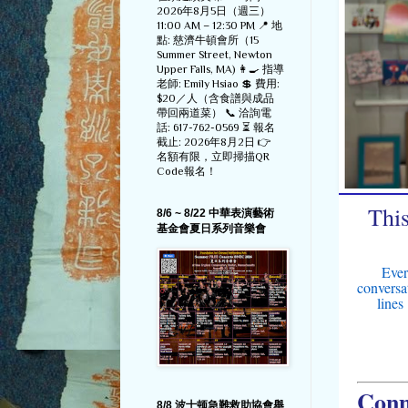
2026年8月5日（週三）
11:00 AM – 12:30 PM 📍 地
點: 慈濟牛頓會所（15
Summer Street, Newton
Upper Falls, MA) 👩‍🍳 指導
老師: Emily Hsiao 💲 費用:
$20／人（含食譜與成品
帶回兩道菜） 📞 洽詢電
話: 617-762-0569 ⏳ 報名
截止: 2026年8月2日 👉
名額有限，立即掃描QR
Code報名！
Thi
8/6 ~ 8/22 中華表演藝術
基金會夏日系列音樂會
Ever
conversa
lines
Conne
8/8 波士顿急難救助協會舉