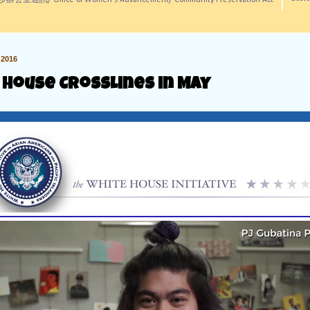
訊/ Office of Women's Advancement/ Community Preservation Act
2016
 House CrossLines in May