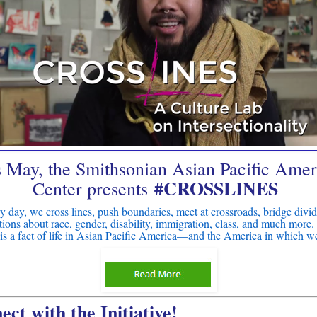
s May, the Smithsonian Asian Pacific Amer
#CROSSLINES
Center presents
y day, we cross lines, push boundaries, meet at crossroads, bridge divid
tions about race, gender, disability, immigration, class, and much more.
 is a fact of life in Asian Pacific America—and the America in which we
ct with the Initiative!