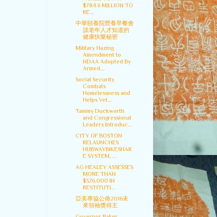
$784.6 MILLION TO
RE...
中華頤養院營養早餐會
談老年人才知道的
健康快樂秘密
Military Hazing
Amendment to
NDAA Adopted By
Armed...
Social Security
Combats
Homelessness and
Helps Vet...
Tammy Duckworth
and Congressional
Leaders Introduc...
CITY OF BOSTON
RELAUNCHES
HUBWAYBIKESHAR
E SYSTEM, ...
AG HEALEY ASSESSES
MORE THAN
$326,000 IN
RESTITUTI...
亞美專協公佈2016未
來領袖獎得主
Governor Baker