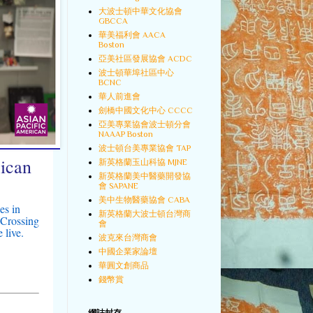
大波士頓中華文化協會
GBCCA
華美福利會 AACA
Boston
亞美社區發展協會 ACDC
波士頓華埠社區中心
BCNC
華人前進會
劍橋中國文化中心 CCCC
亞美專業協會波士頓分會
NAAAP Boston
波士頓台美專業協會 TAP
ican
新英格蘭玉山科協 MJNE
新英格蘭美中醫藥開發協
會 SAPANE
美中生物醫藥協會 CABA
es in
新英格蘭大波士頓台灣商
 Crossing
會
 live.
波克來台灣商會
中國企業家論壇
華圓文創商品
錢幣賞