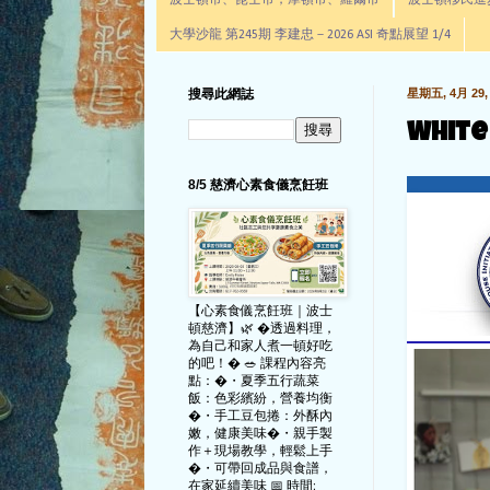
波士頓市、昆士市，摩頓市、羅爾市
波士頓移民進步辦公室通
大學沙龍 第245期 李建忠－2026 ASI 奇點展望 1/4
搜尋此網誌
星期五, 4月 29, 
White
8/5 慈濟心素食儀烹飪班
【心素食儀烹飪班｜波士
頓慈濟】🌿 �透過料理，
為自己和家人煮一頓好吃
的吧！� 🥗 課程內容亮
點：�・夏季五行蔬菜
飯：色彩繽紛，營養均衡
�・手工豆包捲：外酥內
嫩，健康美味�・親手製
作＋現場教學，輕鬆上手
�・可帶回成品與食譜，
在家延續美味 📅 時間: