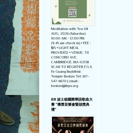
Meditation with Tea 08
AUG, 2026 (Saturday)
10:00 AM - 12:00 PM
(9:45 am check in) • FEE :
$15 • LIGHT MEAL
PROVIDED • VENUE: 711
CONCORD AVE,
CAMBRIDGE, MA 02138
SCAN TO REGISTER F.G.S
Fo Guang Buddhist
Temple Boston Tel: 617-
547-6670 | email :
boston@ibps.org
8/8 波士頓國際華語歌曲大
賽 "獲獎音樂會暨頒獎典
禮"