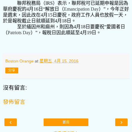
聯邦稅務局（
IRS
）表示，聯邦稅可已延期申報是因為
華府慶祝的
4
月
16
日“解放日（
Emancipation Day
）”，今年正好
是週末，因此改在
4
月
15
日慶祝，政府工作人員也放假一天，
於是報稅截止日就順延到
4
月
18
日。
至於緬因州和麻州，則因為
4
月
18
日要慶祝“愛國者日
（
Patriots Day
）”，報稅日因此順延至
4
月
19
日。
Boston Orange
at
星期五, 4月 15, 2016
分享
沒有留言:
發佈留言
‹
›
首頁