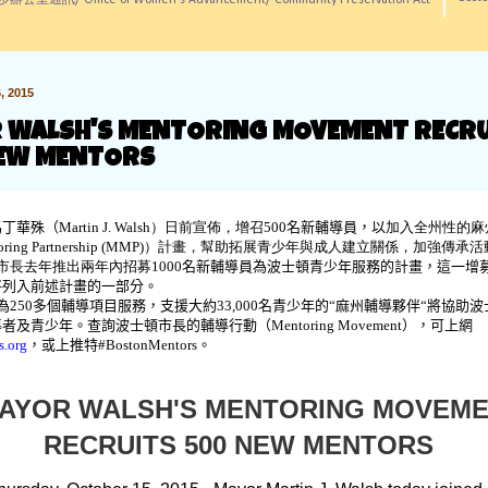
訊/ Office of Women's Advancement/ Community Preservation Act
 2015
 WALSH'S MENTORING MOVEMENT RECRU
EW MENTORS
馬丁華殊（
Martin J. Walsh）日前宣佈，增召500
名新輔導員，以
加入全州性的麻
ntoring Partnership (MMP)）計畫，幫助拓展青少年與成人建立關係，加強傳
去年推出兩年內招募1000
名新輔導員為波士頓青少年服務的計畫，這一增
將列入前述計畫的一部分。
為
250
多個輔導項目服務，支援大約
33,000
名青少年的“麻州輔導夥伴“將協助波
導者及青少年。查詢波士頓市長的輔導行動（
Mentoring Movement
），可上網
s.org
，或上推特
#BostonMentors
。
YOR WALSH'S MENTORING MOVEM
RECRUITS 500 NEW MENTORS