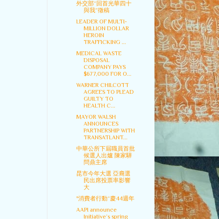
外交部“回首光華四十
與我”徵稿
LEADER OF MULTI-
MILLION DOLLAR
HEROIN
TRAFFICKING ...
MEDICAL WASTE
DISPOSAL
COMPANY PAYS
$677,000 FOR O...
WARNER CHILCOTT
AGREES TO PLEAD
GUILTY TO
HEALTH C...
MAYOR WALSH
ANNOUNCES
PARTNERSHIP WITH
TRANSATLANT...
中華公所下屆職員首批
候選人出爐 陳家驊
問鼎主席
昆市今年大選 亞裔選
民出席投票率影響
大
"消費者行動“慶44週年
AAPI announce
Initiative’s spring