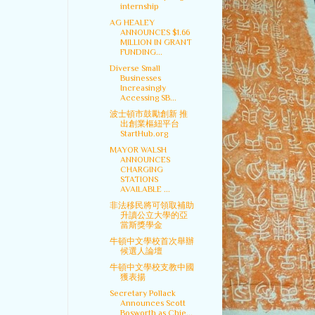
internship
AG HEALEY
ANNOUNCES $1.66
MILLION IN GRANT
FUNDING...
Diverse Small
Businesses
Increasingly
Accessing SB...
波士頓市鼓勵創新 推
出創業樞紐平台
StartHub.org
MAYOR WALSH
ANNOUNCES
CHARGING
STATIONS
AVAILABLE ...
非法移民將可領取補助
升讀公立大學的亞
當斯獎學金
牛頓中文學校首次舉辦
候選人論壇
牛頓中文學校支教中國
獲表揚
Secretary Pollack
Announces Scott
Bosworth as Chie...