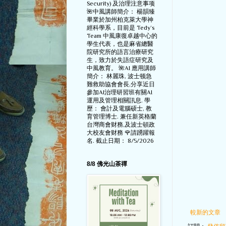
Security) 及治理注意事项
🌺中風講師簡介： 楊韻臻
畢業於加州柏克萊大學神
經科學系，目前是 Tedy‘s
Team 中風康復卓越中心的
學生代表，也是麻省總醫
院研究所的語言治療研究
生，致力於失語症研究及
中風教育。 🌺AI 應用講師
簡介： 林麗珠, 波士顿急
難救助協會會長,分享近日
參加AI治理研習班有關AI
運用及管理相關訊息. 學
歷： 會計及電腦硕士, 教
育管理博士. 兼任新英格蘭
台灣商會财務,及波士頓政
大校友會财務 🌹請踴躍報
名. 截止日期： 8/5/2026
8/8 佛光山茶禪
較新的文章