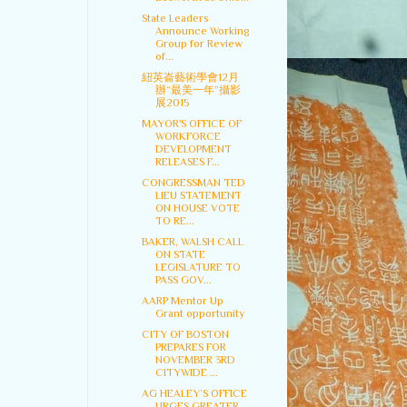
State Leaders
Announce Working
Group for Review
of...
紐英崙藝術學會12月
辦“最美一年”攝影
展2015
MAYOR'S OFFICE OF
WORKFORCE
DEVELOPMENT
RELEASES F...
CONGRESSMAN TED
LIEU STATEMENT
ON HOUSE VOTE
TO RE...
BAKER, WALSH CALL
ON STATE
LEGISLATURE TO
PASS GOV...
AARP Mentor Up
Grant opportunity
CITY OF BOSTON
PREPARES FOR
NOVEMBER 3RD
CITYWIDE ...
AG HEALEY’S OFFICE
URGES GREATER