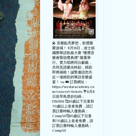
🎤 音樂點亮夢想，歌聲匯
聚波城！ 8月16日，波士頓
國際華語歌曲大賽 "獲獎音
樂會暨頒獎典禮" 隆重舉
行。實力唱將同台獻藝，
共同見證榮光時刻，精彩
即將揭曉！誠摯邀請您共
赴一場精彩的華語音樂盛
宴！ vu 🎟️ 訂票網址：
https://westaracademy.co
m/concert-tickets 💐8月8
日前早鳥票折扣碼：
EB0816 🥰10歲以下兒童和
70歲以上老者免費，請訂
票註冊時輸入優惠碼：
Comp50🥰10歲以下兒童
和70歲以上老者免費，請
訂票註冊時輸入優惠碼：
Comp50