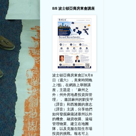
8/8 波士頓亞裔房東會講座
波士頓亞裔房東會訂8月8
日（週六），美東時間晚
上7點，在網路上舉辦講
座，主題是：「麻州之
外：州外房地產投資與管
理」， 邀請麻州的劉安平
（譯音）和西雅圖的唐志
（譯音）主講，分享他們
如何發掘麻薩諸塞州以外
的機會、融資收購、遠端
管理物業、建立在地團
隊，以及克服在陌生市場
投資的挑戰。報名可上