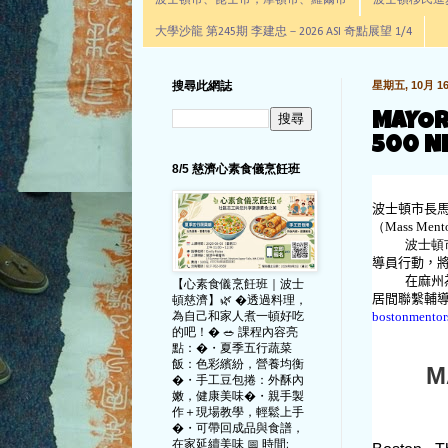
波士頓市、昆士市，摩頓市、羅爾市
波士頓移民進步辦公室通
大學沙龍 第245期 李建忠－2026 ASI 奇點展望 1/4
搜尋此網誌
星期五, 10月 16,
MAYOR
500 N
8/5 慈濟心素食儀烹飪班
波士頓市長
（Mass Me
波士頓市長
導員行動，
在麻州
【心素食儀烹飪班｜波士
居間聯繫輔
頓慈濟】🌿 �透過料理，
為自己和家人煮一頓好吃
bostonmentor
的吧！� 🥗 課程內容亮
點：�・夏季五行蔬菜
飯：色彩繽紛，營養均衡
MA
�・手工豆包捲：外酥內
嫩，健康美味�・親手製
作＋現場教學，輕鬆上手
�・可帶回成品與食譜，
在家延續美味 📅 時間: