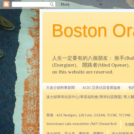
Boston 
人生一定要有的八個朋友： 推手(Builder)、
(Energizer)、 開路者(Mind Opener)、 導師(
on this website are reserved.
大波士頓時事新聞
ACDC 亞美社區發展協會
包氏文
波士頓華埠社區中心/華美福利會/華埠社區聯盟/ 華人醫
商會 - ACE Nextgen, 128 Cute, OCEAN, TC
Greentown Labs newsletter /MIT ClimateTech
生物醫藥