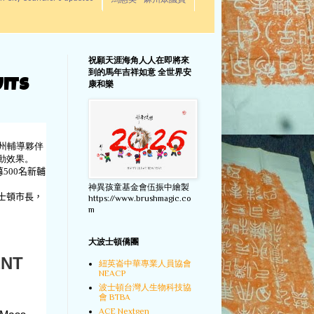
馬惠美 - 麻州眾議員
祝願天涯海角人人在即將來
到的馬年吉祥如意 全世界安
ITS
康和樂
州輔導夥伴
承活動效果。
募
500
名新輔
神異孩童基金會伍振中繪製
士頓市長，
https://www.brushmagic.co
m
大波士頓僑團
ENT
紐英崙中華專業人員協會
NEACP
波士頓台灣人生物科技協
會 BTBA
ACE Nextgen