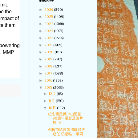
網誌封存
emic
►
2026
(890)
be the
►
2025
(1409)
impact of
►
2024
(1066)
ace them
►
2023
(1071)
►
2022
(1386)
►
2021
(1421)
mpowering
ts. MMP
►
2020
(1111)
►
2019
(747)
►
2018
(1217)
►
2017
(1588)
►
2016
(1958)
▼
2015
(2035)
►
12月
(65)
►
11月
(150)
▼
10月
(192)
紀念國父孫中山逝世
90週年電影及圖片
展 11/1
劍橋市議員張禮能競選
連任 仍是唯一華裔