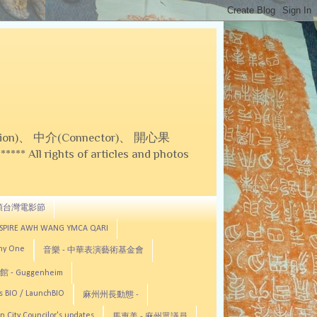
on)、 中介(Connector)、 開心果
 All rights of articles and photos
頓台灣電影節
ASPIRE AWH WANG YMCA QARI
any One
音樂 - 中華表演藝術基金會
 - Guggenheim
s BIO / LaunchBIO
麻州州長動態 -
n City Councilor's updates