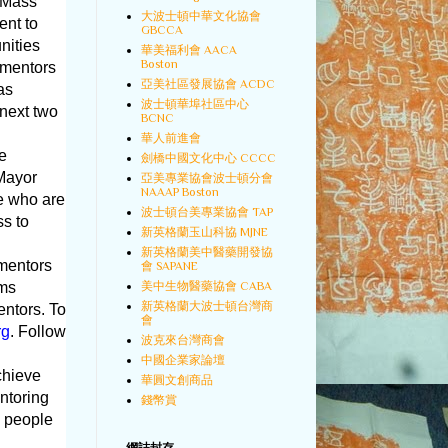
d Mass
大波士頓中華文化協會
ent to
GBCCA
nities
華美福利會 AACA
Boston
 mentors
亞美社區發展協會 ACDC
as
波士頓華埠社區中心
 next two
BCNC
華人前進會
he
劍橋中國文化中心 CCCC
 Mayor
亞美專業協會波士頓分會
NAAAP Boston
e who are
波士頓台美專業協會 TAP
ss to
新英格蘭玉山科協 MJNE
新英格蘭美中醫藥開發協
 mentors
會 SAPANE
美中生物醫藥協會 CABA
ams
新英格蘭大波士頓台灣商
entors. To
會
rg
. Follow
波克來台灣商會
中國企業家論壇
chieve
華圓文創商品
ntoring
錢幣賞
g people