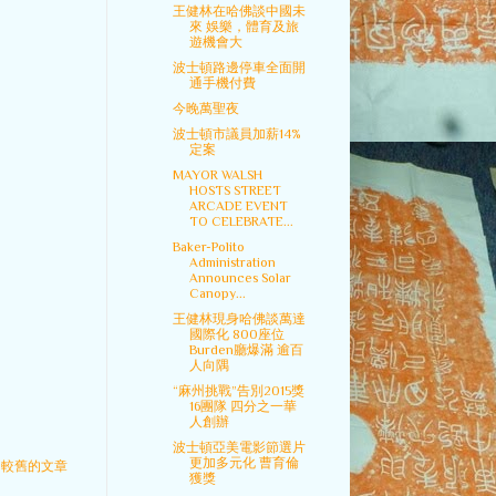
王健林在哈佛談中國未
來 娛樂，體育及旅
遊機會大
波士頓路邊停車全面開
通手機付費
今晚萬聖夜
波士頓市議員加薪14%
定案
MAYOR WALSH
HOSTS STREET
ARCADE EVENT
TO CELEBRATE...
Baker-Polito
Administration
Announces Solar
Canopy...
王健林現身哈佛談萬達
國際化 800座位
Burden廳爆滿 逾百
人向隅
“麻州挑戰”告別2015獎
16團隊 四分之一華
人創辦
波士頓亞美電影節選片
更加多元化 曹育倫
較舊的文章
獲獎