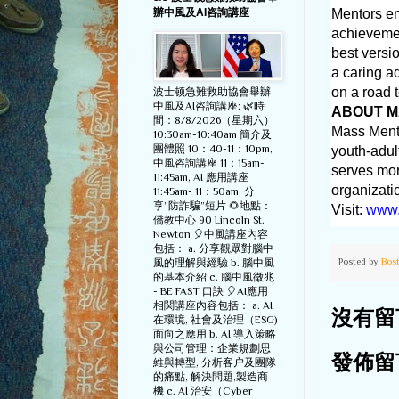
辦中風及AI咨詢講座
Mentors en
achievemen
best versi
a caring ad
on a road 
波士顿急難救助協會舉辦
中風及AI咨詢講座: 🌿時
ABOUT M
間：8/8/2026（星期六）
Mass Ment
10:30am-10:40am 簡介及
團體照 10：40-11：10pm,
youth-adul
中風咨詢講座 11：15am-
serves mo
11:45am, AI 應用講座
organizati
11:45am- 11：50am, 分
享”防詐騙”短片 🌻地點：
Visit:
www.
僑教中心 90 Lincoln St.
Newton 🎈中風講座內容
包括： a. 分享觀眾對腦中
Posted by
Bos
風的理解與經驗 b. 腦中風
的基本介紹 c. 腦中風徵兆
- BE FAST 口訣 🎈AI應用
相関講座內容包括： a. AI
沒有留
在環境, 社會及治理（ESG)
面向之應用 b. AI 導入策略
與公司管理：企業規劃思
發佈留
維與轉型, 分析客户及團隊
的痛點, 解決問題,製造商
機 c. AI 治安（Cyber