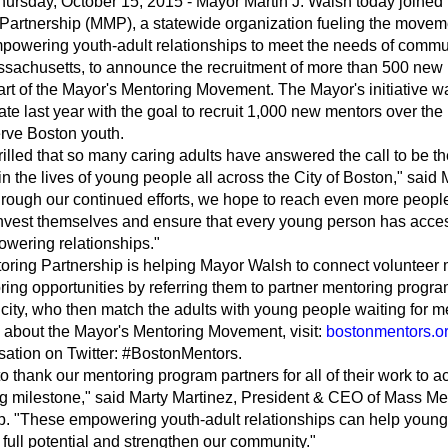
hursday, October 15, 2015 - Mayor Martin J. Walsh today joine
Partnership (MMP), a statewide organization fueling the movem
owering youth-adult relationships to meet the needs of commu
sachusetts, to announce the recruitment of more than 500 new
part of the Mayor's Mentoring Movement. The Mayor's initiative w
ate last year with the goal to recruit 1,000 new mentors over the
erve Boston youth.
rilled that so many caring adults have answered the call to be t
in the lives of young people all across the City of Boston," said
rough our continued efforts, we hope to reach even more peopl
 invest themselves and ensure that every young person has acce
wering relationships."
ring Partnership is helping Mayor Walsh to connect volunteer
ring opportunities by referring them to partner mentoring progr
 city, who then match the adults with young people waiting for m
 about the Mayor's Mentoring Movement, visit:
bostonmentors.o
sation on Twitter: #BostonMentors.
o thank our mentoring program partners for all of their work to a
ing milestone," said Marty Martinez, President & CEO of Mass Me
p. "These empowering youth-adult relationships can help youn
 full potential and strengthen our community."