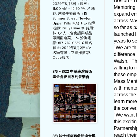
Boston - T
2026年8月5日（週三）
Mentoring 
11:00 AM – 12:30 PM 📍 地
點: 慈濟牛頓會所（15
expand emp
Summer Street, Newton
across Mas
Upper Falls, MA) 👩‍🍳 指導
so far as 
老師: Emily Hsiao 💲 費用:
$20／人（含食譜與成品
launched l
帶回兩道菜） 📞 洽詢電
years to s
話: 617-762-0569 ⏳ 報名
"We are th
截止: 2026年8月2日 👉
名額有限，立即掃描QR
difference 
Code報名！
Walsh. "Th
willing to
8/6 ~ 8/22 中華表演藝術
these empo
基金會夏日系列音樂會
Mass Mento
with mento
across the
learn more
the conver
"We want t
this excit
Partnershi
reach their
8/8 波士顿急難救助協會舉