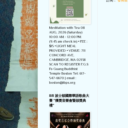
訂閱：
發佈留言
Meditation with Tea 08
AUG, 2026 (Saturday)
10:00 AM - 12:00 PM
(9:45 am check in) • FEE :
$15 • LIGHT MEAL
PROVIDED • VENUE: 711
CONCORD AVE,
CAMBRIDGE, MA 02138
SCAN TO REGISTER F.G.S
Fo Guang Buddhist
Temple Boston Tel: 617-
547-6670 | email :
boston@ibps.org
8/8 波士頓國際華語歌曲大
賽 "獲獎音樂會暨頒獎典
禮"