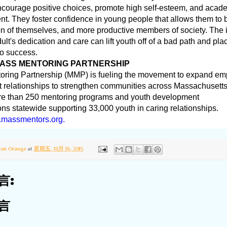
courage positive choices, promote high self-esteem, and acad
t. They foster confidence in young people that allows them to 
on of themselves, and more productive members of society. The 
ult's dedication and care can lift youth off of a bad path and pl
to success.
ASS MENTORING PARTNERSHIP
oring Partnership (MMP) is fueling the movement to expand e
t relationships to strengthen communities across Massachuset
re than 250 mentoring programs and youth development
ons statewide supporting 33,000 youth in caring relationships.
massmentors.org.
ton Orange
at
星期五, 10月 16, 2015
言:
言