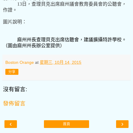
13
日，查理貝克出席麻州議會教育委員會的公聽會，
作證。
圖片說明：
麻州州長查理貝克出席估聽會，建議擴攝特許學校。
（圖由麻州州長辦公室提供）
Boston Orange
at
星期三, 10月 14, 2015
分享
沒有留言:
發佈留言
‹
›
首頁