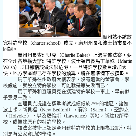
麻州該不該放
寬特許學校（
charter school
）成立，麻州州長和波士頓市長不
同調。
麻州州長查理貝克（
Charlie Baker
）上週宣佈法案，要
在全州各地擴大辦理特許學校。波士頓市長馬丁華殊（
Martin
Walsh
）
13
日卻稱該做法很危險，一旦特許學校數目增加太
快，地方學區即已存在學校的預算，將在無準備下被擠乾。
馬丁華殊在州政府大樓表示，沒有適當的董事會，學
校設施，就設立特許學校，可能就是等失敗而已。
馬丁華殊和查理貝克在擴建特許學校一事上，早前似
乎意見一致。
查理貝克提議在標準考試成績低於25%
的地區，諸如
波士頓，新貝福（
New Bedford
），賽冷（
Salem
），聖約克
（
Holyoke
），以及羅倫斯（
Lawrence
）等地，新建
12
所學
校，或擴建原有的特許學校。
該法案技術上認定全州建特許學校的上限為
120
所，特
別是有公家資助的學校。