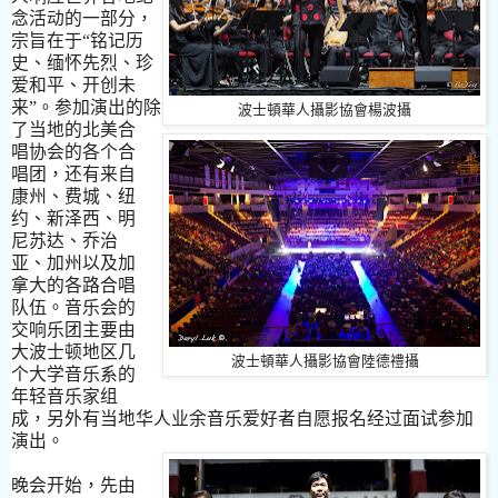
念活动的一部分，
宗旨在于
“
铭记历
史
、
缅
怀先烈
、
珍
爱
和平
、
开创
未
来
”
。
参加演出的除
波士頓華人攝影協會楊波攝
了
当
地的北美合
唱
协
会的各个合
唱团，
还
有
来
自
康州
、
费
城
、
纽
约
、
新
泽
西
、
明
尼苏达
、
乔
治
亚
、
加州以及加
拿大的各路合唱
队
伍
。
音
乐
会的
交响
乐
团主要由
大波士
顿
地
区
几
波士頓華人攝影協會陸德禮攝
个大学音
乐
系的
年
轻
音
乐
家
组
成，另外有
当
地华人业余音
乐爱
好者自愿
报
名经
过
面
试
参加
演出
。
晚会
开
始，先由