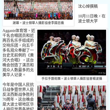
沈心焯撰稿
10
月
11
日晚，在
波士
顿
大学
謝幕。波士頓華人攝影協會李國忠攝
Agganis
体育
馆
，近
千名合唱团
员
和近
两百名
乐
手
组
成的
交响
乐
团，向五千
多名
观
众奉献了一
台史无前例的
《
黄
河大合唱
》
，
这
台
晚会
创
造了演
员
和
观
众人
数
最多的北
美华人
记录
。
手拉手藝術團。波士頓華人攝影協會楊波攝
今年是中国人民抗
日
战
争暨世界人民
反法西斯
战
争胜利
70
周年，
这
台晚会
是大波士
顿
地
区
华
人响
应
世界各地
纪