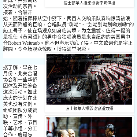
组
成，并强
调这
波士頓華人攝影協會李明偉攝
次活动的宗旨
。
接着，合唱
开
始，随着指
挥
棒从空中劈下，两百人交响
乐队
奏响惊
涛骇
浪
从天而降般的巨响，合唱
队员
“
嗨呦
”
、
“
划呦划呦划呦划呦
”
的
船工号子，使在
场观
众如身
临
其境，
为
之震撼
。
值得一提的
是担任
《
黄河
颂
》
的男中音
独
唱演
员
是
来
自
纽约
的美国男中
音
Robert Weitraub
。
他不但声
乐
功底了得，中文歌
词
也是字正
腔
圆
，令全
场观
众惊
叹
，博得
满
堂喝彩
。
据了解，早在七
月份，北美合唱
协
会和一些华侨
团体及
开
始
筹
备
这
次活动
。
如此
庞
大的
计
划在北
美也
没
有先例
。
波士頓華人攝影協會潘力攝
组
织团
队
分成
赞
助
、
宣
传
、
外
联
、
艺
术
、
节
目
单
等小
组
，分工
合作
、
废寝
忘