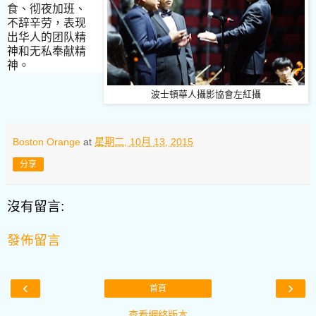
食
、
彻夜加班
、
不
辞
辛
劳
，表
现
出华人的团
队
精
神和无私奉献精
神
。
波士頓華人攝影協會左紅攝
Boston Orange
at
星期二, 10月 13, 2015
分享
沒有留言:
發佈留言
‹
›
首頁
查看網絡版本