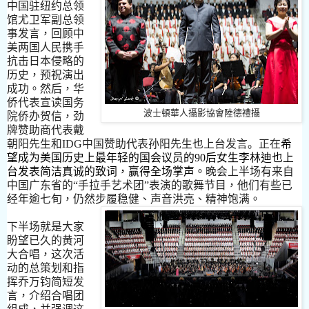
中国
驻纽约
总
领
馆
尤
卫军
副总
领
事发言，回
顾
中
美两国人民携手
抗
击
日本侵略的
历
史，
预
祝演出
成功
。
然后，华
侨代表宣
读
国务
波士頓華人攝影協會陸德禮攝
院侨
办贺
信，
劲
牌
赞
助商代表戴
朝阳先生和
IDG
中国
赞
助代表
孙
阳先生也上台发言
。
正在
希
望成
为
美国
历
史上最年
轻
的国会
议员
的
90
后女生李林迪也上
台发表
简
洁真
诚
的致
词
，
赢
得全
场
掌声
。
晚会上半
场
有
来
自
中国广东省的
“
手拉手艺
术
团
”
表演的歌舞
节
目，他
们
有些已
经年逾七旬，仍然步履
稳
健
、
声音洪亮
、
精神
饱满
。
下半
场
就是大家
盼望已久的黄河
大合唱，
这
次活
动的总策划和指
挥乔
万
钧简
短发
言，介
绍
合唱团